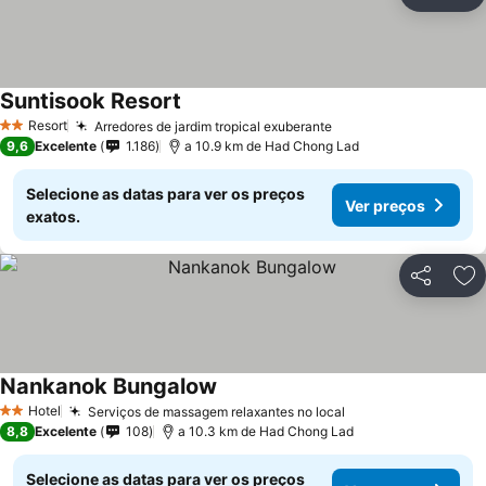
Partilhar
Ad
Suntisook Resort
Ver preços
Resort
Arredores de jardim tropical exuberante
Ver preços
2 Estrelas
9,6
Excelente
1.186
a 10.9 km de Had Chong Lad
Selecione as datas para ver os preços
Ver preços
exatos.
Partilhar
Ad
Nankanok Bungalow
Ver preços
Hotel
Serviços de massagem relaxantes no local
Ver preços
2 Estrelas
8,8
Excelente
108
a 10.3 km de Had Chong Lad
Selecione as datas para ver os preços