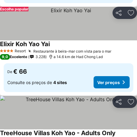
Escolha popular
Partilhar
Ad
Elixir Koh Yao Yai
Ver preços
Resort
Restaurante à beira-mar com vista para o mar
Ver preços
4 Estrelas
9,0
Excelente
3.228
a 14.6 km de Had Chong Lad
€ 66
De
Consulte os preços de
4 sites
Ver preços
Partilhar
Ad
TreeHouse Villas Koh Yao - Adults Only
Ver preç