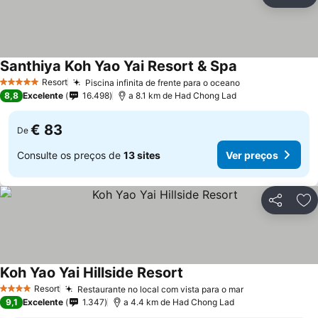
Partilhar
Ad
Santhiya Koh Yao Yai Resort & Spa
Ver preços
Resort
Piscina infinita de frente para o oceano
Ver preços
5 Estrelas
8,8
Excelente
16.498
a 8.1 km de Had Chong Lad
€ 83
De
Consulte os preços de
13 sites
Ver preços
Partilhar
Ad
Koh Yao Yai Hillside Resort
Ver preços
Resort
Restaurante no local com vista para o mar
Ver preços
4 Estrelas
9,1
Excelente
1.347
a 4.4 km de Had Chong Lad