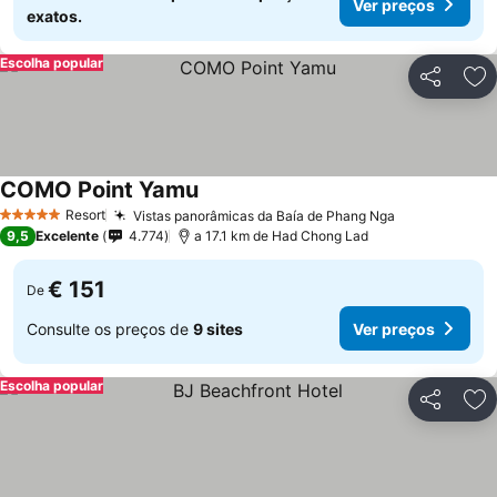
Ver preços
exatos.
Escolha popular
Partilhar
Ad
COMO Point Yamu
Ver preços
Resort
Vistas panorâmicas da Baía de Phang Nga
Ver preços
5 Estrelas
9,5
Excelente
4.774
a 17.1 km de Had Chong Lad
€ 151
De
Consulte os preços de
9 sites
Ver preços
Escolha popular
Partilhar
Ad