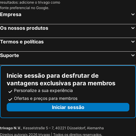
resultados: adicione o trivago como
Nai Thon Beach Hotéis na praia
Nai Harn Beach Hotéis na praia
fonte preferencial no Google.
Empresa
Pilai Beach Hotéis na praia
Nathon Hotéis na praia
Noppharat Thara Beach Hotéis na praia
Koh Naka Yai Hotéis na praia
Os nossos produtos
Termos e políticas
Suporte
Inicie sessão para desfrutar de
vantagens exclusivas para membros
Personalize a sua experiência
Ofertas e preços para membros
Iniciar sessão
trivago N.V.
, Kesselstraße 5 – 7, 40221 Düsseldorf, Alemanha
Direitos autorais 2026 trivago | Todos os direitos reservados.