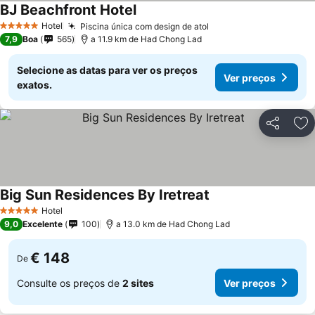
BJ Beachfront Hotel
Ver preços
Hotel
Piscina única com design de atol
Ver preços
5 Estrelas
7,9
Boa
565
a 11.9 km de Had Chong Lad
Selecione as datas para ver os preços
Ver preços
exatos.
Partilhar
Ad
Big Sun Residences By Iretreat
Ver preços
Hotel
5 Estrelas
9,0
Excelente
100
a 13.0 km de Had Chong Lad
€ 148
De
Consulte os preços de
2 sites
Ver preços