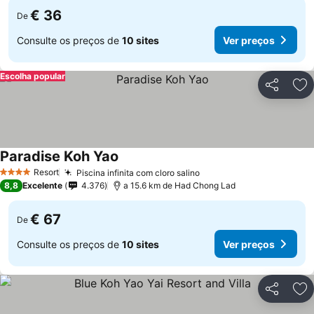
€ 36
De
Consulte os preços de
10 sites
Ver preços
Escolha popular
Partilhar
Ad
Paradise Koh Yao
Ver preços
Resort
Piscina infinita com cloro salino
Ver preços
4 Estrelas
8,8
Excelente
4.376
a 15.6 km de Had Chong Lad
€ 67
De
Consulte os preços de
10 sites
Ver preços
Partilhar
Ad