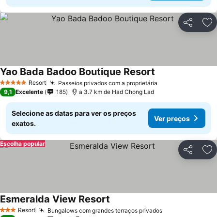
Partilhar
Ad
Yao Bada Badoo Boutique Resort
Ver preços
Resort
Passeios privados com a proprietária
Ver preços
5 Estrelas
9,1
Excelente
185
a 3.7 km de Had Chong Lad
Selecione as datas para ver os preços
Ver preços
exatos.
Escolha popular
Partilhar
Ad
Esmeralda View Resort
Ver preços
Resort
Bungalows com grandes terraços privados
Ver preços
3 Estrelas