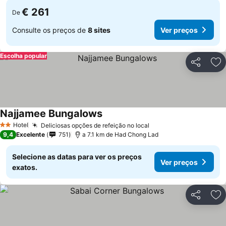
€ 261
De
Consulte os preços de
8 sites
Ver preços
Escolha popular
Partilhar
Ad
Najjamee Bungalows
Ver preços
Hotel
Deliciosas opções de refeição no local
Ver preços
2 Estrelas
9,4
Excelente
751
a 7.1 km de Had Chong Lad
Selecione as datas para ver os preços
Ver preços
exatos.
Partilhar
Ad