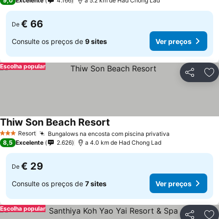
9,0
Excelente
4.166
a 5.2 km de Had Chong Lad
€ 66
De
Consulte os preços de
9 sites
Ver preços
Escolha popular
Partilhar
Ad
Thiw Son Beach Resort
Ver preços
Resort
Bungalows na encosta com piscina privativa
Ver preços
3 Estrelas
8,5
Excelente
2.626
a 4.0 km de Had Chong Lad
€ 29
De
Consulte os preços de
7 sites
Ver preços
Escolha popular