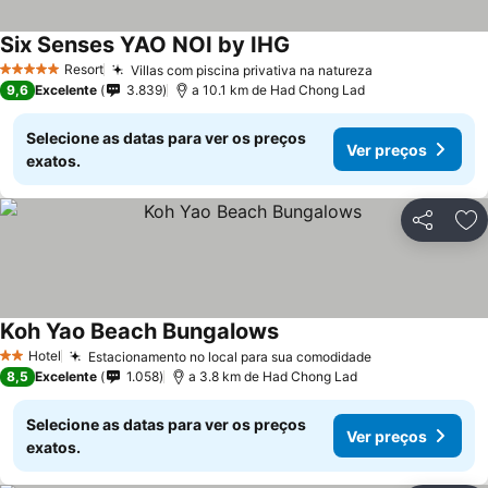
Six Senses YAO NOI by IHG
Ver preços
Resort
Villas com piscina privativa na natureza
Ver preços
5 Estrelas
9,6
Excelente
3.839
a 10.1 km de Had Chong Lad
Selecione as datas para ver os preços
Ver preços
exatos.
Partilhar
Ad
Koh Yao Beach Bungalows
Ver preços
Hotel
Estacionamento no local para sua comodidade
Ver preços
2 Estrelas
8,5
Excelente
1.058
a 3.8 km de Had Chong Lad
Selecione as datas para ver os preços
Ver preços
exatos.