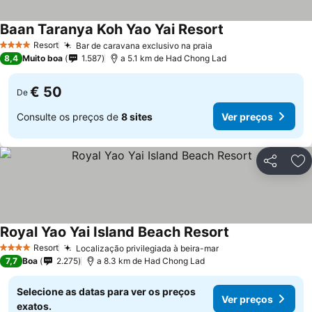
Baan Taranya Koh Yao Yai Resort
Ver preços
Resort
Bar de caravana exclusivo na praia
Ver preços
4 Estrelas
8,4
Muito boa
1.587
a 5.1 km de Had Chong Lad
€ 50
De
Consulte os preços de
8 sites
Ver preços
Partilhar
Ad
Royal Yao Yai Island Beach Resort
Ver preços
Resort
Localização privilegiada à beira-mar
Ver preços
4 Estrelas
7,7
Boa
2.275
a 8.3 km de Had Chong Lad
Selecione as datas para ver os preços
Ver preços
exatos.