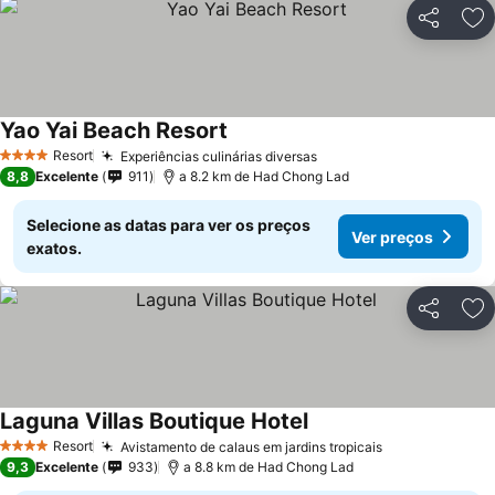
Partilhar
Ad
Yao Yai Beach Resort
Ver preços
Resort
Experiências culinárias diversas
Ver preços
4 Estrelas
8,8
Excelente
911
a 8.2 km de Had Chong Lad
Selecione as datas para ver os preços
Ver preços
exatos.
Partilhar
Ad
Laguna Villas Boutique Hotel
Ver preços
Resort
Avistamento de calaus em jardins tropicais
Ver preços
4 Estrelas
9,3
Excelente
933
a 8.8 km de Had Chong Lad