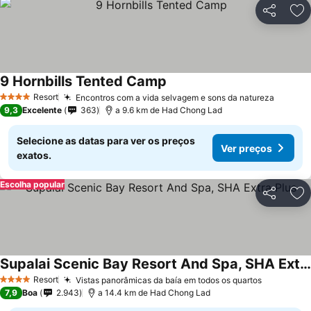
Partilhar
Ad
9 Hornbills Tented Camp
Ver preços
Resort
Encontros com a vida selvagem e sons da natureza
Ver pr
4 Estrelas
9,3
Excelente
363
a 9.6 km de Had Chong Lad
Selecione as datas para ver os preços
Ver preços
exatos.
Escolha popular
Partilhar
Ad
Supalai Scenic Bay Resort And Spa, SHA Extra Plus
Ver preços
Resort
Vistas panorâmicas da baía em todos os quartos
Ver preç
4 Estrelas
7,9
Boa
2.943
a 14.4 km de Had Chong Lad