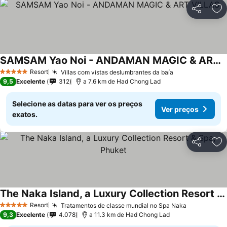
Partilhar
Ad
SAMSAM Yao Noi - ANDAMAN MAGIC & ART VILLAS
Ver preços
Resort
Villas com vistas deslumbrantes da baía
Ver preços
5 Estrelas
9,5
Excelente
312
a 7.6 km de Had Chong Lad
Selecione as datas para ver os preços
Ver preços
exatos.
Partilhar
Ad
The Naka Island, a Luxury Collection Resort & Spa, Phuket
Ver preços
Resort
Tratamentos de classe mundial no Spa Naka
Ver preço
5 Estrelas
9,3
Excelente
4.078
a 11.3 km de Had Chong Lad