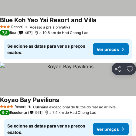
Blue Koh Yao Yai Resort and Villa
Ver preços
Resort
Acesso à praia privativa
Ver preços
3 Estrelas
7,8
Boa
497
a 10.8 km de Had Chong Lad
Selecione as datas para ver os preços
Ver preços
exatos.
Partilhar
Ad
Koyao Bay Pavilions
Ver preços
Resort
Culinária excepcional de frutos do mar ao ar livre
Ver preç
4 Estrelas
9,7
Excelente
961
a 7.4 km de Had Chong Lad
Selecione as datas para ver os preços
Ver preços
exatos.