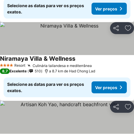
Selecione as datas para ver os preços
Ver preços
exatos.
Partilhar
Ad
Niramaya Villa & Wellness
Ver preços
Resort
Culinária tailandesa e mediterrânea
Ver preços
4 Estrelas
8,7
Excelente
510
a 8.7 km de Had Chong Lad
Selecione as datas para ver os preços
Ver preços
exatos.
Partilhar
Ad