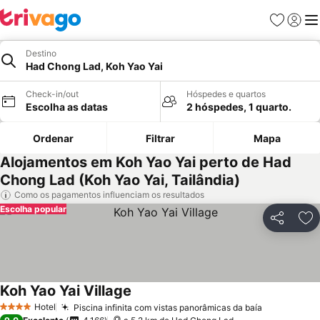
Favoritos
Iniciar
Me
Destino
Had Chong Lad, Koh Yao Yai
Check-in/out
Hóspedes e quartos
Escolha as datas
2 hóspedes, 1 quarto.
Ordenar
Filtrar
Mapa
Alojamentos em Koh Yao Yai perto de Had
Chong Lad (Koh Yao Yai, Tailândia)
Como os pagamentos influenciam os resultados
Escolha popular
Partilhar
Ad
Koh Yao Yai Village
Ver preços
Hotel
Piscina infinita com vistas panorâmicas da baía
Ver preços
4 Estrelas