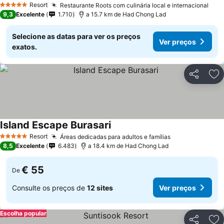
Resort
Restaurante Roots com culinária local e internacional
Ver
5 Estrelas
9,3
Excelente
1.710
a 15.7 km de Had Chong Lad
Selecione as datas para ver os preços
Ver preços
exatos.
Partilhar
Ad
Island Escape Burasari
Ver preços
Resort
Áreas dedicadas para adultos e famílias
Ver preços
5 Estrelas
8,5
Excelente
6.483
a 18.4 km de Had Chong Lad
€ 55
De
Consulte os preços de
12 sites
Ver preços
Escolha popular