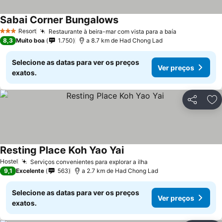
Sabai Corner Bungalows
Ver preços
Resort
Restaurante à beira-mar com vista para a baía
Ver preços
3 Estrelas
8,3
Muito boa
1.750
a 8.7 km de Had Chong Lad
Selecione as datas para ver os preços
Ver preços
exatos.
Partilhar
Ad
Resting Place Koh Yao Yai
Ver preços
Hostel
Serviços convenientes para explorar a ilha
Ver preços
9,1
Excelente
563
a 2.7 km de Had Chong Lad
Selecione as datas para ver os preços
Ver preços
exatos.