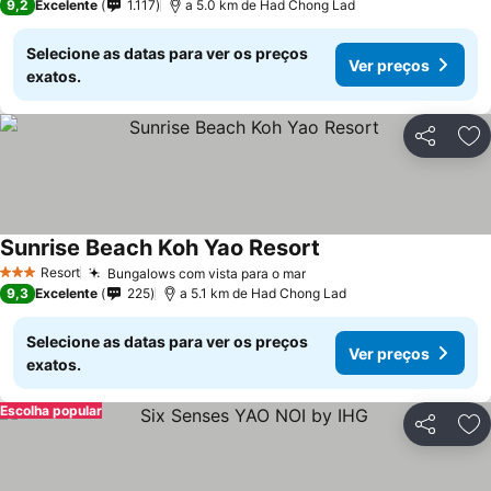
9,2
Excelente
1.117
a 5.0 km de Had Chong Lad
Selecione as datas para ver os preços
Ver preços
exatos.
Partilhar
Ad
Sunrise Beach Koh Yao Resort
Ver preços
Resort
Bungalows com vista para o mar
Ver preços
3 Estrelas
9,3
Excelente
225
a 5.1 km de Had Chong Lad
Selecione as datas para ver os preços
Ver preços
exatos.
Escolha popular
Partilhar
Ad