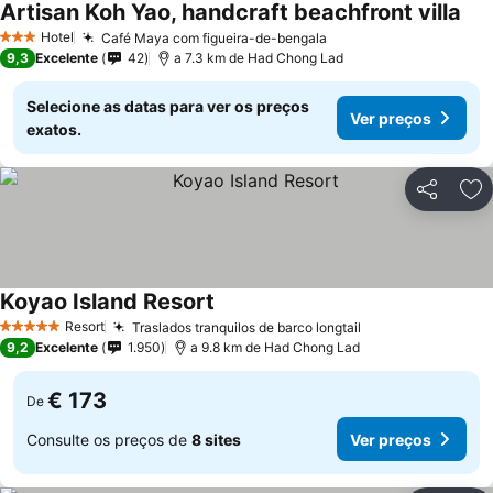
Artisan Koh Yao, handcraft beachfront villa
Ver
Hotel
Café Maya com figueira-de-bengala
Ver preços
3 Estrelas
9,3
Excelente
42
a 7.3 km de Had Chong Lad
Selecione as datas para ver os preços
Ver preços
exatos.
Partilhar
Ad
Koyao Island Resort
Ver preços
Resort
Traslados tranquilos de barco longtail
Ver preços
5 Estrelas
9,2
Excelente
1.950
a 9.8 km de Had Chong Lad
€ 173
De
Consulte os preços de
8 sites
Ver preços