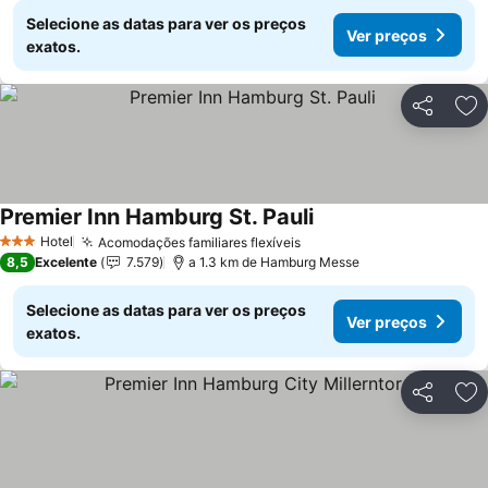
Selecione as datas para ver os preços
Ver preços
exatos.
Partilhar
Ad
Premier Inn Hamburg St. Pauli
Ver preços
Hotel
Acomodações familiares flexíveis
Ver preços
3 Estrelas
8,5
Excelente
7.579
a 1.3 km de Hamburg Messe
Selecione as datas para ver os preços
Ver preços
exatos.
Partilhar
Ad