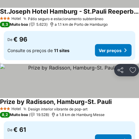
St.Joseph Hotel Hamburg - St.Pauli Reeperbahn Kiez
Ver preços
Hotel
Pátio seguro e estacionamento subterrâneo
Ver preços
3 Estrelas
8,3
Muito boa
5.623
a 1.1 km de Porto de Hamburgo
€ 96
De
Consulte os preços de
11 sites
Ver preços
Partilhar
Ad
Prize by Radisson, Hamburg-St. Pauli
Ver preços
Hotel
Design interior vibrante de pop-art
Ver preços
3 Estrelas
8,2
Muito boa
19.528
a 1.8 km de Hamburg Messe
€ 61
De