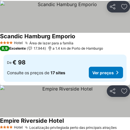
Partilhar
Ad
Scandic Hamburg Emporio
Ver preços
Hotel
Área de lazer para a família
Ver preços
4 Estrelas
8,9
Excelente
17.944
a 1.4 km de Porto de Hamburgo
€ 98
De
Consulte os preços de
17 sites
Ver preços
Partilhar
Ad
Empire Riverside Hotel
Ver preços
Hotel
Localização privilegiada perto das principais atrações
Ver p
4 Estrelas