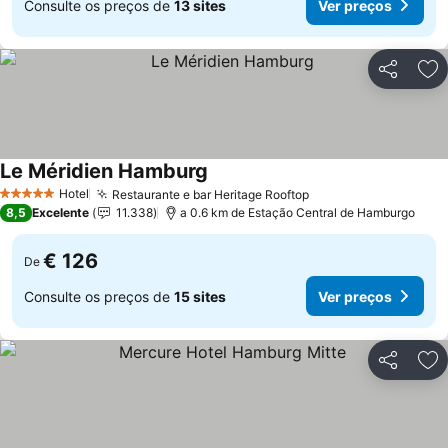
Consulte os preços de
13 sites
Ver preços
Partilhar
Ad
Le Méridien Hamburg
Ver preços
Hotel
Restaurante e bar Heritage Rooftop
Ver preços
5 Estrelas
8,5
Excelente
11.338
a 0.6 km de Estação Central de Hamburgo
€ 126
De
Consulte os preços de
15 sites
Ver preços
Partilhar
Ad