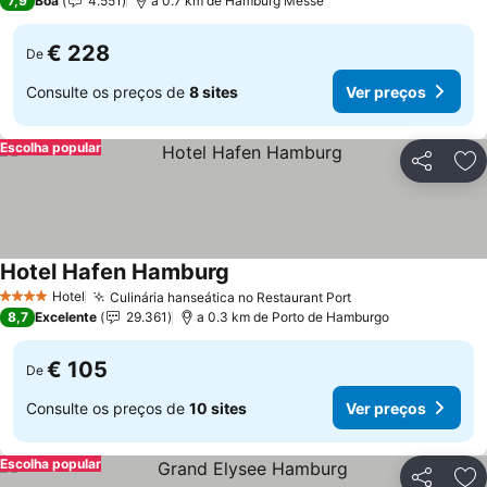
7,9
Boa
4.551
a 0.7 km de Hamburg Messe
€ 228
De
Consulte os preços de
8 sites
Ver preços
Escolha popular
Partilhar
Ad
Hotel Hafen Hamburg
Ver preços
Hotel
Culinária hanseática no Restaurant Port
Ver preços
4 Estrelas
8,7
Excelente
29.361
a 0.3 km de Porto de Hamburgo
€ 105
De
Consulte os preços de
10 sites
Ver preços
Escolha popular