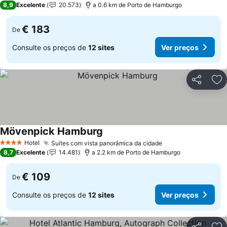
8,9
Excelente
20.573
a 0.6 km de Porto de Hamburgo
€ 183
De
Consulte os preços de
12 sites
Ver preços
Partilhar
Ad
Mövenpick Hamburg
Ver preços
Hotel
Suítes com vista panorâmica da cidade
Ver preços
4 Estrelas
8,7
Excelente
14.481
a 2.2 km de Porto de Hamburgo
€ 109
De
Consulte os preços de
12 sites
Ver preços