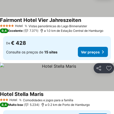
Fairmont Hotel Vier Jahreszeiten
Ver preços
Hotel
Vistas panorâmicas do Lago Binnenalster
Ver preços
5 Estrelas
9,4
Excelente
7.371
a 1.0 km de Estação Central de Hamburgo
€ 428
De
Consulte os preços de
15 sites
Ver preços
Partilhar
Ad
Hotel Stella Maris
Ver preços
Hotel
Comodidades e jogos para a família
Ver preços
3 Estrelas
8,4
Muito boa
5.234
a 0.2 km de Porto de Hamburgo