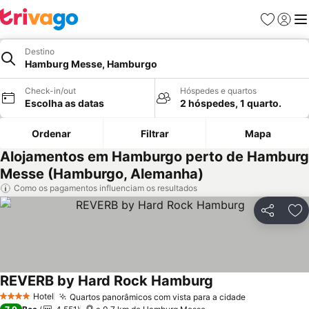
Favoritos
Iniciar
Me
Destino
Hamburg Messe, Hamburgo
Check-in/out
Hóspedes e quartos
Escolha as datas
2 hóspedes, 1 quarto.
Ordenar
Filtrar
Mapa
Alojamentos em Hamburgo perto de Hamburg
Messe (Hamburgo, Alemanha)
Como os pagamentos influenciam os resultados
Partilhar
Ad
REVERB by Hard Rock Hamburg
Ver preços
Hotel
Quartos panorâmicos com vista para a cidade
Ver preços
4 Estrelas