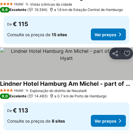
Ver preços
Hotel
Vistas icônicas da cidade
Ver preços
4 Estrelas
8,6
Excelente
19.394
a 1.6 km de Estação Central de Hamburgo
€ 115
De
Consulte os preços de
15 sites
Ver preços
Partilhar
Ad
Lindner Hotel Hamburg Am Michel - part of JdV by Hyatt
Ver preços
Hotel
Exploração do distrito de Neustadt
Ver preços
4 Estrelas
9,0
Excelente
14.483
a 0.7 km de Porto de Hamburgo
€ 113
De
Consulte os preços de
8 sites
Ver preços