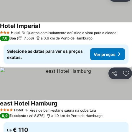
Hotel Imperial
Ver preços
Hotel
Quartos com isolamento acústico e vista para a cidade
Ver pr
3 Estrelas
7,6
Boa
7.558
a 0.6 km de Porto de Hamburgo
Selecione as datas para ver os preços
Ver preços
exatos.
Partilhar
Ad
east Hotel Hamburg
Ver preços
Hotel
Área de bem-estar e sauna na cobertura
Ver preços
4 Estrelas
8,9
Excelente
8.876
a 1.0 km de Porto de Hamburgo
€ 110
De