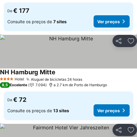
€ 177
De
Consulte os preços de
7 sites
Ver preços
Partilhar
Ad
NH Hamburg Mitte
Ver preços
Hotel
Aluguel de bicicletas 24 horas
Ver preços
4 Estrelas
8,5
Excelente
7.094
a 2.7 km de Porto de Hamburgo
€ 72
De
Consulte os preços de
13 sites
Ver preços
Partilhar
Ad