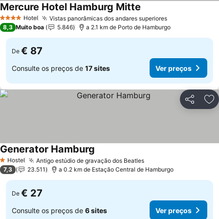
Mercure Hotel Hamburg Mitte
Ver preços
Hotel
Vistas panorâmicas dos andares superiores
Ver preços
4 Estrelas
8,3
Muito boa
5.846
a 2.1 km de Porto de Hamburgo
€ 87
De
Consulte os preços de
17 sites
Ver preços
Partilhar
Ad
Generator Hamburg
Ver preços
Hostel
Antigo estúdio de gravação dos Beatles
Ver preços
1 Estrelas
7,3
23.511
a 0.2 km de Estação Central de Hamburgo
€ 27
De
Consulte os preços de
6 sites
Ver preços