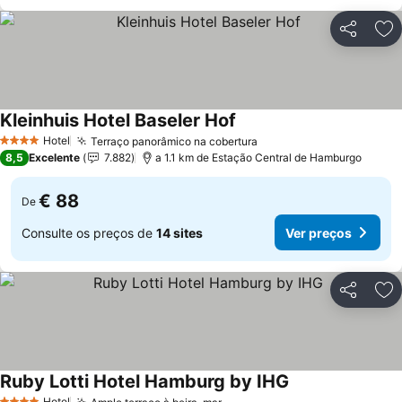
Partilhar
Ad
Kleinhuis Hotel Baseler Hof
Ver preços
Hotel
Terraço panorâmico na cobertura
Ver preços
4 Estrelas
8,5
Excelente
7.882
a 1.1 km de Estação Central de Hamburgo
€ 88
De
Consulte os preços de
14 sites
Ver preços
Partilhar
Ad
Ruby Lotti Hotel Hamburg by IHG
Ver preços
Hotel