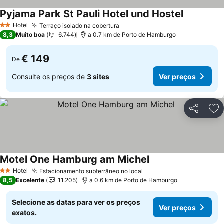
Pyjama Park St Pauli Hotel und Hostel
Ver preços
Hotel
Terraço isolado na cobertura
Ver preços
2 Estrelas
8,3
Muito boa
6.744
a 0.7 km de Porto de Hamburgo
€ 149
De
Consulte os preços de
3 sites
Ver preços
Partilhar
Ad
Motel One Hamburg am Michel
Ver preços
Hotel
Estacionamento subterrâneo no local
Ver preços
2 Estrelas
8,5
Excelente
11.205
a 0.6 km de Porto de Hamburgo
Selecione as datas para ver os preços
Ver preços
exatos.