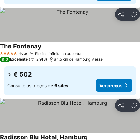
Partilhar
Ad
The Fontenay
Ver preços
Hotel
Piscina infinita na cobertura
Ver preços
5 Estrelas
9,3
Excelente
2.918
a 1.5 km de Hamburg Messe
€ 502
De
Consulte os preços de
6 sites
Ver preços
Partilhar
Ad
Radisson Blu Hotel, Hamburg