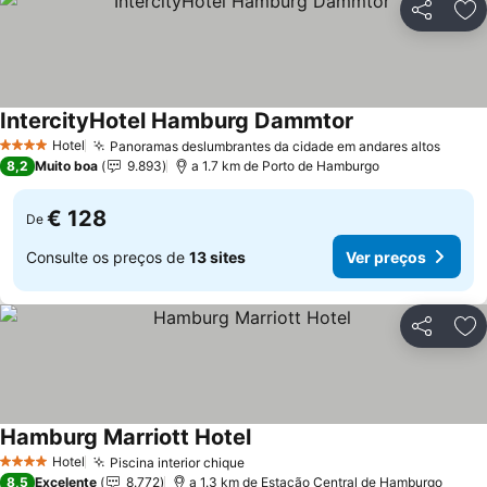
Partilhar
Ad
IntercityHotel Hamburg Dammtor
Ver preços
Hotel
Panoramas deslumbrantes da cidade em andares altos
Ver p
4 Estrelas
8,2
Muito boa
9.893
a 1.7 km de Porto de Hamburgo
€ 128
De
Consulte os preços de
13 sites
Ver preços
Partilhar
Ad
Hamburg Marriott Hotel
Ver preços
Hotel
Piscina interior chique
Ver preços
4 Estrelas
8,5
Excelente
8.772
a 1.3 km de Estação Central de Hamburgo