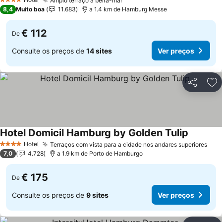
Amplo terraço à beira-mar
Ver preços
4 Estrelas
8,4
Muito boa
11.683
a 1.4 km de Hamburg Messe
€ 112
De
Consulte os preços de
14 sites
Ver preços
Partilhar
Ad
Hotel Domicil Hamburg by Golden Tulip
Ver preç
Hotel
Terraços com vista para a cidade nos andares superiores
Ver
4 Estrelas
7,0
4.728
a 1.9 km de Porto de Hamburgo
€ 175
De
Consulte os preços de
9 sites
Ver preços