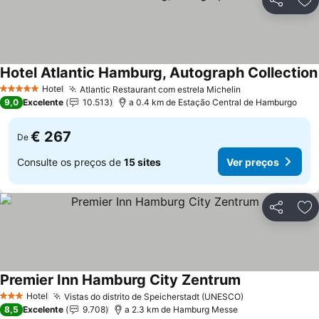
Partilhar
Ad
Hotel Atlantic Hamburg, Autograph Collection
Hotel
Atlantic Restaurant com estrela Michelin
Ver preços
5 Estrelas
9,0
Excelente
10.513
a 0.4 km de Estação Central de Hamburgo
€ 267
De
Consulte os preços de
15 sites
Ver preços
Partilhar
Ad
Premier Inn Hamburg City Zentrum
Ver preços
Hotel
Vistas do distrito de Speicherstadt (UNESCO)
Ver preços
3 Estrelas
8,5
Excelente
9.708
a 2.3 km de Hamburg Messe