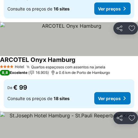
Consulte os preços de
16 sites
Ver preços
Partilhar
Ad
ARCOTEL Onyx Hamburg
Ver preços
Hotel
Quartos espaçosos com assentos na janela
Ver preços
4 Estrelas
8,8
Excelente
16.905
a 0.6 km de Porto de Hamburgo
€ 99
De
Consulte os preços de
18 sites
Ver preços
Partilhar
Ad