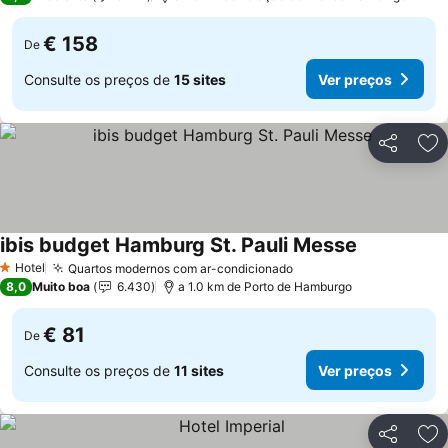
€ 158
De
Consulte os preços de
15 sites
Ver preços
Partilhar
Ad
ibis budget Hamburg St. Pauli Messe
Ver preços
Hotel
Quartos modernos com ar-condicionado
Ver preços
1 Estrelas
8,0
Muito boa
6.430
a 1.0 km de Porto de Hamburgo
€ 81
De
Consulte os preços de
11 sites
Ver preços
Partilhar
Ad