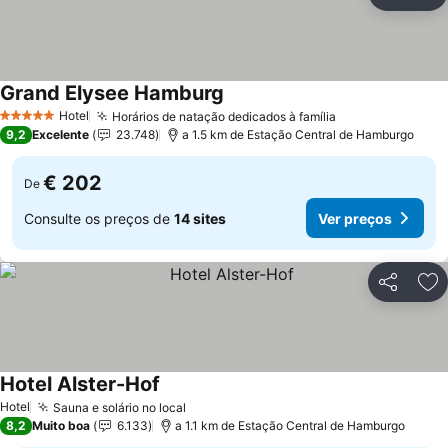
Partilhar
Ad
Grand Elysee Hamburg
Ver preços
Hotel
Horários de natação dedicados à família
Ver preços
5 Estrelas
9,2
Excelente
23.748
a 1.5 km de Estação Central de Hamburgo
€ 202
De
Consulte os preços de
14 sites
Ver preços
Partilhar
Ad
Hotel Alster-Hof
Ver preços
Hotel
Sauna e solário no local
Ver preços
8,2
Muito boa
6.133
a 1.1 km de Estação Central de Hamburgo