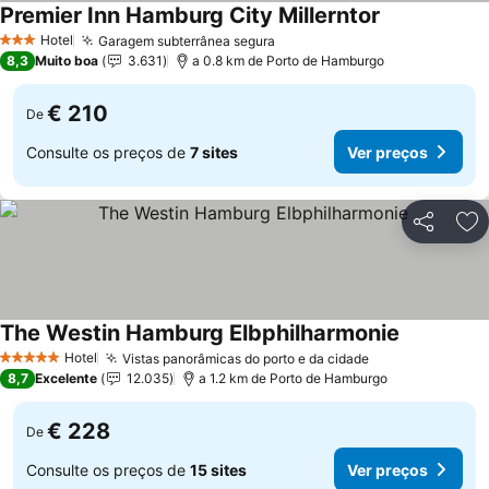
Premier Inn Hamburg City Millerntor
Ver preços
Hotel
Garagem subterrânea segura
Ver preços
3 Estrelas
8,3
Muito boa
3.631
a 0.8 km de Porto de Hamburgo
€ 210
De
Consulte os preços de
7 sites
Ver preços
Partilhar
Ad
The Westin Hamburg Elbphilharmonie
Ver preços
Hotel
Vistas panorâmicas do porto e da cidade
Ver preços
5 Estrelas
8,7
Excelente
12.035
a 1.2 km de Porto de Hamburgo
€ 228
De
Consulte os preços de
15 sites
Ver preços