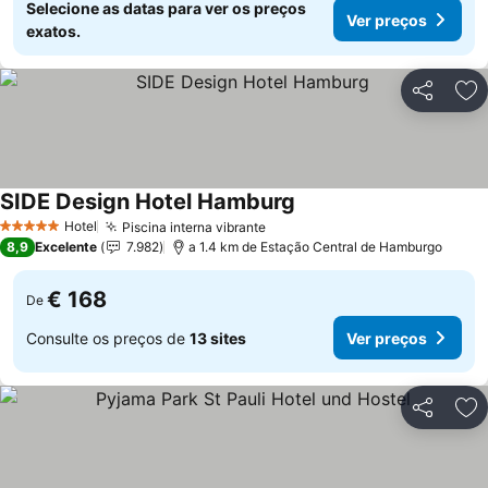
Selecione as datas para ver os preços
Ver preços
exatos.
Partilhar
Ad
SIDE Design Hotel Hamburg
Ver preços
Hotel
Piscina interna vibrante
Ver preços
5 Estrelas
8,9
Excelente
7.982
a 1.4 km de Estação Central de Hamburgo
€ 168
De
Consulte os preços de
13 sites
Ver preços
Partilhar
Ad