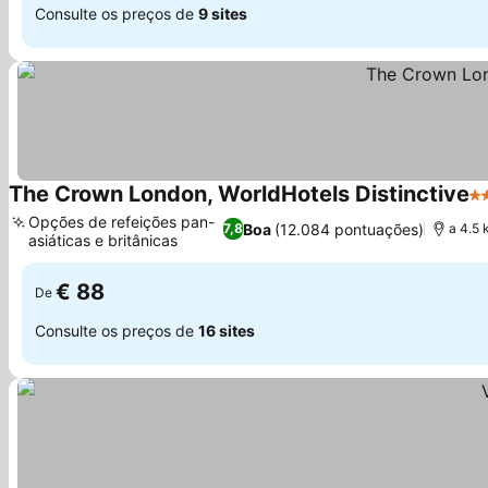
Consulte os preços de
9 sites
The Crown London, WorldHotels Distinctive
4 
Opções de refeições pan-
Boa
(12.084 pontuações)
7,8
a 4.5
asiáticas e britânicas
Ver preços
€ 88
De
Consulte os preços de
16 sites