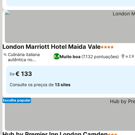
London Marriott Hotel Maida Vale
4 Estrelas
Ver preç
Culinária italiana
Muito boa
(7.132 pontuações)
8,4
a 2.9
autêntica no
Ver preços
Carluccio's
€ 133
De
Consulte os preços de
13 sites
Escolha popular
Hub by Premier Inn London Camden