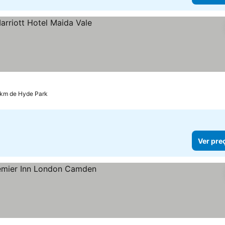
os
 km de Hyde Park
Ver pre