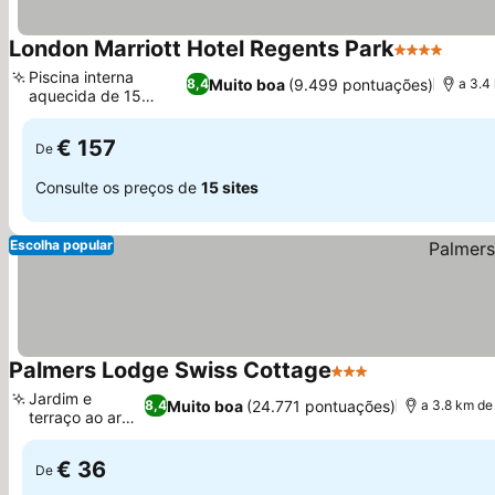
London Marriott Hotel Regents Park
4 Estrelas
Ver p
Piscina interna
Muito boa
(9.499 pontuações)
8,4
a 3.4
aquecida de 15
Ver preços
metros
€ 157
De
Consulte os preços de
15 sites
Escolha popular
Palmers Lodge Swiss Cottage
3 Estrelas
Ver preços
Jardim e
Muito boa
(24.771 pontuações)
8,4
a 3.8 km de
terraço ao ar
Ver preços
livre
€ 36
De