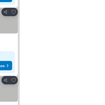
Adicionar aos favoritos
Partilhar
ços
Adicionar aos favoritos
Partilhar