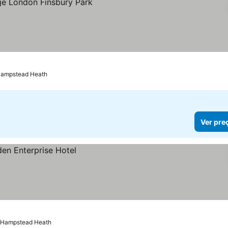
Hampstead Heath
Ver pre
e Hampstead Heath