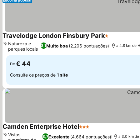
Escolha popular
Travelodge London Finsbury Park
1 Estrelas
Ver preços
Natureza e
Muito boa
(2.206 pontuações)
8,1
a 4.8 km de 
parques locais
Ver preços
€ 44
De
Consulte os preços de
1 site
Camden Enterprise Hotel
3 Estrelas
Ver preços
Vistas
Excelente
(4.664 pontuações)
8,7
a 3.0 km d
superiores do