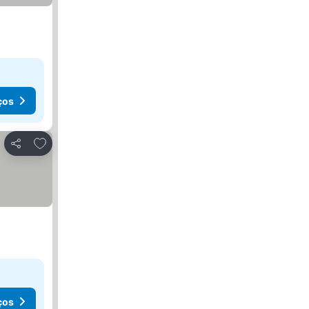
ços
Adicionar aos favoritos
Partilhar
ços