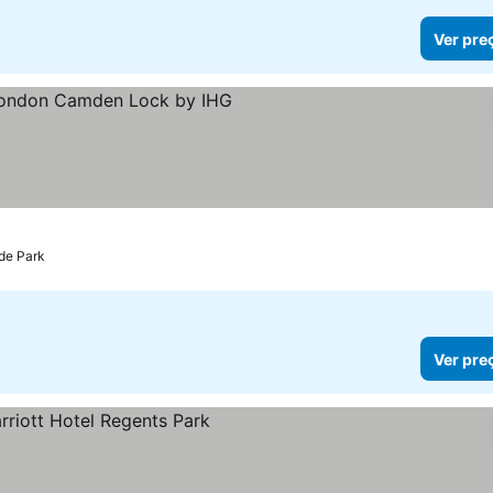
Ver pre
elas
Ver preços
de Park
Ver pre