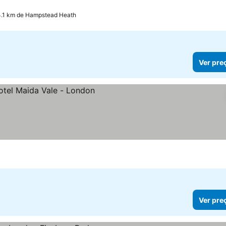
eços
4.1 km de Hampstead Heath
Ver pre
ços
Ver pre