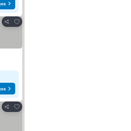
ços
Adicionar aos favoritos
Partilhar
ços
Adicionar aos favoritos
Partilhar