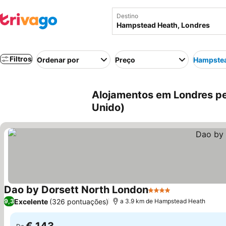
Destino
Filtros
Ordenar por
Preço
Hampstea
Alojamentos em Londres pe
Unido)
Dao by Dorsett North London
4 Estrelas
Ver preços
Excelente
(326 pontuações)
9,3
a 3.9 km de Hampstead Heath