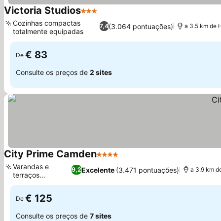
Victoria Studios
3 Estrelas
Ver preços
Cozinhas compactas
(3.064 pontuações)
7,4
a 3.5 km de
totalmente equipadas
Ver preços
€ 83
De
Consulte os preços de
2 sites
City Prime Camden
4 Estrelas
Ver preços
Varandas e
Excelente
(3.471 pontuações)
9,2
a 3.9 km 
terraços
Ver preços
privativos
€ 125
De
Consulte os preços de
7 sites