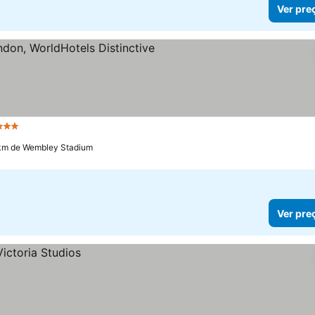
Ver pre
Estrelas
Ver preços
 km de Wembley Stadium
Ver pre