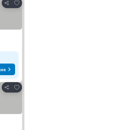
Adicionar aos favoritos
Partilhar
ços
Adicionar aos favoritos
Partilhar