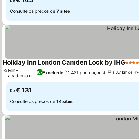
€ 143
De
Consulte os preços de
7 sites
Holiday Inn London Camden Lock by IHG
4 Estr
Mini-
Excelente
(11.421 pontuações)
8,7
a 3.7 km de Hy
academia no
Ver preços
local
€ 131
De
Consulte os preços de
14 sites