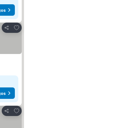
ços
Adicionar aos favoritos
Partilhar
ços
Adicionar aos favoritos
Partilhar