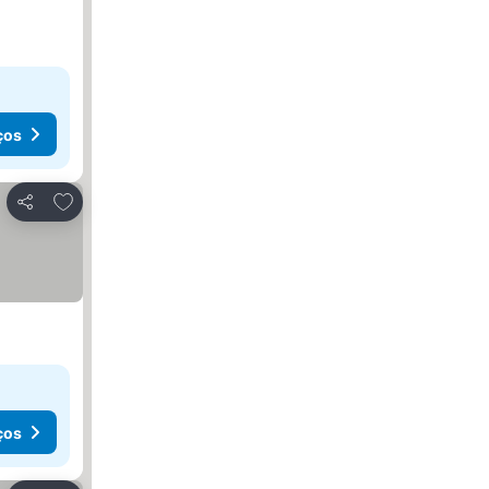
ços
Adicionar aos favoritos
Partilhar
ços