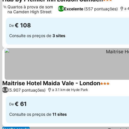
3 Estrelas
Ver pr
Quartos à prova de som
Excelente
(557 pontuações)
8,9
a 
na Camden High Street
Ver preços
€ 108
De
Consulte os preços de
3 sites
Maitrise Hotel Maida Vale - London
3 Estrelas
Ver pre
(5.907 pontuações)
6,8
a 3.1 km de Hyde Park
€ 61
De
Consulte os preços de
11 sites