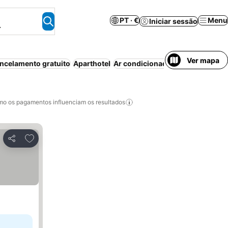
PT · €
Menu
Iniciar sessão
.
Ver mapa
ncelamento gratuito
Aparthotel
Ar condicionado
Wi-fi
Piscina
E
o os pagamentos influenciam os resultados
Adicionar aos favoritos
Partilhar