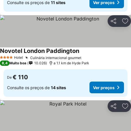
Consulte os preços de
11 sites
Ver preços
Partilhar
Ad
Novotel London Paddington
Hotel
Culinária internacional gourmet
4 Estrelas
8,4
Muito boa
10.026
a 1.1 km de Hyde Park
€ 110
De
Consulte os preços de
14 sites
Ver preços
Partilhar
Ad