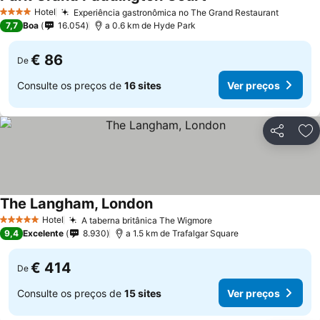
Hotel
Experiência gastronômica no The Grand Restaurant
4 Estrelas
7,7
Boa
16.054
a 0.6 km de Hyde Park
€ 86
De
Consulte os preços de
16 sites
Ver preços
Partilhar
Ad
The Langham, London
Hotel
A taberna britânica The Wigmore
5 Estrelas
9,4
Excelente
8.930
a 1.5 km de Trafalgar Square
€ 414
De
Consulte os preços de
15 sites
Ver preços