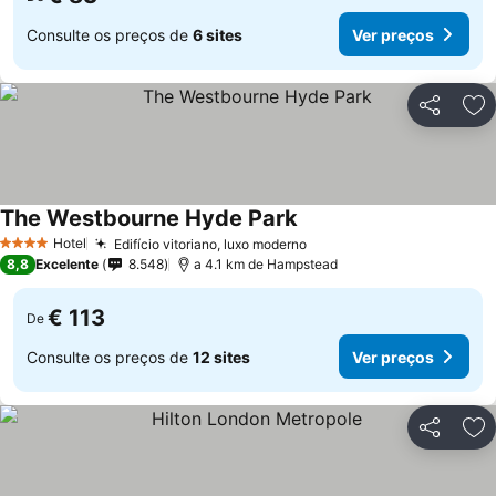
Consulte os preços de
6 sites
Ver preços
Partilhar
Ad
The Westbourne Hyde Park
Hotel
Edifício vitoriano, luxo moderno
4 Estrelas
8,8
Excelente
8.548
a 4.1 km de Hampstead
€ 113
De
Consulte os preços de
12 sites
Ver preços
Partilhar
Ad