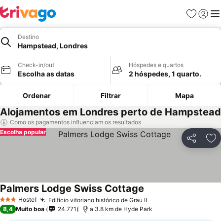
Favoritos
Iniciar
Me
Destino
Hampstead, Londres
Check-in/out
Hóspedes e quartos
Escolha as datas
2 hóspedes, 1 quarto.
Ordenar
Filtrar
Mapa
Alojamentos em Londres perto de Hampstead
Como os pagamentos influenciam os resultados
Escolha popular
Partilhar
Ad
Palmers Lodge Swiss Cottage
Hostel
Edifício vitoriano histórico de Grau II
3 Estrelas
8,4
Muito boa
24.771
a 3.8 km de Hyde Park