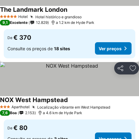
The Landmark London
Hotel
Hotel histórico e grandioso
5 Estrelas
9,1
Excelente
12.829
a 1.2 km de Hyde Park
€ 370
De
Consulte os preços de
18 sites
Ver preços
Partilhar
Ad
NOX West Hampstead
Aparthotel
Localização vibrante em West Hampstead
3 Estrelas
7,6
Boa
2.153
a 4.6 km de Hyde Park
€ 80
De
Consulte os preços de
3 sites
Ver preços