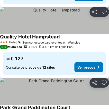
Partilhar
Ad
Quality Hotel Hampstead
Hotel
Bem conectado para eventos em Wembley
3 Estrelas
8,3
Muito boa
4.157
a 4.3 km de Hyde Park
€ 127
De
Consulte os preços de
12 sites
Ver preços
Partilhar
Ad
Park Grand Paddington Court