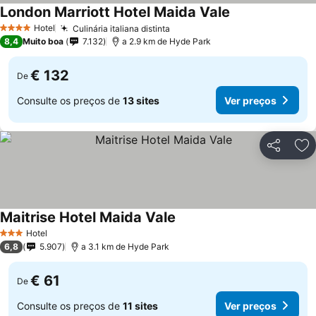
London Marriott Hotel Maida Vale
Hotel
Culinária italiana distinta
4 Estrelas
8,4
Muito boa
7.132
a 2.9 km de Hyde Park
€ 132
De
Consulte os preços de
13 sites
Ver preços
Partilhar
Ad
Maitrise Hotel Maida Vale
Hotel
3 Estrelas
6,8
5.907
a 3.1 km de Hyde Park
€ 61
De
Consulte os preços de
11 sites
Ver preços