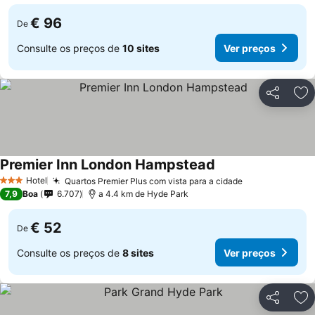
€ 96
De
Consulte os preços de
10 sites
Ver preços
Partilhar
Ad
Premier Inn London Hampstead
Hotel
Quartos Premier Plus com vista para a cidade
3 Estrelas
7,9
Boa
6.707
a 4.4 km de Hyde Park
€ 52
De
Consulte os preços de
8 sites
Ver preços
Partilhar
Ad