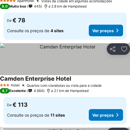
Aparthotel
Vistas da cidade em algumas acomodações
5 Estrelas
8,0
Muito boa
445
a 2.8 km de Hampstead
€ 78
De
Consulte os preços de
4 sites
Ver preços
Partilhar
Ad
Camden Enterprise Hotel
Hotel
Quartos com claraboias ou vista para a cidade
3 Estrelas
8,7
Excelente
4.664
a 2.1 km de Hampstead
€ 113
De
Consulte os preços de
11 sites
Ver preços