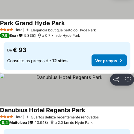
Park Grand Hyde Park
Hotel
Elegância boutique perto do Hyde Park
4 Estrelas
7,5
Boa
9.335
a 0.7 km de Hyde Park
€ 93
De
Consulte os preços de
12 sites
Ver preços
Partilhar
Ad
Danubius Hotel Regents Park
Hotel
Quartos deluxe recentemente renovados
4 Estrelas
8,4
Muito boa
10.948
a 2.0 km de Hyde Park