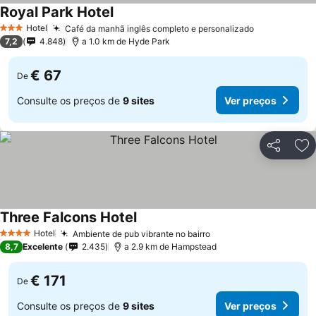
Royal Park Hotel
Hotel
Café da manhã inglês completo e personalizado
3 Estrelas
7,2
4.848
a 1.0 km de Hyde Park
€ 67
De
Consulte os preços de
9 sites
Ver preços
Partilhar
Ad
Three Falcons Hotel
Hotel
Ambiente de pub vibrante no bairro
4 Estrelas
8,7
Excelente
2.435
a 2.9 km de Hampstead
€ 171
De
Consulte os preços de
9 sites
Ver preços