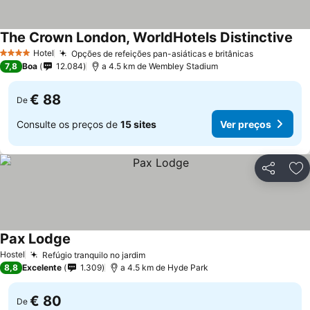
The Crown London, WorldHotels Distinctive
Hotel
Opções de refeições pan-asiáticas e britânicas
4 Estrelas
7,8
Boa
12.084
a 4.5 km de Wembley Stadium
€ 88
De
Consulte os preços de
15 sites
Ver preços
Partilhar
Ad
Pax Lodge
Hostel
Refúgio tranquilo no jardim
8,8
Excelente
1.309
a 4.5 km de Hyde Park
€ 80
De