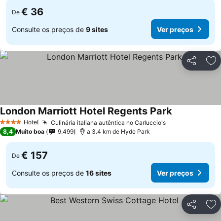
€ 36
De
Consulte os preços de
9 sites
Ver preços
Partilhar
Ad
London Marriott Hotel Regents Park
Hotel
Culinária italiana autêntica no Carluccio's
4 Estrelas
8,4
Muito boa
9.499
a 3.4 km de Hyde Park
€ 157
De
Consulte os preços de
16 sites
Ver preços
Partilhar
Ad