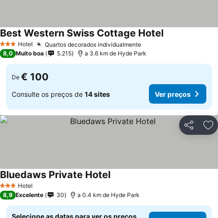
Best Western Swiss Cottage Hotel
Hotel
Quartos decorados individualmente
3 Estrelas
8,0
Muito boa
5.215
a 3.6 km de Hyde Park
€ 100
De
Consulte os preços de
14 sites
Ver preços
Partilhar
Ad
Bluedaws Private Hotel
Hotel
3 Estrelas
8,9
Excelente
30
a 0.4 km de Hyde Park
Selecione as datas para ver os preços