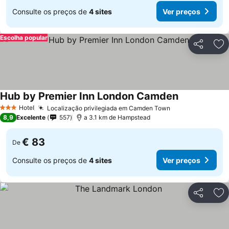
Consulte os preços de
4 sites
Ver preços
Escolha popular
Partilhar
Ad
Hub by Premier Inn London Camden
Hotel
Localização privilegiada em Camden Town
3 Estrelas
8,9
Excelente
557
a 3.1 km de Hampstead
€ 83
De
Consulte os preços de
4 sites
Ver preços
Partilhar
Ad