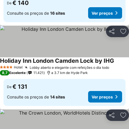
€ 140
De
Consulte os preços de
16 sites
Ver preços
Partilhar
Ad
Holiday Inn London Camden Lock by IHG
Hotel
Lobby aberto e elegante com refeições o dia todo
4 Estrelas
8,7
Excelente
11.421
a 3.7 km de Hyde Park
€ 131
De
Consulte os preços de
14 sites
Ver preços
Partilhar
Ad