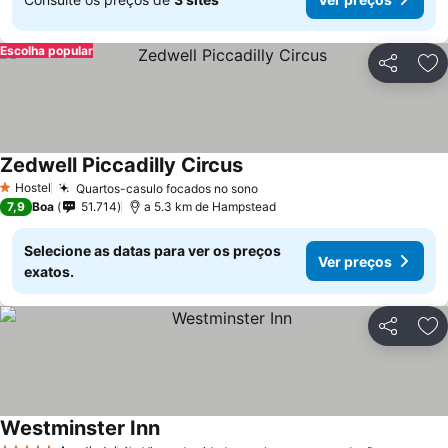
Escolha popular
Partilhar
Ad
Zedwell Piccadilly Circus
Hostel
Quartos-casulo focados no sono
1 Estrelas
7,9
Boa
51.714
a 5.3 km de Hampstead
Selecione as datas para ver os preços
Ver preços
exatos.
Partilhar
Ad
Westminster Inn