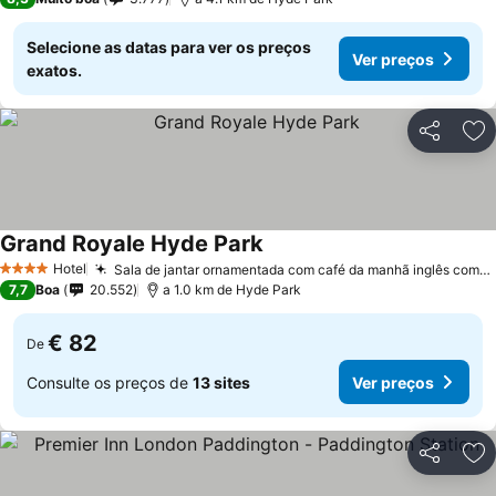
Selecione as datas para ver os preços
Ver preços
exatos.
Partilhar
Ad
Grand Royale Hyde Park
Hotel
Sala de jantar ornamentada com café da manhã inglês completo
4 Estrelas
7,7
Boa
20.552
a 1.0 km de Hyde Park
€ 82
De
Consulte os preços de
13 sites
Ver preços
Partilhar
Ad