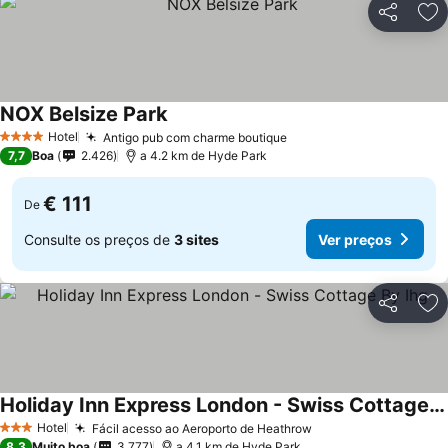
Partilhar
Ad
NOX Belsize Park
Hotel
Antigo pub com charme boutique
4 Estrelas
7,7
Boa
2.426
a 4.2 km de Hyde Park
€ 111
De
Consulte os preços de
3 sites
Ver preços
Partilhar
Ad
Holiday Inn Express London - Swiss Cottage By Ihg
Hotel
Fácil acesso ao Aeroporto de Heathrow
3 Estrelas
8,3
Muito boa
3.777
a 4.1 km de Hyde Park