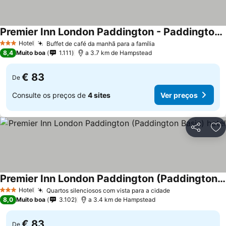
Premier Inn London Paddington - Paddington Station
Hotel
Buffet de café da manhã para a família
3 Estrelas
8,4
Muito boa
1.111
a 3.7 km de Hampstead
€ 83
De
Consulte os preços de
4 sites
Ver preços
Partilhar
Ad
Premier Inn London Paddington (Paddington Basin) hotel
Hotel
Quartos silenciosos com vista para a cidade
3 Estrelas
8,0
Muito boa
3.102
a 3.4 km de Hampstead
€ 83
De