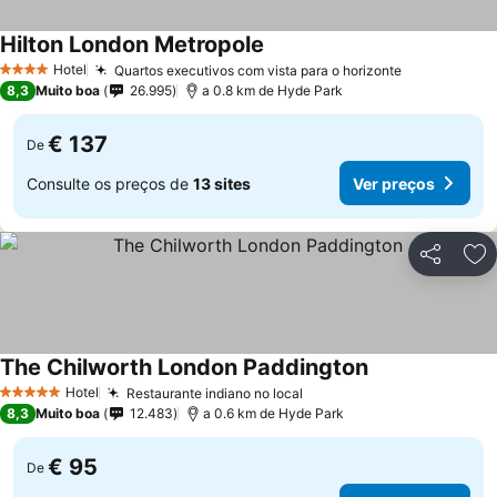
Hilton London Metropole
Hotel
Quartos executivos com vista para o horizonte
4 Estrelas
8,3
Muito boa
26.995
a 0.8 km de Hyde Park
€ 137
De
Consulte os preços de
13 sites
Ver preços
Partilhar
Ad
The Chilworth London Paddington
Hotel
Restaurante indiano no local
5 Estrelas
8,3
Muito boa
12.483
a 0.6 km de Hyde Park
€ 95
De