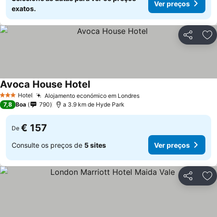
Ver preços
exatos.
Partilhar
Ad
Avoca House Hotel
Hotel
Alojamento económico em Londres
3 Estrelas
7,8
Boa
790
a 3.9 km de Hyde Park
€ 157
De
Consulte os preços de
5 sites
Ver preços
Partilhar
Ad