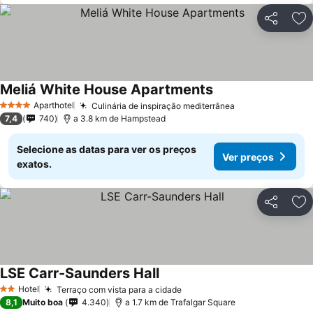
Partilhar
Ad
Meliá White House Apartments
Aparthotel
Culinária de inspiração mediterrânea
4 Estrelas
7,4
740
a 3.8 km de Hampstead
Selecione as datas para ver os preços
Ver preços
exatos.
Partilhar
Ad
LSE Carr-Saunders Hall
Hotel
Terraço com vista para a cidade
2 Estrelas
8,1
Muito boa
4.340
a 1.7 km de Trafalgar Square