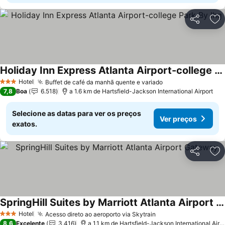
Partilhar
Ad
Holiday Inn Express Atlanta Airport-college Park By Ihg
Hotel
Buffet de café da manhã quente e variado
3 Estrelas
7,8
Boa
6.518
a 1.6 km de Hartsfield-Jackson International Airport
Selecione as datas para ver os preços
Ver preços
exatos.
Partilhar
Ad
SpringHill Suites by Marriott Atlanta Airport Gateway
Hotel
Acesso direto ao aeroporto via Skytrain
3 Estrelas
8,6
Excelente
3.416
a 1.1 km de Hartsfield-Jackson International Airport