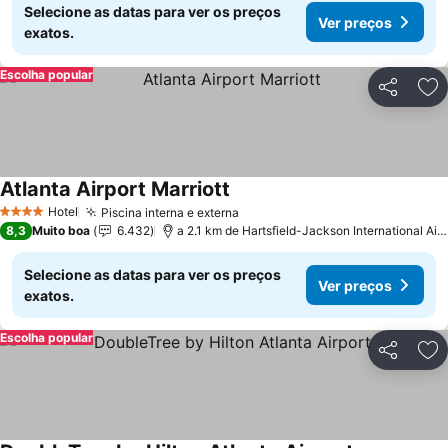
Selecione as datas para ver os preços
Ver preços
exatos.
Escolha popular
Partilhar
Ad
Atlanta Airport Marriott
Hotel
Piscina interna e externa
4 Estrelas
8,3
Muito boa
6.432
a 2.1 km de Hartsfield-Jackson International Airport
Selecione as datas para ver os preços
Ver preços
exatos.
Escolha popular
Partilhar
Ad