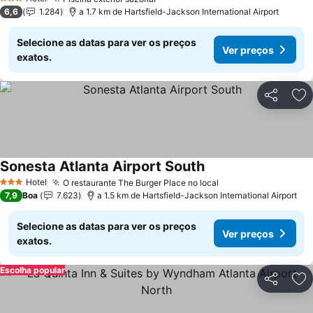
3 Estrelas
6,6
1.284
a 1.7 km de Hartsfield-Jackson International Airport
Selecione as datas para ver os preços
Ver preços
exatos.
Partilhar
Ad
Sonesta Atlanta Airport South
Hotel
O restaurante The Burger Place no local
3 Estrelas
7,9
Boa
7.623
a 1.5 km de Hartsfield-Jackson International Airport
Selecione as datas para ver os preços
Ver preços
exatos.
Escolha popular
Partilhar
Ad