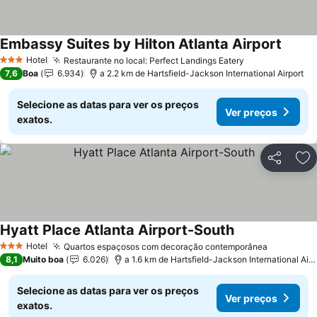
Embassy Suites by Hilton Atlanta Airport
Hotel
Restaurante no local: Perfect Landings Eatery
3 Estrelas
7,6
Boa
6.934
a 2.2 km de Hartsfield-Jackson International Airport
Selecione as datas para ver os preços
Ver preços
exatos.
Partilhar
Ad
Hyatt Place Atlanta Airport-South
Hotel
Quartos espaçosos com decoração contemporânea
3 Estrelas
8,1
Muito boa
6.026
a 1.6 km de Hartsfield-Jackson International Airport
Selecione as datas para ver os preços
Ver preços
exatos.