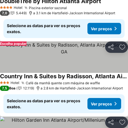
DoubleTree by Hilton Atlanta Airport
Hotel
Piscina exterior sazonal
4 Estrelas
7,0
5.449
a 3.1 km de Hartsfield-Jackson International Airport
Selecione as datas para ver os preços
Ver preços
exatos.
Escolha popular
Partilhar
Ad
Country Inn & Suites by Radisson, Atlanta Airport South, GA
Hotel
Café da manhã quente com máquina de waffle
3 Estrelas
7,5
Boa
12.119
a 2.8 km de Hartsfield-Jackson International Airport
Selecione as datas para ver os preços
Ver preços
exatos.
Partilhar
Ad