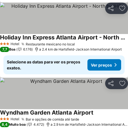
Partilhar
Ad
Holiday Inn Express Atlanta Airport - North by IHG
Hotel
Restaurante mexicano no local
3 Estrelas
7,7
Boa
6.176
a 2.4 km de Hartsfield-Jackson International Airport
Selecione as datas para ver os preços
Ver preços
exatos.
Partilhar
Ad
Wyndham Garden Atlanta Airport
Hotel
Bar e opções de comida até tarde
3 Estrelas
8,4
Muito boa
4.472
a 2.9 km de Hartsfield-Jackson International Airport