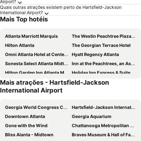
Airport?
Quais outras atrações existem perto de Hartsfield-Jackson
International Airport?
Mais Top hotéis
Atlanta Marriott Marquis
The Westin Peachtree Plaza, Atlanta
Hilton Atlanta
The Georgian Terrace Hotel
Omni Atlanta Hotel at Centennial Park
Hyatt Regency Atlanta
Sonesta Select Atlanta Midtown Georgia Tech
Inn at the Peachtrees, an Ascend Collection Hotel
Hilton Garden Inn Atlanta Midtown
Holiday Inn Express & Suites Atlanta Downtown By Ihg
Mais atrações - Hartsfield-Jackson
The Starling Atlanta Midtown, Curio Collection by Hilton
The American Hotel Atlanta Downtown, Tapestry Collection by Hilton
International Airport
Home2 Suites by Hilton Atlanta Downtown
Alecia B&B
Residence Inn Atlanta Midtown/Georgia Tech
The Connally Hotel Downtown Atlanta, an Ascend Collection Hotel
Georgia World Congress Center
Hartsfield-Jackson International Airport
REVERB by Hard Rock Downtown Atlanta
SpringHill Suites by Marriott Atlanta Downtown
Downtown Atlanta
Georgia Aquarium
Atlanta Marriott Suites Midtown
Atlanta Airport Marriott Gateway
Gone with the Wind
Chattanooga Metropolitan Airport
Aloft by Marriott Atlanta Downtown
The Ritz-Carlton, Atlanta
Bliss Alanta - Midtown
Braves Museum & Hall of FameTurner Field Tours
Courtland Grand Hotel, Trademark Collection by Wyndham
Barclay Hotel Atlanta Downtown