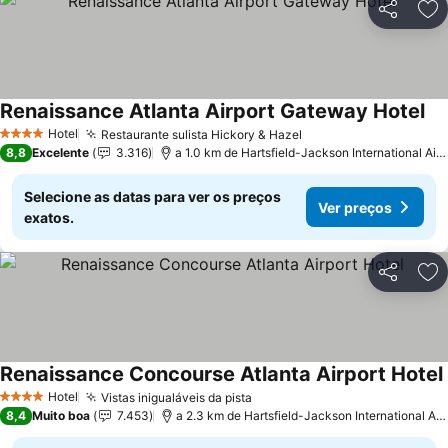
Partilhar
Ad
Renaissance Atlanta Airport Gateway Hotel
Hotel
Restaurante sulista Hickory & Hazel
4 Estrelas
8,8
Excelente
3.316
a 1.0 km de Hartsfield-Jackson International Airport
Selecione as datas para ver os preços
Ver preços
exatos.
Partilhar
Ad
Renaissance Concourse Atlanta Airport Hotel
Hotel
Vistas inigualáveis da pista
4 Estrelas
8,4
Muito boa
7.453
a 2.3 km de Hartsfield-Jackson International Airport