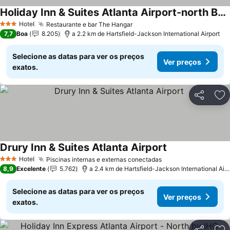
Holiday Inn & Suites Atlanta Airport-north By Ihg
Hotel
Restaurante e bar The Hangar
3 Estrelas
7,7
Boa
8.205
a 2.2 km de Hartsfield-Jackson International Airport
Selecione as datas para ver os preços
Ver preços
exatos.
Partilhar
Ad
Drury Inn & Suites Atlanta Airport
Hotel
Piscinas internas e externas conectadas
3 Estrelas
8,9
Excelente
5.762
a 2.4 km de Hartsfield-Jackson International Airport
Selecione as datas para ver os preços
Ver preços
exatos.