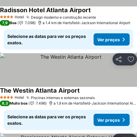
Radisson Hotel Atlanta Airport
Hotel
Design moderno e construção recente
4 Estrelas
7,9
Boa
7.098
a 1.4 km de Hartsfield-Jackson International Airport
Selecione as datas para ver os preços
Ver preços
exatos.
Partilhar
Ad
The Westin Atlanta Airport
Hotel
Piscinas internas e externas sazonais
4 Estrelas
8,3
Muito boa
7.496
a 1.9 km de Hartsfield-Jackson International Airport
Selecione as datas para ver os preços
Ver preços
exatos.