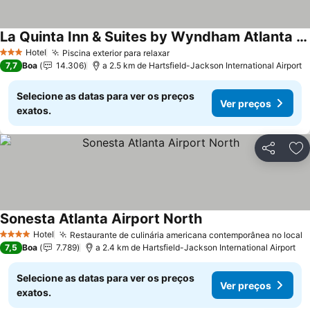
La Quinta Inn & Suites by Wyndham Atlanta Airport North
Hotel
Piscina exterior para relaxar
3 Estrelas
7,7
Boa
14.306
a 2.5 km de Hartsfield-Jackson International Airport
Selecione as datas para ver os preços
Ver preços
exatos.
Partilhar
Ad
Sonesta Atlanta Airport North
Hotel
Restaurante de culinária americana contemporânea no local
4 Estrelas
7,5
Boa
7.789
a 2.4 km de Hartsfield-Jackson International Airport
Selecione as datas para ver os preços
Ver preços
exatos.