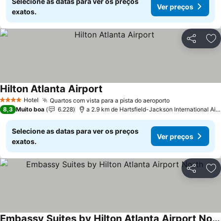
Selecione as datas para ver os preços
Ver preços
exatos.
Partilhar
Ad
Hilton Atlanta Airport
Hotel
Quartos com vista para a pista do aeroporto
4 Estrelas
8,3
Muito boa
6.228
a 2.9 km de Hartsfield-Jackson International Airport
Selecione as datas para ver os preços
Ver preços
exatos.
Partilhar
Ad
Embassy Suites by Hilton Atlanta Airport North