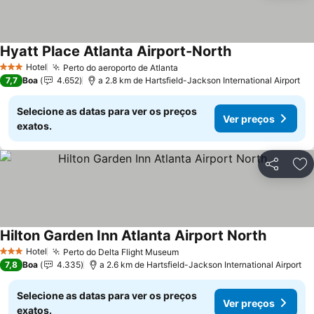
Hyatt Place Atlanta Airport-North
Hotel
Perto do aeroporto de Atlanta
3 Estrelas
7,7
Boa
4.652
a 2.8 km de Hartsfield-Jackson International Airport
Selecione as datas para ver os preços
Ver preços
exatos.
Partilhar
Ad
Hilton Garden Inn Atlanta Airport North
Hotel
Perto do Delta Flight Museum
3 Estrelas
7,8
Boa
4.335
a 2.6 km de Hartsfield-Jackson International Airport
Selecione as datas para ver os preços
Ver preços
exatos.