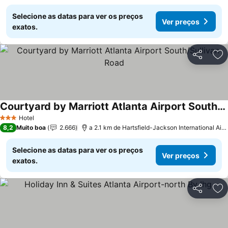
Selecione as datas para ver os preços
Ver preços
exatos.
Partilhar
Ad
Courtyard by Marriott Atlanta Airport South/Sullivan Road
Hotel
3 Estrelas
8,2
Muito boa
2.666
a 2.1 km de Hartsfield-Jackson International Airport
Selecione as datas para ver os preços
Ver preços
exatos.
Partilhar
Ad