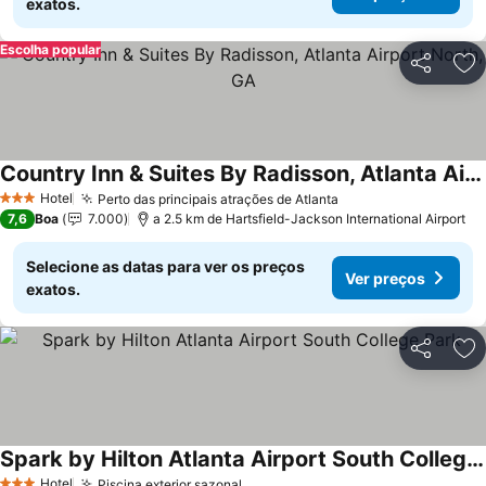
exatos.
Escolha popular
Partilhar
Ad
Country Inn & Suites By Radisson, Atlanta Airport North, GA
Hotel
Perto das principais atrações de Atlanta
3 Estrelas
7,6
Boa
7.000
a 2.5 km de Hartsfield-Jackson International Airport
Selecione as datas para ver os preços
Ver preços
exatos.
Partilhar
Ad
Spark by Hilton Atlanta Airport South College Park
Hotel
Piscina exterior sazonal