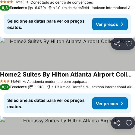
Hotel
Conectado ao centro de convenções
4 Estrelas
8,8
Excelente
6.079
a 1.0 km de Hartsfield-Jackson International Airport
Selecione as datas para ver os preços
Ver preços
exatos.
Partilhar
Ad
Home2 Suites By Hilton Atlanta Airport College Park
Hotel
Academia moderna e bem equipada
3 Estrelas
8,9
Excelente
1.918
a 1.3 km de Hartsfield-Jackson International Airport
Selecione as datas para ver os preços
Ver preços
exatos.
Partilhar
Ad