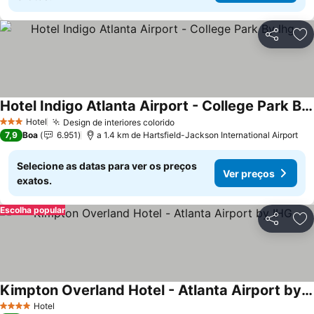
Partilhar
Ad
Hotel Indigo Atlanta Airport - College Park By Ihg
Hotel
Design de interiores colorido
3 Estrelas
7,9
Boa
6.951
a 1.4 km de Hartsfield-Jackson International Airport
Selecione as datas para ver os preços
Ver preços
exatos.
Escolha popular
Partilhar
Ad
Kimpton Overland Hotel - Atlanta Airport by IHG
Hotel
4 Estrelas