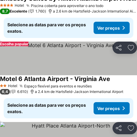
Hotel
Piscina coberta para aproveitar o ano todo
4 Estrelas
8,7
Excelente
1.760
a 2.6 km de Hartsfield-Jackson International Airport
Selecione as datas para ver os preços
Ver preços
exatos.
Escolha popular
Partilhar
Ad
Motel 6 Atlanta Airport - Virginia Ave
Hotel
Espaço flexível para eventos e reuniões
2 Estrelas
6,4
6.610
a 2.4 km de Hartsfield-Jackson International Airport
Selecione as datas para ver os preços
Ver preços
exatos.
Partilhar
Ad