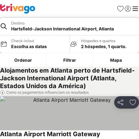
Favoritos
Iniciar
Me
Destino
Hartsfield-Jackson International Airport, Atlanta
Check-in/out
Hóspedes e quartos
Escolha as datas
2 hóspedes, 1 quarto.
Ordenar
Filtrar
Mapa
Alojamentos em Atlanta perto de Hartsfield-
Jackson International Airport (Atlanta,
Estados Unidos da América)
Como os pagamentos influenciam os resultados
Partilhar
Ad
Atlanta Airport Marriott Gateway