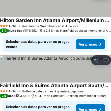
Hilton Garden Inn Atlanta Airport/Millenium Center
Hotel
Restaurante Great American Grill no local
3 Estrelas
8,0
Muito boa
5.652
a 2.3 km de Hartsfield-Jackson International Airport
Selecione as datas para ver os preços
Ver preços
exatos.
Partilhar
Ad
Fairfield Inn & Suites Atlanta Airport South/Sullivan Road
Hotel
Buffet de café da manhã quente excepcional
3 Estrelas
7,9
Boa
3.848
a 2.1 km de Hartsfield-Jackson International Airport
Selecione as datas para ver os preços
Ver preços