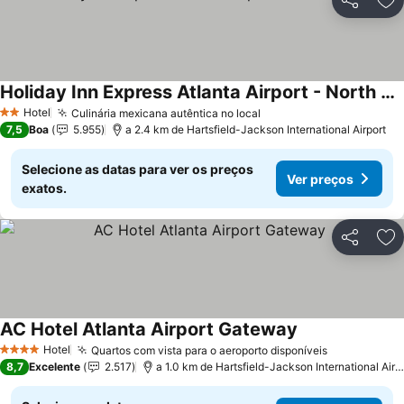
Partilhar
Ad
Holiday Inn Express Atlanta Airport - North by IHG
Hotel
Culinária mexicana autêntica no local
2 Estrelas
7,5
Boa
5.955
a 2.4 km de Hartsfield-Jackson International Airport
Selecione as datas para ver os preços
Ver preços
exatos.
Partilhar
Ad
AC Hotel Atlanta Airport Gateway
Hotel
Quartos com vista para o aeroporto disponíveis
4 Estrelas
8,7
Excelente
2.517
a 1.0 km de Hartsfield-Jackson International Airport