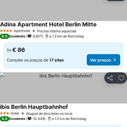
Adina Apartment Hotel Berlin Mitte
Aparthotel
Piscina interna aquecida
4 Estrelas
9,0
Excelente
9.927
a 1.2 km de Reichstag
€ 86
De
Consulte os preços de
17 sites
Ver preços
Partilhar
Ad
ibis Berlin Hauptbahnhof
Hotel
Aluguel de bicicletas no local
3 Estrelas
8,6
Excelente
10.449
a 1.2 km de Reichstag