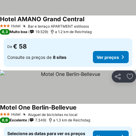
Hotel AMANO Grand Central
Hotel
Bar e terraço APARTMENT estilosos
3 Estrelas
8,3
Muito boa
19.529
a 1.2 km de Reichstag
€ 58
De
Consulte os preços de
8 sites
Ver preços
Partilhar
Ad
Motel One Berlin-Bellevue
Hotel
Aluguel de bicicletas no local
3 Estrelas
8,6
Excelente
7.349
a 1.3 km de Reichstag
Selecione as datas para ver os preços