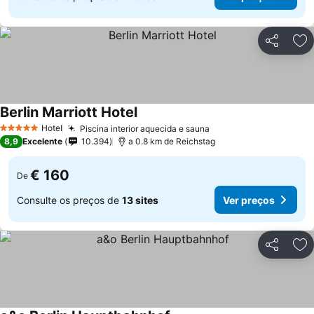
Partilhar
Ad
Berlin Marriott Hotel
Hotel
Piscina interior aquecida e sauna
5 Estrelas
8,9
Excelente
10.394
a 0.8 km de Reichstag
€ 160
De
Consulte os preços de
13 sites
Ver preços
Partilhar
Ad