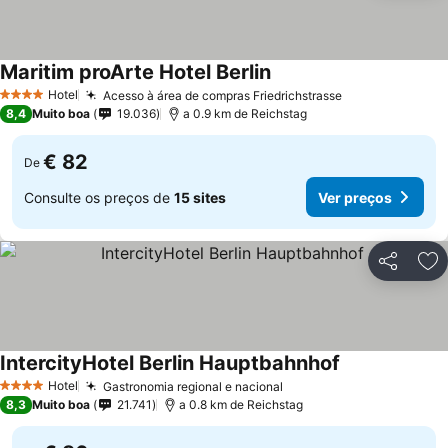
Maritim proArte Hotel Berlin
Hotel
Acesso à área de compras Friedrichstrasse
4 Estrelas
8,4
Muito boa
19.036
a 0.9 km de Reichstag
€ 82
De
Consulte os preços de
15 sites
Ver preços
Partilhar
Ad
IntercityHotel Berlin Hauptbahnhof
Hotel
Gastronomia regional e nacional
4 Estrelas
8,3
Muito boa
21.741
a 0.8 km de Reichstag