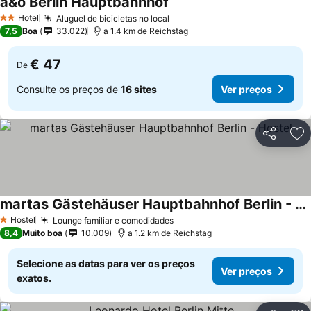
a&o Berlin Hauptbahnhof
Hotel
Aluguel de bicicletas no local
2 Estrelas
7,5
Boa
33.022
a 1.4 km de Reichstag
€ 47
De
Consulte os preços de
16 sites
Ver preços
Partilhar
Ad
martas Gästehäuser Hauptbahnhof Berlin - Hostel
Hostel
Lounge familiar e comodidades
1 Estrelas
8,4
Muito boa
10.009
a 1.2 km de Reichstag
Selecione as datas para ver os preços
Ver preços
exatos.