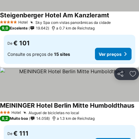
Steigenberger Hotel Am Kanzleramt
Hotel
Sky Spa com vistas panorâmicas da cidade
5 Estrelas
9,0
Excelente
19.642
a 0.7 km de Reichstag
€ 101
De
Consulte os preços de
15 sites
Ver preços
Partilhar
Ad
MEININGER Hotel Berlin Mitte Humboldthaus
Hotel
Aluguel de bicicletas no local
3 Estrelas
8,2
Muito boa
14.058
a 1.3 km de Reichstag
€ 111
De