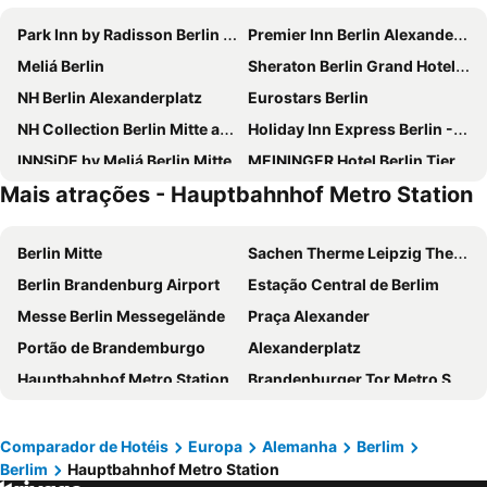
Park Inn by Radisson Berlin Alexanderplatz
Premier Inn Berlin Alexanderplatz hotel
Meliá Berlin
Sheraton Berlin Grand Hotel Esplanade
NH Berlin Alexanderplatz
Eurostars Berlin
NH Collection Berlin Mitte am Checkpoint Charlie
Holiday Inn Express Berlin - Alexanderplatz By Ihg
INNSiDE by Meliá Berlin Mitte
MEININGER Hotel Berlin Tiergarten
Mais atrações - Hauptbahnhof Metro Station
MEININGER Hotel Berlin Hauptbahnhof
H2 Berlin-Alexanderplatz
Titanic Comfort Mitte
Hampton by Hilton Berlin City Centre Alexanderplatz
Berlin Mitte
Sachen Therme Leipzig Thermal Spa
a&o Berlin Hauptbahnhof
Hotel Riu Plaza Berlin
Berlin Brandenburg Airport
Estação Central de Berlim
Pestana Berlin Tiergarten
MEININGER Hotel Berlin East Side Gallery
Messe Berlin Messegelände
Praça Alexander
Garner Hotel Berlin - Gendarmenmarkt By Ihg
Hotel Aldea Berlin Centrum
Portão de Brandemburgo
Alexanderplatz
Garner Hotel Berlin - Wilmersdorf By Ihg
Premier Inn Berlin City Spittelmarkt hotel
Hauptbahnhof Metro Station
Brandenburger Tor Metro Station
MEININGER Hotel Berlin Airport
NH Collection Berlin Mitte Friedrichstrasse
Estádio Olímpico de Berlim
Toskana Thermal Spa
B&B HOTEL Berlin-Alexanderplatz
IntercityHotel Berlin Hauptbahnhof
Potsdamer Platz
Uber Arena
a&o Berlin Mitte
Ocak Aparthotel
Comparador de Hotéis
Europa
Alemanha
Berlim
Berlim
Hauptbahnhof Metro Station
Chorin Monastery
Zoo Berlim
Wyndham Garden Berlin Mitte
Scandic Berlin Potsdamer Platz