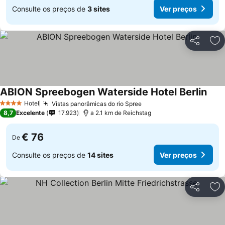
Consulte os preços de
3 sites
Ver preços
Partilhar
Ad
ABION Spreebogen Waterside Hotel Berlin
Hotel
Vistas panorâmicas do rio Spree
4 Estrelas
8,7
Excelente
17.923
a 2.1 km de Reichstag
€ 76
De
Consulte os preços de
14 sites
Ver preços
Partilhar
Ad