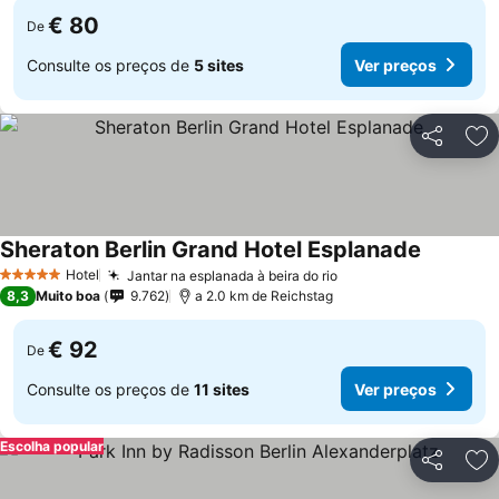
€ 80
De
Consulte os preços de
5 sites
Ver preços
Partilhar
Ad
Sheraton Berlin Grand Hotel Esplanade
Hotel
Jantar na esplanada à beira do rio
5 Estrelas
8,3
Muito boa
9.762
a 2.0 km de Reichstag
€ 92
De
Consulte os preços de
11 sites
Ver preços
Escolha popular
Partilhar
Ad