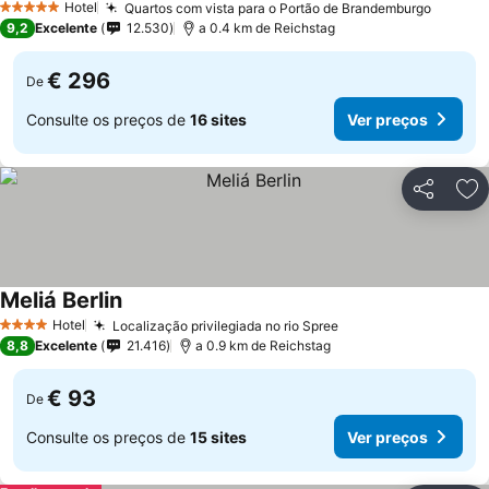
Hotel
Quartos com vista para o Portão de Brandemburgo
5 Estrelas
9,2
Excelente
12.530
a 0.4 km de Reichstag
€ 296
De
Consulte os preços de
16 sites
Ver preços
Partilhar
Ad
Meliá Berlin
Hotel
Localização privilegiada no rio Spree
4 Estrelas
8,8
Excelente
21.416
a 0.9 km de Reichstag
€ 93
De
Consulte os preços de
15 sites
Ver preços