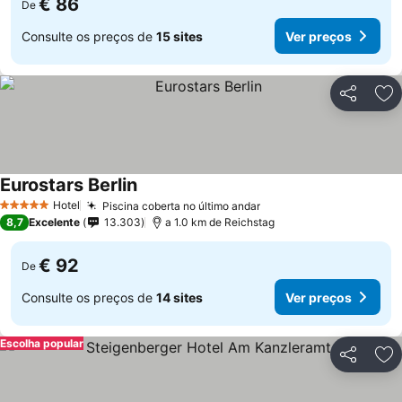
€ 86
De
Consulte os preços de
15 sites
Ver preços
Partilhar
Ad
Eurostars Berlin
Hotel
Piscina coberta no último andar
5 Estrelas
8,7
Excelente
13.303
a 1.0 km de Reichstag
€ 92
De
Consulte os preços de
14 sites
Ver preços
Escolha popular
Partilhar
Ad