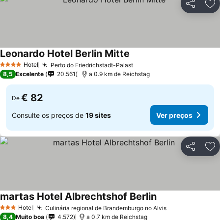
Partilhar
Ad
Leonardo Hotel Berlin Mitte
Hotel
Perto do Friedrichstadt-Palast
4 Estrelas
8,5
Excelente
20.561
a 0.9 km de Reichstag
€ 82
De
Consulte os preços de
19 sites
Ver preços
Partilhar
Ad
martas Hotel Albrechtshof Berlin
Hotel
Culinária regional de Brandemburgo no Alvis
3 Estrelas
8,4
Muito boa
4.572
a 0.7 km de Reichstag