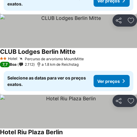
Ver preços
exatos.
Partilhar
Ad
CLUB Lodges Berlin Mitte
Hotel
Percurso de arvorismo MountMitte
2 Estrelas
7,7
Boa
2.112
a 1.8 km de Reichstag
Selecione as datas para ver os preços
Ver preços
exatos.
Partilhar
Ad
Hotel Riu Plaza Berlin