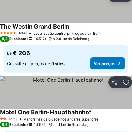
The Westin Grand Berlin
Hotel
Localização central privilegiada em Berlim
5 Estrelas
8,8
Excelente
16.512
a 0.9 km de Reichstag
€ 206
De
Consulte os preços de
9 sites
Ver preços
Partilhar
Ad
Motel One Berlin-Hauptbahnhof
Hotel
Panoramas da cidade nos andares superiores
2 Estrelas
8,6
Excelente
14.959
a 1.1 km de Reichstag