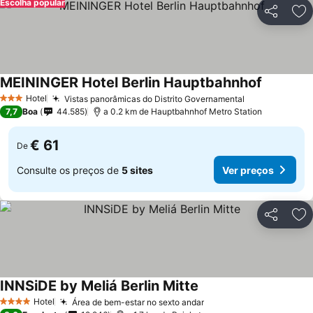
Escolha popular
Partilhar
Ad
MEININGER Hotel Berlin Hauptbahnhof
Hotel
Vistas panorâmicas do Distrito Governamental
3 Estrelas
7,7
Boa
44.585
a 0.2 km de Hauptbahnhof Metro Station
€ 61
De
Consulte os preços de
5 sites
Ver preços
Partilhar
Ad
INNSiDE by Meliá Berlin Mitte
Hotel
Área de bem-estar no sexto andar
4 Estrelas