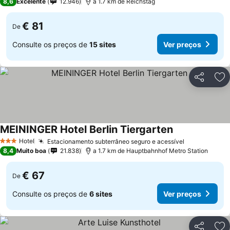
8,6
Excelente
12.946
a 1.7 km de Reichstag
€ 81
De
Consulte os preços de
15 sites
Ver preços
Partilhar
Ad
MEININGER Hotel Berlin Tiergarten
Hotel
Estacionamento subterrâneo seguro e acessível
3 Estrelas
8,4
Muito boa
21.838
a 1.7 km de Hauptbahnhof Metro Station
€ 67
De
Consulte os preços de
6 sites
Ver preços