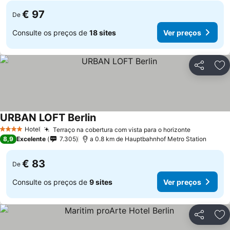
€ 97
De
Consulte os preços de
18 sites
Ver preços
Partilhar
Ad
URBAN LOFT Berlin
Hotel
Terraço na cobertura com vista para o horizonte
4 Estrelas
8,9
Excelente
7.305
a 0.8 km de Hauptbahnhof Metro Station
€ 83
De
Consulte os preços de
9 sites
Ver preços
Partilhar
Ad