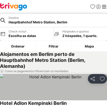
Favoritos
Iniciar
Me
Destino
Hauptbahnhof Metro Station, Berlim
Check-in/out
Hóspedes e quartos
Escolha as datas
2 hóspedes, 1 quarto.
Ordenar
Filtrar
Mapa
Alojamentos em Berlim perto de
Hauptbahnhof Metro Station (Berlim,
Alemanha)
Como os pagamentos influenciam os resultados
Partilhar
Ad
Hotel Adlon Kempinski Berlin