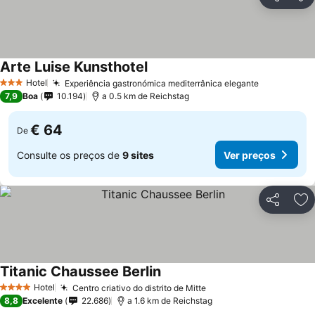
Partilhar
Ad
Arte Luise Kunsthotel
Hotel
Experiência gastronómica mediterrânica elegante
3 Estrelas
7,9
Boa
10.194
a 0.5 km de Reichstag
€ 64
De
Consulte os preços de
9 sites
Ver preços
Partilhar
Ad
Titanic Chaussee Berlin
Hotel
Centro criativo do distrito de Mitte
4 Estrelas
8,8
Excelente
22.686
a 1.6 km de Reichstag