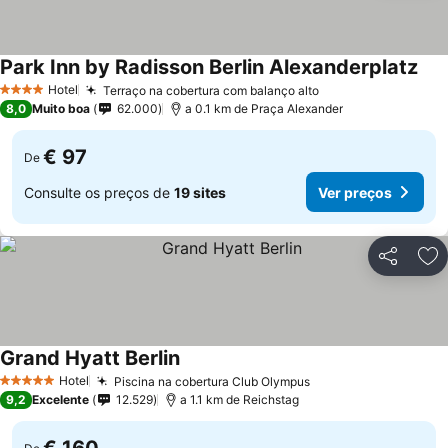
Park Inn by Radisson Berlin Alexanderplatz
Hotel
Terraço na cobertura com balanço alto
4 Estrelas
8,0
Muito boa
62.000
a 0.1 km de Praça Alexander
€ 97
De
Consulte os preços de
19 sites
Ver preços
Partilhar
Ad
Grand Hyatt Berlin
Hotel
Piscina na cobertura Club Olympus
5 Estrelas
9,2
Excelente
12.529
a 1.1 km de Reichstag