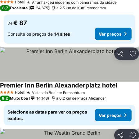
Hotel
Arranha-céu moderno com panoramas da cidade
4 Estrelas
8,7
Excelente
24.675
a 2.5 km de Kurfürstendamm
€ 87
De
Consulte os preços de
14 sites
Ver preços
Partilhar
Ad
Premier Inn Berlin Alexanderplatz hotel
Hotel
Vistas do Berliner Fernsehturm
4 Estrelas
8,2
Muito boa
14.148
a 0.2 km de Praça Alexander
Selecione as datas para ver os preços
Ver preços
exatos.
Partilhar
Ad