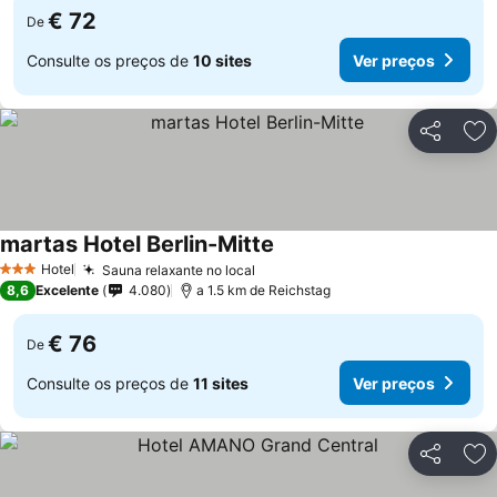
€ 72
De
Consulte os preços de
10 sites
Ver preços
Partilhar
Ad
martas Hotel Berlin-Mitte
Hotel
Sauna relaxante no local
3 Estrelas
8,6
Excelente
4.080
a 1.5 km de Reichstag
€ 76
De
Consulte os preços de
11 sites
Ver preços
Partilhar
Ad