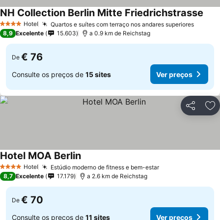
NH Collection Berlin Mitte Friedrichstrasse
Hotel
Quartos e suítes com terraço nos andares superiores
4 Estrelas
8,9
Excelente
15.603
a 0.9 km de Reichstag
€ 76
De
Consulte os preços de
15 sites
Ver preços
Partilhar
Ad
Hotel MOA Berlin
Hotel
Estúdio moderno de fitness e bem-estar
4 Estrelas
8,7
Excelente
17.179
a 2.6 km de Reichstag
€ 70
De
Consulte os preços de
11 sites
Ver preços