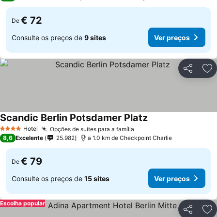
€ 72
De
Consulte os preços de
9 sites
Ver preços
Partilhar
Ad
Scandic Berlin Potsdamer Platz
Hotel
Opções de suítes para a família
4 Estrelas
8,6
Excelente
25.982
a 1.0 km de Checkpoint Charlie
€ 79
De
Consulte os preços de
15 sites
Ver preços
Escolha popular
Partilhar
Ad