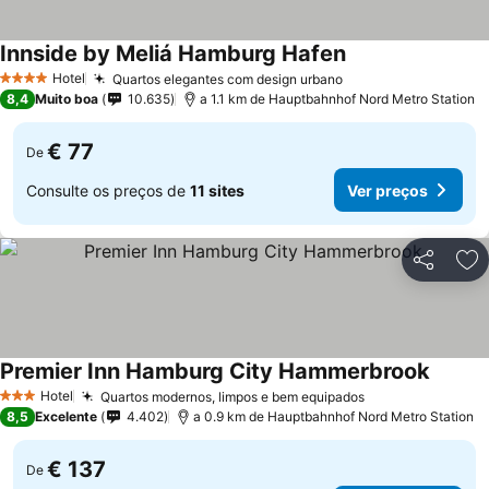
Innside by Meliá Hamburg Hafen
Hotel
Quartos elegantes com design urbano
4 Estrelas
8,4
Muito boa
10.635
a 1.1 km de Hauptbahnhof Nord Metro Station
€ 77
De
Consulte os preços de
11 sites
Ver preços
Partilhar
Ad
Premier Inn Hamburg City Hammerbrook
Hotel
Quartos modernos, limpos e bem equipados
3 Estrelas
8,5
Excelente
4.402
a 0.9 km de Hauptbahnhof Nord Metro Station
€ 137
De