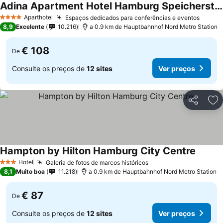
Adina Apartment Hotel Hamburg Speicherstadt
Aparthotel
Espaços dedicados para conferências e eventos
4 Estrelas
8,9
Excelente
10.216
a 0.9 km de Hauptbahnhof Nord Metro Station
€ 108
De
Consulte os preços de
12 sites
Ver preços
Partilhar
Ad
Hampton by Hilton Hamburg City Centre
Hotel
Galeria de fotos de marcos históricos
3 Estrelas
8,1
Muito boa
11.218
a 0.9 km de Hauptbahnhof Nord Metro Station
€ 87
De
Consulte os preços de
12 sites
Ver preços