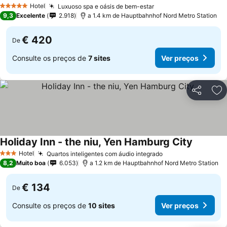
Hotel
Luxuoso spa e oásis de bem-estar
5 Estrelas
9,3
Excelente
2.918
a 1.4 km de Hauptbahnhof Nord Metro Station
€ 420
De
Consulte os preços de
7 sites
Ver preços
Partilhar
Ad
Holiday Inn - the niu, Yen Hamburg City
Hotel
Quartos inteligentes com áudio integrado
3 Estrelas
8,2
Muito boa
6.053
a 1.2 km de Hauptbahnhof Nord Metro Station
€ 134
De
Consulte os preços de
10 sites
Ver preços