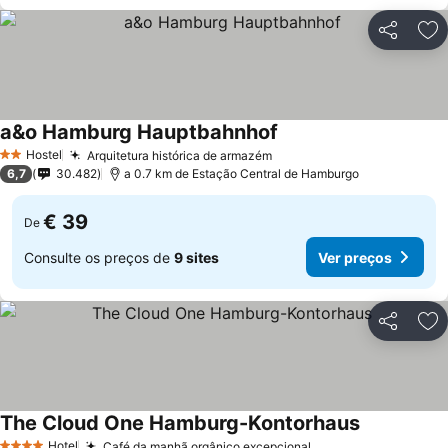
Partilhar
Ad
a&o Hamburg Hauptbahnhof
Hostel
Arquitetura histórica de armazém
2 Estrelas
6,7
30.482
a 0.7 km de Estação Central de Hamburgo
€ 39
De
Consulte os preços de
9 sites
Ver preços
Partilhar
Ad
The Cloud One Hamburg-Kontorhaus
Hotel
Café da manhã orgânico excepcional