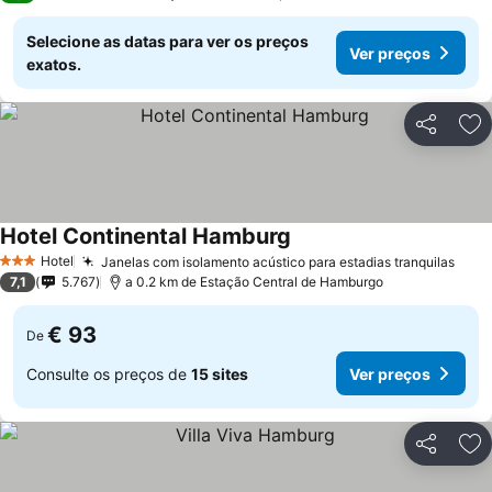
Selecione as datas para ver os preços
Ver preços
exatos.
Partilhar
Ad
Hotel Continental Hamburg
Hotel
Janelas com isolamento acústico para estadias tranquilas
3 Estrelas
7,1
5.767
a 0.2 km de Estação Central de Hamburgo
€ 93
De
Consulte os preços de
15 sites
Ver preços
Partilhar
Ad