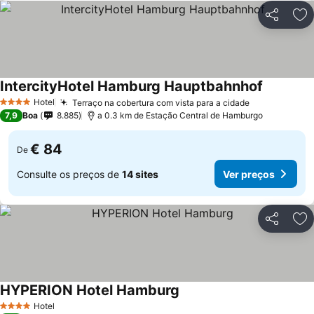
Partilhar
Ad
IntercityHotel Hamburg Hauptbahnhof
Hotel
Terraço na cobertura com vista para a cidade
4 Estrelas
7,9
Boa
8.885
a 0.3 km de Estação Central de Hamburgo
€ 84
De
Consulte os preços de
14 sites
Ver preços
Partilhar
Ad
HYPERION Hotel Hamburg
Hotel
4 Estrelas