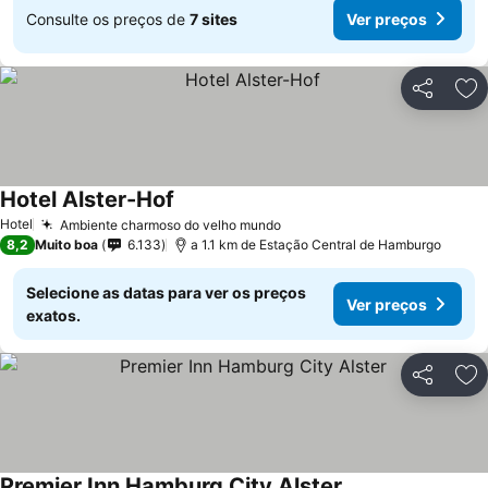
Consulte os preços de
7 sites
Ver preços
Partilhar
Ad
Hotel Alster-Hof
Hotel
Ambiente charmoso do velho mundo
8,2
Muito boa
6.133
a 1.1 km de Estação Central de Hamburgo
Selecione as datas para ver os preços
Ver preços
exatos.
Partilhar
Ad
Premier Inn Hamburg City Alster