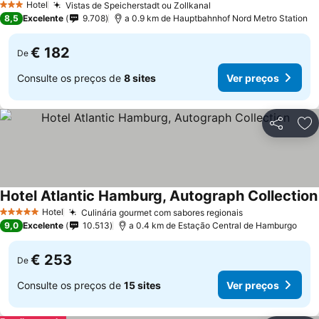
Hotel
Vistas de Speicherstadt ou Zollkanal
3 Estrelas
8,5
Excelente
9.708
a 0.9 km de Hauptbahnhof Nord Metro Station
€ 182
De
Consulte os preços de
8 sites
Ver preços
Partilhar
Ad
Hotel Atlantic Hamburg, Autograph Collection
Hotel
Culinária gourmet com sabores regionais
5 Estrelas
9,0
Excelente
10.513
a 0.4 km de Estação Central de Hamburgo
€ 253
De
Consulte os preços de
15 sites
Ver preços