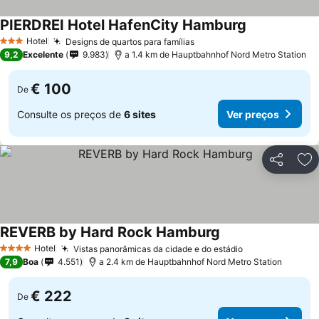
PIERDREI Hotel HafenCity Hamburg
Hotel
Designs de quartos para famílias
3 Estrelas
9,2
Excelente
9.983
a 1.4 km de Hauptbahnhof Nord Metro Station
€ 100
De
Consulte os preços de
6 sites
Ver preços
Partilhar
Ad
REVERB by Hard Rock Hamburg
Hotel
Vistas panorâmicas da cidade e do estádio
4 Estrelas
7,9
Boa
4.551
a 2.4 km de Hauptbahnhof Nord Metro Station
€ 222
De