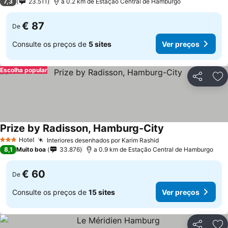
7,3
23.511
a 0.2 km de Estação Central de Hamburgo
€ 87
De
Consulte os preços de
5 sites
Ver preços
Escolha popular
Partilhar
Ad
Prize by Radisson, Hamburg-City
Hotel
Interiores desenhados por Karim Rashid
3 Estrelas
8,1
Muito boa
33.876
a 0.9 km de Estação Central de Hamburgo
€ 60
De
Consulte os preços de
15 sites
Ver preços