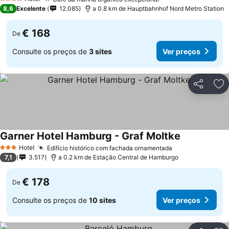
4 Estrelas
8,6
Excelente
12.085
a 0.8 km de Hauptbahnhof Nord Metro Station
€ 168
De
Consulte os preços de
3 sites
Ver preços
Partilhar
Ad
Garner Hotel Hamburg - Graf Moltke
Hotel
Edifício histórico com fachada ornamentada
3 Estrelas
7,1
3.517
a 0.2 km de Estação Central de Hamburgo
€ 178
De
Consulte os preços de
10 sites
Ver preços