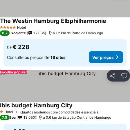
The Westin Hamburg Elbphilharmonie
Hotel
5 Estrelas
8,7
Excelente
12.035
a 1.2 km de Porto de Hamburgo
€ 228
De
Consulte os preços de
16 sites
Ver preços
Escolha popular
Partilhar
Ad
ibis budget Hamburg City
Hotel
Quartos modernos com comodidades essenciais
1 Estrelas
7,5
Boa
13.050
a 0.6 km de Estação Central de Hamburgo