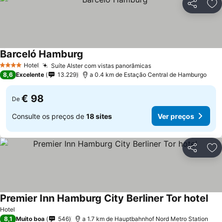
Partilhar
Ad
Barceló Hamburg
Hotel
Suíte Alster com vistas panorâmicas
4 Estrelas
8,6
Excelente
13.229
a 0.4 km de Estação Central de Hamburgo
€ 98
De
Consulte os preços de
18 sites
Ver preços
Partilhar
Ad
Premier Inn Hamburg City Berliner Tor hotel
Hotel
8,1
Muito boa
546
a 1.7 km de Hauptbahnhof Nord Metro Station