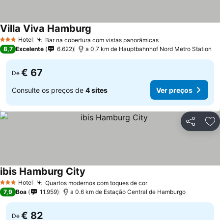
Villa Viva Hamburg
Hotel
Bar na cobertura com vistas panorâmicas
3 Estrelas
8,7
Excelente
6.622
a 0.7 km de Hauptbahnhof Nord Metro Station
€ 67
De
Consulte os preços de
4 sites
Ver preços
Partilhar
Ad
ibis Hamburg City
Hotel
Quartos modernos com toques de cor
3 Estrelas
7,9
Boa
11.959
a 0.6 km de Estação Central de Hamburgo
€ 82
De