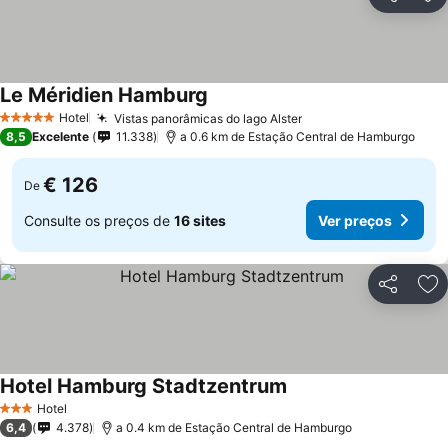
Partilhar
Ad
Le Méridien Hamburg
Hotel
Vistas panorâmicas do lago Alster
5 Estrelas
8,5
Excelente
11.338
a 0.6 km de Estação Central de Hamburgo
€ 126
De
Consulte os preços de
16 sites
Ver preços
Partilhar
Ad
Hotel Hamburg Stadtzentrum
Hotel
3 Estrelas
6,4
4.378
a 0.4 km de Estação Central de Hamburgo