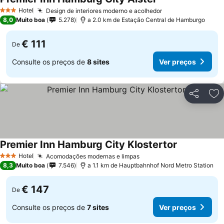
Hotel
Design de interiores moderno e acolhedor
3 Estrelas
8,0
Muito boa
5.278
a 2.0 km de Estação Central de Hamburgo
€ 111
De
Consulte os preços de
8 sites
Ver preços
Partilhar
Ad
Premier Inn Hamburg City Klostertor
Hotel
Acomodações modernas e limpas
3 Estrelas
8,3
Muito boa
7.546
a 1.1 km de Hauptbahnhof Nord Metro Station
€ 147
De
Consulte os preços de
7 sites
Ver preços