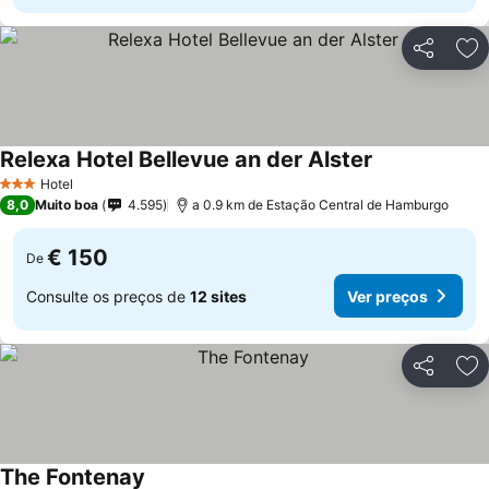
Partilhar
Ad
Relexa Hotel Bellevue an der Alster
Hotel
3 Estrelas
8,0
Muito boa
4.595
a 0.9 km de Estação Central de Hamburgo
€ 150
De
Consulte os preços de
12 sites
Ver preços
Partilhar
Ad
The Fontenay