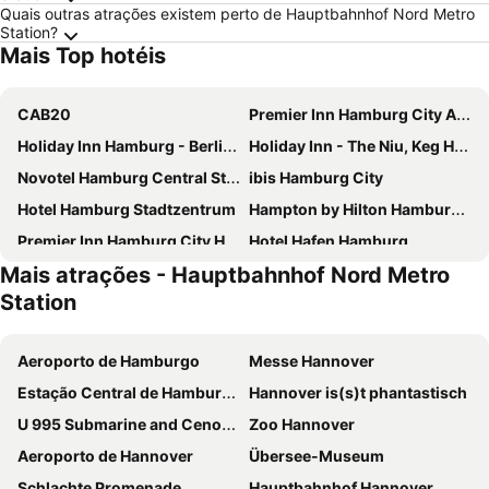
Quais outras atrações existem perto de Hauptbahnhof Nord Metro
Station?
Mais Top hotéis
CAB20
Premier Inn Hamburg City Alster
Holiday Inn Hamburg - Berliner Tor By Ihg
Holiday Inn - The Niu, Keg Hamburg Ost By Ihg
Novotel Hamburg Central Station
ibis Hamburg City
Hotel Hamburg Stadtzentrum
Hampton by Hilton Hamburg City Centre
Premier Inn Hamburg City Hammerbrook
Hotel Hafen Hamburg
Mais atrações - Hauptbahnhof Nord Metro
Innside by Meliá Hamburg Hafen
Premier Inn Hamburg City Zentrum
Station
MEININGER Hotel Hamburg City Center
Garner Hotel Hamburg - Graf Moltke
Premier Inn Hamburg City Klostertor
Courtyard by Marriott Hamburg Airport
Aeroporto de Hamburgo
Messe Hannover
B&B HOTEL Hamburg-Airport
Novotel Hamburg City Alster
Estação Central de Hamburgo
Hannover is(s)t phantastisch
Le Méridien Hamburg
ibis budget Hamburg City
U 995 Submarine and Cenotaph
Zoo Hannover
Moxy Hamburg City
Bettenburg Hotel & Hostel
Aeroporto de Hannover
Übersee-Museum
ibis budget Hamburg City Ost
Crowne Plaza Hamburg - City Alster By Ihg
Schlachte Promenade
Hauptbahnhof Hannover