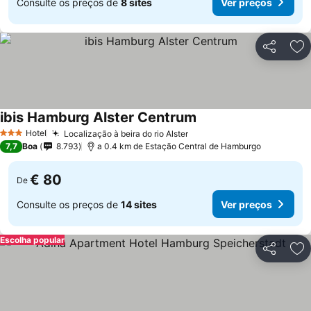
Consulte os preços de
8 sites
Ver preços
Partilhar
Ad
ibis Hamburg Alster Centrum
Hotel
Localização à beira do rio Alster
3 Estrelas
7,7
Boa
8.793
a 0.4 km de Estação Central de Hamburgo
€ 80
De
Consulte os preços de
14 sites
Ver preços
Escolha popular
Partilhar
Ad