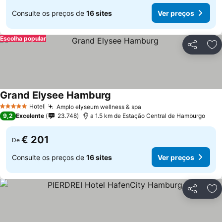
Consulte os preços de
16 sites
Ver preços
Escolha popular
Partilhar
Ad
Grand Elysee Hamburg
Hotel
Amplo elyseum wellness & spa
5 Estrelas
9,2
Excelente
23.748
a 1.5 km de Estação Central de Hamburgo
€ 201
De
Consulte os preços de
16 sites
Ver preços
Partilhar
Ad