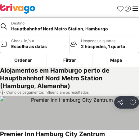
Favoritos
Iniciar
Me
Destino
Hauptbahnhof Nord Metro Station, Hamburgo
Check-in/out
Hóspedes e quartos
Escolha as datas
2 hóspedes, 1 quarto.
Ordenar
Filtrar
Mapa
Alojamentos em Hamburgo perto de
Hauptbahnhof Nord Metro Station
(Hamburgo, Alemanha)
Como os pagamentos influenciam os resultados
Partilhar
Ad
Premier Inn Hamburg City Zentrum