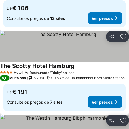
€ 106
De
Consulte os preços de
12 sites
Ver preços
Partilhar
Ad
The Scotty Hotel Hamburg
Hotel
Restaurante 'Trinity' no local
4 Estrelas
8,0
Muito boa
5.206
a 0.8 km de Hauptbahnhof Nord Metro Station
€ 191
De
Consulte os preços de
7 sites
Ver preços
Partilhar
Ad