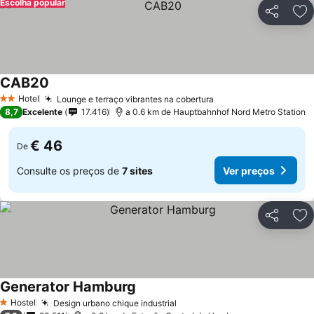
Escolha popular
Partilhar
Ad
CAB20
Hotel
Lounge e terraço vibrantes na cobertura
2 Estrelas
8,7
Excelente
17.416
a 0.6 km de Hauptbahnhof Nord Metro Station
€ 46
De
Consulte os preços de
7 sites
Ver preços
Partilhar
Ad
Generator Hamburg
Hostel
Design urbano chique industrial
1 Estrelas