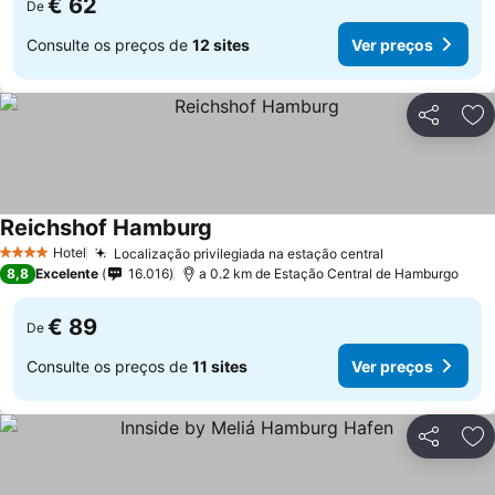
€ 62
De
Consulte os preços de
12 sites
Ver preços
Partilhar
Ad
Reichshof Hamburg
Hotel
Localização privilegiada na estação central
4 Estrelas
8,8
Excelente
16.016
a 0.2 km de Estação Central de Hamburgo
€ 89
De
Consulte os preços de
11 sites
Ver preços
Partilhar
Ad