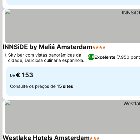
INNSiDE by Meliá Amsterdam
4 Estrelas
Ver preços
Sky bar com vistas panorâmicas da
Excelente
(7.950 pon
8,9
cidade, Deliciosa culinária espanhola
Ver preços
no Tierra
€ 153
De
Consulte os preços de
15 sites
Westlake Hotels Amsterdam