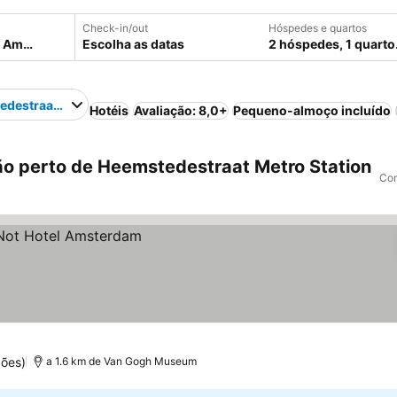
Check-in/out
Hóspedes e quartos
Escolha as datas
2 hóspedes, 1 quarto
destraat Metro Station
Hotéis
Avaliação: 8,0+
Pequeno-almoço incluído
o perto de Heemstedestraat Metro Station
Com
ções)
a 1.6 km de Van Gogh Museum