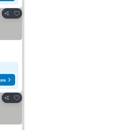
Adicionar aos favoritos
Partilhar
ços
Adicionar aos favoritos
Partilhar