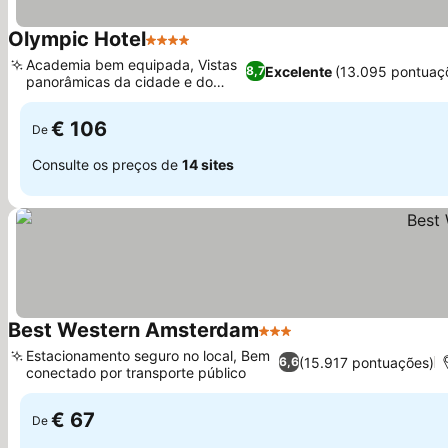
Olympic Hotel
4 Estrelas
Ver preços
Academia bem equipada, Vistas
Excelente
(13.095 pontuaç
8,7
panorâmicas da cidade e do
Ver preços
canal
€ 106
De
Consulte os preços de
14 sites
Best Western Amsterdam
3 Estrelas
Ver preços
Estacionamento seguro no local, Bem
(15.917 pontuações)
6,6
conectado por transporte público
Ver preços
€ 67
De