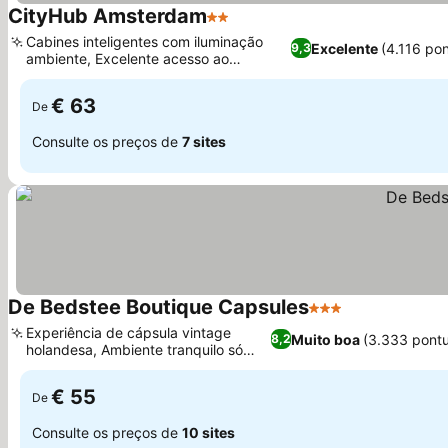
CityHub Amsterdam
2 Estrelas
Ver preços
Cabines inteligentes com iluminação
Excelente
(4.116 po
9,3
ambiente, Excelente acesso ao
Ver preços
transporte público
€ 63
De
Consulte os preços de
7 sites
De Bedstee Boutique Capsules
3 Estrelas
Ver preços
Experiência de cápsula vintage
Muito boa
(3.333 pont
8,2
holandesa, Ambiente tranquilo só
Ver preços
para adultos
€ 55
De
Consulte os preços de
10 sites