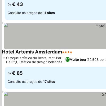
€ 43
De
Consulte os preços de
11 sites
Hotel Artemis Amsterdam
4 Estrelas
Ver preços
O toque artístico do Restaurant-Bar
Muito boa
(12.503 pon
8,1
De Stijl, Estética de design holandês
Ver preços
moderno
€ 85
De
Consulte os preços de
17 sites