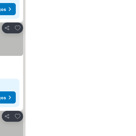
ços
Adicionar aos favoritos
Partilhar
ços
Adicionar aos favoritos
Partilhar