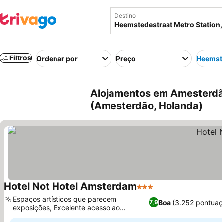
Destino
Filtros
Ordenar por
Preço
Heemste
Alojamentos em Amesterdã
(Amesterdão, Holanda)
Hotel Not Hotel Amsterdam
3 Estrelas
Ver preços
Espaços artísticos que parecem
Boa
(3.252 pontua
7,9
exposições, Excelente acesso ao
Ver preços
transporte público