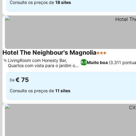
Consulte os preços de
18 sites
Hotel The Neighbour's Magnolia
3 Estrelas
Ver preços
LivingRoom com Honesty Bar,
Muito boa
(3.311 pontu
8,0
Quartos com vista para o jardim ou
Ver preços
varandas
€ 75
De
Consulte os preços de
11 sites