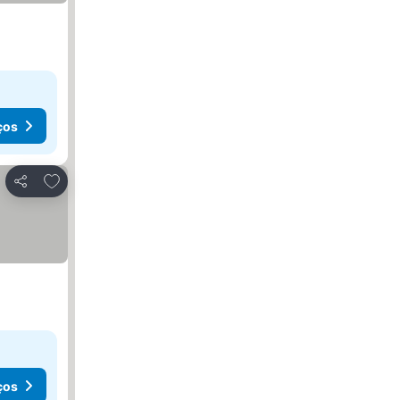
ços
Adicionar aos favoritos
Partilhar
ços