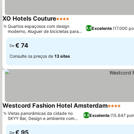
XO Hotels Couture
4 Estrelas
Ver preços
Quartos espaçosos com design
Excelente
(17.000 po
8,8
moderno, Aluguer de bicicletas para
Ver preços
explorar a cidade
€ 74
De
Consulte os preços de
13 sites
Westcord Fashion Hotel Amsterdam
4 Estrelas
Ver p
Vistas panorâmicas da cidade no
Excelente
(15.647 po
8,8
SKYY Bar, Design e ambiente com
Ver preços
tema de moda
€ 95
De