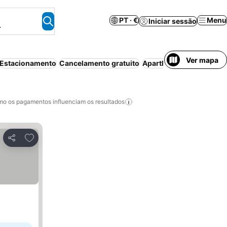
PT · €
Menu
Iniciar sessão
.
Ver mapa
Estacionamento
Cancelamento gratuito
Aparthotel
Ar condicio
o os pagamentos influenciam os resultados
Adicionar aos favoritos
Partilhar