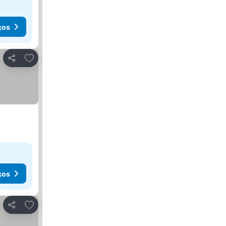
ços
Adicionar aos favoritos
Partilhar
ços
Adicionar aos favoritos
Partilhar