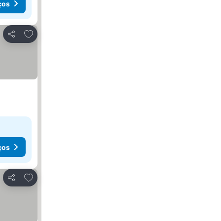
ços
Adicionar aos favoritos
Partilhar
ços
Adicionar aos favoritos
Partilhar