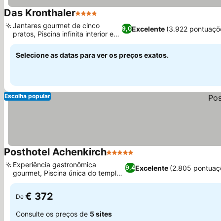
Das Kronthaler
4 Estrelas
Jantares gourmet de cinco
Excelente
(3.922 pontuaçõ
9,0
pratos, Piscina infinita interior e
exterior
Selecione as datas para ver os preços exatos.
Escolha popular
Posthotel Achenkirch
5 Estrelas
Experiência gastronômica
Excelente
(2.805 pontuaç
9,4
gourmet, Piscina única do templo
submerso
€ 372
De
Consulte os preços de
5 sites