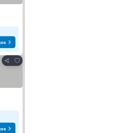
ços
Adicionar aos favoritos
Partilhar
ços