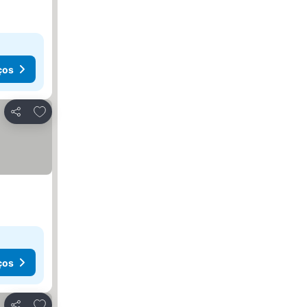
ços
Adicionar aos favoritos
Partilhar
ços
Adicionar aos favoritos