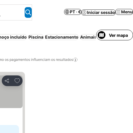
PT · €
Menu
Iniciar sessão
.
Ver mapa
oço incluído
Piscina
Estacionamento
Animais permitidos
Cance
o os pagamentos influenciam os resultados
Adicionar aos favoritos
Partilhar