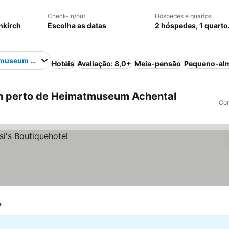
Check-in/out
Hóspedes e quartos
Escolha as datas
2 hóspedes, 1 quarto
museum Achental
Hotéis
Avaliação: 8,0+
Meia-pensão
Pequeno-alm
h perto de Heimatmuseum Achental
Com
l