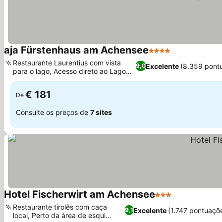
aja Fürstenhaus am Achensee
4 Estrelas
Restaurante Laurentius com vista
Excelente
(8.359 pont
9,0
para o lago, Acesso direto ao Lago
Achensee
€ 181
De
Consulte os preços de
7 sites
Hotel Fischerwirt am Achensee
3 Estrelas
Restaurante tirolês com caça
Excelente
(1.747 pontuaçõ
9,1
local, Perto da área de esqui