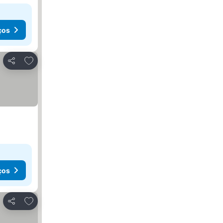
ços
Adicionar aos favoritos
Partilhar
ços
Adicionar aos favoritos
Partilhar