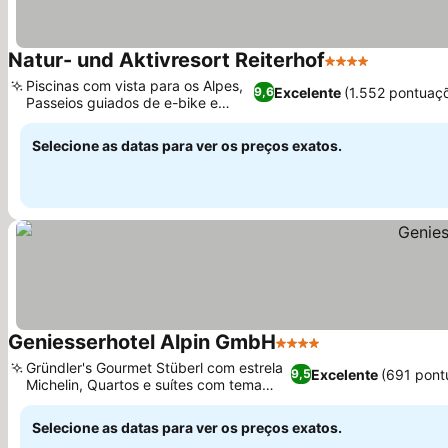
Natur- und Aktivresort Reiterhof
4 Estrelas
Piscinas com vista para os Alpes,
Excelente
(1.552 pontuaç
9,6
Passeios guiados de e-bike e
trilhas
Selecione as datas para ver os preços exatos.
Geniesserhotel Alpin GmbH
4 Estrelas
Gründler's Gourmet Stüberl com estrela
Excelente
(691 pont
9,5
Michelin, Quartos e suítes com tema
culinário
Selecione as datas para ver os preços exatos.