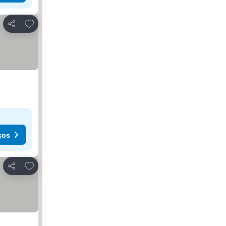
Adicionar aos favoritos
Partilhar
ços
Adicionar aos favoritos
Partilhar