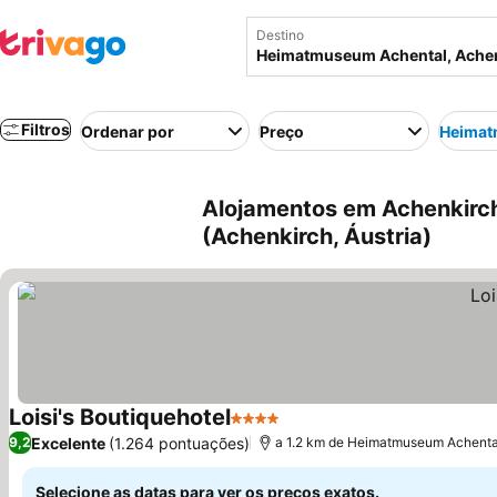
Destino
Filtros
Ordenar por
Preço
Heimat
Alojamentos em Achenkirc
(Achenkirch, Áustria)
Loisi's Boutiquehotel
4 Estrelas
Excelente
(1.264 pontuações)
9,2
a 1.2 km de Heimatmuseum Achenta
Selecione as datas para ver os preços exatos.