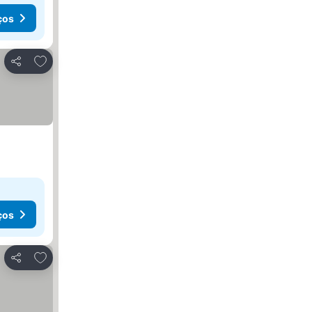
ços
Adicionar aos favoritos
Partilhar
ços
Adicionar aos favoritos
Partilhar