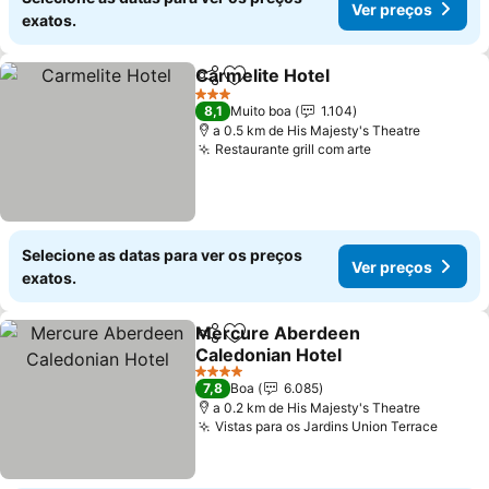
Ver preços
exatos.
Carmelite Hotel
Partilhar
Adicionar aos favoritos
Ver preços
3 Estrelas
8,1
Muito boa
1.104
a 0.5 km de His Majesty's Theatre
Restaurante grill com arte
Ver preços
Selecione as datas para ver os preços
Ver preços
exatos.
Mercure Aberdeen
Partilhar
Adicionar aos favoritos
Caledonian Hotel
Ver preços
4 Estrelas
7,8
Boa
6.085
a 0.2 km de His Majesty's Theatre
Vistas para os Jardins Union Terrace
Ver p