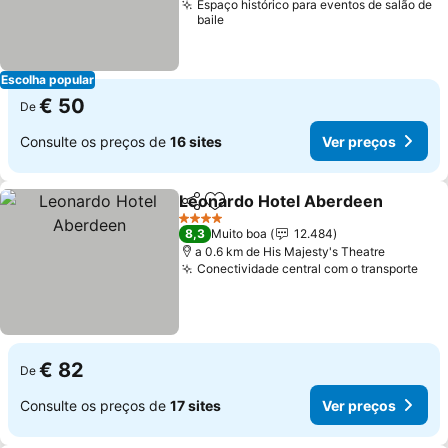
Espaço histórico para eventos de salão de
baile
Escolha popular
€ 50
De
Consulte os preços de
16 sites
Ver preços
Leonardo Hotel Aberdeen
Partilhar
Adicionar aos favoritos
4 Estrelas
8,3
Muito boa
12.484
a 0.6 km de His Majesty's Theatre
Conectividade central com o transporte
Ver
€ 82
De
Consulte os preços de
17 sites
Ver preços