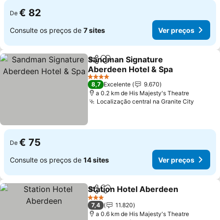
€ 82
De
Consulte os preços de
7 sites
Ver preços
Sandman Signature
Partilhar
Adicionar aos favoritos
Aberdeen Hotel & Spa
Ver preços
4 Estrelas
8,7
Excelente
9.670
a 0.2 km de His Majesty's Theatre
Localização central na Granite City
Ver pr
€ 75
De
Consulte os preços de
14 sites
Ver preços
Station Hotel Aberdeen
Partilhar
Adicionar aos favoritos
Ve
3 Estrelas
7,4
11.820
a 0.6 km de His Majesty's Theatre