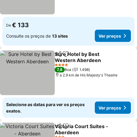
€ 133
De
Consulte os preços de
13 sites
Ver preços
Sure Hotel by Best
Partilhar
Adicionar aos favoritos
Western Aberdeen
Ver preços
4 Estrelas
7,8
Boa
1.498
a 2.9 km de His Majesty's Theatre
Selecione as datas para ver os preços
Ver preços
exatos.
Victoria Court Suites -
Partilhar
Adicionar aos favoritos
Aberdeen