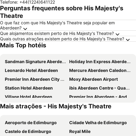
Telefone
:
+44(1224)641122
Perguntas frequentes sobre His Majesty's
Theatre
O que faz com que His Majesty's Theatre seja popular em
Aberdeen?
Que alojamentos existem perto de His Majesty's Theatre?
Quais outras atrações existem perto de His Majesty's Theatre?
Mais Top hotéis
Sandman Signature Aberdeen Hotel & Spa
Holiday Inn Express Aberdeen City Centre by IHG
Leonardo Hotel Aberdeen
Mercure Aberdeen Caledonian Hotel
Premier Inn Aberdeen City Centre
Moxy Aberdeen Airport
Station Hotel Aberdeen
ibis Aberdeen Centre - Quayside
Village Hotel Aberdeen
Premier Inn Aberdeen - Anderson Drive
Mais atrações - His Majesty's Theatre
Terra Nova Hotel
The Chester Hotel
Atholl Hotel
Travelodge Aberdeen Central
Aeroporto de Edimburgo
Cidade Velha de Edimburgo
The Aberdeen Altens Hotel
Leonardo Inn Hotel Aberdeen Airport
Castelo de Edimburgo
Royal Mile
Residence Inn by Marriott Aberdeen
Rox Hotel Aberdeen by Compass Hospitality