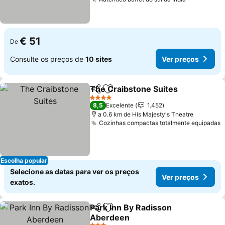
Ver preço
€ 51
De
Consulte os preços de
10 sites
Ver preços
The Craibstone Suites
Partilhar
Adicionar aos favoritos
Ver
4 Estrelas
8,5
Excelente
1.452
a 0.6 km de His Majesty's Theatre
Cozinhas compactas totalmente equipadas
V
Escolha popular
Selecione as datas para ver os preços
Ver preços
exatos.
Park Inn By Radisson
Partilhar
Adicionar aos favoritos
Aberdeen