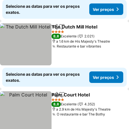
Selecione as datas para ver os preços
Ver preços
exatos.
The Dutch Mill Hotel
Partilhar
Adicionar aos favoritos
Ver p
4 Estrelas
8,8
Excelente
2.021
a 1.6 km de His Majesty's Theatre
Restaurante e bar vibrantes
Ver preços
Selecione as datas para ver os preços
Ver preços
exatos.
Palm Court Hotel
Partilhar
Adicionar aos favoritos
Ver preç
4 Estrelas
8,8
Excelente
4.352
a 2.9 km de His Majesty's Theatre
O restaurante e bar The Bothy
Ver preços