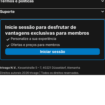
Fort William Railway Station
Celtic Park Stadium
Termos e políticas
Stockbridge
Scott Monument
Suporte
Marchmont
Glencoe Mountain Resort
Victoria Park
Hampden Park
Inicie sessão para desfrutar de
Spirit of Speyside Whisky Festival
Aberdeen Airport
vantagens exclusivas para membros
Glenfiddich Distillery
Fort George
Personalize a sua experiência
River Ness
Portobello
Ofertas e preços para membros
Holyrood Park
Cowgate
Iniciar sessão
The Academy
City Church
Provost Skene's House
Stonehaven Fireball Festival
trivago N.V.
, Kesselstraße 5 – 7, 40221 Düsseldorf, Alemanha
Arts Centre & Theatre Aberdeen
Union Square
Direitos autorais 2026 trivago | Todos os direitos reservados.
St Andrews Cathedral
Aberdeen Harbour
Westburn Park
Sunset Boulevard
Pittodrie Stadium
Codonas
Linx Ice Arena
Beach Leisure Centre
University of Aberdeen - King's College
Aberdeen Sports Village