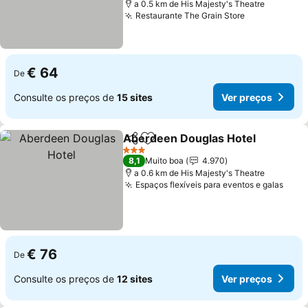
a 0.5 km de His Majesty's Theatre
Restaurante The Grain Store
Ver preços
€ 64
De
Consulte os preços de
15 sites
Ver preços
Aberdeen Douglas Hotel
Partilhar
Adicionar aos favoritos
V
3 Estrelas
8,1
Muito boa
4.970
a 0.6 km de His Majesty's Theatre
Espaços flexíveis para eventos e galas
Ver 
€ 76
De
Consulte os preços de
12 sites
Ver preços