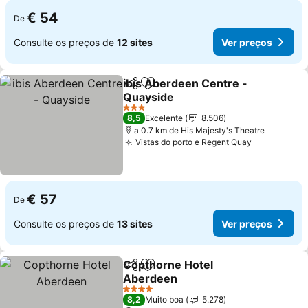
€ 54
De
Consulte os preços de
12 sites
Ver preços
ibis Aberdeen Centre -
Partilhar
Adicionar aos favoritos
Quayside
Ver preços
3 Estrelas
8,5
Excelente
8.506
a 0.7 km de His Majesty's Theatre
Vistas do porto e Regent Quay
Ver preços
€ 57
De
Consulte os preços de
13 sites
Ver preços
Copthorne Hotel
Partilhar
Adicionar aos favoritos
Aberdeen
Ver preços
4 Estrelas
8,2
Muito boa
5.278