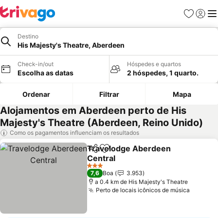
Favoritos
Iniciar
Me
Destino
His Majesty's Theatre, Aberdeen
Check-in/out
Hóspedes e quartos
Escolha as datas
2 hóspedes, 1 quarto.
Ordenar
Filtrar
Mapa
Alojamentos em Aberdeen perto de His
Majesty's Theatre (Aberdeen, Reino Unido)
Como os pagamentos influenciam os resultados
Travelodge Aberdeen
Partilhar
Adicionar aos favoritos
Central
Ver preços
3 Estrelas
7,6
Boa
3.953
a 0.4 km de His Majesty's Theatre
Perto de locais icônicos de música
Ver pre