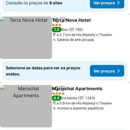
Consulte os preços de
8 sites
Ver preços
Terra Nova Hotel
Partilhar
Adicionar aos favoritos
Ver preç
3 Estrelas
7,5
Boa
795
a 0.7 km de His Majesty's Theatre
Galeria de arte privada
Ver preços
Selecione as datas para ver os preços
Ver preços
exatos.
Marischal Apartments
Partilhar
Adicionar aos favoritos
Ver
4 Estrelas
8,9
Excelente
1.243
a 0.8 km de His Majesty's Theatre
Acesso a esportes aquáticos
Ver preços