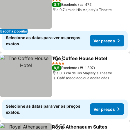
Ver preços
3 Estrelas
8,7
Excelente
472
a 0.7 km de His Majesty's Theatre
Escolha popular
Selecione as datas para ver os preços
Ver preços
exatos.
The Coffee House Hotel
Partilhar
Adicionar aos favoritos
V
4 Estrelas
8,5
Excelente
1.397
a 0.3 km de His Majesty's Theatre
Café associado que aceita cães
Ver preç
Selecione as datas para ver os preços
Ver preços
exatos.
Royal Athenaeum Suites
Partilhar
Adicionar aos favoritos