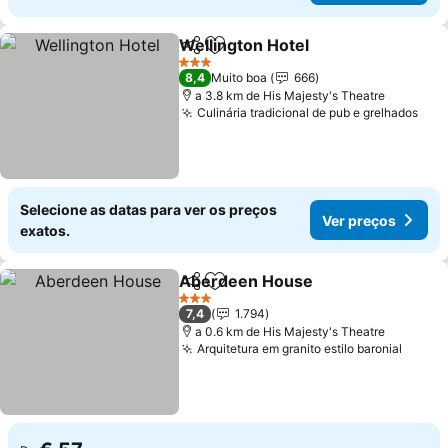
Wellington Hotel
Partilhar
Adicionar aos favoritos
Ver preço
3 Estrelas
8,4
Muito boa
666
a 3.8 km de His Majesty's Theatre
Culinária tradicional de pub e grelhados
Ver
Selecione as datas para ver os preços
Ver preços
exatos.
Aberdeen House
Partilhar
Adicionar aos favoritos
Ver preç
3 Estrelas
7,4
1.794
a 0.6 km de His Majesty's Theatre
Arquitetura em granito estilo baronial
Ver p