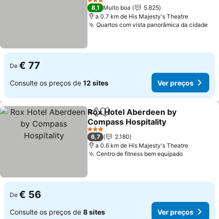
Ver preços
3 Estrelas
8,1
Muito boa
5.825
a 0.7 km de His Majesty's Theatre
Quartos com vista panorâmica da cidade
Ve
€ 77
De
Consulte os preços de
12 sites
Ver preços
Rox Hotel Aberdeen by
Partilhar
Adicionar aos favoritos
Compass Hospitality
Ver preços
3 Estrelas
6,7
2.180
a 0.6 km de His Majesty's Theatre
Centro de fitness bem equipado
Ver preço
€ 56
De
Consulte os preços de
8 sites
Ver preços