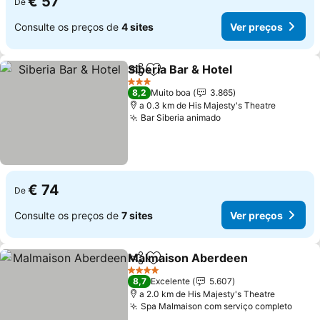
€ 57
De
Consulte os preços de
4 sites
Ver preços
Siberia Bar & Hotel
Partilhar
Adicionar aos favoritos
Ver pre
3 Estrelas
8,2
Muito boa
3.865
a 0.3 km de His Majesty's Theatre
Bar Siberia animado
Ver preços
€ 74
De
Consulte os preços de
7 sites
Ver preços
Malmaison Aberdeen
Partilhar
Adicionar aos favoritos
Ver 
4 Estrelas
8,7
Excelente
5.607
a 2.0 km de His Majesty's Theatre
Spa Malmaison com serviço completo
Ver 