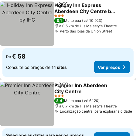
Holiday Inn Express
Partilhar
Adicionar aos favoritos
Aberdeen City Centre by
IHG
Ver preços
3 Estrelas
8,1
Muito boa
10.923
a 0.5 km de His Majesty's Theatre
Perto das lojas da Union Street
Ver preço
€ 58
De
Consulte os preços de
11 sites
Ver preços
Premier Inn Aberdeen
Partilhar
Adicionar aos favoritos
City Centre
Ver preços
3 Estrelas
8,4
Muito boa
6.120
a 0.7 km de His Majesty's Theatre
Localização central para explorar a cidade
V
Selecione as datas para ver os preços