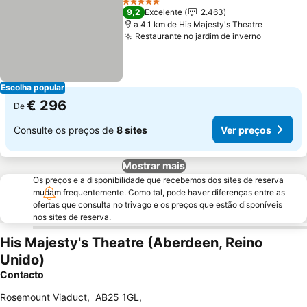
5 Estrelas
9,2
Excelente
2.463
a 4.1 km de His Majesty's Theatre
Restaurante no jardim de inverno
Ver preç
Escolha popular
€ 296
De
Consulte os preços de
8 sites
Ver preços
Mostrar mais
Os preços e a disponibilidade que recebemos dos sites de reserva
mudam frequentemente. Como tal, pode haver diferenças entre as
ofertas que consulta no trivago e os preços que estão disponíveis
nos sites de reserva.
His Majesty's Theatre (Aberdeen, Reino
Unido)
Contacto
Rosemount Viaduct
,
AB25 1GL
,