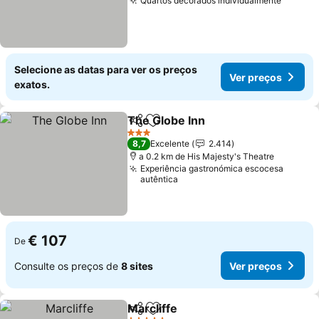
Quartos decorados individualmente
Ver pr
Selecione as datas para ver os preços
Ver preços
exatos.
The Globe Inn
Partilhar
Adicionar aos favoritos
Ver preços
3 Estrelas
8,7
Excelente
2.414
a 0.2 km de His Majesty's Theatre
Experiência gastronómica escocesa
autêntica
€ 107
De
Consulte os preços de
8 sites
Ver preços
Marcliffe
Partilhar
Adicionar aos favoritos
Ver preços