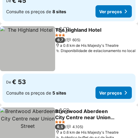
€ 45
De
Consulte os preços de
8 sites
Ver preços
The Highland Hotel
Partilhar
Adicionar aos favoritos
Ver pr
3 Estrelas
6,7
605
a 0.6 km de His Majesty's Theatre
Disponibilidade de estacionamento no local
V
€ 53
De
Consulte os preços de
5 sites
Ver preços
Brentwood Aberdeen
Partilhar
Adicionar aos favoritos
City Centre near Union
Street
Ver preços
3 Estrelas
6,5
4.105
a 0.6 km de His Majesty's Theatre
Autêntico buffet do sul da Índia