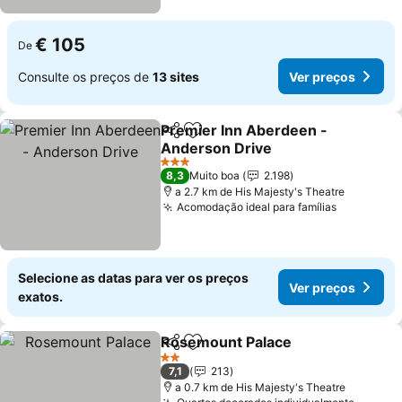
€ 105
De
Consulte os preços de
13 sites
Ver preços
Premier Inn Aberdeen -
Partilhar
Adicionar aos favoritos
Anderson Drive
Ver preços
3 Estrelas
8,3
Muito boa
2.198
a 2.7 km de His Majesty's Theatre
Acomodação ideal para famílias
Ver preço
Selecione as datas para ver os preços
Ver preços
exatos.
Rosemount Palace
Partilhar
Adicionar aos favoritos
Ver pre
2 Estrelas
7,1
213
a 0.7 km de His Majesty's Theatre