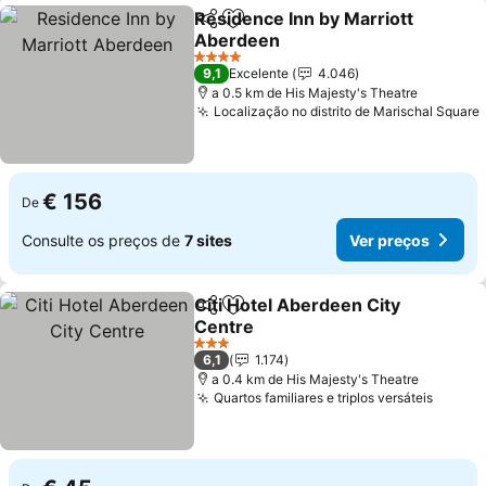
Residence Inn by Marriott
Partilhar
Adicionar aos favoritos
Aberdeen
Ver preços
4 Estrelas
9,1
Excelente
4.046
a 0.5 km de His Majesty's Theatre
Localização no distrito de Marischal Square
€ 156
De
Consulte os preços de
7 sites
Ver preços
Citi Hotel Aberdeen City
Partilhar
Adicionar aos favoritos
Centre
Ver preços
3 Estrelas
6,1
1.174
a 0.4 km de His Majesty's Theatre
Quartos familiares e triplos versáteis
Ver pr