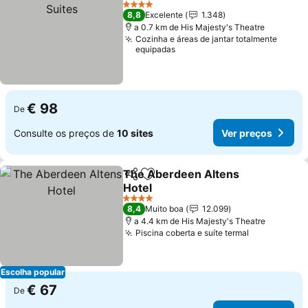
V
4 Estrelas
8,8
Excelente
1.348
a 0.7 km de His Majesty's Theatre
Cozinha e áreas de jantar totalmente
equipadas
€ 98
De
Consulte os preços de
10 sites
Ver preços
The Aberdeen Altens
Partilhar
Adicionar aos favoritos
Hotel
Ver preços
4 Estrelas
8,4
Muito boa
12.099
a 4.4 km de His Majesty's Theatre
Piscina coberta e suíte termal
Ver preços
Escolha popular
€ 67
De