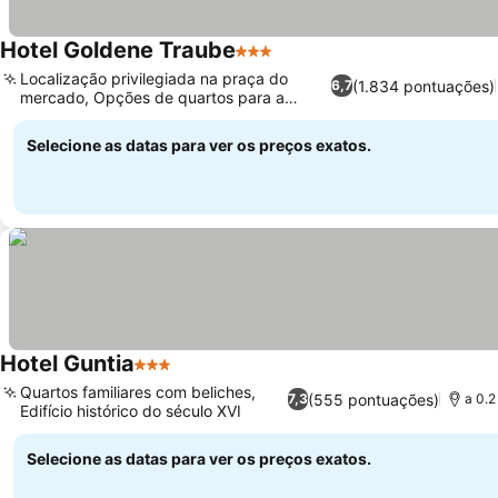
Hotel Goldene Traube
3 Estrelas
Localização privilegiada na praça do
(1.834 pontuações)
6,7
mercado, Opções de quartos para a
família
Selecione as datas para ver os preços exatos.
Hotel Guntia
3 Estrelas
Quartos familiares com beliches,
(555 pontuações)
7,3
a 0.2
Edifício histórico do século XVI
Selecione as datas para ver os preços exatos.