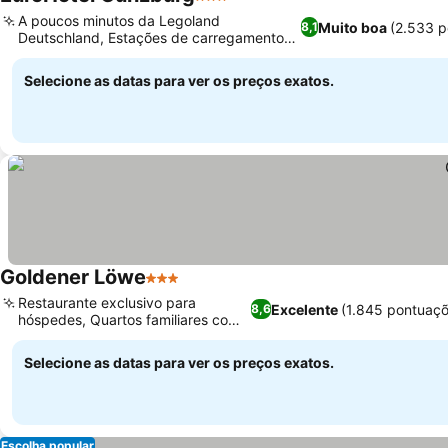
3 Estrelas
A poucos minutos da Legoland
Muito boa
(2.533 p
8,1
Deutschland, Estações de carregamento
para veículos elétricos
Selecione as datas para ver os preços exatos.
Goldener Löwe
3 Estrelas
Restaurante exclusivo para
Excelente
(1.845 pontuaçõ
8,6
hóspedes, Quartos familiares com
beliches
Selecione as datas para ver os preços exatos.
Escolha popular