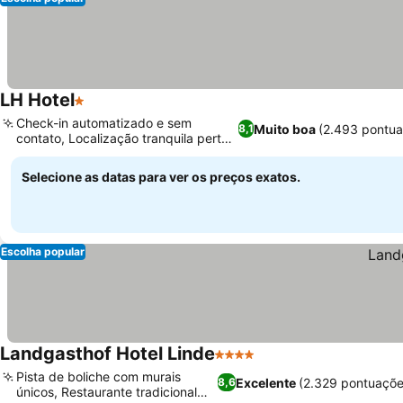
LH Hotel
1 Estrelas
Check-in automatizado e sem
Muito boa
(2.493 pontua
8,1
contato, Localização tranquila perto
do campo
Selecione as datas para ver os preços exatos.
Escolha popular
Landgasthof Hotel Linde
4 Estrelas
Pista de boliche com murais
Excelente
(2.329 pontuaçõe
8,6
únicos, Restaurante tradicional