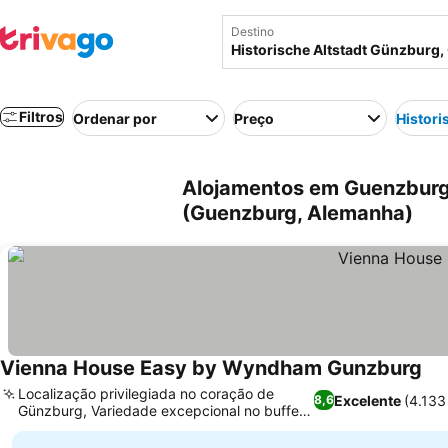
Destino
Filtros
Ordenar por
Preço
Histori
Alojamentos em Guenzburg 
(Guenzburg, Alemanha)
Vienna House Easy by Wyndham Gunzburg
Localização privilegiada no coração de
Excelente
(4.133
8,6
Günzburg, Variedade excepcional no buffet
de café da manhã