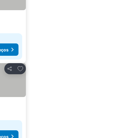
eços
Adicionar aos favoritos
Partilhar
eços