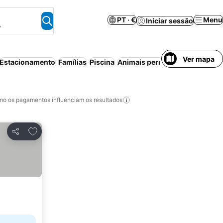
PT · €
Menu
Iniciar sessão
.
Ver mapa
Estacionamento
Famílias
Piscina
Animais permitidos
Ar condic
o os pagamentos influenciam os resultados
Adicionar aos favoritos
Partilhar