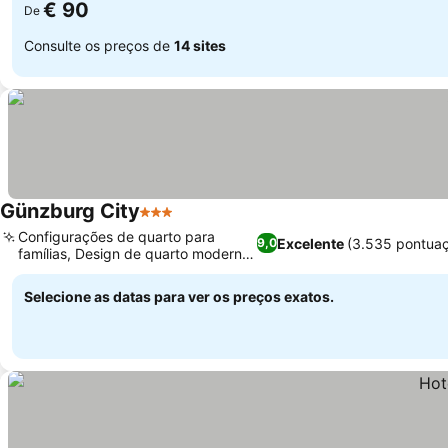
€ 90
De
Consulte os preços de
14 sites
Günzburg City
3 Estrelas
Configurações de quarto para
Excelente
(3.535 pontua
9,0
famílias, Design de quarto moderno
e limpo
Selecione as datas para ver os preços exatos.