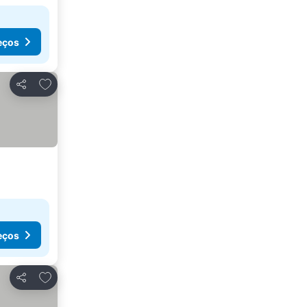
eços
Adicionar aos favoritos
Partilhar
eços
Adicionar aos favoritos
Partilhar