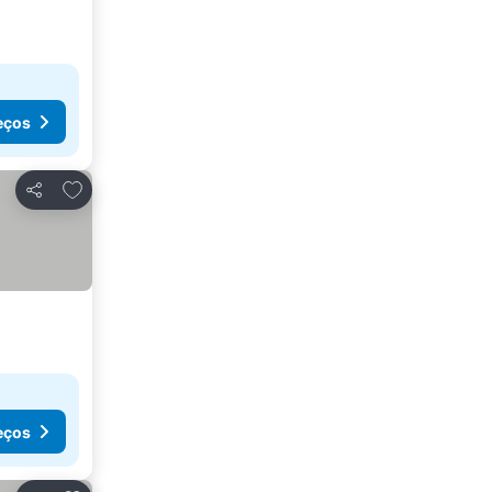
eços
Adicionar aos favoritos
Partilhar
eços