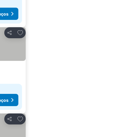
eços
Adicionar aos favoritos
Partilhar
eços
Adicionar aos favoritos
Partilhar