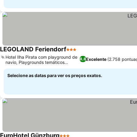
LEGOLAND Feriendorf
3 Estrelas
Hotel Ilha Pirata com playground de
Excelente
(2.758 pontua
8,8
navio, Playgrounds temáticos
extensos
Selecione as datas para ver os preços exatos.
EuroHotel Günzburg