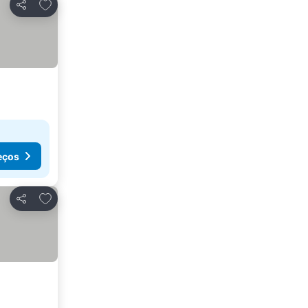
Adicionar aos favoritos
Partilhar
eços
Adicionar aos favoritos
Partilhar