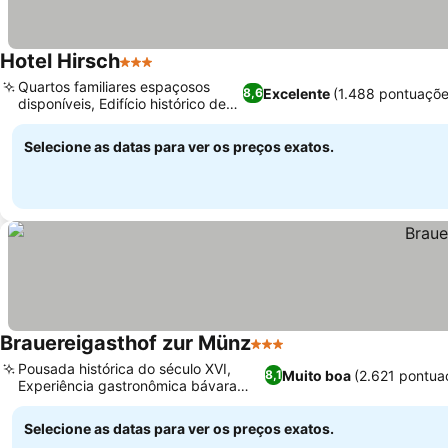
Hotel Hirsch
3 Estrelas
Quartos familiares espaçosos
Excelente
(1.488 pontuaçõe
8,6
disponíveis, Edifício histórico de
1675
Selecione as datas para ver os preços exatos.
Brauereigasthof zur Münz
3 Estrelas
Pousada histórica do século XVI,
Muito boa
(2.621 pontua
8,1
Experiência gastronômica bávara
autêntica
Selecione as datas para ver os preços exatos.