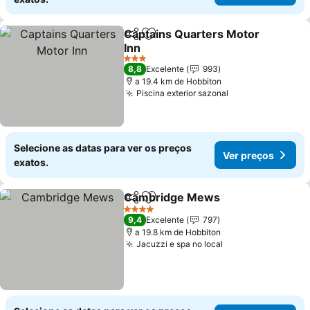
Captains Quarters Motor
Partilhar
Adicionar aos favoritos
Inn
Ver preços
3 Estrelas
8,8
Excelente
993
a 19.4 km de Hobbiton
Piscina exterior sazonal
Ver preços
Selecione as datas para ver os preços
Ver preços
exatos.
Cambridge Mews
Partilhar
Adicionar aos favoritos
Ver preç
4 Estrelas
9,4
Excelente
797
a 19.8 km de Hobbiton
Jacuzzi e spa no local
Ver preços