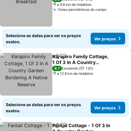
a 9.6 km de Hobbiton
Vistas panorâmicas do campo
Ver preços
Selecione as datas para ver os preços
Ver preços
exatos.
Karapiro Family Cottage,
Partilhar
Adicionar aos favoritos
1 Of 3 In A Country
Garden Bordering A
Ver preços
9,7
Excelente
130
Native Reserve
a 12.9 km de Hobbiton
Selecione as datas para ver os preços
Ver preços
exatos.
Fantail Cottage - 1 Of 3 In
Partilhar
Adicionar aos favoritos