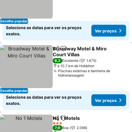
Escolha popular
Selecione as datas para ver os preços
Ver preços
exatos.
Broadway Motel & Miro
Partilhar
Adicionar aos favoritos
Court Villas
Ver preços
9,2
Excelente
1.475
a 10.7 km de Hobbiton
Piscinas externas e banheira de
hidromassagem
Escolha popular
Selecione as datas para ver os preços
Ver preços
exatos.
No 1 Motels
Partilhar
Adicionar aos favoritos
Ver preços
3 Estrelas
7,9
Boa
2.066