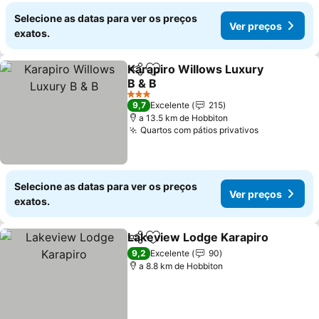
Selecione as datas para ver os preços
Ver preços
exatos.
Karapiro Willows Luxury
Partilhar
Adicionar aos favoritos
B & B
Ver preços
3 Estrelas
9,7
Excelente
215
a 13.5 km de Hobbiton
Quartos com pátios privativos
Ver preços
Selecione as datas para ver os preços
Ver preços
exatos.
Lakeview Lodge Karapiro
Partilhar
Adicionar aos favoritos
9,2
Excelente
90
a 8.8 km de Hobbiton