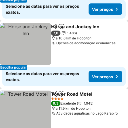
Selecione as datas para ver os preços
Ver preços
exatos.
Horse and Jockey Inn
Partilhar
Adicionar aos favoritos
Ver 
7,0
1.486
a 10.6 km de Hobbiton
Opções de acomodação econômicas
Ver p
Escolha popular
Selecione as datas para ver os preços
Ver preços
exatos.
Tower Road Motel
Partilhar
Adicionar aos favoritos
Ver pre
4 Estrelas
9,3
Excelente
1.945
a 11.9 km de Hobbiton
Atividades aquáticas no Lago Karapiro
Ver 