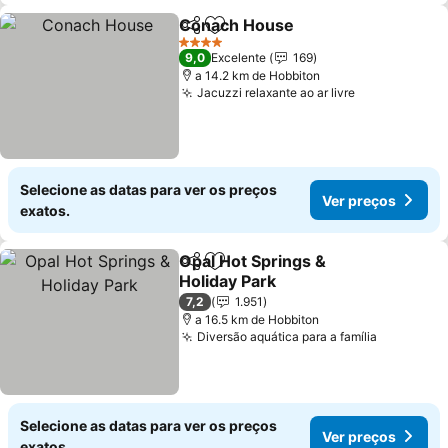
Conach House
Partilhar
Adicionar aos favoritos
Ver preços
4 Estrelas
9,0
Excelente
169
a 14.2 km de Hobbiton
Jacuzzi relaxante ao ar livre
Ver preços
Selecione as datas para ver os preços
Ver preços
exatos.
Opal Hot Springs &
Partilhar
Adicionar aos favoritos
Holiday Park
Ver preços
7,2
1.951
a 16.5 km de Hobbiton
Diversão aquática para a família
Ver preç
Selecione as datas para ver os preços
Ver preços
exatos.