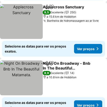
Applecross Sanctuary
Partilhar
Adicionar aos favoritos
Ver 
9,5
Excelente
250
a 15.6 km de Hobbiton
Banheira de hidromassagem ao ar livre
Ver 
Selecione as datas para ver os preços
Ver preços
exatos.
Night On Broadway - Bnb
Partilhar
Adicionar aos favoritos
In The Beautiful
Matamata.
Ver preços
8,9
Excelente
14
a 10.8 km de Hobbiton
Selecione as datas para ver os preços
Ver preços