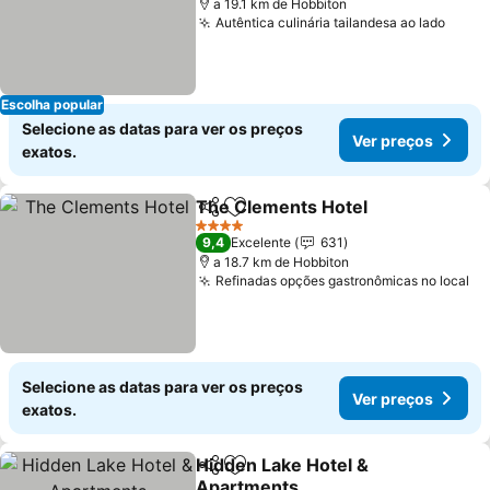
a 19.1 km de Hobbiton
Autêntica culinária tailandesa ao lado
Ver p
Escolha popular
Selecione as datas para ver os preços
Ver preços
exatos.
The Clements Hotel
Partilhar
Adicionar aos favoritos
Ver p
4 Estrelas
9,4
Excelente
631
a 18.7 km de Hobbiton
Refinadas opções gastronômicas no local
Ve
Selecione as datas para ver os preços
Ver preços
exatos.
Hidden Lake Hotel &
Partilhar
Adicionar aos favoritos
Apartments