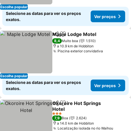
Escolha popular
Selecione as datas para ver os preços
Ver preços
exatos.
Maple Lodge Motel
Partilhar
Adicionar aos favoritos
Ver pr
8,4
Muito boa
1.510
a 10.9 km de Hobbiton
Piscina exterior convidativa
Ver preços
Escolha popular
Selecione as datas para ver os preços
Ver preços
exatos.
Okoroire Hot Springs
Partilhar
Adicionar aos favoritos
Hotel
Ver preços
3 Estrelas
7,9
Boa
2.624
a 14.0 km de Hobbiton
Localização isolada no rio Waihou
Ver pre