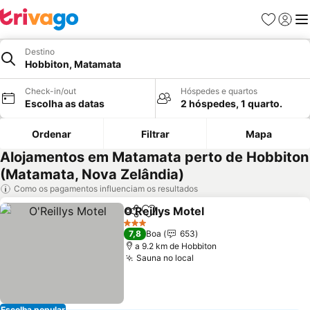
Favoritos
Iniciar
Me
Destino
Hobbiton, Matamata
Check-in/out
Hóspedes e quartos
Escolha as datas
2 hóspedes, 1 quarto.
Ordenar
Filtrar
Mapa
Alojamentos em Matamata perto de Hobbiton
(Matamata, Nova Zelândia)
Como os pagamentos influenciam os resultados
O'Reillys Motel
Partilhar
Adicionar aos favoritos
Ver preços
3 Estrelas
7,8
Boa
653
a 9.2 km de Hobbiton
Sauna no local
Ver preços
Escolha popular