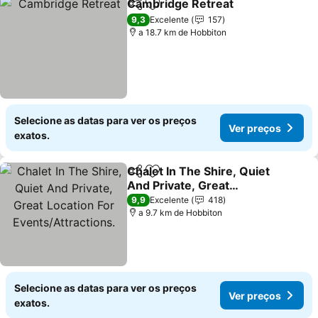
Cambridge Retreat
Partilhar
Adicionar aos favoritos
Ver pr
9,3
Excelente
157
a 18.7 km de Hobbiton
Selecione as datas para ver os preços
Ver preços
exatos.
Chalet In The Shire, Quiet
Partilhar
Adicionar aos favoritos
And Private, Great
Location For
Ver preços
9,9
Excelente
418
Events/Attractions.
a 9.7 km de Hobbiton
Selecione as datas para ver os preços
Ver preços
exatos.