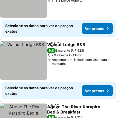
a 18.3 km de Hobbiton
Selecione as datas para ver os preços
Ver preços
exatos.
Walnut Lodge B&B
Partilhar
Adicionar aos favoritos
Ver pre
9,8
Excelente
428
a 9.2 km de Hobbiton
Ambiente rural isolado com vista para a
montanha
Selecione as datas para ver os preços
Ver preços
exatos.
Above The River Karapiro
Partilhar
Adicionar aos favoritos
Bed & Breakfast
Ver preços
9,8
Excelente
216