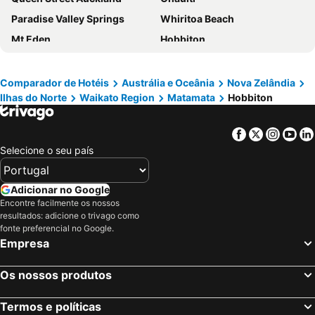
Paradise Valley Springs
Whiritoa Beach
Mt Eden
Hobbiton
Mount Maunganui
Albert Park
Auckland Zoo
Hobbiton Movie Set Lord of the Rings
Comparador de Hotéis
Austrália e Oceânia
Nova Zelândia
Ilhas do Norte
Waikato Region
Matamata
Hobbiton
Mystery Creek Events Centre
Camper Care NZ Motorhome and Caravan Show Hamilton
The Great NZ Food Show
Hamilton International Airport
Facebook
Twitter
Insta
Yo
Kihikihi International Horse Trial
Hamilton Gardens
Selecione o seu país
Aongatete Festival Under the Figs
Waikato Museum
Claudelands Arena
Hamilton CBD
Adicionar no Google
Waikato Stadium
Pyes Pa
Encontre facilmente os nossos
resultados: adicione o trivago como
Te Rapa
Omokora Beach
fonte preferencial no Google.
Empresa
Hamilton Zoo
Memorial Park
Otumoetai
Lilliput Farm Fun & Animal Park
Os nossos produtos
Mt Smart Stadium
Government Gardens
Devonport
Taupo Events Centre
Termos e políticas