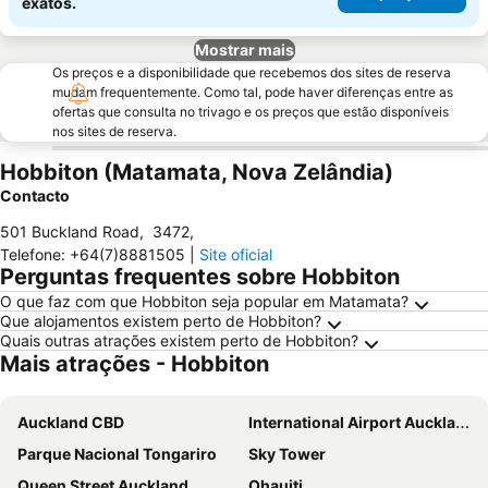
exatos.
Mostrar mais
Os preços e a disponibilidade que recebemos dos sites de reserva
mudam frequentemente. Como tal, pode haver diferenças entre as
ofertas que consulta no trivago e os preços que estão disponíveis
nos sites de reserva.
Hobbiton (Matamata, Nova Zelândia)
Contacto
501 Buckland Road
,
3472
,
Telefone
:
+64(7)8881505
|
Site oficial
Perguntas frequentes sobre Hobbiton
O que faz com que Hobbiton seja popular em Matamata?
Que alojamentos existem perto de Hobbiton?
Quais outras atrações existem perto de Hobbiton?
Mais atrações - Hobbiton
Auckland CBD
International Airport Auckland
Parque Nacional Tongariro
Sky Tower
Queen Street Auckland
Ohauiti