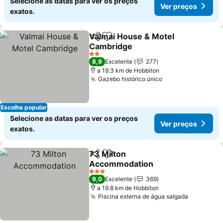
Selecione as datas para ver os preços
Ver preços
exatos.
Valmai House & Motel
Partilhar
Adicionar aos favoritos
Cambridge
Ver preços
2 Estrelas
8,9
Excelente
277
a 19.3 km de Hobbiton
Gazebo histórico único
Ver preços
Escolha popular
Selecione as datas para ver os preços
Ver preços
exatos.
73 Milton
Partilhar
Adicionar aos favoritos
Accommodation
Ver preços
3 Estrelas
9,0
Excelente
369
a 19.8 km de Hobbiton
Piscina externa de água salgada
Ver preç