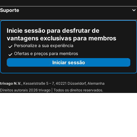
Coastal Challenge - Tawharanui Peninsula
Saint Heliers
Suporte
Britomart
Westfield Manukau City Shopping Centre
Motat Museum of Transpor and Technology
Mount Maunganui - Mauao
Inicie sessão para desfrutar de
Te Atatu
Golflands
vantagens exclusivas para membros
Whakarewarewa Thermal Village
Personalize a sua experiência
Ofertas e preços para membros
Iniciar sessão
trivago N.V.
, Kesselstraße 5 – 7, 40221 Düsseldorf, Alemanha
Direitos autorais 2026 trivago | Todos os direitos reservados.