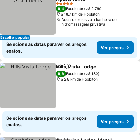
Ver preços
5 Estrelas
9,4
Excelente
2.760
a 18.7 km de Hobbiton
Acesso exclusivo a banheira de
hidromassagem privativa
Escolha popular
Selecione as datas para ver os preços
Ver preços
exatos.
Hills Vista Lodge
Partilhar
Adicionar aos favoritos
Ver preço
9,6
Excelente
180
a 2.8 km de Hobbiton
Selecione as datas para ver os preços
Ver preços
exatos.