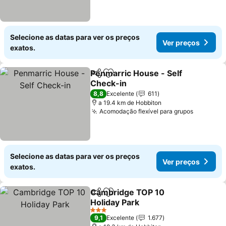
Selecione as datas para ver os preços
Ver preços
exatos.
Penmarric House - Self
Partilhar
Adicionar aos favoritos
Check-in
Ver preços
8,8
Excelente
611
a 19.4 km de Hobbiton
Acomodação flexível para grupos
Ver preç
Selecione as datas para ver os preços
Ver preços
exatos.
Cambridge TOP 10
Partilhar
Adicionar aos favoritos
Holiday Park
Ver preços
3 Estrelas
9,1
Excelente
1.677