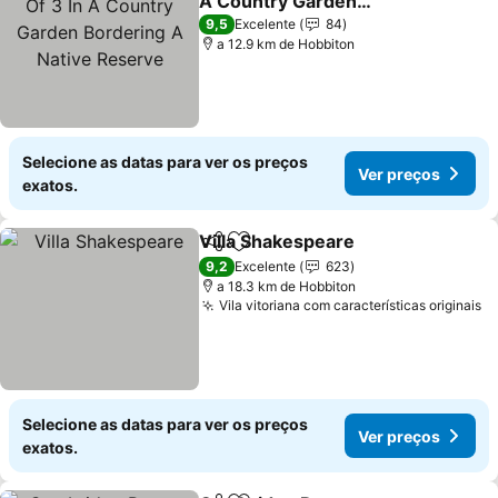
A Country Garden
Bordering A Native
Ver preços
9,5
Excelente
84
Reserve
a 12.9 km de Hobbiton
Selecione as datas para ver os preços
Ver preços
exatos.
Villa Shakespeare
Partilhar
Adicionar aos favoritos
Ver preç
9,2
Excelente
623
a 18.3 km de Hobbiton
Vila vitoriana com características originais
V
Selecione as datas para ver os preços
Ver preços
exatos.