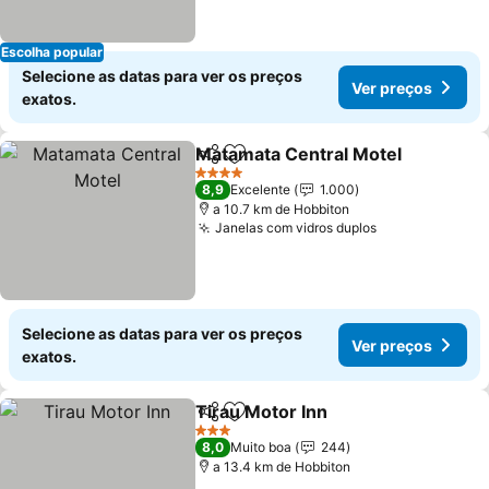
Escolha popular
Selecione as datas para ver os preços
Ver preços
exatos.
Matamata Central Motel
Partilhar
Adicionar aos favoritos
Ve
4 Estrelas
8,9
Excelente
1.000
a 10.7 km de Hobbiton
Janelas com vidros duplos
Ver preços
Selecione as datas para ver os preços
Ver preços
exatos.
Tirau Motor Inn
Partilhar
Adicionar aos favoritos
Ver preços
3 Estrelas
8,0
Muito boa
244
a 13.4 km de Hobbiton