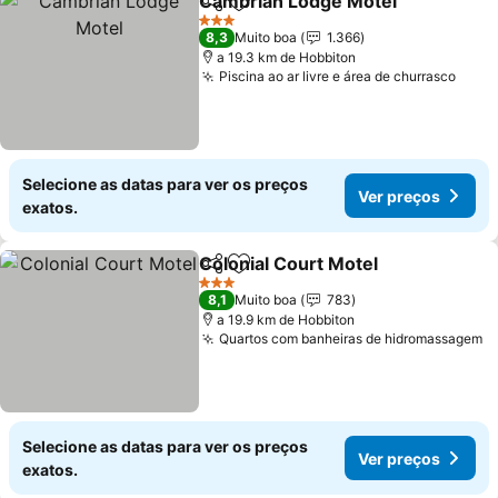
Cambrian Lodge Motel
Partilhar
Adicionar aos favoritos
Ver
3 Estrelas
8,3
Muito boa
1.366
a 19.3 km de Hobbiton
Piscina ao ar livre e área de churrasco
Ver 
Selecione as datas para ver os preços
Ver preços
exatos.
Colonial Court Motel
Partilhar
Adicionar aos favoritos
Ver p
3 Estrelas
8,1
Muito boa
783
a 19.9 km de Hobbiton
Quartos com banheiras de hidromassagem
V
Selecione as datas para ver os preços
Ver preços
exatos.