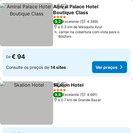
Amiral Palace Hotel
Partilhar
Adicionar aos favoritos
Boutique Class
4 Estrelas
9,2
Excelente
4.369
a 0.3 km de Mesquita Azul
Jantar na cobertura com vista para o
Bósforo
€ 94
De
Consulte os preços de
14 sites
Ver preços
Skalion Hotel
Partilhar
Adicionar aos favoritos
4 Estrelas
8,8
Excelente
4.691
a 0.7 km de Grande Bazar