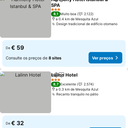
Partilhar
Adicionar aos favoritos
SPA
3 Estrelas
8,1
Muito boa
2.122
a 0.4 km de Mesquita Azul
Design tradicional de edifício otomano
€ 59
De
Consulte os preços de
8 sites
Ver preços
Lalinn Hotel
Partilhar
Adicionar aos favoritos
3 Estrelas
8,7
Excelente
2.574
a 0.3 km de Mesquita Azul
Recanto tranquilo no pátio
€ 32
De