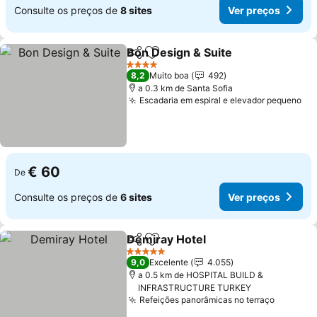
Consulte os preços de
8 sites
Ver preços
Bon Design & Suite
Partilhar
Adicionar aos favoritos
4 Estrelas
8,2
Muito boa
492
a 0.3 km de Santa Sofia
Escadaria em espiral e elevador pequeno
€ 60
De
Consulte os preços de
6 sites
Ver preços
Demiray Hotel
Partilhar
Adicionar aos favoritos
5 Estrelas
9,0
Excelente
4.055
a 0.5 km de HOSPITAL BUILD &
INFRASTRUCTURE TURKEY
Refeições panorâmicas no terraço