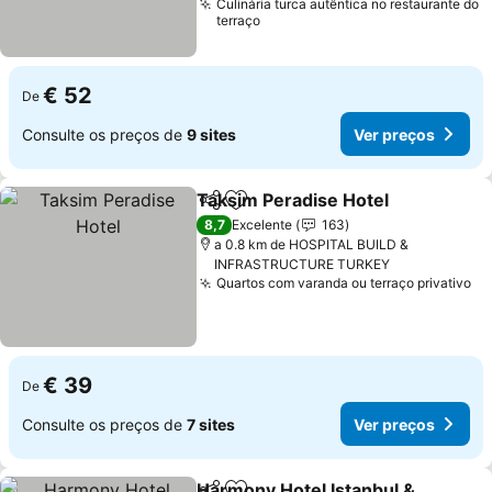
Culinária turca autêntica no restaurante do
terraço
€ 52
De
Consulte os preços de
9 sites
Ver preços
Taksim Peradise Hotel
Partilhar
Adicionar aos favoritos
8,7
Excelente
163
a 0.8 km de HOSPITAL BUILD &
INFRASTRUCTURE TURKEY
Quartos com varanda ou terraço privativo
€ 39
De
Consulte os preços de
7 sites
Ver preços
Harmony Hotel Istanbul &