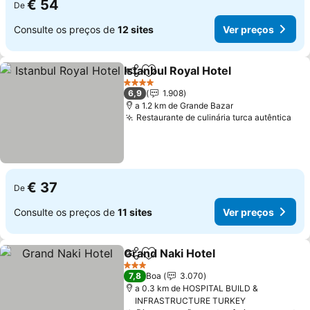
€ 54
De
Consulte os preços de
12 sites
Ver preços
Istanbul Royal Hotel
Partilhar
Adicionar aos favoritos
4 Estrelas
6,9
1.908
a 1.2 km de Grande Bazar
Restaurante de culinária turca autêntica
€ 37
De
Consulte os preços de
11 sites
Ver preços
Grand Naki Hotel
Partilhar
Adicionar aos favoritos
3 Estrelas
7,8
Boa
3.070
a 0.3 km de HOSPITAL BUILD &
INFRASTRUCTURE TURKEY