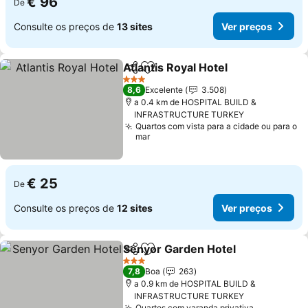
€ 96
De
Consulte os preços de
13 sites
Ver preços
Atlantis Royal Hotel
Partilhar
Adicionar aos favoritos
3 Estrelas
8,6
Excelente
3.508
a 0.4 km de HOSPITAL BUILD &
INFRASTRUCTURE TURKEY
Quartos com vista para a cidade ou para o
mar
€ 25
De
Consulte os preços de
12 sites
Ver preços
Senyor Garden Hotel
Partilhar
Adicionar aos favoritos
3 Estrelas
7,8
Boa
263
a 0.9 km de HOSPITAL BUILD &
INFRASTRUCTURE TURKEY
Quartos com varanda privativa