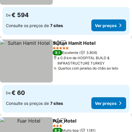
€ 594
De
Consulte os preços de
7 sites
Ver preços
Sultan Hamit Hotel
Partilhar
Adicionar aos favoritos
5 Estrelas
9,1
Excelente
3.806
a 0.9 km de HOSPITAL BUILD &
INFRASTRUCTURE TURKEY
Quartos com janelas do chão ao teto
€ 60
De
Consulte os preços de
7 sites
Ver preços
Fuar Hotel
Partilhar
Adicionar aos favoritos
3 Estrelas
8,2
Muito boa
1.181