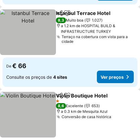
Istanbul Terrace Hotel
Partilhar
Adicionar aos favoritos
8,3
Muito boa
1.027
a 1.2 km de HOSPITAL BUILD &
INFRASTRUCTURE TURKEY
Terraço na cobertura com vista para a
cidade
€ 66
De
Consulte os preços de
4 sites
Ver preços
Violin Boutique Hotel
Partilhar
Adicionar aos favoritos
1 Estrelas
8,6
Excelente
653
a 0.3 km de Mesquita Azul
Conversão de casa histórica