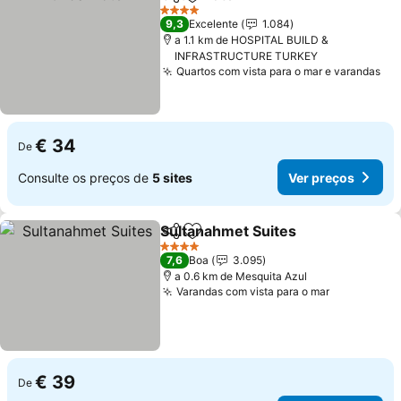
Partilhar
Adicionar aos favoritos
4 Estrelas
9,3
Excelente
1.084
a 1.1 km de HOSPITAL BUILD &
INFRASTRUCTURE TURKEY
Quartos com vista para o mar e varandas
€ 34
De
Consulte os preços de
5 sites
Ver preços
Sultanahmet Suites
Partilhar
Adicionar aos favoritos
4 Estrelas
7,6
Boa
3.095
a 0.6 km de Mesquita Azul
Varandas com vista para o mar
€ 39
De