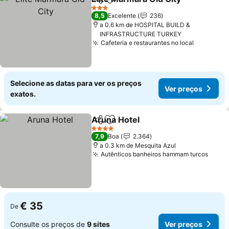
Partilhar
Adicionar aos favoritos
3 Estrelas
8,5
Excelente
236
a 0.6 km de HOSPITAL BUILD &
INFRASTRUCTURE TURKEY
Cafeteria e restaurantes no local
Selecione as datas para ver os preços
Ver preços
exatos.
Aruna Hotel
Partilhar
Adicionar aos favoritos
4 Estrelas
7,9
Boa
2.364
a 0.3 km de Mesquita Azul
Autênticos banheiros hammam turcos
€ 35
De
Consulte os preços de
9 sites
Ver preços