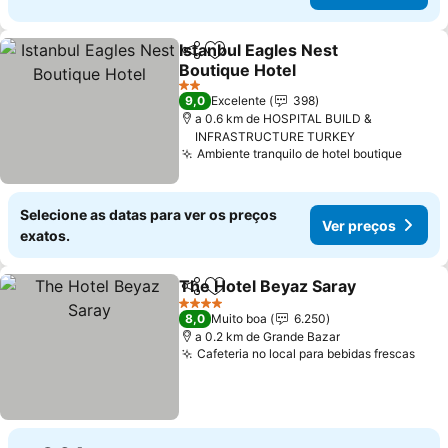
Istanbul Eagles Nest
Partilhar
Adicionar aos favoritos
Boutique Hotel
2 Estrelas
9,0
Excelente
398
a 0.6 km de HOSPITAL BUILD &
INFRASTRUCTURE TURKEY
Ambiente tranquilo de hotel boutique
Selecione as datas para ver os preços
Ver preços
exatos.
The Hotel Beyaz Saray
Partilhar
Adicionar aos favoritos
4 Estrelas
8,0
Muito boa
6.250
a 0.2 km de Grande Bazar
Cafeteria no local para bebidas frescas