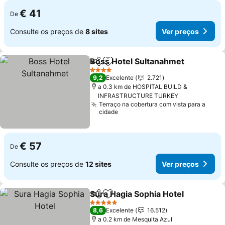
€ 41
De
Consulte os preços de
8 sites
Ver preços
Boss Hotel Sultanahmet
Partilhar
Adicionar aos favoritos
4 Estrelas
9,2
Excelente
2.721
a 0.3 km de HOSPITAL BUILD &
INFRASTRUCTURE TURKEY
Terraço na cobertura com vista para a
cidade
€ 57
De
Consulte os preços de
12 sites
Ver preços
Sura Hagia Sophia Hotel
Partilhar
Adicionar aos favoritos
5 Estrelas
8,6
Excelente
16.512
a 0.2 km de Mesquita Azul