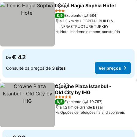
Lenus Hagia Sophia Hotel
Partilhar
Adicionar aos favoritos
3 Estrelas
8,9
Excelente
584
a 1.3 km de HOSPITAL BUILD &
INFRASTRUCTURE TURKEY
Hotel moderno e recém-construído
€ 42
De
Consulte os preços de
3 sites
Ver preços
Crowne Plaza Istanbul -
Partilhar
Adicionar aos favoritos
Old City by IHG
5 Estrelas
8,5
Excelente
10.757
a 1.2 km de Grande Bazar
Opções de refeições halal disponíveis