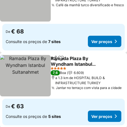
INFRASTRUCTURE TURKEY
Café da manhã turco diversificado e fresco
€ 68
De
Consulte os preços de
7 sites
Ver preços
Ramada Plaza By
Partilhar
Adicionar aos favoritos
Wyndham Istanbul
Sultanahmet
5 Estrelas
7,6
Boa
6.609
a 1.3 km de HOSPITAL BUILD &
INFRASTRUCTURE TURKEY
Jantar no terraço com vista para a cidade
€ 63
De
Consulte os preços de
5 sites
Ver preços