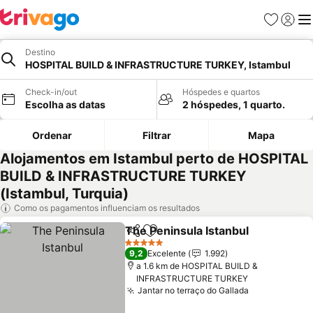
Favoritos
Iniciar
Me
Destino
HOSPITAL BUILD & INFRASTRUCTURE TURKEY, Istambul
Check-in/out
Hóspedes e quartos
Escolha as datas
2 hóspedes, 1 quarto.
Ordenar
Filtrar
Mapa
Alojamentos em Istambul perto de HOSPITAL
BUILD & INFRASTRUCTURE TURKEY
(Istambul, Turquia)
Como os pagamentos influenciam os resultados
The Peninsula Istanbul
Partilhar
Adicionar aos favoritos
5 Estrelas
9,2
Excelente
1.992
a 1.6 km de HOSPITAL BUILD &
INFRASTRUCTURE TURKEY
Jantar no terraço do Gallada