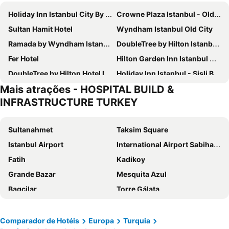
Holiday Inn Istanbul City By Ihg
Crowne Plaza Istanbul - Old City by IHG
Sultan Hamit Hotel
Wyndham Istanbul Old City
Ramada by Wyndham Istanbul Pera
DoubleTree by Hilton Istanbul Topkapi
Fer Hotel
Hilton Garden Inn Istanbul Ataturk Airport
DoubleTree by Hilton Hotel Istanbul - Piyalepasa
Holiday Inn Istanbul - Sisli By Ihg
Mais atrações - HOSPITAL BUILD &
Skalion Hotel
InterContinental Istanbul
INFRASTRUCTURE TURKEY
Zeyn Otel Istanbul
Sura Hagia Sophia Hotel
Boss Hotel Sultanahmet
Romance Istanbul Hotel
Sultanahmet
Taksim Square
Elite World Grand Istanbul Basın Ekpsres Hotel
Swissotel The Bosphorus Istanbul
Istanbul Airport
International Airport Sabiha Gokcen
Ciragan Palace Kempinski Istanbul
Amiral Palace Hotel Boutique Class
Fatih
Kadikoy
Régie Ottoman Istanbul - Special Category
Daru Sultan Hotels Galata
Grande Bazar
Mesquita Azul
Pera Tulip Hotel
Sura Design Hotel & Suites
Bagcilar
Torre Gálata
Ag Şişli Hotel
Antea Palace Hotel & Spa
Besiktas
Santa Sofia
Legacy Ottoman Hotel
Mula Hotel
Karakoy Limani
Galata
Comparador de Hotéis
Europa
Turquia
The Elysium Taksim
Ottoman's Life Hotel Deluxe