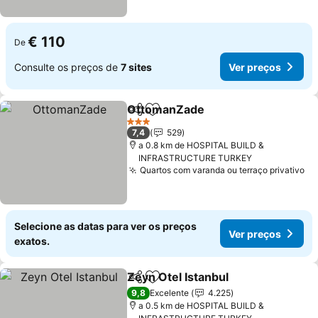
€ 110
De
Consulte os preços de
7 sites
Ver preços
OttomanZade
Partilhar
Adicionar aos favoritos
3 Estrelas
7,4
529
a 0.8 km de HOSPITAL BUILD &
INFRASTRUCTURE TURKEY
Quartos com varanda ou terraço privativo
Selecione as datas para ver os preços
Ver preços
exatos.
Zeyn Otel Istanbul
Partilhar
Adicionar aos favoritos
9,8
Excelente
4.225
a 0.5 km de HOSPITAL BUILD &