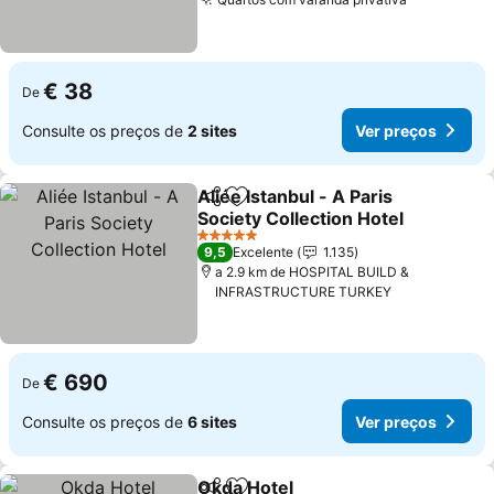
€ 38
De
Consulte os preços de
2 sites
Ver preços
Aliée Istanbul - A Paris
Partilhar
Adicionar aos favoritos
Society Collection Hotel
5 Estrelas
9,5
Excelente
1.135
a 2.9 km de HOSPITAL BUILD &
INFRASTRUCTURE TURKEY
€ 690
De
Consulte os preços de
6 sites
Ver preços
Okda Hotel