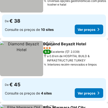
Diversas opções gastronômicas com pratos
kosher e halal
€ 38
De
Consulte os preços de
10 sites
Ver preços
Diamond Beyazit Hotel
Partilhar
Adicionar aos favoritos
3 Estrelas
9,5
Excelente
2.039
a 0.8 km de HOSPITAL BUILD &
INFRASTRUCTURE TURKEY
Interiores recém-renovados e limpos
€ 45
De
Consulte os preços de
4 sites
Ver preços
Elite Marmara Old City