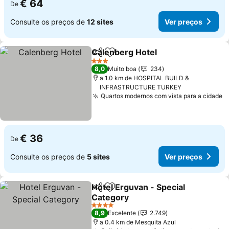
€ 64
De
Consulte os preços de
12 sites
Ver preços
Calenberg Hotel
Partilhar
Adicionar aos favoritos
3 Estrelas
8,0
Muito boa
234
a 1.0 km de HOSPITAL BUILD &
INFRASTRUCTURE TURKEY
Quartos modernos com vista para a cidade
€ 36
De
Consulte os preços de
5 sites
Ver preços
Hotel Erguvan - Special
Partilhar
Adicionar aos favoritos
Category
4 Estrelas
8,9
Excelente
2.749
a 0.4 km de Mesquita Azul