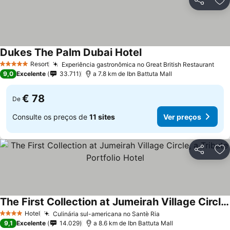
Partilhar
Ad
Dukes The Palm Dubai Hotel
Resort
Experiência gastronômica no Great British Restaurant
5 Estrelas
9,0
Excelente
33.711
a 7.8 km de Ibn Battuta Mall
€ 78
De
Consulte os preços de
11 sites
Ver preços
Partilhar
Ad
The First Collection at Jumeirah Village Circle, a Tribute Portfolio Hotel
Hotel
Culinária sul-americana no Santè Ria
4 Estrelas
9,1
Excelente
14.029
a 8.6 km de Ibn Battuta Mall