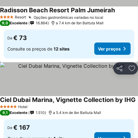
Radisson Beach Resort Palm Jumeirah
Resort
Opções gastronômicas variadas no local
4 Estrelas
9,0
Excelente
16.864
a 7.4 km de Ibn Battuta Mall
€ 73
De
Consulte os preços de
12 sites
Ver preços
Partilhar
Ad
Ciel Dubai Marina, Vignette Collection by IHG
Hotel
5 Estrelas
9,1
Excelente
1.510
a 5.4 km de Ibn Battuta Mall
€ 167
De