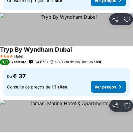
Consulte os preços de
1 site
Ver preços
Partilhar
Ad
Tryp By Wyndham Dubai
Hotel
4 Estrelas
9,0
Excelente
34.673
a 8.0 km de Ibn Battuta Mall
€ 37
De
Consulte os preços de
13 sites
Ver preços
Partilhar
Ad