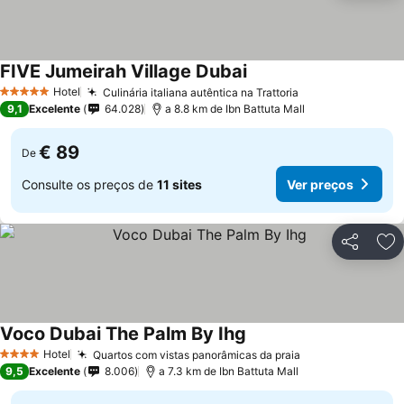
FIVE Jumeirah Village Dubai
Hotel
Culinária italiana autêntica na Trattoria
5 Estrelas
9,1
Excelente
64.028
a 8.8 km de Ibn Battuta Mall
€ 89
De
Consulte os preços de
11 sites
Ver preços
Partilhar
Ad
Voco Dubai The Palm By Ihg
Hotel
Quartos com vistas panorâmicas da praia
4 Estrelas
9,5
Excelente
8.006
a 7.3 km de Ibn Battuta Mall