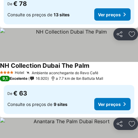
€ 78
De
Consulte os preços de
13 sites
Ver preços
Partilhar
Ad
NH Collection Dubai The Palm
Hotel
Ambiente aconchegante do Revo Café
4 Estrelas
9,1
Excelente
16.920
a 7.7 km de Ibn Battuta Mall
€ 63
De
Consulte os preços de
9 sites
Ver preços
Partilhar
Ad