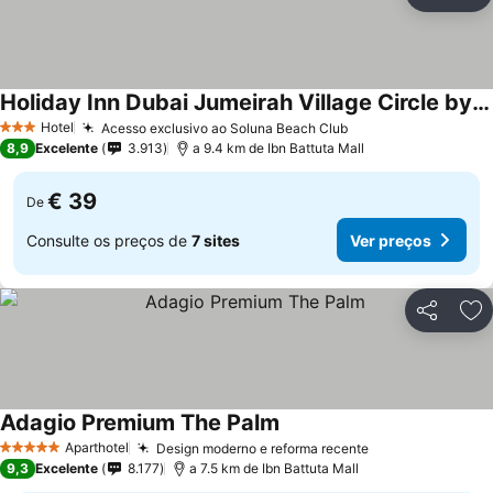
Partilhar
Ad
Holiday Inn Dubai Jumeirah Village Circle by IHG
Hotel
Acesso exclusivo ao Soluna Beach Club
3 Estrelas
8,9
Excelente
3.913
a 9.4 km de Ibn Battuta Mall
€ 39
De
Consulte os preços de
7 sites
Ver preços
Partilhar
Ad
Adagio Premium The Palm
Aparthotel
Design moderno e reforma recente
5 Estrelas
9,3
Excelente
8.177
a 7.5 km de Ibn Battuta Mall