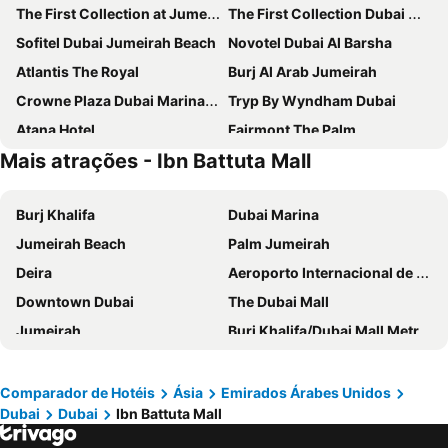
The First Collection at Jumeirah Village Circle, a Tribute Portfolio Hotel
The First Collection Dubai Marina
Sofitel Dubai Jumeirah Beach
Novotel Dubai Al Barsha
Atlantis The Royal
Burj Al Arab Jumeirah
Crowne Plaza Dubai Marina By Ihg
Tryp By Wyndham Dubai
Atana Hotel
Fairmont The Palm
Mais atrações - Ibn Battuta Mall
Amwaj Rotana, Jumeirah Beach - Dubai
Jumeirah Beach Hotel Dubai
Oaks Ibn Battuta Gate Dubai
W Dubai - Mina Seyahi
Burj Khalifa
Dubai Marina
Aloft Palm Jumeirah
NH Collection Dubai The Palm
Jumeirah Beach
Palm Jumeirah
JA Ocean View Hotel, Jumeirah Beach Dubai
Mövenpick Hotel Jumeirah Beach
Deira
Aeroporto Internacional de Dubai
Rixos The Palm Hotel & Suites
The Ritz-Carlton, Dubai
Downtown Dubai
The Dubai Mall
Ramada Hotel & Suites by Wyndham Dubai JBR
FIVE Jumeirah Village Dubai
Jumeirah
Burj Khalifa/Dubai Mall Metro Station
Rixos Premium Dubai JBR
The Retreat Palm Dubai MGallery by Sofitel
Al Barsha Dubai
Dubai World Trade Centre
Radisson Blu Hotel, Dubai Barsha Heights
Hilton Dubai The Walk
Business Bay
Corniche Beach
Mercure Dubai Barsha Heights Hotel Suites And Apartments
Sheraton The Walk, Dubai
Comparador de Hotéis
Ásia
Emirados Árabes Unidos
Dubai
Dubai
Ibn Battuta Mall
Yas Island
Saadiyat Island
Four Points by Sheraton Production City, Dubai
Andaz Dubai The Palm, by Hyatt
Dubai Festival City
Zayed International Airport