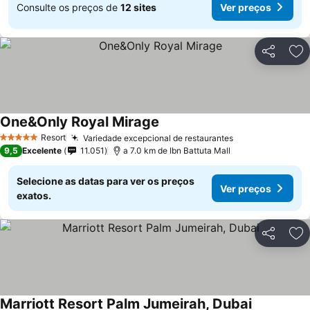
Consulte os preços de
12 sites
Ver preços
Partilhar
Ad
One&Only Royal Mirage
Resort
Variedade excepcional de restaurantes
5 Estrelas
9,5
Excelente
11.051
a 7.0 km de Ibn Battuta Mall
Selecione as datas para ver os preços
Ver preços
exatos.
Partilhar
Ad
Marriott Resort Palm Jumeirah, Dubai