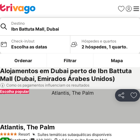
Favoritos
Iniciar
Me
Destino
Ibn Battuta Mall, Dubai
Check-in/out
Hóspedes e quartos
Escolha as datas
2 hóspedes, 1 quarto.
Ordenar
Filtrar
Mapa
Alojamentos em Dubai perto de Ibn Battuta
Mall (Dubai, Emirados Árabes Unidos)
Como os pagamentos influenciam os resultados
Escolha popular
Partilhar
Ad
Atlantis, The Palm
Resort
Suítes temáticas subaquáticas disponíveis
5 Estrelas