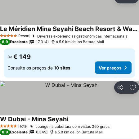
Partilhar
Ad
Le Méridien Mina Seyahi Beach Resort & Waterpark
Resort
Diversas experiências gastronômicas internacionais
5 Estrelas
8,9
Excelente
17.314
a 5.9 km de Ibn Battuta Mall
€ 149
De
Consulte os preços de
10 sites
Ver preços
Partilhar
Ad
W Dubai - Mina Seyahi
Hotel
Lounge na cobertura com vistas 360 graus
5 Estrelas
8,9
Excelente
6.349
a 5.8 km de Ibn Battuta Mall