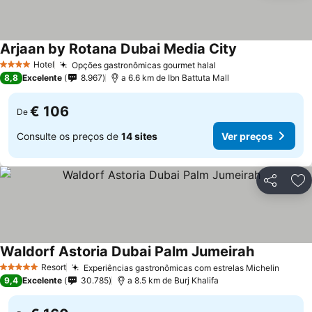
Arjaan by Rotana Dubai Media City
Hotel
Opções gastronômicas gourmet halal
4 Estrelas
8,8
Excelente
8.967
a 6.6 km de Ibn Battuta Mall
€ 106
De
Consulte os preços de
14 sites
Ver preços
Partilhar
Ad
Waldorf Astoria Dubai Palm Jumeirah
Resort
Experiências gastronômicas com estrelas Michelin
5 Estrelas
9,4
Excelente
30.785
a 8.5 km de Burj Khalifa