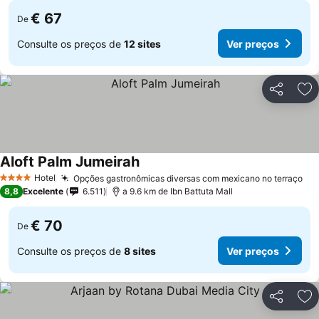
€ 67
De
Consulte os preços de
12 sites
Ver preços
Partilhar
Ad
Aloft Palm Jumeirah
Hotel
Opções gastronômicas diversas com mexicano no terraço
4 Estrelas
8,8
Excelente
6.511
a 9.6 km de Ibn Battuta Mall
€ 70
De
Consulte os preços de
8 sites
Ver preços
Partilhar
Ad