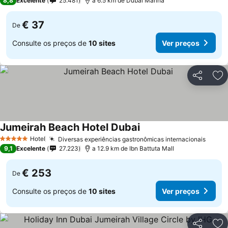
8,8
Excelente
25.481
a 6.5 km de Dubai Marina
€ 37
De
Consulte os preços de
10 sites
Ver preços
Partilhar
Ad
Jumeirah Beach Hotel Dubai
Hotel
Diversas experiências gastronômicas internacionais
5 Estrelas
9,1
Excelente
27.223
a 12.9 km de Ibn Battuta Mall
€ 253
De
Consulte os preços de
10 sites
Ver preços