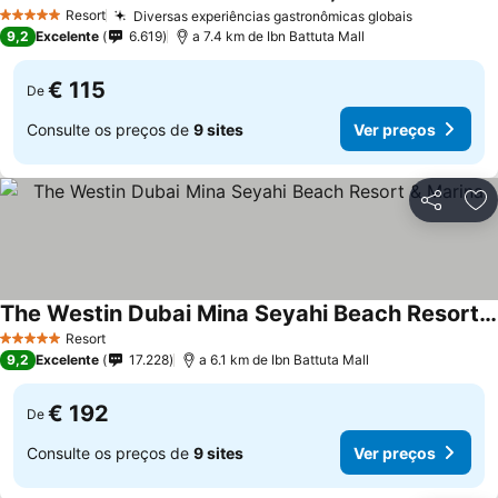
Resort
Diversas experiências gastronômicas globais
5 Estrelas
9,2
Excelente
6.619
a 7.4 km de Ibn Battuta Mall
€ 115
De
Consulte os preços de
9 sites
Ver preços
Partilhar
Ad
The Westin Dubai Mina Seyahi Beach Resort & Marina
Resort
5 Estrelas
9,2
Excelente
17.228
a 6.1 km de Ibn Battuta Mall
€ 192
De
Consulte os preços de
9 sites
Ver preços