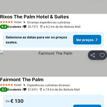
Rixos The Palm Hotel & Suites
Hotel
Diversas experiências culinárias
5 Estrelas
9,4
Excelente
25.737
a 9.2 km de Ibn Battuta Mall
Selecione as datas para ver os preços
Ver preços
exatos.
Partilhar
Ad
Fairmont The Palm
Hotel
Experiências culinárias diversas
5 Estrelas
9,1
Excelente
31.541
a 7.6 km de Ibn Battuta Mall
€ 130
De