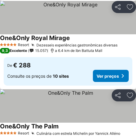
Partilhar
Ad
One&Only Royal Mirage
Resort
Dezesseis experiências gastronômicas diversas
5 Estrelas
9,3
Excelente
15.057
a 6.4 km de Ibn Battuta Mall
€ 288
De
Consulte os preços de
10 sites
Ver preços
Partilhar
Ad
One&Only The Palm
Resort
Culinária com estrela Michelin por Yannick Alléno
5 Estrelas