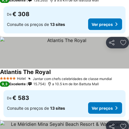
9,3
Excelente
138.265
a 9.6 km de Ibn Battuta Mall
€ 308
De
Consulte os preços de
13 sites
Ver preços
Partilhar
Ad
Atlantis The Royal
Hotel
Jantar com chefs celebridades de classe mundial
5 Estrelas
9,3
Excelente
15.754
a 10.5 km de Ibn Battuta Mall
€ 583
De
Consulte os preços de
13 sites
Ver preços