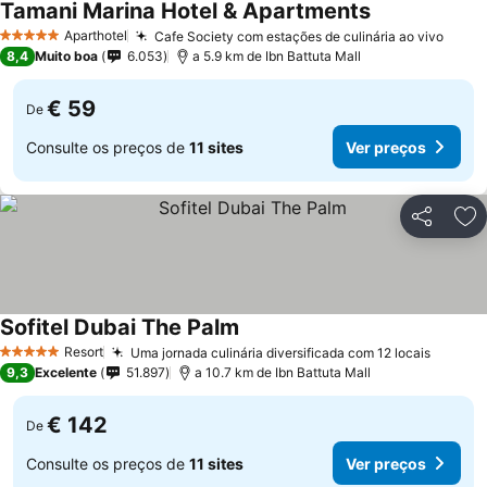
Tamani Marina Hotel & Apartments
Aparthotel
Cafe Society com estações de culinária ao vivo
5 Estrelas
8,4
Muito boa
6.053
a 5.9 km de Ibn Battuta Mall
€ 59
De
Consulte os preços de
11 sites
Ver preços
Partilhar
Ad
Sofitel Dubai The Palm
Resort
Uma jornada culinária diversificada com 12 locais
5 Estrelas
9,3
Excelente
51.897
a 10.7 km de Ibn Battuta Mall
€ 142
De
Consulte os preços de
11 sites
Ver preços