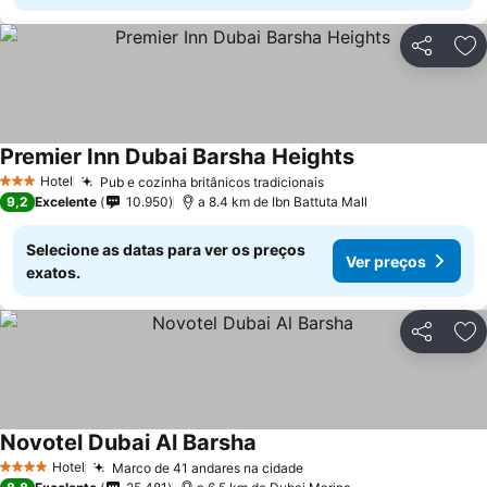
Partilhar
Ad
Premier Inn Dubai Barsha Heights
Hotel
Pub e cozinha britânicos tradicionais
3 Estrelas
9,2
Excelente
10.950
a 8.4 km de Ibn Battuta Mall
Selecione as datas para ver os preços
Ver preços
exatos.
Partilhar
Ad
Novotel Dubai Al Barsha
Hotel
Marco de 41 andares na cidade
4 Estrelas