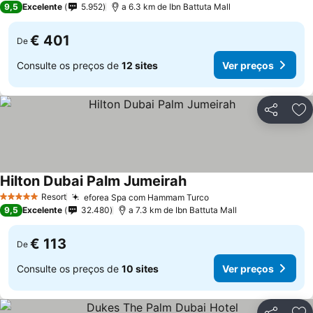
9,5
Excelente
5.952
a 6.3 km de Ibn Battuta Mall
€ 401
De
Consulte os preços de
12 sites
Ver preços
Partilhar
Ad
Hilton Dubai Palm Jumeirah
Resort
eforea Spa com Hammam Turco
5 Estrelas
9,5
Excelente
32.480
a 7.3 km de Ibn Battuta Mall
€ 113
De
Consulte os preços de
10 sites
Ver preços