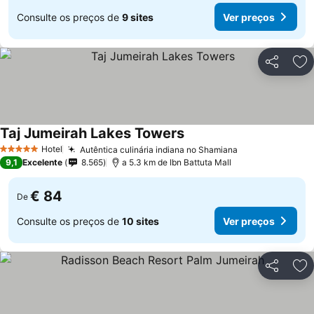
Consulte os preços de
9 sites
Ver preços
Partilhar
Ad
Taj Jumeirah Lakes Towers
Hotel
Autêntica culinária indiana no Shamiana
5 Estrelas
9,1
Excelente
8.565
a 5.3 km de Ibn Battuta Mall
€ 84
De
Consulte os preços de
10 sites
Ver preços
Partilhar
Ad