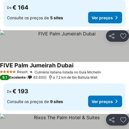
€ 164
De
Consulte os preços de
5 sites
Ver preços
Partilhar
Ad
FIVE Palm Jumeirah Dubai
Resort
Culinária italiana listada no Guia Michelin
5 Estrelas
9,1
Excelente
63.630
a 7.2 km de Ibn Battuta Mall
€ 193
De
Consulte os preços de
9 sites
Ver preços
Partilhar
Ad