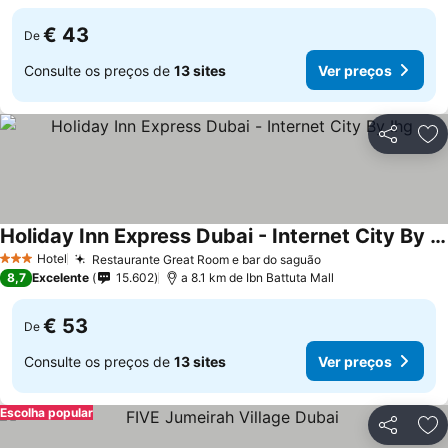
€ 43
De
Consulte os preços de
13 sites
Ver preços
Partilhar
Ad
Holiday Inn Express Dubai - Internet City By Ihg
Hotel
Restaurante Great Room e bar do saguão
3 Estrelas
8,7
Excelente
15.602
a 8.1 km de Ibn Battuta Mall
€ 53
De
Consulte os preços de
13 sites
Ver preços
Escolha popular
Partilhar
Ad