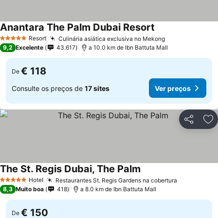
Anantara The Palm Dubai Resort
Resort
Culinária asiática exclusiva no Mekong
5 Estrelas
9,2
Excelente
43.617
a 10.0 km de Ibn Battuta Mall
€ 118
De
Consulte os preços de
17 sites
Ver preços
Partilhar
Ad
The St. Regis Dubai, The Palm
Hotel
Restaurantes St. Regis Gardens na cobertura
5 Estrelas
8,3
Muito boa
418
a 8.0 km de Ibn Battuta Mall
€ 150
De