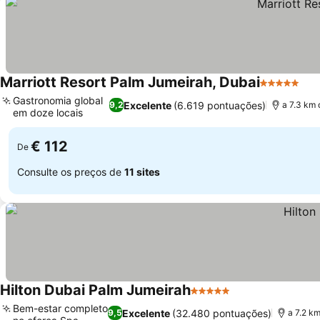
Marriott Resort Palm Jumeirah, Dubai
5 Estrelas
Ver
Gastronomia global
Excelente
(6.619 pontuações)
9,2
a 7.3 km 
em doze locais
Ver preços
€ 112
De
Consulte os preços de
11 sites
Hilton Dubai Palm Jumeirah
5 Estrelas
Ver preços
Bem-estar completo
Excelente
(32.480 pontuações)
9,5
a 7.2 km