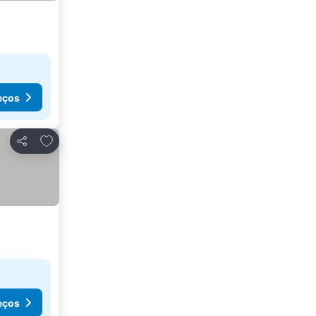
eços
Adicionar aos favoritos
Partilhar
eços