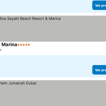
Ver pr
& Marina
5 Estrelas
Ver preços
on
Ver pr