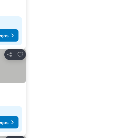
eços
Adicionar aos favoritos
Partilhar
eços