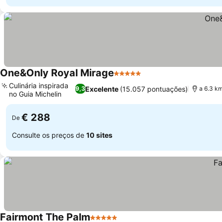
One&Only Royal Mirage
5 Estrelas
Ver preços
Culinária inspirada
Excelente
(15.057 pontuações)
9,3
a 6.3 km
no Guia Michelin
Ver preços
€ 288
De
Consulte os preços de
10 sites
Fairmont The Palm