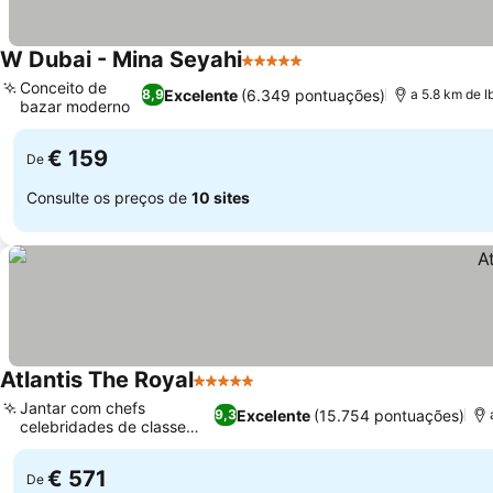
W Dubai - Mina Seyahi
5 Estrelas
Ver preços
Conceito de
Excelente
(6.349 pontuações)
8,9
a 5.8 km de I
bazar moderno
Ver preços
€ 159
De
Consulte os preços de
10 sites
Atlantis The Royal
5 Estrelas
Ver preços
Jantar com chefs
Excelente
(15.754 pontuações)
9,3
celebridades de classe
Ver preços
mundial
€ 571
De