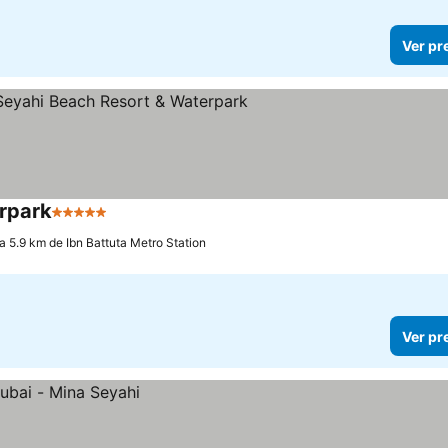
Ver pr
rpark
5 Estrelas
Ver preços
a 5.9 km de Ibn Battuta Metro Station
Ver pr