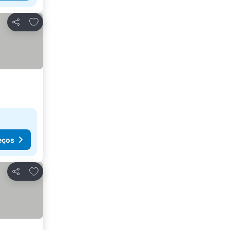
Adicionar aos favoritos
Partilhar
eços
Adicionar aos favoritos
Partilhar