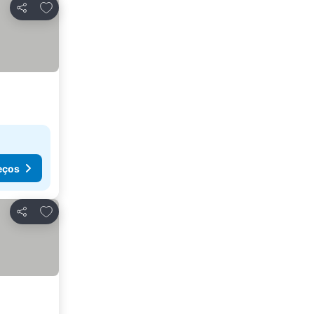
Adicionar aos favoritos
Partilhar
eços
Adicionar aos favoritos
Partilhar