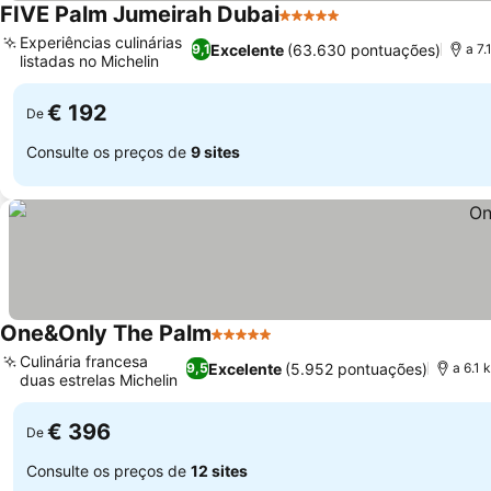
FIVE Palm Jumeirah Dubai
5 Estrelas
Ver preços
Experiências culinárias
Excelente
(63.630 pontuações)
9,1
a 7.
listadas no Michelin
Ver preços
€ 192
De
Consulte os preços de
9 sites
One&Only The Palm
5 Estrelas
Ver preços
Culinária francesa
Excelente
(5.952 pontuações)
9,5
a 6.1 
duas estrelas Michelin
Ver preços
€ 396
De
Consulte os preços de
12 sites