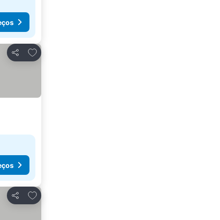
eços
Adicionar aos favoritos
Partilhar
eços
Adicionar aos favoritos
Partilhar