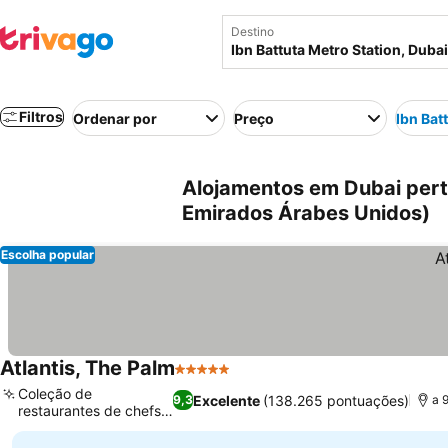
Destino
Filtros
Ordenar por
Preço
Ibn Bat
Alojamentos em Dubai perto
Emirados Árabes Unidos)
Escolha popular
Atlantis, The Palm
5 Estrelas
Ver preços
Coleção de
Excelente
(138.265 pontuações)
9,3
a 
restaurantes de chefs
Ver preços
famosos