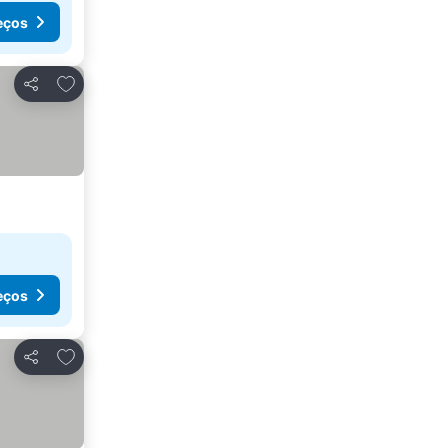
eços
Adicionar aos favoritos
Partilhar
eços
Adicionar aos favoritos
Partilhar