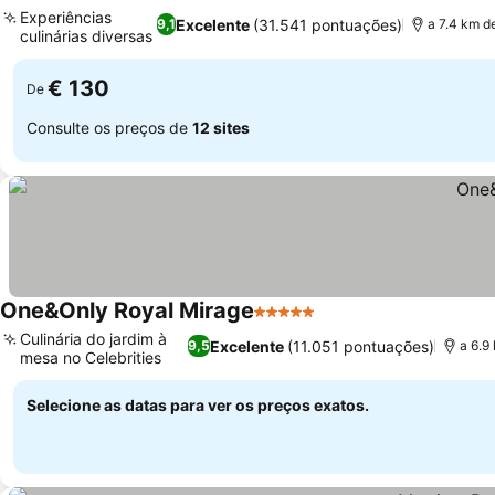
5 Estrelas
Ver preços
Experiências
Excelente
(31.541 pontuações)
9,1
a 7.4 km d
culinárias diversas
Ver preços
€ 130
De
Consulte os preços de
12 sites
One&Only Royal Mirage
5 Estrelas
Ver preços
Culinária do jardim à
Excelente
(11.051 pontuações)
9,5
a 6.9
mesa no Celebrities
Ver preços
Selecione as datas para ver os preços exatos.