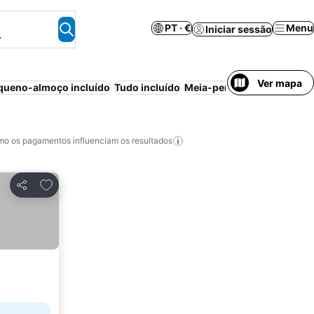
PT · €
Menu
Iniciar sessão
.
Ver mapa
queno-almoço incluído
Tudo incluído
Meia-pensão
Praia
Piscin
o os pagamentos influenciam os resultados
Adicionar aos favoritos
Partilhar