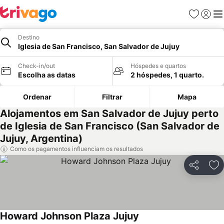
Favoritos
Iniciar
Me
Destino
Iglesia de San Francisco, San Salvador de Jujuy
Check-in/out
Hóspedes e quartos
Escolha as datas
2 hóspedes, 1 quarto.
Ordenar
Filtrar
Mapa
Alojamentos em San Salvador de Jujuy perto
de Iglesia de San Francisco (San Salvador de
Jujuy, Argentina)
Como os pagamentos influenciam os resultados
Partilhar
Ad
Howard Johnson Plaza Jujuy