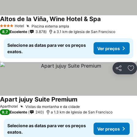
Altos de la Viña, Wine Hotel & Spa
Hotel
Piscina externa ampla
4 Estrelas
8,7
Excelente
3.878
a 3.1 km de Iglesia de San Francisco
Selecione as datas para ver os preços
Ver preços
exatos.
Partilhar
Ad
Apart jujuy Suite Premium
Aparthotel
Vistas da montanha e da cidade
9,2
Excelente
240
a 1.3 km de Iglesia de San Francisco
Selecione as datas para ver os preços
Ver preços
exatos.