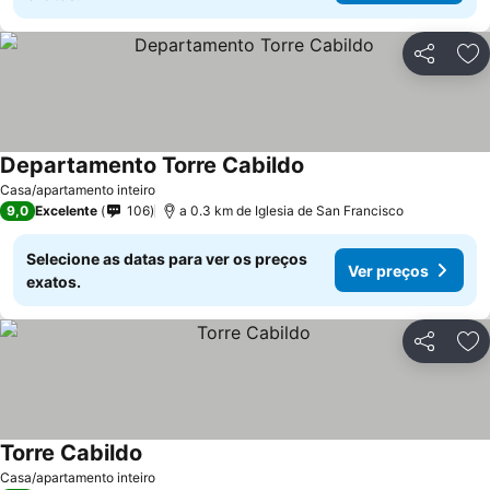
Partilhar
Ad
Departamento Torre Cabildo
Casa/apartamento inteiro
9,0
Excelente
106
a 0.3 km de Iglesia de San Francisco
Selecione as datas para ver os preços
Ver preços
exatos.
Partilhar
Ad
Torre Cabildo
Casa/apartamento inteiro