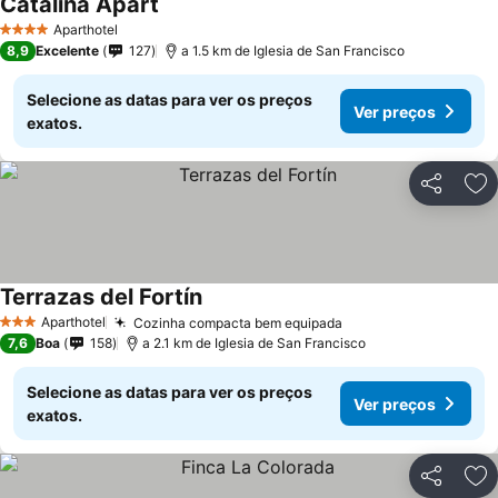
Catalina Apart
Aparthotel
4 Estrelas
8,9
Excelente
127
a 1.5 km de Iglesia de San Francisco
Selecione as datas para ver os preços
Ver preços
exatos.
Partilhar
Ad
Terrazas del Fortín
Aparthotel
Cozinha compacta bem equipada
3 Estrelas
7,6
Boa
158
a 2.1 km de Iglesia de San Francisco
Selecione as datas para ver os preços
Ver preços
exatos.
Partilhar
Ad