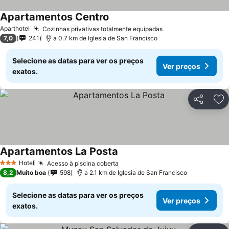
Apartamentos Centro
Aparthotel
Cozinhas privativas totalmente equipadas
7,0
241
a 0.7 km de Iglesia de San Francisco
Selecione as datas para ver os preços
Ver preços
exatos.
Partilhar
Ad
Apartamentos La Posta
Hotel
Acesso à piscina coberta
3 Estrelas
8,2
Muito boa
598
a 2.1 km de Iglesia de San Francisco
Selecione as datas para ver os preços
Ver preços
exatos.