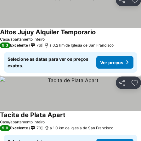
Partilhar
Ad
Altos Jujuy Alquiler Temporario
Casa/apartamento inteiro
9,3
Excelente
76
a 0.2 km de Iglesia de San Francisco
Selecione as datas para ver os preços
Ver preços
exatos.
Partilhar
Ad
Tacita de Plata Apart
Casa/apartamento inteiro
9,0
Excelente
70
a 1.0 km de Iglesia de San Francisco