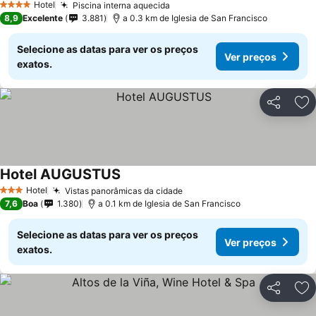
Hotel
Piscina interna aquecida
4 Estrelas
8,9
Excelente
3.881
a 0.3 km de Iglesia de San Francisco
Selecione as datas para ver os preços
Ver preços
exatos.
Partilhar
Ad
Hotel AUGUSTUS
Hotel
Vistas panorâmicas da cidade
3 Estrelas
7,6
Boa
1.380
a 0.1 km de Iglesia de San Francisco
Selecione as datas para ver os preços
Ver preços
exatos.
Partilhar
Ad