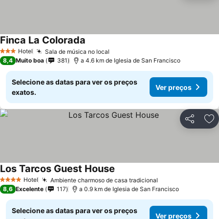
Finca La Colorada
Hotel
Sala de música no local
3 Estrelas
8,4
Muito boa
381
a 4.6 km de Iglesia de San Francisco
Selecione as datas para ver os preços
Ver preços
exatos.
Partilhar
Ad
Los Tarcos Guest House
Hotel
Ambiente charmoso de casa tradicional
4 Estrelas
8,6
Excelente
117
a 0.9 km de Iglesia de San Francisco
Selecione as datas para ver os preços
Ver preços