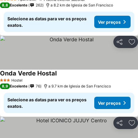
5 Estrelas
8,8
Excelente
262
a 8.2 km de Iglesia de San Francisco
Selecione as datas para ver os preços
Ver preços
exatos.
Partilhar
Ad
Onda Verde Hostal
Hostel
3 Estrelas
8,9
Excelente
76
a 9.7 km de Iglesia de San Francisco
Selecione as datas para ver os preços
Ver preços
exatos.
Partilhar
Ad