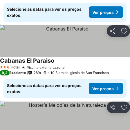
Selecione as datas para ver os preços
Ver preços
exatos.
Partilhar
Ad
Cabanas El Paraiso
Hotel
Piscina externa sazonal
3 Estrelas
9,2
Excelente
289
a 10.3 km de Iglesia de San Francisco
Selecione as datas para ver os preços
Ver preços
exatos.
Partilhar
Ad