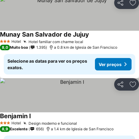
Partilhar
Ad
Munay San Salvador de Jujuy
Hotel
Hotel familiar com charme local
3 Estrelas
8,0
Muito boa
1.395
a 0.8 km de Iglesia de San Francisco
Selecione as datas para ver os preços
Ver preços
exatos.
Partilhar
Ad
Benjamin I
Hotel
Design moderno e funcional
3 Estrelas
8,9
Excelente
656
a 1.4 km de Iglesia de San Francisco