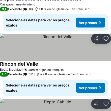
Casa/apartamento inteiro
9,1
Excelente
16
a 0.3 km de Iglesia de San Francisco
Selecione as datas para ver os preços
Ver preços
exatos.
Partilhar
Ad
Rincon del Valle
Bed & Breakfast
Jardim orgânico tranquilo
9,5
Excelente
511
a 2.8 km de Iglesia de San Francisco
Selecione as datas para ver os preços
Ver preços
exatos.
Partilhar
Ad