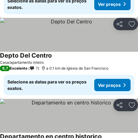
Selecione as datas para ver os preços
Ver preços
exatos.
Partilhar
Ad
Depto Del Centro
Casa/apartamento inteiro
9,7
Excelente
7
a 0.1 km de Iglesia de San Francisco
Selecione as datas para ver os preços
Ver preços
exatos.
Partilhar
Ad
Departamento en centro historico