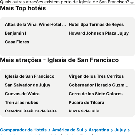
Quais outras atrações existem perto de Iglesia de San Francisco?
Mais Top hotéis
Altos de la Viña, Wine Hotel & Spa
Hotel Spa Termas de Reyes
Benjamin I
Howard Johnson Plaza Jujuy
Casa Flores
Mais atrações - Iglesia de San Francisco
Iglesia de San Francisco
Virgen de los Tres Cerritos
San Salvador de Jujuy
Gobernador Horacio Guzmán International Airport
Cuevas de Waira
Cerro de los Siete Colores
Tren a las nubes
Pucará de Tilcara
Catedral Basilica de Salta
Plaza 9 de julio
Museo de la Ciudad de Salta
Teleférico Cerro San Bernardo
Estacion Terminal de Omnibus de Salta
Aeroporto Internacional de Salta Martín Miguel de Güemes
Comparador de Hotéis
América do Sul
Argentina
Jujuy