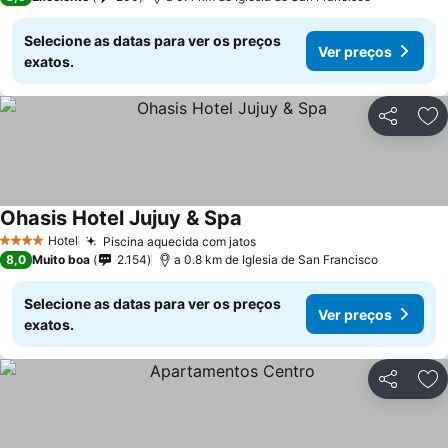
Selecione as datas para ver os preços
Ver preços
exatos.
Partilhar
Ad
Ohasis Hotel Jujuy & Spa
Hotel
Piscina aquecida com jatos
4 Estrelas
8,0
Muito boa
2.154
a 0.8 km de Iglesia de San Francisco
Selecione as datas para ver os preços
Ver preços
exatos.
Partilhar
Ad