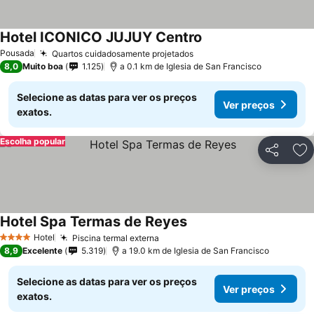
Hotel ICONICO JUJUY Centro
Pousada
Quartos cuidadosamente projetados
8,0
Muito boa
1.125
a 0.1 km de Iglesia de San Francisco
Selecione as datas para ver os preços
Ver preços
exatos.
Escolha popular
Partilhar
Ad
Hotel Spa Termas de Reyes
Hotel
Piscina termal externa
4 Estrelas
8,9
Excelente
5.319
a 19.0 km de Iglesia de San Francisco
Selecione as datas para ver os preços
Ver preços
exatos.