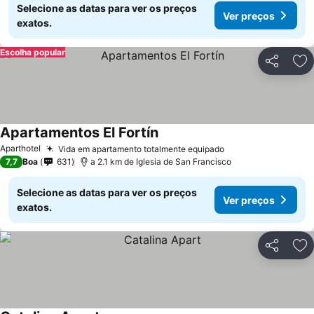
Selecione as datas para ver os preços
Ver preços
exatos.
Escolha popular
Partilhar
Ad
Apartamentos El Fortín
Aparthotel
Vida em apartamento totalmente equipado
7,7
Boa
631
a 2.1 km de Iglesia de San Francisco
Selecione as datas para ver os preços
Ver preços
exatos.
Partilhar
Ad