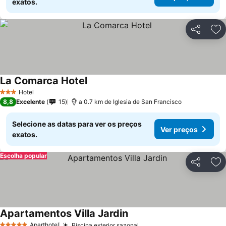
exatos.
Partilhar
Ad
La Comarca Hotel
Hotel
3 Estrelas
8,8
Excelente
15
a 0.7 km de Iglesia de San Francisco
Selecione as datas para ver os preços
Ver preços
exatos.
Escolha popular
Partilhar
Ad
Apartamentos Villa Jardin
Aparthotel
Piscina exterior sazonal