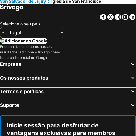
San Salvador de Jujuy
Iglesia de San Francisco
Salinas Grandes
Quebrada de Humahuaca
Dique Cabra Corral
Parque Nacional de Baritú
Facebook
Twitter
Insta
Yo
Laguna de los Pozuelos
Selecione o seu país
Adicionar no Google
Encontre facilmente os nossos
resultados: adicione o trivago como
fonte preferencial no Google.
Empresa
Os nossos produtos
Termos e políticas
Suporte
Inicie sessão para desfrutar de
vantagens exclusivas para membros