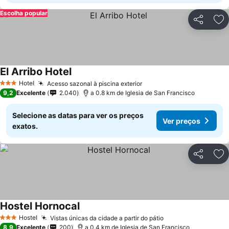
Escolha popular
Partilhar
Ad
El Arribo Hotel
Hotel
Acesso sazonal à piscina exterior
3 Estrelas
9,2
Excelente
2.040
a 0.8 km de Iglesia de San Francisco
Selecione as datas para ver os preços
Ver preços
exatos.
Partilhar
Ad
Hostel Hornocal
Hostel
Vistas únicas da cidade a partir do pátio
3 Estrelas
8,9
Excelente
200
a 0.4 km de Iglesia de San Francisco