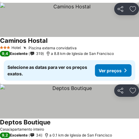
Partilhar
Ad
Caminos Hostal
Hotel
Piscina externa convidativa
3 Estrelas
9,4
Excelente
319
a 8.8 km de Iglesia de San Francisco
Selecione as datas para ver os preços
Ver preços
exatos.
Partilhar
Ad
Deptos Boutique
Casa/apartamento inteiro
9,2
Excelente
34
a 0.1 km de Iglesia de San Francisco