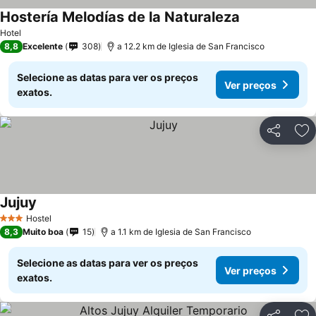
Hostería Melodías de la Naturaleza
Hotel
8,8
Excelente
308
a 12.2 km de Iglesia de San Francisco
Selecione as datas para ver os preços
Ver preços
exatos.
Partilhar
Ad
Jujuy
Hostel
3 Estrelas
8,3
Muito boa
15
a 1.1 km de Iglesia de San Francisco
Selecione as datas para ver os preços
Ver preços
exatos.