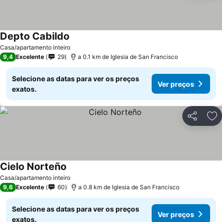
Depto Cabildo
Casa/apartamento inteiro
9,4
Excelente
29
a 0.1 km de Iglesia de San Francisco
Selecione as datas para ver os preços
Ver preços
exatos.
Partilhar
Ad
Cielo Norteño
Casa/apartamento inteiro
9,6
Excelente
60
a 0.8 km de Iglesia de San Francisco
Selecione as datas para ver os preços
Ver preços
exatos.