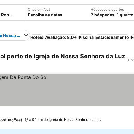
Check-in/out
Hóspedes e quartos
Escolha as datas
2 hóspedes, 1 quarto
de Nossa Senhora da Luz
Hotéis
Avaliação: 8,0+
Piscina
Estacionamento
P
l perto de Igreja de Nossa Senhora da Luz
Com
pontuações)
a 0.1 km de Igreja de Nossa Senhora da Luz