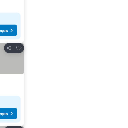
eços
Adicionar aos favoritos
Partilhar
eços