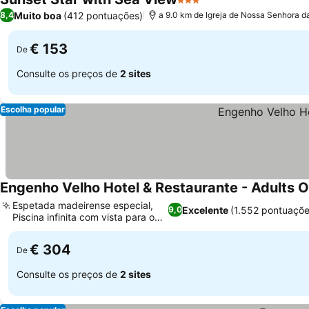
3 Estrelas
Muito boa
(412 pontuações)
8,4
a 9.0 km de Igreja de Nossa Senhora d
€ 153
De
Consulte os preços de
2 sites
Escolha popular
Engenho Velho Hotel & Restaurante - Adults O
Espetada madeirense especial,
Excelente
(1.552 pontuaçõe
9,0
Piscina infinita com vista para o
mar
€ 304
De
Consulte os preços de
2 sites