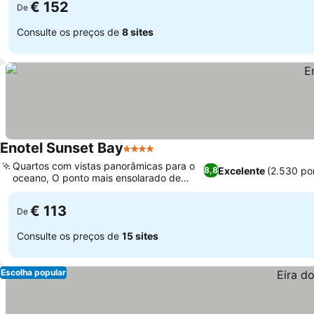
€ 152
De
Consulte os preços de
8 sites
Enotel Sunset Bay
4 Estrelas
Quartos com vistas panorâmicas para o
Excelente
(2.530 po
8,8
oceano, O ponto mais ensolarado de
Ponta do Sol
€ 113
De
Consulte os preços de
15 sites
Escolha popular