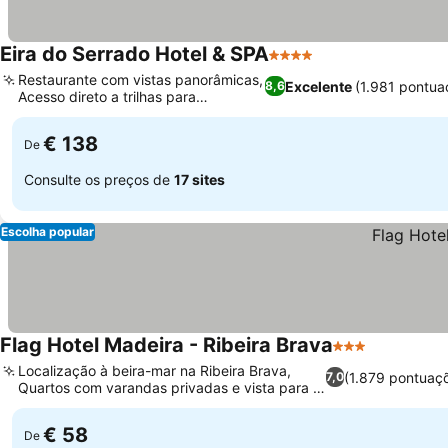
Eira do Serrado Hotel & SPA
4 Estrelas
Restaurante com vistas panorâmicas,
Excelente
(1.981 pontua
8,6
Acesso direto a trilhas para
caminhada
€ 138
De
Consulte os preços de
17 sites
Escolha popular
Flag Hotel Madeira - Ribeira Brava
3 Estrelas
Localização à beira-mar na Ribeira Brava,
(1.879 pontuaç
7,0
Quartos com varandas privadas e vista para o
mar
€ 58
De