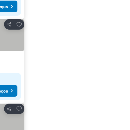
eços
Adicionar aos favoritos
Partilhar
eços
Adicionar aos favoritos
Partilhar