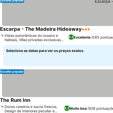
Escolha popular
Escarpa - The Madeira Hideaway
3 Estrelas
Vistas panorâmicas do oceano e
Excelente
(585 pontua
9,5
falésias, Villas privadas exclusivas
disponíveis
Selecione as datas para ver os preços exatos.
Escolha popular
The Rum Inn
Doces caseiros e sucos frescos,
Muito boa
(928 pontuaçõ
8,2
Design de interiores peculiar e