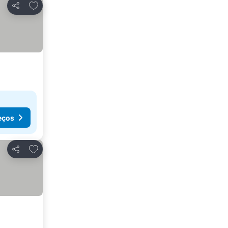
Adicionar aos favoritos
Partilhar
eços
Adicionar aos favoritos
Partilhar