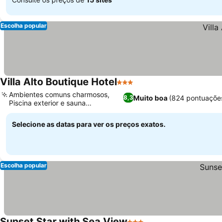
Escolha popular
Villa Alto Boutique Hotel
3 Estrelas
Ambientes comuns charmosos,
Muito boa
(824 pontuaçõe
8,3
Piscina exterior e sauna
convidativas
Selecione as datas para ver os preços exatos.
Escolha popular
Sunset Star with Sea View