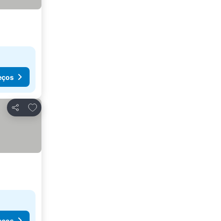
eços
Adicionar aos favoritos
Partilhar
eços