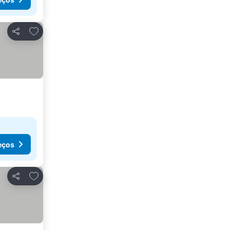
Adicionar aos favoritos
Partilhar
eços
Adicionar aos favoritos
Partilhar