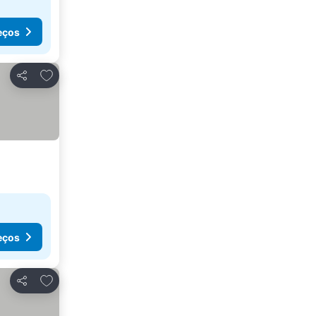
eços
Adicionar aos favoritos
Partilhar
eços
Adicionar aos favoritos
Partilhar