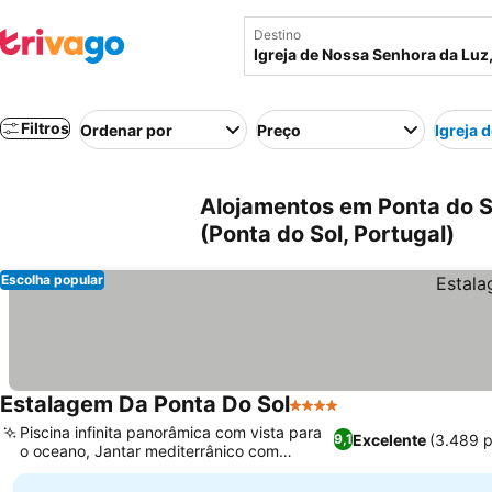
Destino
Filtros
Ordenar por
Preço
Igreja 
Alojamentos em Ponta do So
(Ponta do Sol, Portugal)
Escolha popular
Estalagem Da Ponta Do Sol
4 Estrelas
Piscina infinita panorâmica com vista para
Excelente
(3.489 
9,1
o oceano, Jantar mediterrânico com
fachada de vidro