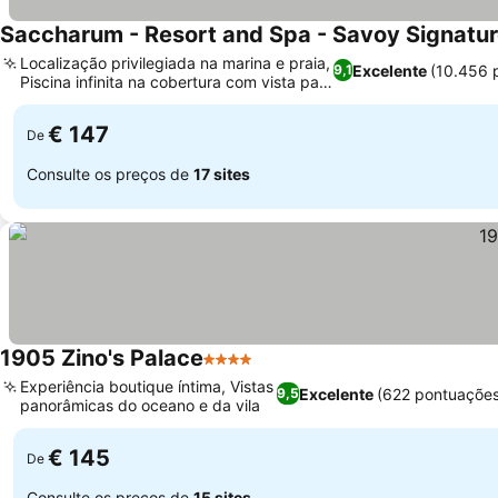
Saccharum - Resort and Spa - Savoy Signatu
Localização privilegiada na marina e praia,
Excelente
(10.456 
9,1
Piscina infinita na cobertura com vista para
o oceano
€ 147
De
Consulte os preços de
17 sites
1905 Zino's Palace
4 Estrelas
Experiência boutique íntima, Vistas
Excelente
(622 pontuaçõe
9,5
panorâmicas do oceano e da vila
€ 145
De
Consulte os preços de
15 sites