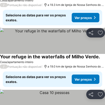
Casa/apartamento inteiro
/
a 19.3 km de Igreja de Nossa Senhora do C
Pontuação não disponível
Selecione as datas para ver os preços
Ver preços
exatos.
Partilhar
Ad
Your refuge in the waterfalls of Milho Verde.
Ve
Casa/apartamento inteiro
/
a 19.0 km de Igreja de Nossa Senhora do C
Pontuação não disponível
Selecione as datas para ver os preços
Ver preços
exatos.
Partilhar
Ad