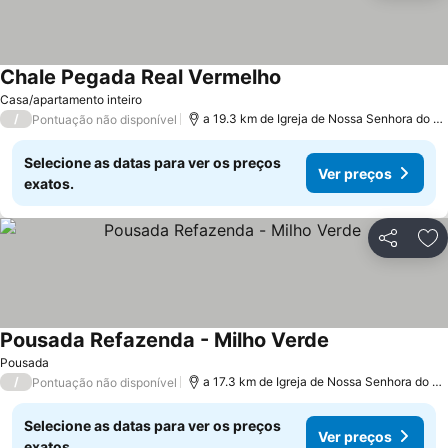
Chale Pegada Real Vermelho
Ver preços
Casa/apartamento inteiro
/
a 19.3 km de Igreja de Nossa Senhora do C
Pontuação não disponível
Selecione as datas para ver os preços
Ver preços
exatos.
Partilhar
Ad
Pousada Refazenda - Milho Verde
Ver preços
Pousada
/
a 17.3 km de Igreja de Nossa Senhora do C
Pontuação não disponível
Selecione as datas para ver os preços
Ver preços
exatos.