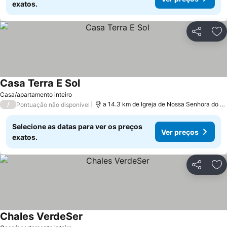
exatos.
Partilhar
Ad
Casa Terra E Sol
Ver preços
Casa/apartamento inteiro
/
a 14.3 km de Igreja de Nossa Senhora do C
Pontuação não disponível
Selecione as datas para ver os preços
Ver preços
exatos.
Partilhar
Ad
Chales VerdeSer
Ver preços