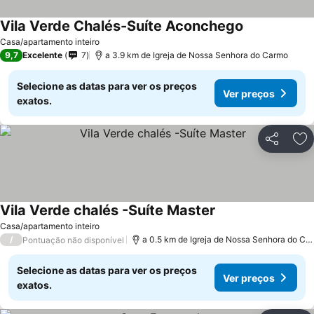
Vila Verde Chalés-Suíte Aconchego
Ver preços
Casa/apartamento inteiro
9,7
Excelente
7
a 3.9 km de Igreja de Nossa Senhora do Carmo
Selecione as datas para ver os preços
Ver preços
exatos.
Partilhar
Ad
Vila Verde chalés -Suíte Master
Ver preços
Casa/apartamento inteiro
/
a 0.5 km de Igreja de Nossa Senhora do Ca
Pontuação não disponível
Selecione as datas para ver os preços
Ver preços
exatos.