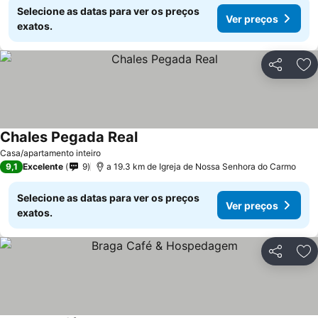
Selecione as datas para ver os preços
Ver preços
exatos.
Partilhar
Ad
Chales Pegada Real
Ver preços
Casa/apartamento inteiro
9,1
Excelente
9
a 19.3 km de Igreja de Nossa Senhora do Carmo
Selecione as datas para ver os preços
Ver preços
exatos.
Partilhar
Ad