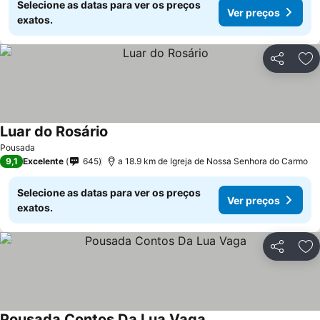
Selecione as datas para ver os preços
Ver preços
exatos.
Partilhar
Ad
Luar do Rosário
Ver preços
Pousada
9,1
Excelente
645
a 18.9 km de Igreja de Nossa Senhora do Carmo
Selecione as datas para ver os preços
Ver preços
exatos.
Partilhar
Ad
Pousada Contos Da Lua Vaga