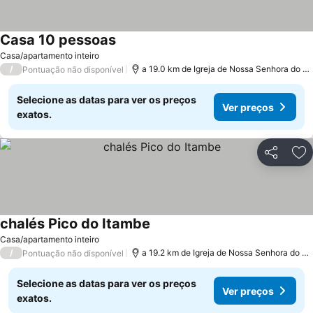
Casa 10 pessoas
Ver preços
Casa/apartamento inteiro
/
a 19.0 km de Igreja de Nossa Senhora do C
Pontuação não disponível
Selecione as datas para ver os preços
Ver preços
exatos.
Partilhar
Ad
chalés Pico do Itambe
Ver preços
Casa/apartamento inteiro
/
a 19.2 km de Igreja de Nossa Senhora do C
Pontuação não disponível
Selecione as datas para ver os preços
Ver preços
exatos.