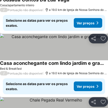
Ver preços
Casa/apartamento inteiro
/
a 19.0 km de Igreja de Nossa Senhora do C
Pontuação não disponível
Selecione as datas para ver os preços
Ver preços
exatos.
Partilhar
Ad
Casa aconchegante com lindo jardim e gramado
Ver preços
Bed & Breakfast
/
a 19.0 km de Igreja de Nossa Senhora do C
Pontuação não disponível
Selecione as datas para ver os preços
Ver preços
exatos.
Partilhar
Ad