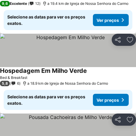
9,6
Excelente
12
a 19.4 km de Igreja de Nossa Senhora do Carmo
Selecione as datas para ver os preços
Ver preços
exatos.
Partilhar
Ad
Hospedagem Em Milho Verde
Ver preços
Bed & Breakfast
5,8
6
a 18.9 km de Igreja de Nossa Senhora do Carmo
Selecione as datas para ver os preços
Ver preços
exatos.
Partilhar
Ad