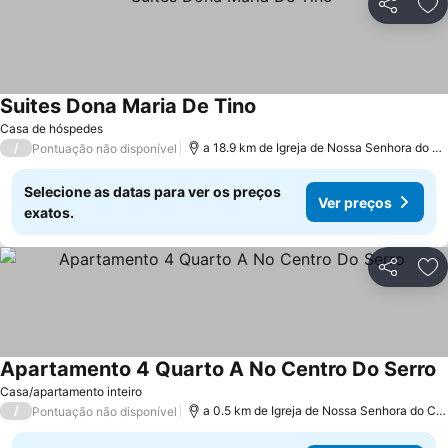
Partilhar
Ad
Suites Dona Maria De Tino
Ver preços
Casa de hóspedes
/
a 18.9 km de Igreja de Nossa Senhora do C
Pontuação não disponível
Selecione as datas para ver os preços
Ver preços
exatos.
Partilhar
Ad
Apartamento 4 Quarto A No Centro Do Serro
V
Casa/apartamento inteiro
/
a 0.5 km de Igreja de Nossa Senhora do Ca
Pontuação não disponível