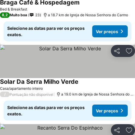
Braga Café & Hospedagem
Ver preços
Bed & Breakfast
8,2
Muito boa
23
a 18.7 km de Igreja de Nossa Senhora do Carmo
Selecione as datas para ver os preços
Ver preços
exatos.
Partilhar
Ad
Solar Da Serra Milho Verde
Ver preços
Casa/apartamento inteiro
/
a 19.0 km de Igreja de Nossa Senhora do C
Pontuação não disponível
Selecione as datas para ver os preços
Ver preços
exatos.
Partilhar
Ad