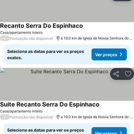
Recanto Serra Do Espinhaco
Ver preços
Casa/apartamento inteiro
/
a 19.0 km de Igreja de Nossa Senhora do C
Pontuação não disponível
Selecione as datas para ver os preços
Ver preços
exatos.
Partilhar
Ad
Suite Recanto Serra Do Espinhaco
Ver preços
Casa/apartamento inteiro
/
a 19.0 km de Igreja de Nossa Senhora do C
Pontuação não disponível
Selecione as datas para ver os preços
Ver preços