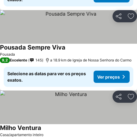
Partilhar
Ad
Pousada Sempre Viva
Ver preços
Pousada
9,2
Excelente
145
a 18.9 km de Igreja de Nossa Senhora do Carmo
Selecione as datas para ver os preços
Ver preços
exatos.
Partilhar
Ad
Milho Ventura
Ver preços
Casa/apartamento inteiro