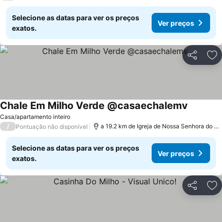
Selecione as datas para ver os preços
Ver preços
exatos.
Partilhar
Ad
Chale Em Milho Verde @casaechalemv
Ver preç
Casa/apartamento inteiro
/
a 19.2 km de Igreja de Nossa Senhora do C
Pontuação não disponível
Selecione as datas para ver os preços
Ver preços
exatos.
Partilhar
Ad