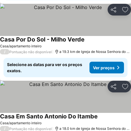
Partilhar
Ad
Casa Por Do Sol - Milho Verde
Ver preços
Casa/apartamento inteiro
/
a 19.3 km de Igreja de Nossa Senhora do C
Pontuação não disponível
Selecione as datas para ver os preços
Ver preços
exatos.
Partilhar
Ad
Casa Em Santo Antonio Do Itambe
Ver preços
Casa/apartamento inteiro
/
a 18.0 km de Igreja de Nossa Senhora do C
Pontuação não disponível