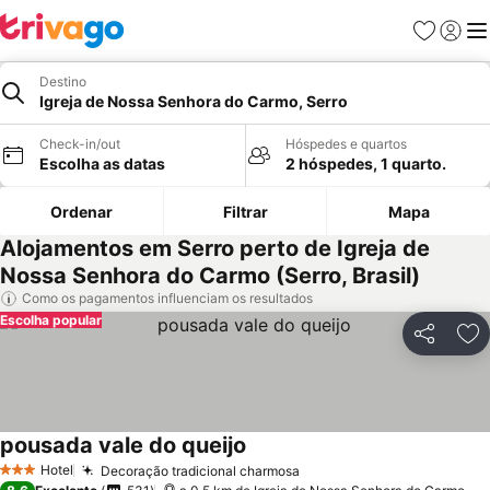
Favoritos
Iniciar
Me
Destino
Igreja de Nossa Senhora do Carmo, Serro
Check-in/out
Hóspedes e quartos
Escolha as datas
2 hóspedes, 1 quarto.
Ordenar
Filtrar
Mapa
Alojamentos em Serro perto de Igreja de
Nossa Senhora do Carmo (Serro, Brasil)
Como os pagamentos influenciam os resultados
Escolha popular
Partilhar
Ad
pousada vale do queijo
Ver preços
Hotel
Decoração tradicional charmosa
Ver preços
3 Estrelas