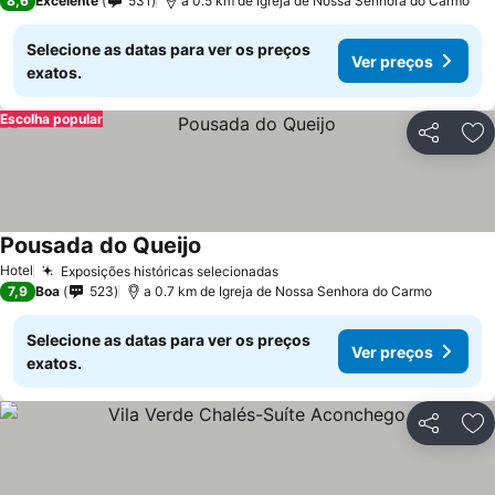
8,6
Excelente
531
a 0.5 km de Igreja de Nossa Senhora do Carmo
Selecione as datas para ver os preços
Ver preços
exatos.
Escolha popular
Partilhar
Ad
Pousada do Queijo
Ver preços
Hotel
Exposições históricas selecionadas
Ver preços
7,9
Boa
523
a 0.7 km de Igreja de Nossa Senhora do Carmo
Selecione as datas para ver os preços
Ver preços
exatos.
Partilhar
Ad