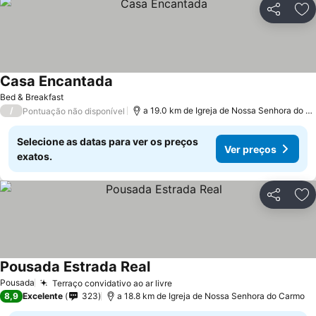
Partilhar
Ad
Casa Encantada
Ver preços
Bed & Breakfast
/
a 19.0 km de Igreja de Nossa Senhora do C
Pontuação não disponível
Selecione as datas para ver os preços
Ver preços
exatos.
Partilhar
Ad
Pousada Estrada Real
Ver preços
Pousada
Terraço convidativo ao ar livre
Ver preços
8,9
Excelente
323
a 18.8 km de Igreja de Nossa Senhora do Carmo