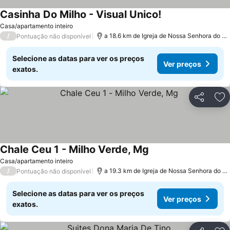
Casinha Do Milho - Visual Unico!
Ver preços
Casa/apartamento inteiro
/
a 18.6 km de Igreja de Nossa Senhora do C
Pontuação não disponível
Selecione as datas para ver os preços
Ver preços
exatos.
Partilhar
Ad
Chale Ceu 1 - Milho Verde, Mg
Ver preços
Casa/apartamento inteiro
/
a 19.3 km de Igreja de Nossa Senhora do C
Pontuação não disponível
Selecione as datas para ver os preços
Ver preços
exatos.