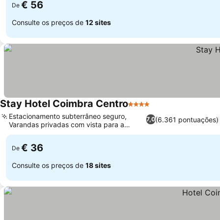
€ 56
De
Consulte os preços de
12 sites
Stay Hotel Coimbra Centro
4 Estrelas
Ver preços
Estacionamento subterrâneo seguro,
(6.361 pontuações)
7,0
Varandas privadas com vista para a
Ver preços
cidade
€ 36
De
Consulte os preços de
18 sites