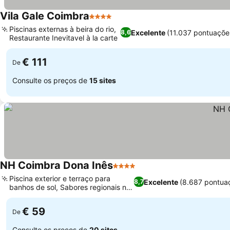
Vila Gale Coimbra
4 Estrelas
Ver preços
Piscinas externas à beira do rio,
Excelente
(11.037 pontuaçõe
8,6
Restaurante Inevitavel à la carte
Ver preços
€ 111
De
Consulte os preços de
15 sites
NH Coimbra Dona Inês
4 Estrelas
Ver preços
Piscina exterior e terraço para
Excelente
(8.687 pontua
8,7
banhos de sol, Sabores regionais no
Ver preços
A Garça
€ 59
De
Consulte os preços de
20 sites