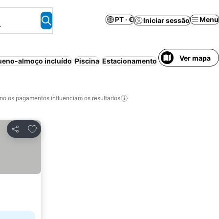
PT · €
Menu
Iniciar sessão
.
Ver mapa
eno-almoço incluído
Piscina
Estacionamento
Aparthotel
Ar co
o os pagamentos influenciam os resultados
Adicionar aos favoritos
Partilhar