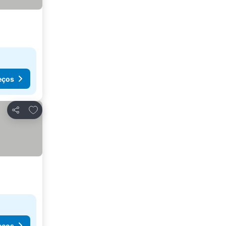
eços
Adicionar aos favoritos
Partilhar
eços