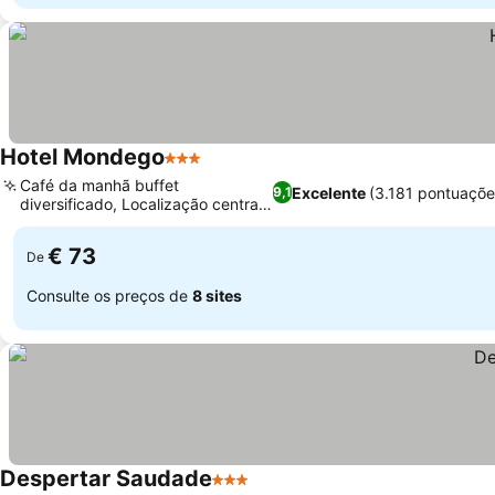
Hotel Mondego
3 Estrelas
Ver preços
Café da manhã buffet
Excelente
(3.181 pontuaçõe
9,1
diversificado, Localização central
Ver preços
privilegiada
€ 73
De
Consulte os preços de
8 sites
Despertar Saudade
3 Estrelas
Ver preços