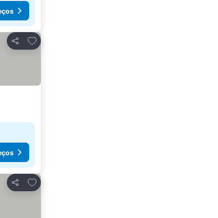
eços
Adicionar aos favoritos
Partilhar
eços
Adicionar aos favoritos
Partilhar