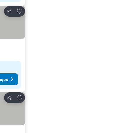
Adicionar aos favoritos
Partilhar
eços
Adicionar aos favoritos
Partilhar