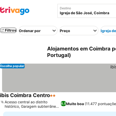
Destino
Filtros
Ordenar por
Preço
Igreja d
Alojamentos em Coimbra pe
Portugal)
Escolha popular
ibis Coimbra Centro
2 Estrelas
Ver preços
Acesso central ao distrito
Muito boa
(11.477 pontuaçõe
8,0
histórico, Garagem subterrânea
Ver preços
segura