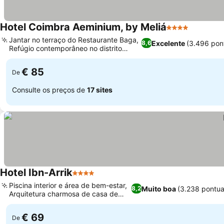
Hotel Coimbra Aeminium, by Meliá
4 Estrelas
Ver preç
Jantar no terraço do Restaurante Baga,
Excelente
(3.496 pon
8,6
Refúgio contemporâneo no distrito
Ver preços
acadêmico
€ 85
De
Consulte os preços de
17 sites
Hotel Ibn-Arrik
4 Estrelas
Ver preços
Piscina interior e área de bem-estar,
Muito boa
(3.238 pontu
8,2
Arquitetura charmosa de casa de
Ver preços
época
€ 69
De