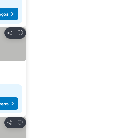
eços
Adicionar aos favoritos
Partilhar
eços
Adicionar aos favoritos
Partilhar