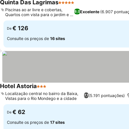
Quinta Das Lagrimas
5 Estrelas
Ver preços
Piscinas ao ar livre e cobertas,
Excelente
(6.907 pontua
9,0
Quartos com vista para o jardim e a
Ver preços
cidade
€ 126
De
Consulte os preços de
16 sites
Hotel Astoria
3 Estrelas
Ver preços
Localização central no bairro da Baixa,
(5.191 pontuações)
7,1
Vistas para o Rio Mondego e a cidade
Ver preços
€ 62
De
Consulte os preços de
17 sites