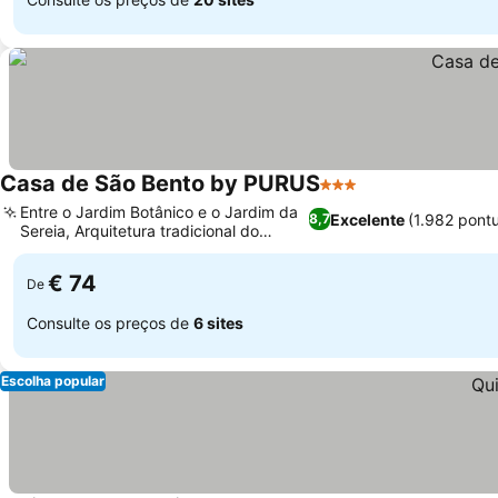
Casa de São Bento by PURUS
3 Estrelas
Ver preços
Entre o Jardim Botânico e o Jardim da
Excelente
(1.982 pont
8,7
Sereia, Arquitetura tradicional do
Ver preços
século XIX
€ 74
De
Consulte os preços de
6 sites
Escolha popular