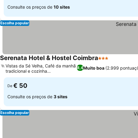
Consulte os preços de
10 sites
Escolha popular
Serenata Hotel & Hostel Coimbra
3 Estrelas
Ver preços
Vistas da Sé Velha, Café da manhã
Muito boa
(2.999 pontuaç
8,4
tradicional e cozinha
Ver preços
compartilhada
€ 50
De
Consulte os preços de
3 sites
Escolha popular