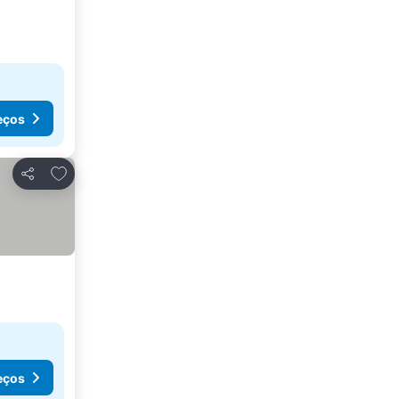
eços
Adicionar aos favoritos
Partilhar
eços