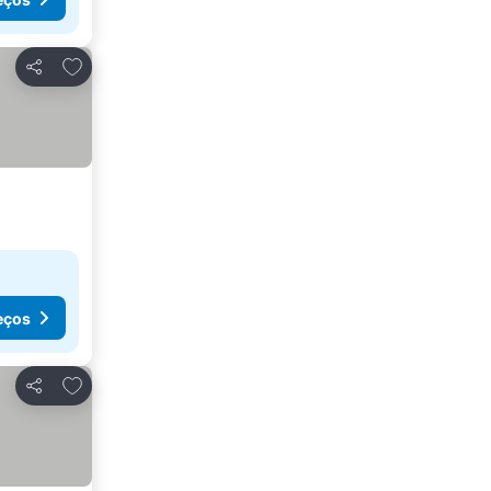
Adicionar aos favoritos
Partilhar
eços
Adicionar aos favoritos
Partilhar