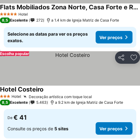
Flats Mobiliados Zona Norte, Casa Forte e Recife
Hotel
5 Estrelas
8,5
Excelente
272
a 1.4 km de Igreja Matriz de Casa Forte
Selecione as datas para ver os preços
Ver preços
exatos.
Escolha popular
Partilhar
Ad
Hotel Costeiro
Hotel
Decoração artística com toque local
3 Estrelas
8,5
Excelente
5.463
a 9.2 km de Igreja Matriz de Casa Forte
€ 41
De
Consulte os preços de
5 sites
Ver preços