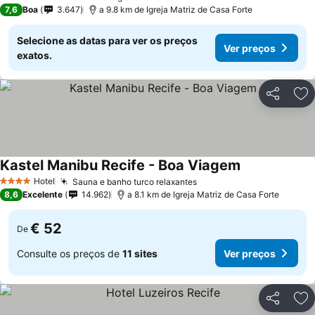
4 Estrelas
7,6
Boa
3.647
a 9.8 km de Igreja Matriz de Casa Forte
Selecione as datas para ver os preços
Ver preços
exatos.
Partilhar
Ad
Kastel Manibu Recife - Boa Viagem
Hotel
Sauna e banho turco relaxantes
4 Estrelas
8,6
Excelente
14.962
a 8.1 km de Igreja Matriz de Casa Forte
€ 52
De
Consulte os preços de
11 sites
Ver preços
Partilhar
Ad