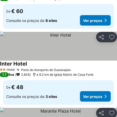
€ 60
De
Consulte os preços de
8 sites
Ver preços
Partilhar
Ad
Inter Hotel
Hotel
Perto do Aeroporto de Guararapes
2 Estrelas
7,7
Boa
2.845
a 9.2 km de Igreja Matriz de Casa Forte
€ 48
De
Consulte os preços de
3 sites
Ver preços
Partilhar
Ad