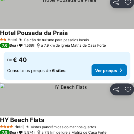
Partilhar
Ad
Hotel Pousada da Praia
Hotel
Balcão de turismo para passeios locais
2 Estrelas
7,6
Boa
1.569
a 7.9 km de Igreja Matriz de Casa Forte
€ 40
De
Consulte os preços de
6 sites
Ver preços
Partilhar
Ad
HY Beach Flats
Hotel
Vistas panorâmicas do mar nos quartos
4 Estrelas
7,9
Boa
5.974
a 7.9 km de Igreja Matriz de Casa Forte