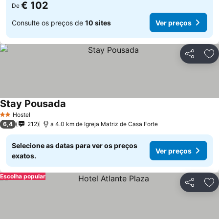
€ 102
De
Consulte os preços de
10 sites
Ver preços
Partilhar
Ad
Stay Pousada
Hostel
2 Estrelas
6,4
212
a 4.0 km de Igreja Matriz de Casa Forte
Selecione as datas para ver os preços
Ver preços
exatos.
Escolha popular
Partilhar
Ad