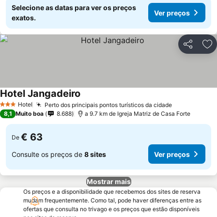
Selecione as datas para ver os preços
Ver preços
exatos.
Partilhar
Ad
Hotel Jangadeiro
Hotel
Perto dos principais pontos turísticos da cidade
3 Estrelas
8,1
Muito boa
8.688
a 9.7 km de Igreja Matriz de Casa Forte
€ 63
De
Consulte os preços de
8 sites
Ver preços
Mostrar mais
Os preços e a disponibilidade que recebemos dos sites de reserva
mudam frequentemente. Como tal, pode haver diferenças entre as
ofertas que consulta no trivago e os preços que estão disponíveis