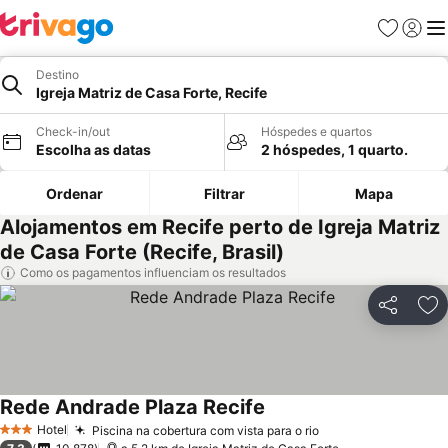
Favoritos
Iniciar
Me
Destino
Igreja Matriz de Casa Forte, Recife
Check-in/out
Hóspedes e quartos
Escolha as datas
2 hóspedes, 1 quarto.
Ordenar
Filtrar
Mapa
Alojamentos em Recife perto de Igreja Matriz
de Casa Forte (Recife, Brasil)
Como os pagamentos influenciam os resultados
Partilhar
Ad
Rede Andrade Plaza Recife
Hotel
Piscina na cobertura com vista para o rio
3 Estrelas