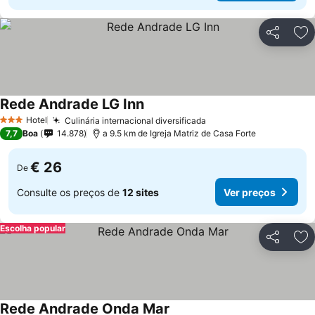
Partilhar
Ad
Rede Andrade LG Inn
Hotel
Culinária internacional diversificada
3 Estrelas
7,7
Boa
14.878
a 9.5 km de Igreja Matriz de Casa Forte
€ 26
De
Consulte os preços de
12 sites
Ver preços
Escolha popular
Partilhar
Ad
Rede Andrade Onda Mar