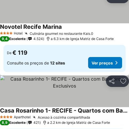
Partilhar
Ad
Novotel Recife Marina
Hotel
Culinária gourmet no restaurante Kais.0
4 Estrelas
9,4
Excelente
4.524
a 6.3 km de Igreja Matriz de Casa Forte
€ 119
De
Consulte os preços de
12 sites
Ver preços
Partilhar
Ad
Casa Rosarinho 1- RECIFE - Quartos com Banheiros Exclusivos
Aparthotel
Acesso à cozinha compartilhada
4 Estrelas
8,9
Excelente
421
a 2.2 km de Igreja Matriz de Casa Forte