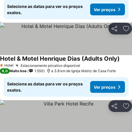
Selecione as datas para ver os preços
Ver preços
exatos.
Partilhar
Ad
Hotel & Motel Henrique Dias (Adults Only)
Hotel
Estacionamento privativo disponível
1 Estrelas
8,0
Muito boa
1.550
a 3.8 km de Igreja Matriz de Casa Forte
Selecione as datas para ver os preços
Ver preços
exatos.
Partilhar
Ad