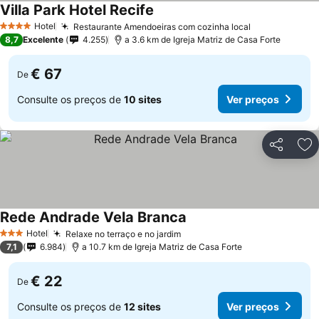
Villa Park Hotel Recife
Hotel
Restaurante Amendoeiras com cozinha local
4 Estrelas
8,7
Excelente
4.255
a 3.6 km de Igreja Matriz de Casa Forte
€ 67
De
Consulte os preços de
10 sites
Ver preços
Partilhar
Ad
Rede Andrade Vela Branca
Hotel
Relaxe no terraço e no jardim
3 Estrelas
7,1
6.984
a 10.7 km de Igreja Matriz de Casa Forte
€ 22
De
Consulte os preços de
12 sites
Ver preços