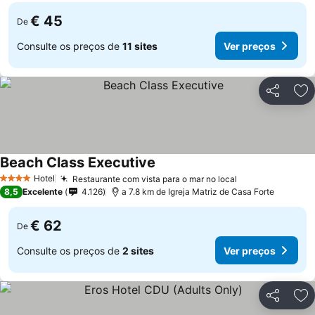
€ 45
De
Consulte os preços de
11 sites
Ver preços
Partilhar
Ad
Beach Class Executive
Hotel
Restaurante com vista para o mar no local
4 Estrelas
8,5
Excelente
4.126
a 7.8 km de Igreja Matriz de Casa Forte
€ 62
De
Consulte os preços de
2 sites
Ver preços
Partilhar
Ad