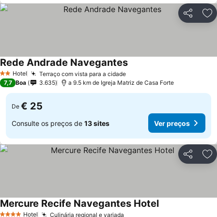
Partilhar
Ad
Rede Andrade Navegantes
Hotel
Terraço com vista para a cidade
2 Estrelas
7,7
Boa
3.635
a 9.5 km de Igreja Matriz de Casa Forte
€ 25
De
Consulte os preços de
13 sites
Ver preços
Partilhar
Ad
Mercure Recife Navegantes Hotel
Hotel
Culinária regional e variada