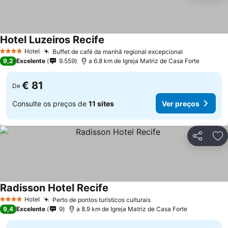
Hotel Luzeiros Recife
Hotel
Buffet de café da manhã regional excepcional
4 Estrelas
9,2
Excelente
9.559
a 6.8 km de Igreja Matriz de Casa Forte
€ 81
De
Consulte os preços de
11 sites
Ver preços
Partilhar
Ad
Radisson Hotel Recife
Hotel
Perto de pontos turísticos culturais
4 Estrelas
9,4
Excelente
9
a 8.9 km de Igreja Matriz de Casa Forte