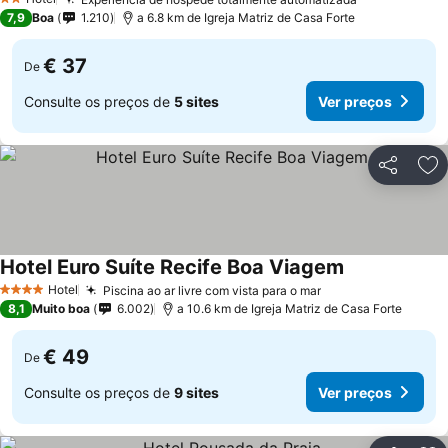
2 Estrelas
7,9
Boa
1.210
a 6.8 km de Igreja Matriz de Casa Forte
€ 37
De
Consulte os preços de
5 sites
Ver preços
Partilhar
Ad
Hotel Euro Suíte Recife Boa Viagem
Hotel
Piscina ao ar livre com vista para o mar
4 Estrelas
8,1
Muito boa
6.002
a 10.6 km de Igreja Matriz de Casa Forte
€ 49
De
Consulte os preços de
9 sites
Ver preços