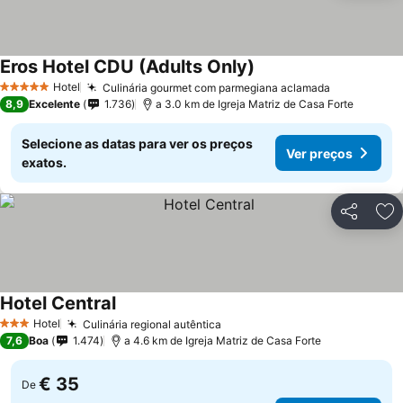
Eros Hotel CDU (Adults Only)
Hotel
Culinária gourmet com parmegiana aclamada
5 Estrelas
8,9
Excelente
1.736
a 3.0 km de Igreja Matriz de Casa Forte
Selecione as datas para ver os preços
Ver preços
exatos.
Partilhar
Ad
Hotel Central
Hotel
Culinária regional autêntica
3 Estrelas
7,6
Boa
1.474
a 4.6 km de Igreja Matriz de Casa Forte
€ 35
De