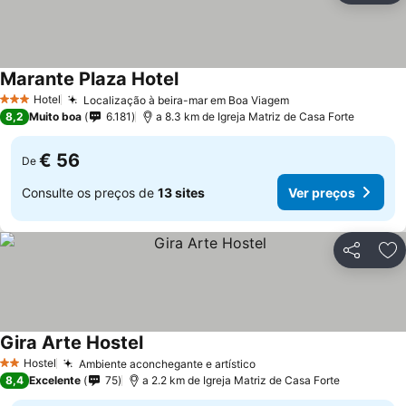
Marante Plaza Hotel
Hotel
Localização à beira-mar em Boa Viagem
3 Estrelas
8,2
Muito boa
6.181
a 8.3 km de Igreja Matriz de Casa Forte
€ 56
De
Consulte os preços de
13 sites
Ver preços
Partilhar
Ad
Gira Arte Hostel
Hostel
Ambiente aconchegante e artístico
2 Estrelas
8,4
Excelente
75
a 2.2 km de Igreja Matriz de Casa Forte