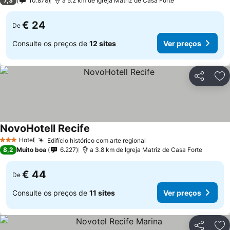
7,3
10.878
a 5.2 km de Igreja Matriz de Casa Forte
€ 24
De
Consulte os preços de
12 sites
Ver preços
Partilhar
Ad
NovoHotell Recife
Hotel
Edifício histórico com arte regional
3 Estrelas
8,2
Muito boa
6.227
a 3.8 km de Igreja Matriz de Casa Forte
€ 44
De
Consulte os preços de
11 sites
Ver preços