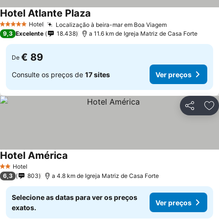
Hotel Atlante Plaza
Hotel
Localização à beira-mar em Boa Viagem
5 Estrelas
9,3
Excelente
18.438
a 11.6 km de Igreja Matriz de Casa Forte
€ 89
De
Consulte os preços de
17 sites
Ver preços
Partilhar
Ad
Hotel América
Hotel
2 Estrelas
6,3
803
a 4.8 km de Igreja Matriz de Casa Forte
Selecione as datas para ver os preços
Ver preços
exatos.