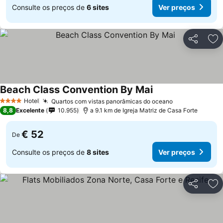
Consulte os preços de
6 sites
Ver preços
Partilhar
Ad
Beach Class Convention By Mai
Hotel
Quartos com vistas panorâmicas do oceano
4 Estrelas
8,8
Excelente
10.955
a 9.1 km de Igreja Matriz de Casa Forte
€ 52
De
Consulte os preços de
8 sites
Ver preços
Partilhar
Ad