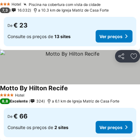
Hotel
Piscina na cobertura com vista da cidade
3 Estrelas
7,3
16.032
a 10.3 km de Igreja Matriz de Casa Forte
€ 23
De
Consulte os preços de
13 sites
Ver preços
Partilhar
Ad
Motto By Hilton Recife
Hotel
4 Estrelas
8,8
Excelente
324
a 6.1 km de Igreja Matriz de Casa Forte
€ 66
De
Consulte os preços de
2 sites
Ver preços