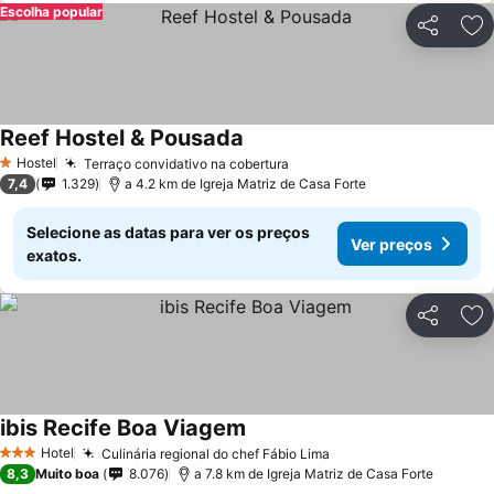
Escolha popular
Partilhar
Ad
Reef Hostel & Pousada
Hostel
Terraço convidativo na cobertura
1 Estrelas
7,4
1.329
a 4.2 km de Igreja Matriz de Casa Forte
Selecione as datas para ver os preços
Ver preços
exatos.
Partilhar
Ad
ibis Recife Boa Viagem
Hotel
Culinária regional do chef Fábio Lima
3 Estrelas
8,3
Muito boa
8.076
a 7.8 km de Igreja Matriz de Casa Forte