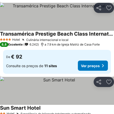
Partilhar
Ad
Transamérica Prestige Beach Class International
Hotel
Culinária internacional e local
4 Estrelas
8,8
Excelente
6.242
a 7.9 km de Igreja Matriz de Casa Forte
€ 92
De
Consulte os preços de
11 sites
Ver preços
Partilhar
Ad
Sun Smart Hotel
Hotel
Experiência de hóspede totalmente automatizada