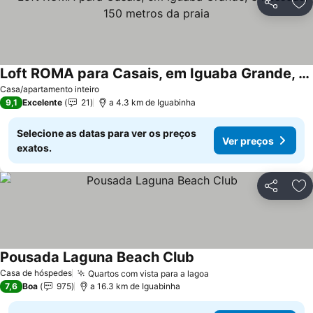
Partilhar
Ad
Loft ROMA para Casais, em Iguaba Grande, 3 Pessoas, 150 metros da praia
Casa/apartamento inteiro
9,1
Excelente
21
a 4.3 km de Iguabinha
Selecione as datas para ver os preços
Ver preços
exatos.
Partilhar
Ad
Pousada Laguna Beach Club
Casa de hóspedes
Quartos com vista para a lagoa
7,6
Boa
975
a 16.3 km de Iguabinha