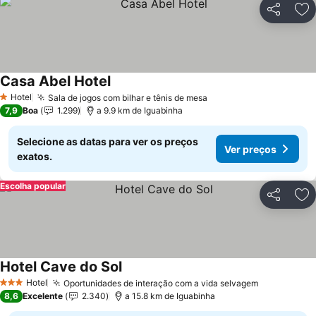
Partilhar
Ad
Casa Abel Hotel
Hotel
Sala de jogos com bilhar e tênis de mesa
1 Estrelas
7,9
Boa
1.299
a 9.9 km de Iguabinha
Selecione as datas para ver os preços
Ver preços
exatos.
Escolha popular
Partilhar
Ad
Hotel Cave do Sol
Hotel
Oportunidades de interação com a vida selvagem
3 Estrelas
8,6
Excelente
2.340
a 15.8 km de Iguabinha