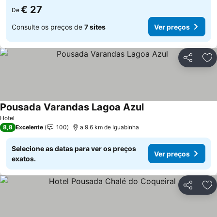
€ 27
De
Consulte os preços de
7 sites
Ver preços
Partilhar
Ad
Pousada Varandas Lagoa Azul
Hotel
8,8
Excelente
100
a 9.6 km de Iguabinha
Selecione as datas para ver os preços
Ver preços
exatos.
Partilhar
Ad