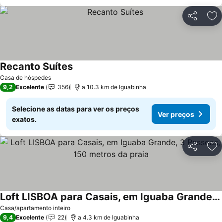
Partilhar
Ad
Recanto Suítes
Casa de hóspedes
9,2
Excelente
356
a 10.3 km de Iguabinha
Selecione as datas para ver os preços
Ver preços
exatos.
Partilhar
Ad
Loft LISBOA para Casais, em Iguaba Grande, 3 Pessoas, 150 metros da praia
Casa/apartamento inteiro
9,4
Excelente
22
a 4.3 km de Iguabinha