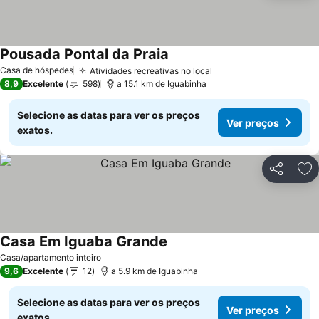
Pousada Pontal da Praia
Casa de hóspedes
Atividades recreativas no local
8,9
Excelente
598
a 15.1 km de Iguabinha
Selecione as datas para ver os preços
Ver preços
exatos.
Partilhar
Ad
Casa Em Iguaba Grande
Casa/apartamento inteiro
9,6
Excelente
12
a 5.9 km de Iguabinha
Selecione as datas para ver os preços
Ver preços
exatos.