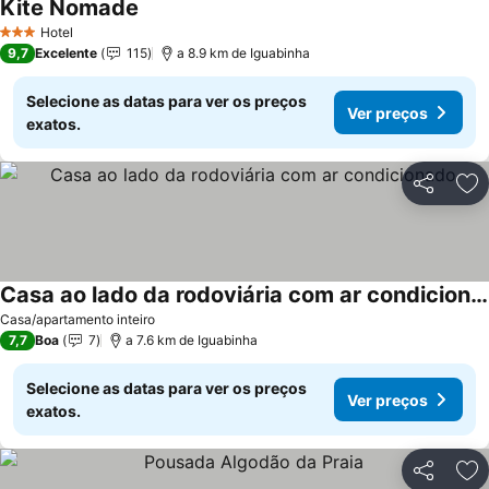
Kite Nomade
Hotel
3 Estrelas
9,7
Excelente
115
a 8.9 km de Iguabinha
Selecione as datas para ver os preços
Ver preços
exatos.
Partilhar
Ad
Casa ao lado da rodoviária com ar condicionado
Casa/apartamento inteiro
7,7
Boa
7
a 7.6 km de Iguabinha
Selecione as datas para ver os preços
Ver preços
exatos.
Partilhar
Ad