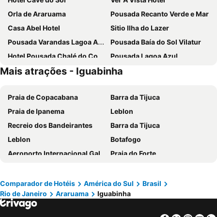
Orla de Araruama
Pousada Recanto Verde e Mar
Casa Abel Hotel
Sitio Ilha do Lazer
Pousada Varandas Lagoa Azul
Pousada Baía do Sol Vilatur
Hotel Pousada Chalé do Coqueiral
Pousada Lagoa Azul
Mais atrações - Iguabinha
Praia de Copacabana
Barra da Tijuca
Praia de Ipanema
Leblon
Recreio dos Bandeirantes
Barra da Tijuca
Leblon
Botafogo
Aeroporto Internacional Galeão - Antônio Carlos Jobim
Praia do Forte
Rua das Pedras
Lumiar
Flamengo
Lapa
Comparador de Hotéis
América do Sul
Brasil
Rio de Janeiro
Araruama
Iguabinha
Aeroporto do Rio de Janeiro - Santos Dumont
Geribá
Arpoador
Vila do Abraão