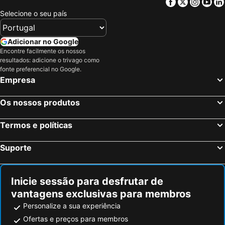
Facebook
Twitter
Insta
Yo
Catete
Parque Olímpico
Selecione o seu país
Avenida Atlântica
Centro
Praia do Peró
Rock in Rio - Cidade do Rock
Adicionar no Google
Praia do Leme
Consulado Geral dos Estados Unidos
Encontre facilmente os nossos
resultados: adicione o trivago como
Estádio Mário Filho ou Maracanã
Laranjeiras
fonte preferencial no Google.
Empresa
Praia do Recreio
Praia de Icaraí
Leme
Itaúna
Os nossos produtos
Glória
Terminal Rodoviário Novo Rio
Praia do Flamengo
Praia do Abraão
Termos e políticas
Ilha de Paquetá
João Fernandes
Suporte
Praia de São Conrado
Arraial do Cabo
Rio Centro
Santa Teresa
Inicie sessão para desfrutar de
Urca
Riocentro Convention Centre
vantagens exclusivas para membros
Corcovado - Cristo Redentor
Arcos da Lapa
Personalize a sua experiência
Centro Olímpico de Tênis
Circuito Lumiar e São Pedro da Serra
Ofertas e preços para membros