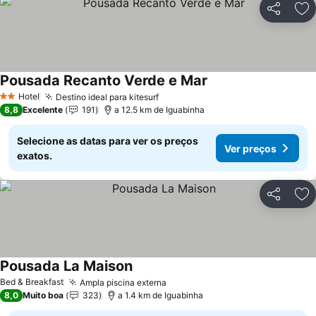
Partilhar
Ad
Pousada Recanto Verde e Mar
Hotel
Destino ideal para kitesurf
2 Estrelas
8,8
Excelente
191
a 12.5 km de Iguabinha
Selecione as datas para ver os preços
Ver preços
exatos.
Partilhar
Ad
Pousada La Maison
Bed & Breakfast
Ampla piscina externa
8,0
Muito boa
323
a 1.4 km de Iguabinha