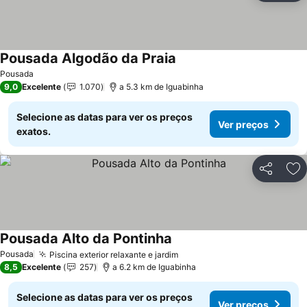
Pousada Algodão da Praia
Pousada
9,0
Excelente
1.070
a 5.3 km de Iguabinha
Selecione as datas para ver os preços
Ver preços
exatos.
Partilhar
Ad
Pousada Alto da Pontinha
Pousada
Piscina exterior relaxante e jardim
8,5
Excelente
257
a 6.2 km de Iguabinha
Selecione as datas para ver os preços
Ver preços