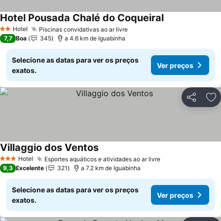
Hotel Pousada Chalé do Coqueiral
Hotel
Piscinas convidativas ao ar livre
2 Estrelas
7,7
Boa
345
a 4.6 km de Iguabinha
Selecione as datas para ver os preços
Ver preços
exatos.
Partilhar
Ad
Villaggio dos Ventos
Hotel
Esportes aquáticos e atividades ao ar livre
3 Estrelas
9,3
Excelente
321
a 7.2 km de Iguabinha
Selecione as datas para ver os preços
Ver preços
exatos.