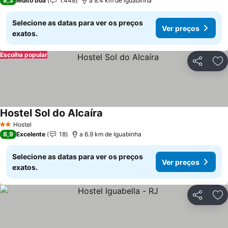
8,3
Muito boa
1.448
a 8.4 km de Iguabinha
Selecione as datas para ver os preços
Ver preços
exatos.
Escolha popular
Partilhar
Ad
Hostel Sol do Alcaíra
Hostel
2 Estrelas
8,9
Excelente
18
a 6.9 km de Iguabinha
Selecione as datas para ver os preços
Ver preços
exatos.
Partilhar
Ad