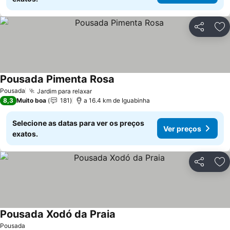
Partilhar
Ad
Pousada Pimenta Rosa
Pousada
Jardim para relaxar
8,3
Muito boa
181
a 16.4 km de Iguabinha
Selecione as datas para ver os preços
Ver preços
exatos.
Partilhar
Ad
Pousada Xodó da Praia
Pousada