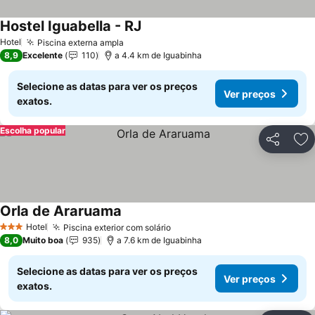
Hostel Iguabella - RJ
Hotel
Piscina externa ampla
8,9
Excelente
110
a 4.4 km de Iguabinha
Selecione as datas para ver os preços
Ver preços
exatos.
Escolha popular
Partilhar
Ad
Orla de Araruama
Hotel
Piscina exterior com solário
3 Estrelas
8,0
Muito boa
935
a 7.6 km de Iguabinha
Selecione as datas para ver os preços
Ver preços
exatos.