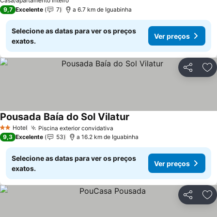
Casa/apartamento inteiro
9,7
Excelente
7
a 6.7 km de Iguabinha
Selecione as datas para ver os preços
Ver preços
exatos.
Partilhar
Ad
Pousada Baía do Sol Vilatur
Hotel
Piscina exterior convidativa
2 Estrelas
9,3
Excelente
53
a 16.2 km de Iguabinha
Selecione as datas para ver os preços
Ver preços
exatos.
Partilhar
Ad