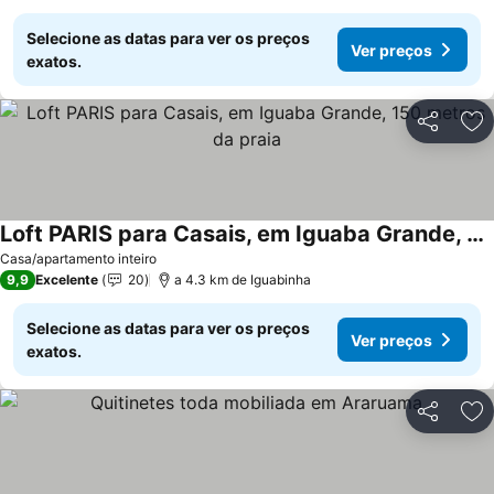
Selecione as datas para ver os preços
Ver preços
exatos.
Partilhar
Ad
Loft PARIS para Casais, em Iguaba Grande, 150 metros da praia
Casa/apartamento inteiro
9,9
Excelente
20
a 4.3 km de Iguabinha
Selecione as datas para ver os preços
Ver preços
exatos.
Partilhar
Ad