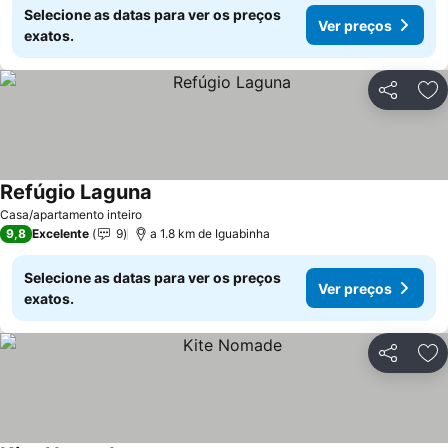
Selecione as datas para ver os preços
Ver preços
exatos.
Partilhar
Ad
Refúgio Laguna
Casa/apartamento inteiro
9,8
Excelente
9
a 1.8 km de Iguabinha
Selecione as datas para ver os preços
Ver preços
exatos.
Partilhar
Ad