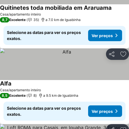
Quitinetes toda mobiliada em Araruama
Casa/apartamento inteiro
8,7
Excelente
35
a 7.0 km de Iguabinha
Selecione as datas para ver os preços
Ver preços
exatos.
Partilhar
Ad
Alfa
Casa/apartamento inteiro
8,5
Excelente
8
a 9.5 km de Iguabinha
Selecione as datas para ver os preços
Ver preços
exatos.