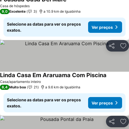
Casa de hóspedes
9,0
Excelente
3
a 10.9 km de Iguabinha
Selecione as datas para ver os preços
Ver preços
exatos.
Partilhar
Ad
Linda Casa Em Araruama Com Piscina
Casa/apartamento inteiro
8,4
Muito boa
21
a 9.6 km de Iguabinha
Selecione as datas para ver os preços
Ver preços
exatos.
Partilhar
Ad