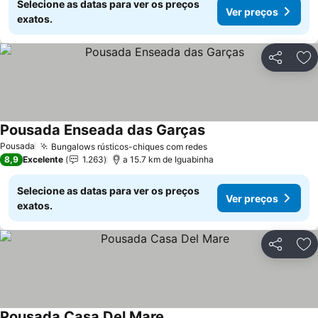
Selecione as datas para ver os preços
Ver preços
exatos.
Partilhar
Ad
Pousada Enseada das Garças
Pousada
Bungalows rústicos-chiques com redes
8,9
Excelente
1.263
a 15.7 km de Iguabinha
Selecione as datas para ver os preços
Ver preços
exatos.
Partilhar
Ad
Pousada Casa Del Mare