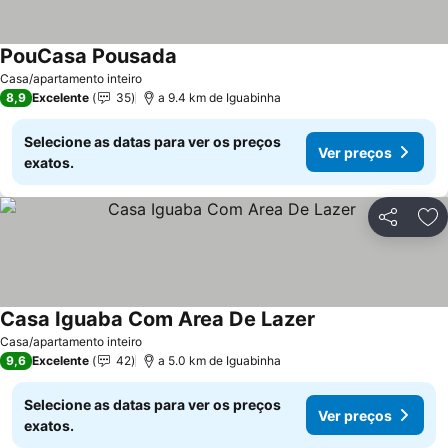
PouCasa Pousada
Casa/apartamento inteiro
8,9
Excelente
35
a 9.4 km de Iguabinha
Selecione as datas para ver os preços
Ver preços
exatos.
Partilhar
Ad
Casa Iguaba Com Area De Lazer
Casa/apartamento inteiro
9,6
Excelente
42
a 5.0 km de Iguabinha
Selecione as datas para ver os preços
Ver preços
exatos.