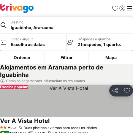
Favoritos
Iniciar
Me
Destino
Iguabinha, Araruama
Check-in/out
Hóspedes e quartos
Escolha as datas
2 hóspedes, 1 quarto.
Ordenar
Filtrar
Mapa
Alojamentos em Araruama perto de
Iguabinha
Como os pagamentos influenciam os resultados
Escolha popular
Partilhar
Ad
Ver A Vista Hotel
Hotel
Duas piscinas externas para todas as idades
2 Estrelas