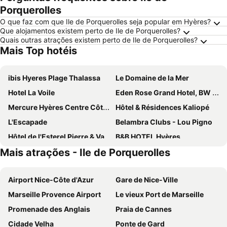
Porquerolles
O que faz com que Ile de Porquerolles seja popular em Hyères?
Que alojamentos existem perto de Ile de Porquerolles?
Quais outras atrações existem perto de Ile de Porquerolles?
Mais Top hotéis
ibis Hyeres Plage Thalassa
Le Domaine de la Mer
Hotel La Voile
Eden Rose Grand Hotel, BW Premier Collection
Mercure Hyères Centre Côte d'Azur
Hôtel & Résidences Kaliopé
L'Escapade
Belambra Clubs - Lou Pigno
Hôtel de l'Esterel Pierre & Vacances
B&B HOTEL Hyères
Mais atrações - Ile de Porquerolles
Hôtel de la Plage - HDLP
ibis Hyères Centre
ibis budget Hyères Centre Ville
Le Hameau des Pesquiers Ecolodge, Curio Collection by Hilton
Airport Nice-Côte d'Azur
Gare de Nice-Ville
Hôtel Bor
Ibis Styles Hyères Rooftop & Spa
Marseille Provence Airport
Le vieux Port de Marseille
Hôtel Almanarre Plage - Hôtel Eco-Responsable face à la mer
Anglade Hotel
Promenade des Anglais
Praia de Cannes
Casino Hôtel des Palmiers
Hostellerie du Cigalou
Cidade Velha
Ponte de Gard
Hôtel L'Oustaou
Hôtel Les Jardins de Bormes