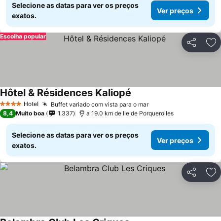
Selecione as datas para ver os preços
Ver preços
exatos.
Escolha popular
Partilhar
Ad
Hôtel & Résidences Kaliopé
Hotel
Buffet variado com vista para o mar
4 Estrelas
8,4
Muito boa
1.337
a 19.0 km de Ile de Porquerolles
Selecione as datas para ver os preços
Ver preços
exatos.
Partilhar
Ad