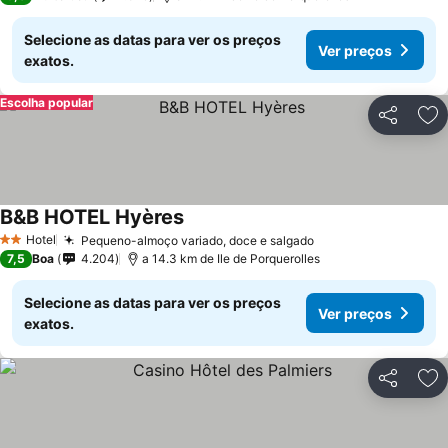
Selecione as datas para ver os preços
Ver preços
exatos.
Escolha popular
Partilhar
Ad
B&B HOTEL Hyères
Hotel
Pequeno-almoço variado, doce e salgado
2 Estrelas
7,5
Boa
4.204
a 14.3 km de Ile de Porquerolles
Selecione as datas para ver os preços
Ver preços
exatos.
Partilhar
Ad