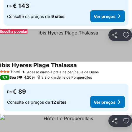
€ 143
De
Consulte os preços de
9 sites
Ver preços
Escolha popular
Partilhar
Ad
ibis Hyeres Plage Thalassa
Hotel
Acesso direto à praia na península de Giens
3 Estrelas
7,7
Boa
4.209
a 8.0 km de Ile de Porquerolles
€ 89
De
Consulte os preços de
12 sites
Ver preços
Partilhar
Ad