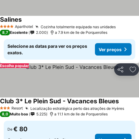
Salines
Aparthotel
Cozinha totalmente equipada nas unidades
4 Estrelas
8,7
Excelente
2.000
a 7.9 km de Ile de Porquerolles
Selecione as datas para ver os preços
Ver preços
exatos.
Escolha popular
Partilhar
Ad
Club 3* Le Plein Sud - Vacances Bleues
Resort
Localização estratégica perto das atrações de Hyères
3 Estrelas
8,0
Muito boa
5.225
a 11.1 km de Ile de Porquerolles
€ 80
De