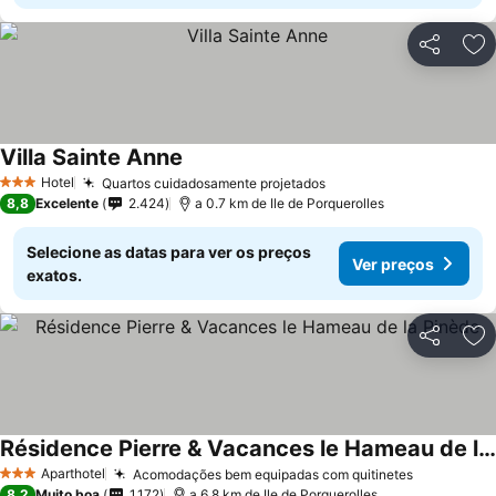
Partilhar
Ad
Villa Sainte Anne
Hotel
Quartos cuidadosamente projetados
3 Estrelas
8,8
Excelente
2.424
a 0.7 km de Ile de Porquerolles
Selecione as datas para ver os preços
Ver preços
exatos.
Partilhar
Ad
Résidence Pierre & Vacances le Hameau de la Pinède
Aparthotel
Acomodações bem equipadas com quitinetes
3 Estrelas
8,2
Muito boa
1.172
a 6.8 km de Ile de Porquerolles