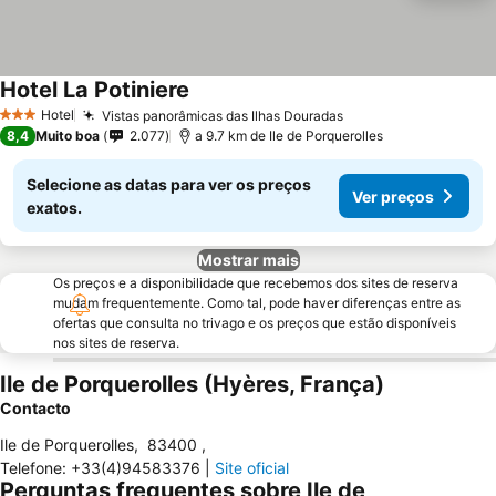
Hotel La Potiniere
Hotel
Vistas panorâmicas das Ilhas Douradas
3 Estrelas
8,4
Muito boa
2.077
a 9.7 km de Ile de Porquerolles
Selecione as datas para ver os preços
Ver preços
exatos.
Mostrar mais
Os preços e a disponibilidade que recebemos dos sites de reserva
mudam frequentemente. Como tal, pode haver diferenças entre as
ofertas que consulta no trivago e os preços que estão disponíveis
nos sites de reserva.
Ile de Porquerolles (Hyères, França)
Contacto
Ile de Porquerolles
,
83400
,
Telefone
:
+33(4)94583376
|
Site oficial
Perguntas frequentes sobre Ile de