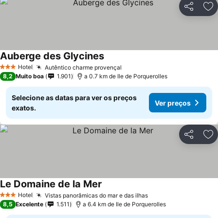
Partilhar
Ad
Auberge des Glycines
Hotel
Autêntico charme provençal
3 Estrelas
8,2
Muito boa
1.901
a 0.7 km de Ile de Porquerolles
Selecione as datas para ver os preços
Ver preços
exatos.
Partilhar
Ad
Le Domaine de la Mer
Hotel
Vistas panorâmicas do mar e das ilhas
3 Estrelas
8,5
Excelente
1.511
a 6.4 km de Ile de Porquerolles