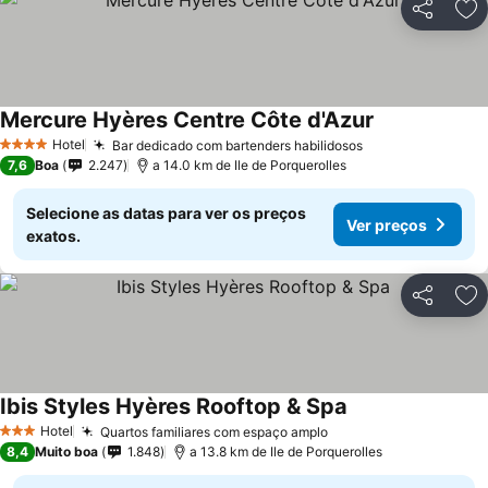
Partilhar
Ad
Mercure Hyères Centre Côte d'Azur
Hotel
Bar dedicado com bartenders habilidosos
4 Estrelas
7,6
Boa
2.247
a 14.0 km de Ile de Porquerolles
Selecione as datas para ver os preços
Ver preços
exatos.
Partilhar
Ad
Ibis Styles Hyères Rooftop & Spa
Hotel
Quartos familiares com espaço amplo
3 Estrelas
8,4
Muito boa
1.848
a 13.8 km de Ile de Porquerolles