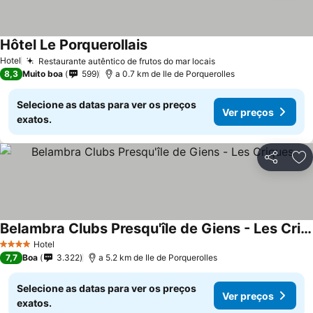
Hôtel Le Porquerollais
Hotel
Restaurante autêntico de frutos do mar locais
8,3
Muito boa
599
a 0.7 km de Ile de Porquerolles
Selecione as datas para ver os preços
Ver preços
exatos.
Partilhar
Ad
Belambra Clubs Presqu'île de Giens - Les Criques
Hotel
4 Estrelas
7,7
Boa
3.322
a 5.2 km de Ile de Porquerolles
Selecione as datas para ver os preços
Ver preços
exatos.