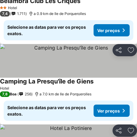
Belambra Club Les Criques
Hotel
2 Estrelas
7,4
1.711
a 0.9 km de Ile de Porquerolles
Selecione as datas para ver os preços
Ver preços
exatos.
Partilhar
Ad
Camping La Presqu'île de Giens
Hotel
7,8
Boa
256
a 7.0 km de Ile de Porquerolles
Selecione as datas para ver os preços
Ver preços
exatos.
Partilhar
Ad