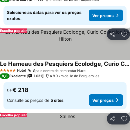
Selecione as datas para ver os preços
Ver preços
exatos.
Escolha popular
Partilhar
Ad
Le Hameau des Pesquiers Ecolodge, Curio Collection by Hilton
Hotel
Spa e centro de bem-estar Nuxe
5 Estrelas
8,8
Excelente
1.631
a 8.9 km de Ile de Porquerolles
€ 218
De
Consulte os preços de
5 sites
Ver preços
Escolha popular
Partilhar
Ad