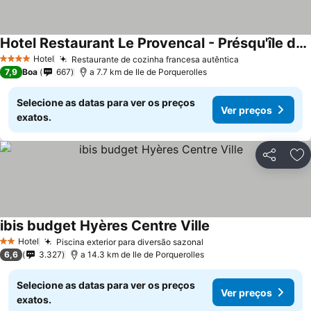
Hotel Restaurant Le Provencal - Présqu'île de Giens - Bord de Mer
Hotel
Restaurante de cozinha francesa autêntica
4 Estrelas
7,9
Boa
667
a 7.7 km de Ile de Porquerolles
Selecione as datas para ver os preços
Ver preços
exatos.
Partilhar
Ad
ibis budget Hyères Centre Ville
Hotel
Piscina exterior para diversão sazonal
2 Estrelas
6,6
3.327
a 14.3 km de Ile de Porquerolles
Selecione as datas para ver os preços
Ver preços
exatos.