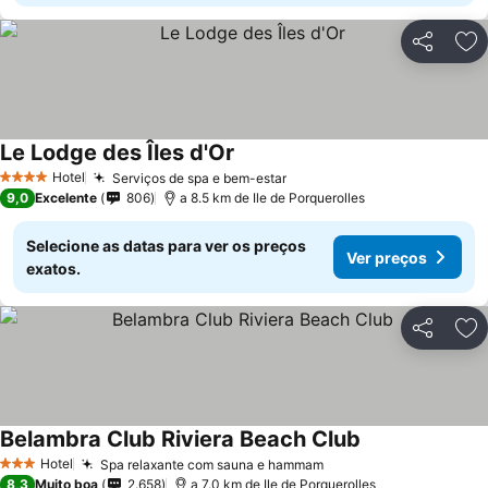
Partilhar
Ad
Le Lodge des Îles d'Or
Hotel
Serviços de spa e bem-estar
4 Estrelas
9,0
Excelente
806
a 8.5 km de Ile de Porquerolles
Selecione as datas para ver os preços
Ver preços
exatos.
Partilhar
Ad
Belambra Club Riviera Beach Club
Hotel
Spa relaxante com sauna e hammam
3 Estrelas
8,3
Muito boa
2.658
a 7.0 km de Ile de Porquerolles