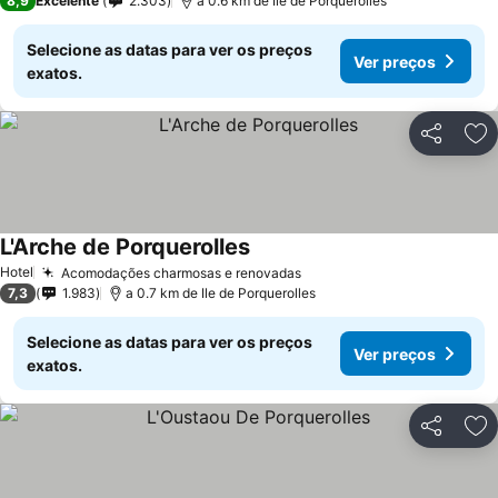
8,9
Excelente
2.303
a 0.6 km de Ile de Porquerolles
Selecione as datas para ver os preços
Ver preços
exatos.
Partilhar
Ad
L'Arche de Porquerolles
Hotel
Acomodações charmosas e renovadas
7,3
1.983
a 0.7 km de Ile de Porquerolles
Selecione as datas para ver os preços
Ver preços
exatos.
Partilhar
Ad