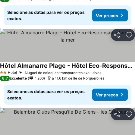
Selecione as datas para ver os preços
Ver preços
exatos.
Partilhar
Ad
Hôtel Almanarre Plage - Hôtel Eco-Responsable face à la mer
Hotel
Aluguel de caiaques transparentes exclusivos
2 Estrelas
8,7
Excelente
1.266
a 11.6 km de Ile de Porquerolles
Selecione as datas para ver os preços
Ver preços
exatos.
Partilhar
Ad