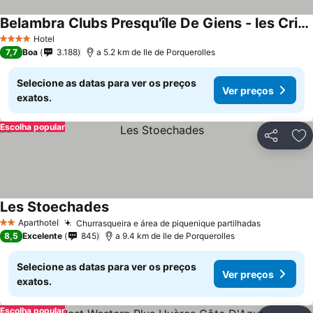
Belambra Clubs Presqu'île De Giens - les Criques
Hotel
4 Estrelas
7,7
Boa
3.188
a 5.2 km de Ile de Porquerolles
Selecione as datas para ver os preços
Ver preços
exatos.
Escolha popular
Partilhar
Ad
Les Stoechades
Aparthotel
Churrasqueira e área de piquenique partilhadas
2 Estrelas
8,5
Excelente
845
a 9.4 km de Ile de Porquerolles
Selecione as datas para ver os preços
Ver preços
exatos.
Escolha popular