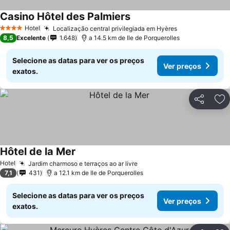
Casino Hôtel des Palmiers
Hotel
Localização central privilegiada em Hyères
4 Estrelas
8,5
Excelente
1.648
a 14.5 km de Ile de Porquerolles
Selecione as datas para ver os preços
Ver preços
exatos.
Partilhar
Ad
Hôtel de la Mer
Hotel
Jardim charmoso e terraços ao ar livre
7,1
431
a 12.1 km de Ile de Porquerolles
Selecione as datas para ver os preços
Ver preços
exatos.