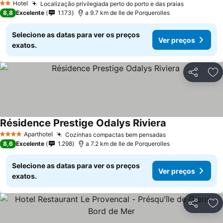
Hotel
Localização privilegiada perto do porto e das praias
2 Estrelas
8,8
Excelente
1.173
a 9.7 km de Ile de Porquerolles
Selecione as datas para ver os preços
Ver preços
exatos.
Partilhar
Ad
Résidence Prestige Odalys Riviera
Aparthotel
Cozinhas compactas bem pensadas
4 Estrelas
8,6
Excelente
1.298
a 7.2 km de Ile de Porquerolles
Selecione as datas para ver os preços
Ver preços
exatos.
Partilhar
Ad