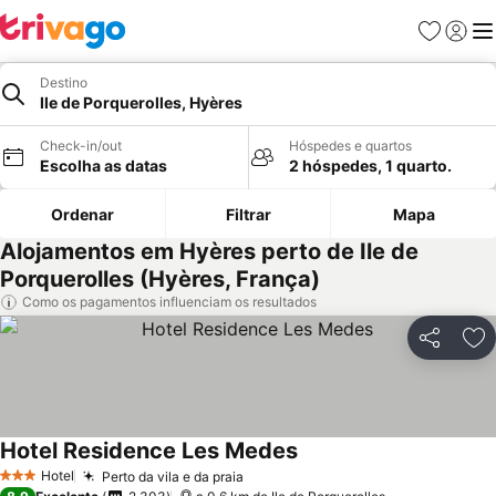
Favoritos
Iniciar
Me
Destino
Ile de Porquerolles, Hyères
Check-in/out
Hóspedes e quartos
Escolha as datas
2 hóspedes, 1 quarto.
Ordenar
Filtrar
Mapa
Alojamentos em Hyères perto de Ile de
Porquerolles (Hyères, França)
Como os pagamentos influenciam os resultados
Partilhar
Ad
Hotel Residence Les Medes
Hotel
Perto da vila e da praia
3 Estrelas