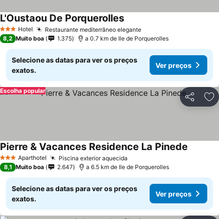
L'Oustaou De Porquerolles
Hotel
Restaurante mediterrâneo elegante
3 Estrelas
8,2
Muito boa
1.375
a 0.7 km de Ile de Porquerolles
Selecione as datas para ver os preços
Ver preços
exatos.
Escolha popular
Partilhar
Ad
Pierre & Vacances Residence La Pinede
Aparthotel
Piscina exterior aquecida
3 Estrelas
8,1
Muito boa
2.647
a 6.5 km de Ile de Porquerolles
Selecione as datas para ver os preços
Ver preços
exatos.