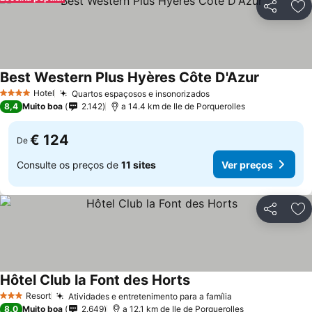
Partilhar
Ad
Best Western Plus Hyères Côte D'Azur
Hotel
Quartos espaçosos e insonorizados
4 Estrelas
8,4
Muito boa
2.142
a 14.4 km de Ile de Porquerolles
€ 124
De
Consulte os preços de
11 sites
Ver preços
Partilhar
Ad
Hôtel Club la Font des Horts
Resort
Atividades e entretenimento para a família
3 Estrelas
8,0
Muito boa
2.649
a 12.1 km de Ile de Porquerolles