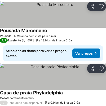
Partilhar
Ad
Pousada Marceneiro
Ver preços
Pousada
Varanda com vista para o mar
Ver preços
9,3
Excelente
657
a 18.9 km de Ilha da Crôa
Selecione as datas para ver os preços
Ver preços
exatos.
Partilhar
Ad
Casa de praia Phyladelphia
Ver preços
Casa/apartamento inteiro
/
a 0.9 km de Ilha da Crôa
Pontuação não disponível