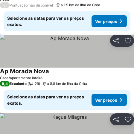
/
a 1.9 km de Ilha da Crôa
Pontuação não disponível
Selecione as datas para ver os preços
Ver preços
exatos.
Partilhar
Ad
Ap Morada Nova
Ver preços
Casa/apartamento inteiro
9,4
Excelente
29
a 8.8 km de Ilha da Crôa
Selecione as datas para ver os preços
Ver preços
exatos.
Partilhar
Ad