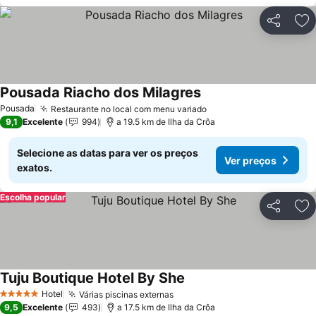
Partilhar
Ad
Pousada Riacho dos Milagres
Ver preços
Pousada
Restaurante no local com menu variado
Ver preços
9,1
Excelente
994
a 19.5 km de Ilha da Crôa
Selecione as datas para ver os preços
Ver preços
exatos.
Escolha popular
Partilhar
Ad
Tuju Boutique Hotel By She
Ver preços
Hotel
Várias piscinas externas
Ver preços
5 Estrelas
9,5
Excelente
493
a 17.5 km de Ilha da Crôa