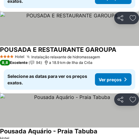
exatos.
Partilhar
Ad
POUSADA E RESTAURANTE GAROUPA
Ver preço
Hotel
Instalação relaxante de hidromassagem
Ver preços
4 Estrelas
8,8
Excelente
94
a 18.9 km de Ilha da Crôa
Selecione as datas para ver os preços
Ver preços
exatos.
Partilhar
Ad
Pousada Aquário - Praia Tabuba
Ver preços
Hotel