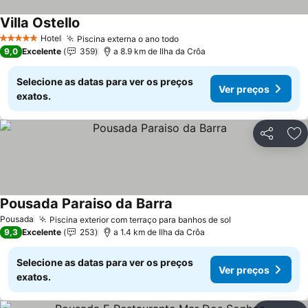
Villa Ostello
Ver preços
Hotel
Piscina externa o ano todo
Ver preços
5 Estrelas
9,0
Excelente
359
a 8.9 km de Ilha da Crôa
Selecione as datas para ver os preços
Ver preços
exatos.
Partilhar
Ad
Pousada Paraiso da Barra
Ver preços
Pousada
Piscina exterior com terraço para banhos de sol
Ver preços
9,3
Excelente
253
a 1.4 km de Ilha da Crôa
Selecione as datas para ver os preços
Ver preços
exatos.