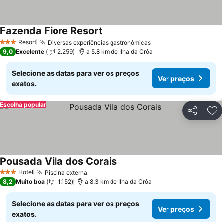
Fazenda Fiore Resort
Ver preços
Resort
Diversas experiências gastronômicas
Ver preços
3 Estrelas
9,0
Excelente
2.259
a 5.8 km de Ilha da Crôa
Selecione as datas para ver os preços
Ver preços
exatos.
Escolha popular
Partilhar
Ad
Pousada Vila dos Corais
Ver preços
Hotel
Piscina externa
Ver preços
3 Estrelas
8,2
Muito boa
1.152
a 8.3 km de Ilha da Crôa
Selecione as datas para ver os preços
Ver preços
exatos.