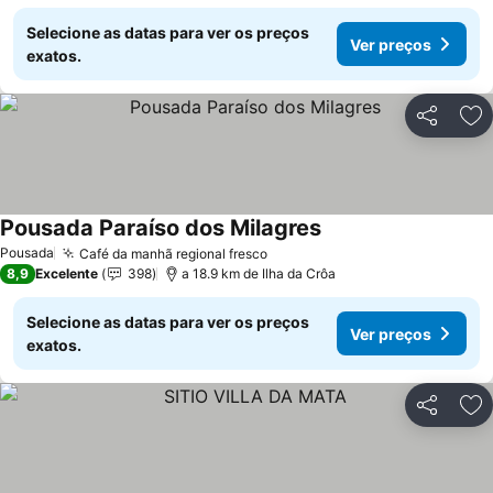
Selecione as datas para ver os preços
Ver preços
exatos.
Partilhar
Ad
Pousada Paraíso dos Milagres
Ver preços
Pousada
Café da manhã regional fresco
Ver preços
8,9
Excelente
398
a 18.9 km de Ilha da Crôa
Selecione as datas para ver os preços
Ver preços
exatos.
Partilhar
Ad