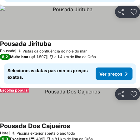
Partilhar
Ad
Pousada Jirituba
Ver preços
Pousada
Vistas da confluência do rio e do mar
Ver preços
8,2
Muito boa
1.507
a 1.4 km de Ilha da Crôa
Selecione as datas para ver os preços
Ver preços
exatos.
Escolha popular
Partilhar
Ad
Pousada Dos Cajueiros
Ver preços
Hotel
Piscina exterior aberta o ano todo
Ver preços
9,3
Excelente
499
a 8.1 km de Ilha da Crôa