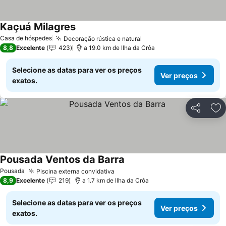
Kaçuá Milagres
Ver preços
Casa de hóspedes
Decoração rústica e natural
Ver preços
8,8
Excelente
423
a 19.0 km de Ilha da Crôa
Selecione as datas para ver os preços
Ver preços
exatos.
Partilhar
Ad
Pousada Ventos da Barra
Ver preços
Pousada
Piscina externa convidativa
Ver preços
8,9
Excelente
219
a 1.7 km de Ilha da Crôa
Selecione as datas para ver os preços
Ver preços
exatos.