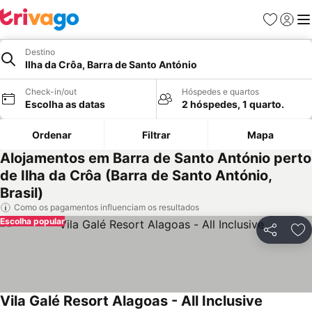
Favoritos
Iniciar
Me
Destino
Ilha da Crôa, Barra de Santo António
Check-in/out
Hóspedes e quartos
Escolha as datas
2 hóspedes, 1 quarto.
Ordenar
Filtrar
Mapa
Alojamentos em Barra de Santo António perto
de Ilha da Crôa (Barra de Santo António,
Brasil)
Como os pagamentos influenciam os resultados
Escolha popular
Partilhar
Ad
Vila Galé Resort Alagoas - All Inclusive
Ver preç