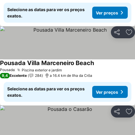
Selecione as datas para ver os preços
Ver preços
exatos.
Partilhar
Ad
Pousada Villa Marceneiro Beach
Ver preços
Pousada
Piscina exterior e jardim
Ver preços
9,4
Excelente
284
a 16.4 km de Ilha da Crôa
Selecione as datas para ver os preços
Ver preços
exatos.
Partilhar
Ad