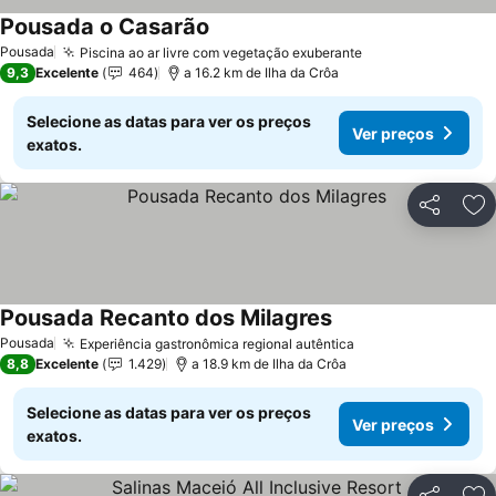
Pousada o Casarão
Ver preços
Pousada
Piscina ao ar livre com vegetação exuberante
Ver preços
9,3
Excelente
464
a 16.2 km de Ilha da Crôa
Selecione as datas para ver os preços
Ver preços
exatos.
Partilhar
Ad
Pousada Recanto dos Milagres
Ver preços
Pousada
Experiência gastronômica regional autêntica
Ver preços
8,8
Excelente
1.429
a 18.9 km de Ilha da Crôa
Selecione as datas para ver os preços
Ver preços
exatos.