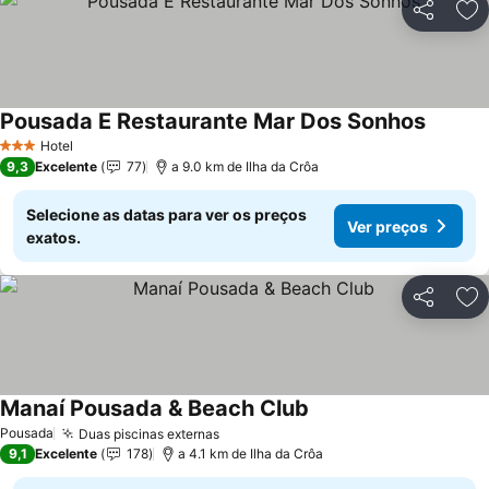
Partilhar
Ad
Pousada E Restaurante Mar Dos Sonhos
Ver pre
Hotel
3 Estrelas
9,3
Excelente
77
a 9.0 km de Ilha da Crôa
Selecione as datas para ver os preços
Ver preços
exatos.
Partilhar
Ad
Manaí Pousada & Beach Club
Ver preços
Pousada
Duas piscinas externas
Ver preços
9,1
Excelente
178
a 4.1 km de Ilha da Crôa