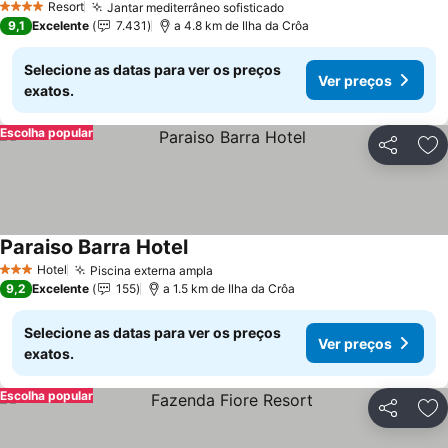
Resort
Jantar mediterrâneo sofisticado
Ver preços
4 Estrelas
9,1
Excelente
7.431
a 4.8 km de Ilha da Crôa
Selecione as datas para ver os preços
Ver preços
exatos.
Escolha popular
Partilhar
Ad
Paraiso Barra Hotel
Ver preços
Hotel
Piscina externa ampla
Ver preços
3 Estrelas
9,2
Excelente
155
a 1.5 km de Ilha da Crôa
Selecione as datas para ver os preços
Ver preços
exatos.
Escolha popular
Partilhar
Ad