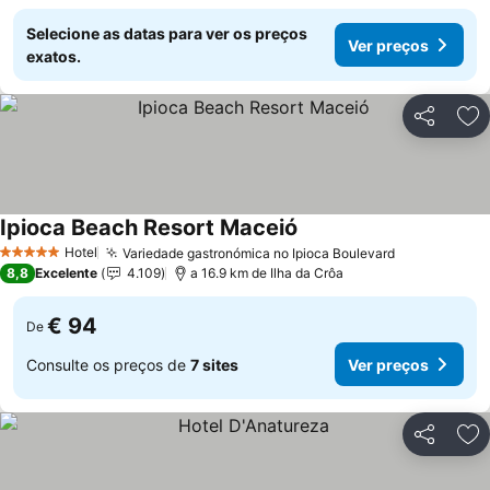
Selecione as datas para ver os preços
Ver preços
exatos.
Partilhar
Ad
Ipioca Beach Resort Maceió
Ver preços
Hotel
Variedade gastronómica no Ipioca Boulevard
Ver preços
5 Estrelas
8,8
Excelente
4.109
a 16.9 km de Ilha da Crôa
€ 94
De
Consulte os preços de
7 sites
Ver preços
Partilhar
Ad