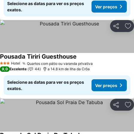
Selecione as datas para ver os preços
Ver preços
exatos.
Partilhar
Ad
Pousada Tiriri Guesthouse
Ver preços
Hotel
Quartos com pátio ou varanda privativa
Ver preços
3 Estrelas
9,0
Excelente
44
a 14.8 km de Ilha da Crôa
Selecione as datas para ver os preços
Ver preços
exatos.
Partilhar
Ad