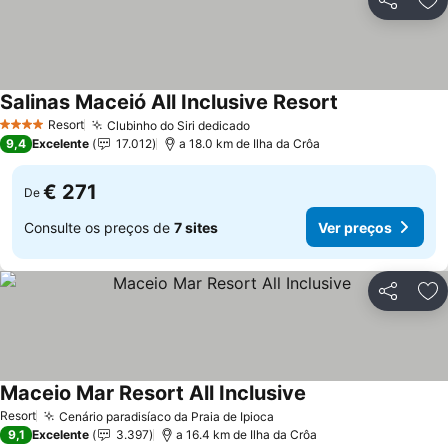
Partilhar
Ad
Salinas Maceió All Inclusive Resort
Ver preços
Resort
Clubinho do Siri dedicado
Ver preços
4 Estrelas
9,4
Excelente
17.012
a 18.0 km de Ilha da Crôa
€ 271
De
Consulte os preços de
7 sites
Ver preços
Partilhar
Ad
Maceio Mar Resort All Inclusive
Ver preços
Resort
Cenário paradisíaco da Praia de Ipioca
Ver preços
9,1
Excelente
3.397
a 16.4 km de Ilha da Crôa