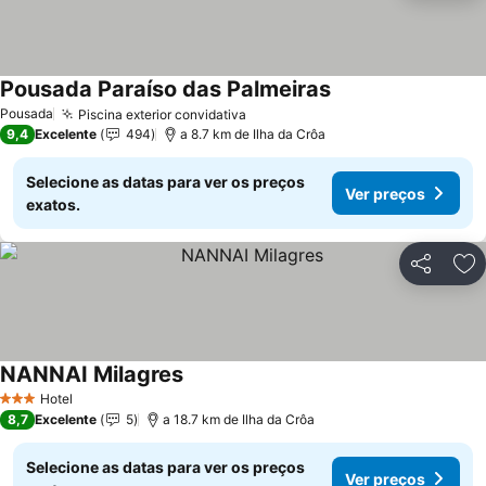
Pousada Paraíso das Palmeiras
Ver preços
Pousada
Piscina exterior convidativa
Ver preços
9,4
Excelente
494
a 8.7 km de Ilha da Crôa
Selecione as datas para ver os preços
Ver preços
exatos.
Partilhar
Ad
NANNAI Milagres
Ver preços
Hotel
3 Estrelas
8,7
Excelente
5
a 18.7 km de Ilha da Crôa
Selecione as datas para ver os preços
Ver preços