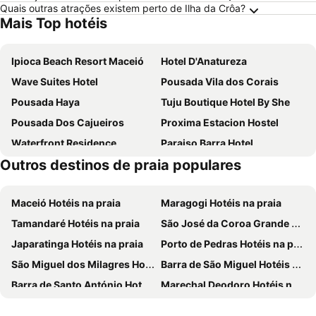
Quais outras atrações existem perto de Ilha da Crôa?
Mais Top hotéis
Ipioca Beach Resort Maceió
Hotel D'Anatureza
Wave Suites Hotel
Pousada Vila dos Corais
Pousada Haya
Tuju Boutique Hotel By She
Pousada Dos Cajueiros
Proxima Estacion Hostel
Waterfront Residence
Paraiso Barra Hotel
Outros destinos de praia populares
Villa Ostello
Ipioca Beach Villlage. Ipioca Waterfront - Australia Suite.
Hotel Summer Beach Paripueira Maceió
Hotel Fazenda Cambará
Maceió Hotéis na praia
Maragogi Hotéis na praia
Pousada Das Flores
Tamandaré Hotéis na praia
São José da Coroa Grande Hotéis na praia
Japaratinga Hotéis na praia
Porto de Pedras Hotéis na praia
São Miguel dos Milagres Hotéis na praia
Barra de São Miguel Hotéis na praia
Barra de Santo António Hotéis na praia
Marechal Deodoro Hotéis na praia
Rio Formoso Hotéis na praia
Paripueira Hotéis na praia