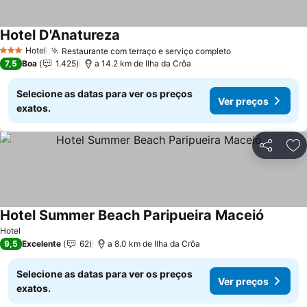
Hotel D'Anatureza
Ver preços
Hotel
Restaurante com terraço e serviço completo
Ver preços
3 Estrelas
7,5
Boa
1.425
a 14.2 km de Ilha da Crôa
Selecione as datas para ver os preços
Ver preços
exatos.
Partilhar
Ad
Hotel Summer Beach Paripueira Maceió
Ver pre
Hotel
9,5
Excelente
62
a 8.0 km de Ilha da Crôa
Selecione as datas para ver os preços
Ver preços
exatos.