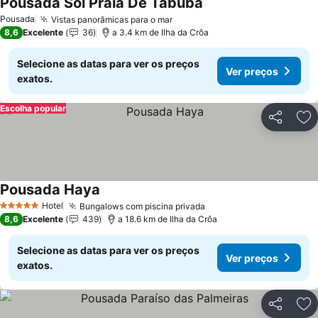
Pousada Sol Praia De Tabuba
Ver preços
Pousada
Vistas panorâmicas para o mar
Ver preços
8,6
Excelente
36
a 3.4 km de Ilha da Crôa
Selecione as datas para ver os preços
Ver preços
exatos.
Escolha popular
Partilhar
Ad
Pousada Haya
Ver preços
Hotel
Bungalows com piscina privada
Ver preços
5 Estrelas
8,6
Excelente
439
a 18.6 km de Ilha da Crôa
Selecione as datas para ver os preços
Ver preços
exatos.
Partilhar
Ad