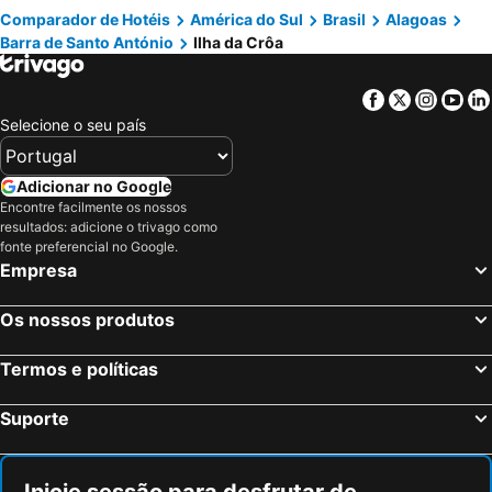
Passo de Camaragibe Hotéis na praia
Jequiá da Praia Hotéis na praia
Comparador de Hotéis
América do Sul
Brasil
Alagoas
Barra de Santo António
Ilha da Crôa
União dos Palmares Hotéis na praia
Coqueiro Seco Hotéis na praia
Cajueiro Hotéis na praia
Barreiros Hotéis na praia
Facebook
Twitter
Insta
Yo
Viçosa Hotéis na praia
Selecione o seu país
Adicionar no Google
Encontre facilmente os nossos
resultados: adicione o trivago como
fonte preferencial no Google.
Empresa
Os nossos produtos
Termos e políticas
Suporte
Inicie sessão para desfrutar de