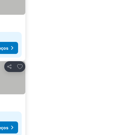
eços
Adicionar aos favoritos
Partilhar
eços