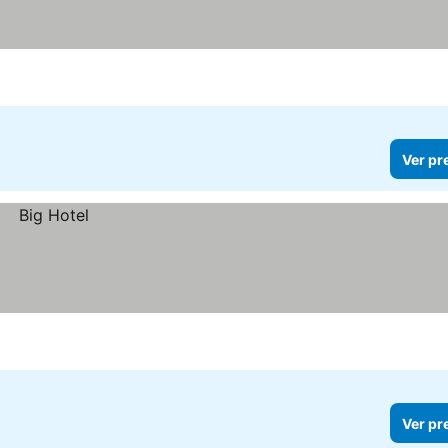
Ver pr
Ver pr