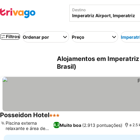
Destino
Filtros
Ordenar por
Preço
Imperatr
Alojamentos em Imperatriz 
Brasil)
Posseidon Hotel
3 Estrelas
Ver preços
Piscina externa
Muito boa
(2.913 pontuações)
8,2
a 2.5 
relaxante e área de
Ver preços
lazer