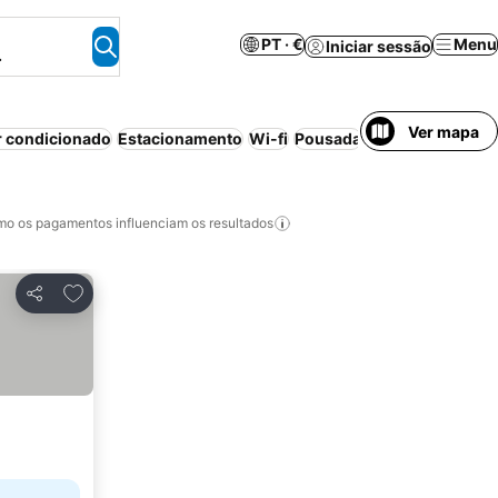
PT · €
Menu
Iniciar sessão
.
Ver mapa
r condicionado
Estacionamento
Wi-fi
Pousada
Piscina
Animais 
o os pagamentos influenciam os resultados
Adicionar aos favoritos
Partilhar