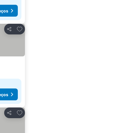
eços
Adicionar aos favoritos
Partilhar
eços
Adicionar aos favoritos
Partilhar