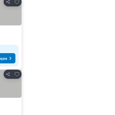
Adicionar aos favoritos
Partilhar
eços
Adicionar aos favoritos
Partilhar