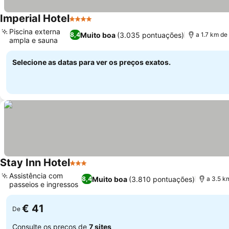
Imperial Hotel
4 Estrelas
Ver preços
Piscina externa
Muito boa
(3.035 pontuações)
8,4
a 1.7 km de 
ampla e sauna
Ver preços
Selecione as datas para ver os preços exatos.
Stay Inn Hotel
3 Estrelas
Ver preços
Assistência com
Muito boa
(3.810 pontuações)
8,4
a 3.5 km
passeios e ingressos
Ver preços
€ 41
De
Consulte os preços de
7 sites