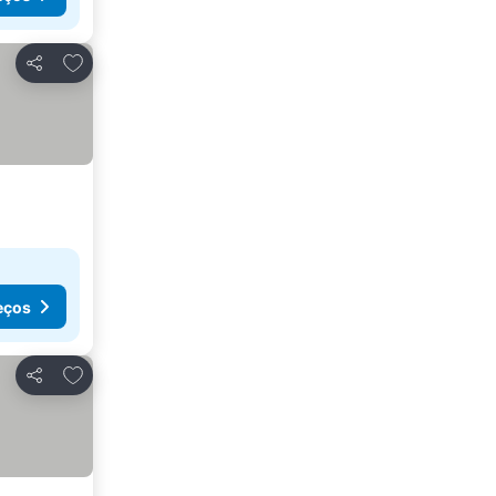
Adicionar aos favoritos
Partilhar
eços
Adicionar aos favoritos
Partilhar