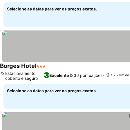
Ver preços
Selecione as datas para ver os preços exatos.
Borges Hotel
3 Estrelas
Ver preços
Estacionamento
Excelente
(836 pontuações)
8,7
a 2.2 km de 
coberto e seguro
Ver preços
Selecione as datas para ver os preços exatos.