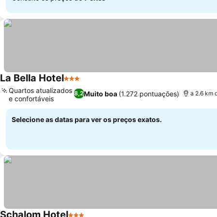
La Bella Hotel
3 Estrelas
Ver preços
Quartos atualizados
Muito boa
(1.272 pontuações)
8,2
a 2.6 km d
e confortáveis
Ver preços
Selecione as datas para ver os preços exatos.
Schalom Hotel