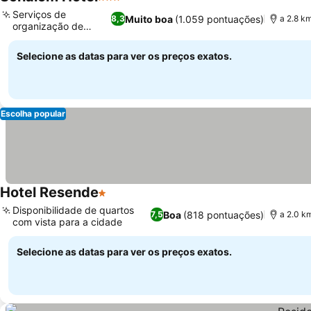
3 Estrelas
Ver preços
Serviços de
Muito boa
(1.059 pontuações)
8,3
a 2.8 km
organização de
Ver preços
passeios
Selecione as datas para ver os preços exatos.
Escolha popular
Hotel Resende
1 Estrelas
Ver preços
Disponibilidade de quartos
Boa
(818 pontuações)
7,5
a 2.0 km
com vista para a cidade
Ver preços
Selecione as datas para ver os preços exatos.