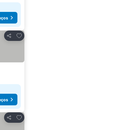
eços
Adicionar aos favoritos
Partilhar
eços
Adicionar aos favoritos
Partilhar