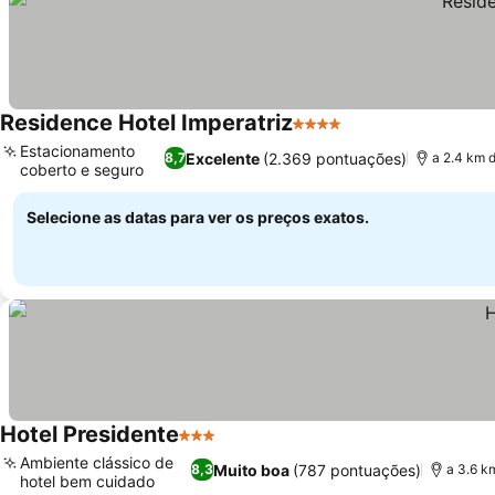
Residence Hotel Imperatriz
4 Estrelas
Ver preços
Estacionamento
Excelente
(2.369 pontuações)
8,7
a 2.4 km d
coberto e seguro
Ver preços
Selecione as datas para ver os preços exatos.
Hotel Presidente
3 Estrelas
Ver preços
Ambiente clássico de
Muito boa
(787 pontuações)
8,3
a 3.6 km
hotel bem cuidado