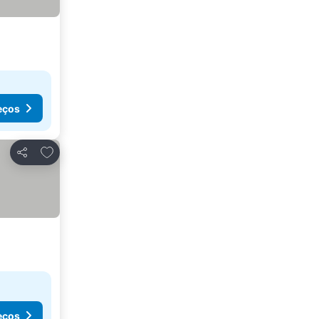
eços
Adicionar aos favoritos
Partilhar
eços