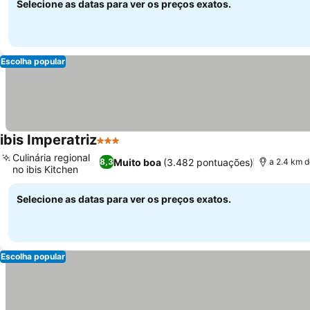
Selecione as datas para ver os preços exatos.
Escolha popular
ibis Imperatriz
3 Estrelas
Ver preços
Culinária regional
Muito boa
(3.482 pontuações)
8,3
a 2.4 km d
no ibis Kitchen
Ver preços
Selecione as datas para ver os preços exatos.
Escolha popular