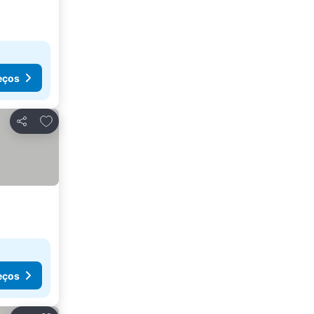
eços
Adicionar aos favoritos
Partilhar
eços