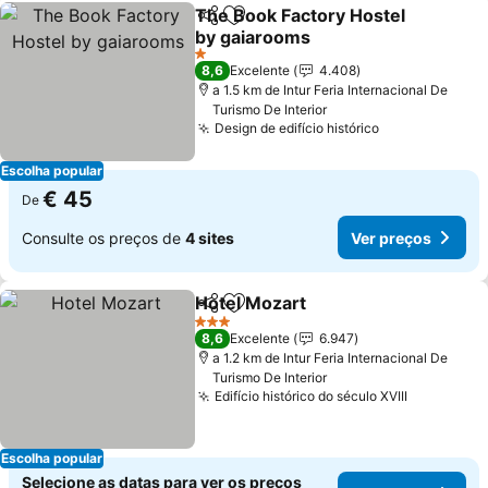
The Book Factory Hostel
Partilhar
Adicionar aos favoritos
by gaiarooms
1 Estrelas
8,6
Excelente
4.408
a 1.5 km de Intur Feria Internacional De
Turismo De Interior
Design de edifício histórico
Escolha popular
€ 45
De
Consulte os preços de
4 sites
Ver preços
Hotel Mozart
Partilhar
Adicionar aos favoritos
3 Estrelas
8,6
Excelente
6.947
a 1.2 km de Intur Feria Internacional De
Turismo De Interior
Edifício histórico do século XVIII
Escolha popular
Selecione as datas para ver os preços