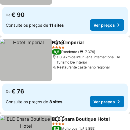
€ 90
De
Consulte os preços de
11 sites
Ver preços
Hotel Imperial
Partilhar
Adicionar aos favoritos
4 Estrelas
8,5
Excelente
7.379
a 0.9 km de Intur Feria Internacional De
Turismo De Interior
Restaurante castelhano regional
€ 76
De
Consulte os preços de
8 sites
Ver preços
ELE Enara Boutique Hotel
Partilhar
Adicionar aos favoritos
4 Estrelas
8,2
Muito boa
5.899