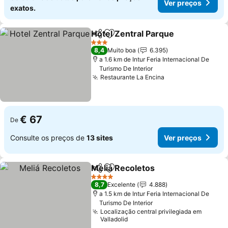
Ver preços
exatos.
Hotel Zentral Parque
Partilhar
Adicionar aos favoritos
3 Estrelas
8,4
Muito boa
6.395
a 1.6 km de Intur Feria Internacional De
Turismo De Interior
Restaurante La Encina
€ 67
De
Consulte os preços de
13 sites
Ver preços
Meliá Recoletos
Partilhar
Adicionar aos favoritos
4 Estrelas
8,7
Excelente
4.888
a 1.5 km de Intur Feria Internacional De
Turismo De Interior
Localização central privilegiada em
Valladolid