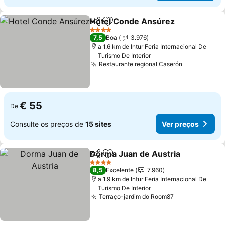
Hotel Conde Ansúrez
Partilhar
Adicionar aos favoritos
4 Estrelas
7,5
Boa
3.976
a 1.6 km de Intur Feria Internacional De
Turismo De Interior
Restaurante regional Caserón
€ 55
De
Consulte os preços de
15 sites
Ver preços
Dorma Juan de Austria
Partilhar
Adicionar aos favoritos
4 Estrelas
8,5
Excelente
7.960
a 1.9 km de Intur Feria Internacional De
Turismo De Interior
Terraço-jardim do Room87