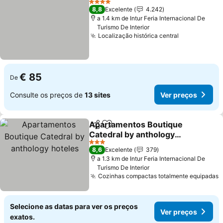
4 Estrelas
8,8
Excelente
4.242
a 1.4 km de Intur Feria Internacional De
Turismo De Interior
Localização histórica central
€ 85
De
Consulte os preços de
13 sites
Ver preços
Apartamentos Boutique
Partilhar
Adicionar aos favoritos
Catedral by anthology
hoteles
3 Estrelas
8,6
Excelente
379
a 1.3 km de Intur Feria Internacional De
Turismo De Interior
Cozinhas compactas totalmente equipadas
Selecione as datas para ver os preços
Ver preços
exatos.