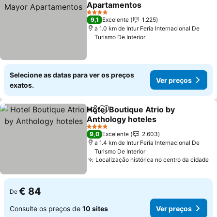
Adicionar aos favoritos
Apartamentos
4 Estrelas
9,1
Excelente
1.225
a 1.0 km de Intur Feria Internacional De
Turismo De Interior
Selecione as datas para ver os preços
Ver preços
exatos.
Hotel Boutique Atrio by
Partilhar
Adicionar aos favoritos
Anthology hoteles
4 Estrelas
9,0
Excelente
2.603
a 1.4 km de Intur Feria Internacional De
Turismo De Interior
Localização histórica no centro da cidade
€ 84
De
Consulte os preços de
10 sites
Ver preços