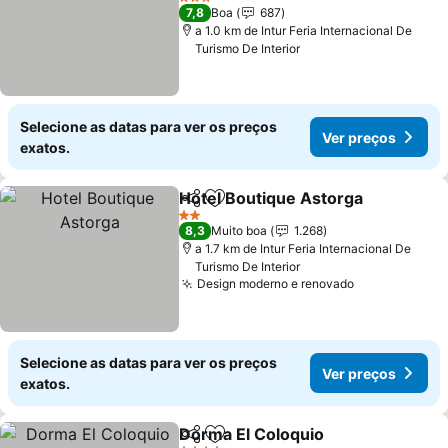
3 Estrelas
7,8
Boa
687
a 1.0 km de Intur Feria Internacional De
Turismo De Interior
Selecione as datas para ver os preços
Ver preços
exatos.
Hotel Boutique Astorga
Partilhar
Adicionar aos favoritos
2 Estrelas
8,3
Muito boa
1.268
a 1.7 km de Intur Feria Internacional De
Turismo De Interior
Design moderno e renovado
Selecione as datas para ver os preços
Ver preços
exatos.
Dorma El Coloquio
Partilhar
Adicionar aos favoritos