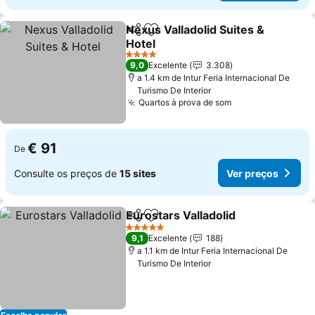
Nexus Valladolid Suites &
Partilhar
Adicionar aos favoritos
Hotel
4 Estrelas
9,0
Excelente
3.308
a 1.4 km de Intur Feria Internacional De
Turismo De Interior
Quartos à prova de som
€ 91
De
Consulte os preços de
15 sites
Ver preços
Eurostars Valladolid
Partilhar
Adicionar aos favoritos
5 Estrelas
9,1
Excelente
188
a 1.1 km de Intur Feria Internacional De
Turismo De Interior