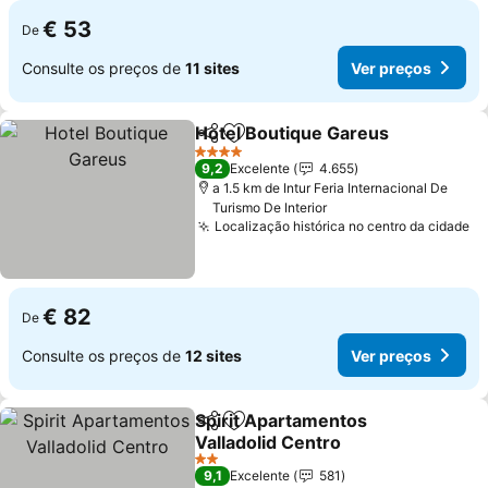
€ 53
De
Consulte os preços de
11 sites
Ver preços
Hotel Boutique Gareus
Partilhar
Adicionar aos favoritos
4 Estrelas
9,2
Excelente
4.655
a 1.5 km de Intur Feria Internacional De
Turismo De Interior
Localização histórica no centro da cidade
€ 82
De
Consulte os preços de
12 sites
Ver preços
Spirit Apartamentos
Partilhar
Adicionar aos favoritos
Valladolid Centro
2 Estrelas
9,1
Excelente
581