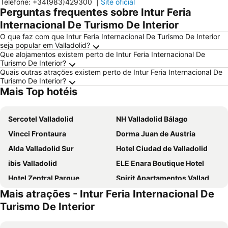
Telefone
:
+34(983)429300
|
Site oficial
Perguntas frequentes sobre Intur Feria
Internacional De Turismo De Interior
O que faz com que Intur Feria Internacional De Turismo De Interior
seja popular em Valladolid?
Que alojamentos existem perto de Intur Feria Internacional De
Turismo De Interior?
Quais outras atrações existem perto de Intur Feria Internacional De
Turismo De Interior?
Mais Top hotéis
Sercotel Valladolid
NH Valladolid Bálago
Vincci Frontaura
Dorma Juan de Austria
Alda Valladolid Sur
Hotel Ciudad de Valladolid
ibis Valladolid
ELE Enara Boutique Hotel
Hotel Zentral Parque
Spirit Apartamentos Valladolid Centro
Mais atrações - Intur Feria Internacional De
Hotel Conde Ansúrez
Hotel Lasa Sport
Turismo De Interior
Hotel Imperial
Hotel El Jardín de la Abadía
Hotel Mozart
Hotel La Colina