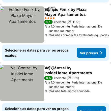
Edificio Fénix by Plaza
Partilhar
Adicionar aos favoritos
Mayor Apartamentos
4 Estrelas
9,1
Excelente
1.155
a 1.0 km de Intur Feria Internacional De
Turismo De Interior
Cozinhas compactas totalmente equipadas
Selecione as datas para ver os preços
Ver preços
exatos.
Val Central by
Partilhar
Adicionar aos favoritos
InsideHome Apartments
8,5
Excelente
359
a 1.0 km de Intur Feria Internacional De
Turismo De Interior
Cozinha totalmente equipada
Selecione as datas para ver os preços