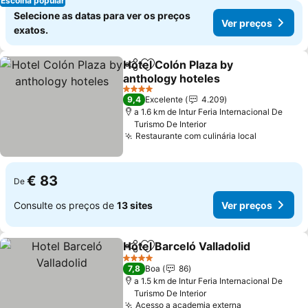
Escolha popular
Selecione as datas para ver os preços
Ver preços
exatos.
Hotel Colón Plaza by
Partilhar
Adicionar aos favoritos
anthology hoteles
4 Estrelas
9,4
Excelente
4.209
a 1.6 km de Intur Feria Internacional De
Turismo De Interior
Restaurante com culinária local
€ 83
De
Consulte os preços de
13 sites
Ver preços
Hotel Barceló Valladolid
Partilhar
Adicionar aos favoritos
4 Estrelas
7,8
Boa
86
a 1.5 km de Intur Feria Internacional De
Turismo De Interior
Acesso a academia externa