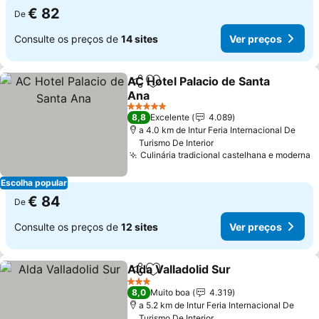
€ 82
De
Consulte os preços de
14 sites
Ver preços
AC Hotel Palacio de Santa
Partilhar
Adicionar aos favoritos
Ana
5 Estrelas
8,8
Excelente
4.089
a 4.0 km de Intur Feria Internacional De
Turismo De Interior
Culinária tradicional castelhana e moderna
Escolha popular
€ 84
De
Consulte os preços de
12 sites
Ver preços
Alda Valladolid Sur
Partilhar
Adicionar aos favoritos
3 Estrelas
8,0
Muito boa
4.319
a 5.2 km de Intur Feria Internacional De
Turismo De Interior