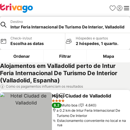
Favoritos
Iniciar
Me
Destino
Intur Feria Internacional De Turismo De Interior, Valladolid
Check-in/out
Hóspedes e quartos
Escolha as datas
2 hóspedes, 1 quarto.
Ordenar
Filtrar
Mapa
Alojamentos em Valladolid perto de Intur
Feria Internacional De Turismo De Interior
(Valladolid, Espanha)
Como os pagamentos influenciam os resultados
Hotel Ciudad de Valladolid
Partilhar
Adicionar aos favoritos
4 Estrelas
8,2
Muito boa
4.640
a 0.2 km de Intur Feria Internacional De
Turismo De Interior
Estacionamento conveniente no local e na
rua