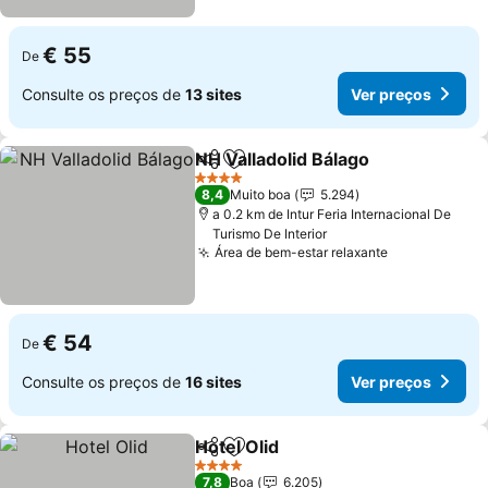
€ 55
De
Consulte os preços de
13 sites
Ver preços
NH Valladolid Bálago
Partilhar
Adicionar aos favoritos
4 Estrelas
8,4
Muito boa
5.294
a 0.2 km de Intur Feria Internacional De
Turismo De Interior
Área de bem-estar relaxante
€ 54
De
Consulte os preços de
16 sites
Ver preços
Hotel Olid
Partilhar
Adicionar aos favoritos
4 Estrelas
7,8
Boa
6.205