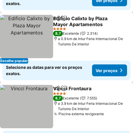
Ver preços
exatos.
Edificio Calixto by Plaza
Partilhar
Adicionar aos favoritos
Mayor Apartamentos
4 Estrelas
8,7
Excelente
2.314
a 0.9 km de Intur Feria Internacional De
Turismo De Interior
Escolha popular
Selecione as datas para ver os preços
Ver preços
exatos.
Vincci Frontaura
Partilhar
Adicionar aos favoritos
4 Estrelas
8,7
Excelente
7.555
a 3.9 km de Intur Feria Internacional De
Turismo De Interior
Piscina externa revigorante