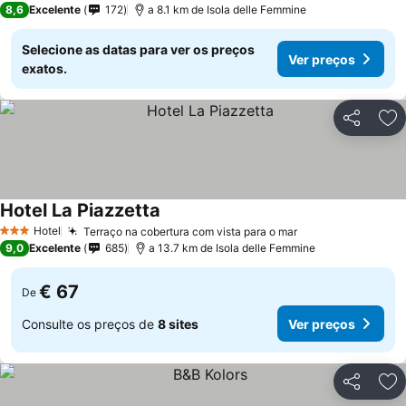
8,6
Excelente
172
a 8.1 km de Isola delle Femmine
Selecione as datas para ver os preços
Ver preços
exatos.
Partilhar
Ad
Hotel La Piazzetta
Hotel
Terraço na cobertura com vista para o mar
3 Estrelas
9,0
Excelente
685
a 13.7 km de Isola delle Femmine
€ 67
De
Consulte os preços de
8 sites
Ver preços
Partilhar
Ad