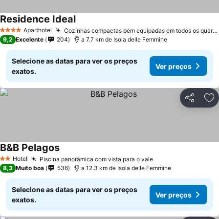
Residence Ideal
Aparthotel
Cozinhas compactas bem equipadas em todos os quartos
4 Estrelas
9,2
Excelente
204
a 7.7 km de Isola delle Femmine
Selecione as datas para ver os preços
Ver preços
exatos.
Partilhar
Ad
B&B Pelagos
Hotel
Piscina panorâmica com vista para o vale
2 Estrelas
8,3
Muito boa
536
a 12.3 km de Isola delle Femmine
Selecione as datas para ver os preços
Ver preços
exatos.