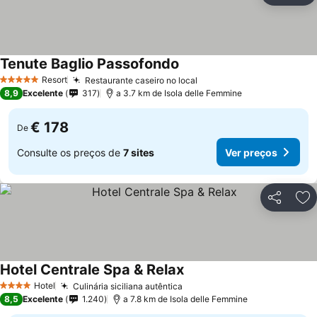
Tenute Baglio Passofondo
Resort
Restaurante caseiro no local
5 Estrelas
8,9
Excelente
317
a 3.7 km de Isola delle Femmine
€ 178
De
Consulte os preços de
7 sites
Ver preços
Partilhar
Ad
Hotel Centrale Spa & Relax
Hotel
Culinária siciliana autêntica
4 Estrelas
8,5
Excelente
1.240
a 7.8 km de Isola delle Femmine