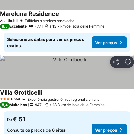
Mareluna Residence
Aparthotel
Edifícios históricos renovados
8,5
Excelente
477
a 13.7 km de Isola delle Femmine
Selecione as datas para ver os preços
Ver preços
exatos.
Partilhar
Ad
Villa Grotticelli
Hotel
Experiência gastronómica regional siciliana
3 Estrelas
8,4
Muito boa
947
a 18.3 km de Isola delle Femmine
€ 51
De
Consulte os preços de
8 sites
Ver preços