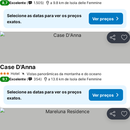
8,7
Excelente
1.505
a 9.8 km de Isola delle Femmine
Selecione as datas para ver os preços
Ver preços
exatos.
Partilhar
Ad
Case D'Anna
Hotel
Vistas panorâmicas da montanha e do oceano
3 Estrelas
9,1
Excelente
354
a 13.6 km de Isola delle Femmine
Selecione as datas para ver os preços
Ver preços
exatos.
Partilhar
Ad