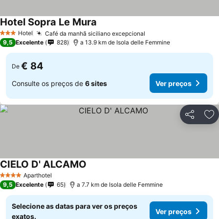
Hotel Sopra Le Mura
Hotel
Café da manhã siciliano excepcional
3 Estrelas
9,5
Excelente
828
a 13.9 km de Isola delle Femmine
€ 84
De
Consulte os preços de
6 sites
Ver preços
Partilhar
Ad
CIELO D' ALCAMO
Aparthotel
4 Estrelas
9,5
Excelente
65
a 7.7 km de Isola delle Femmine
Selecione as datas para ver os preços
Ver preços
exatos.