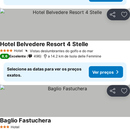
Partilhar
Ad
Hotel Belvedere Resort 4 Stelle
Hotel
Vistas deslumbrantes do golfo e do mar
4 Estrelas
8,6
Excelente
496
a 14.2 km de Isola delle Femmine
Selecione as datas para ver os preços
Ver preços
exatos.
Partilhar
Ad
Baglio Fastuchera
Hotel
3 Estrelas