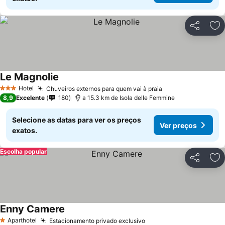
Partilhar
Ad
Le Magnolie
Hotel
Chuveiros externos para quem vai à praia
3 Estrelas
8,9
Excelente
180
a 15.3 km de Isola delle Femmine
Selecione as datas para ver os preços
Ver preços
exatos.
Escolha popular
Partilhar
Ad
Enny Camere
Aparthotel
Estacionamento privado exclusivo
1 Estrelas