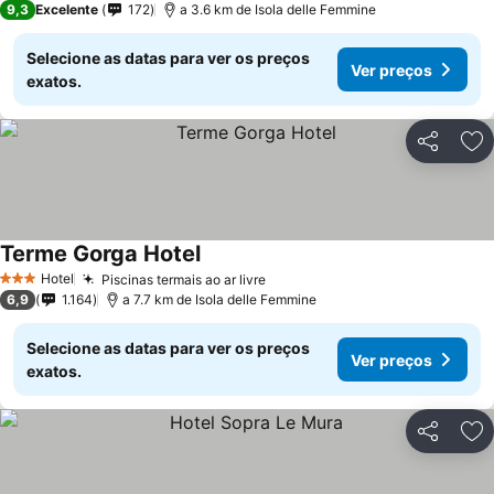
9,3
Excelente
172
a 3.6 km de Isola delle Femmine
Selecione as datas para ver os preços
Ver preços
exatos.
Partilhar
Ad
Terme Gorga Hotel
Hotel
Piscinas termais ao ar livre
3 Estrelas
6,9
1.164
a 7.7 km de Isola delle Femmine
Selecione as datas para ver os preços
Ver preços
exatos.
Partilhar
Ad