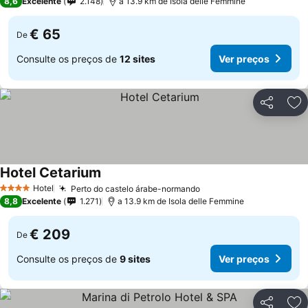
8,6
Excelente
2.148
a 13.9 km de Isola delle Femmine
€ 65
De
Consulte os preços de
12 sites
Ver preços
Partilhar
Ad
Hotel Cetarium
Hotel
Perto do castelo árabe-normando
4 Estrelas
8,8
Excelente
1.271
a 13.9 km de Isola delle Femmine
€ 209
De
Consulte os preços de
9 sites
Ver preços