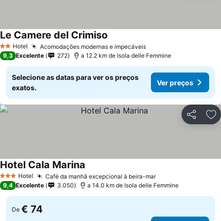
Le Camere del Crimiso
Hotel
Acomodações modernas e impecáveis
2 Estrelas
9,3
Excelente
272
a 12.2 km de Isola delle Femmine
Selecione as datas para ver os preços
Ver preços
exatos.
Partilhar
Ad
Hotel Cala Marina
Hotel
Café da manhã excepcional à beira-mar
3 Estrelas
9,4
Excelente
3.050
a 14.0 km de Isola delle Femmine
€ 74
De