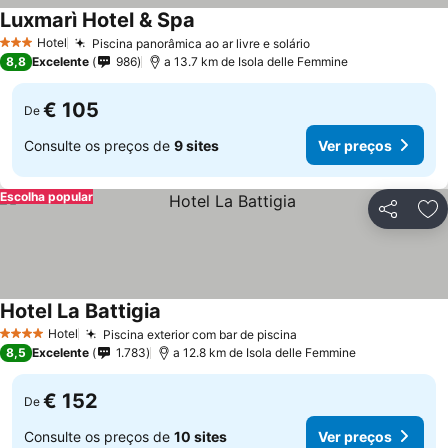
Luxmarì Hotel & Spa
Hotel
Piscina panorâmica ao ar livre e solário
3 Estrelas
8,8
Excelente
986
a 13.7 km de Isola delle Femmine
€ 105
De
Consulte os preços de
9 sites
Ver preços
Escolha popular
Partilhar
Ad
Hotel La Battigia
Hotel
Piscina exterior com bar de piscina
4 Estrelas
8,5
Excelente
1.783
a 12.8 km de Isola delle Femmine
€ 152
De
Consulte os preços de
10 sites
Ver preços