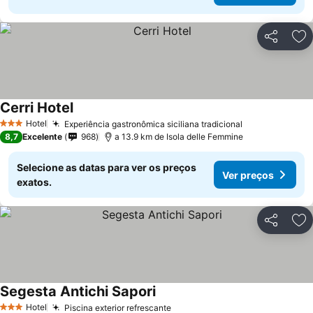
Partilhar
Ad
Cerri Hotel
Hotel
Experiência gastronômica siciliana tradicional
3 Estrelas
8,7
Excelente
968
a 13.9 km de Isola delle Femmine
Selecione as datas para ver os preços
Ver preços
exatos.
Partilhar
Ad
Segesta Antichi Sapori
Hotel
Piscina exterior refrescante
3 Estrelas