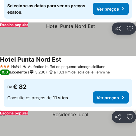
Selecione as datas para ver os preços
Ver preços
exatos.
Escolha popular
Partilhar
Ad
Hotel Punta Nord Est
Hotel
Autêntico buffet de pequeno-almoço siciliano
3 Estrelas
9,0
Excelente
3.230
a 13.3 km de Isola delle Femmine
€ 82
De
Consulte os preços de
11 sites
Ver preços
Escolha popular
Partilhar
Ad