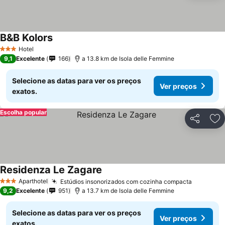
B&B Kolors
Hotel
3 Estrelas
9,1
Excelente
166
a 13.8 km de Isola delle Femmine
Selecione as datas para ver os preços
Ver preços
exatos.
Escolha popular
Partilhar
Ad
Residenza Le Zagare
Aparthotel
Estúdios insonorizados com cozinha compacta
3 Estrelas
9,2
Excelente
951
a 13.7 km de Isola delle Femmine
Selecione as datas para ver os preços
Ver preços
exatos.