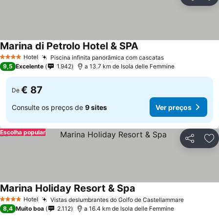
Partilhar
Ad
Marina di Petrolo Hotel & SPA
Hotel
Piscina infinita panorâmica com cascatas
4 Estrelas
9,5
Excelente
1.942
a 13.7 km de Isola delle Femmine
€ 87
De
Consulte os preços de
9 sites
Ver preços
Escolha popular
Partilhar
Ad
Marina Holiday Resort & Spa
Hotel
Vistas deslumbrantes do Golfo de Castellammare
4 Estrelas
8,4
Muito boa
2.112
a 16.4 km de Isola delle Femmine