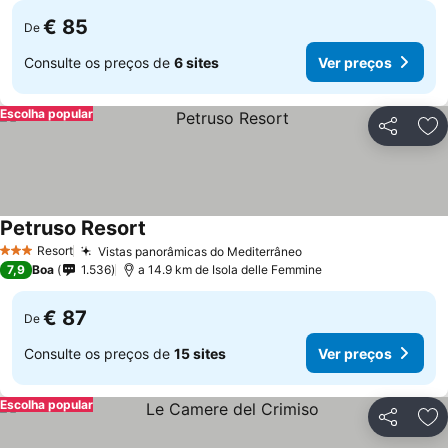
€ 85
De
Consulte os preços de
6 sites
Ver preços
Escolha popular
Partilhar
Ad
Petruso Resort
Resort
Vistas panorâmicas do Mediterrâneo
3 Estrelas
7,9
Boa
1.536
a 14.9 km de Isola delle Femmine
€ 87
De
Consulte os preços de
15 sites
Ver preços
Escolha popular
Partilhar
Ad