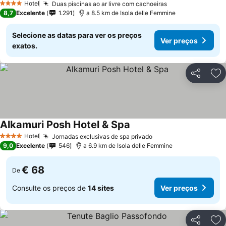
Hotel
Duas piscinas ao ar livre com cachoeiras
4 Estrelas
8,7
Excelente
1.291
a 8.5 km de Isola delle Femmine
Selecione as datas para ver os preços
Ver preços
exatos.
Partilhar
Ad
Alkamuri Posh Hotel & Spa
Hotel
Jornadas exclusivas de spa privado
4 Estrelas
9,0
Excelente
546
a 6.9 km de Isola delle Femmine
€ 68
De
Consulte os preços de
14 sites
Ver preços
Partilhar
Ad