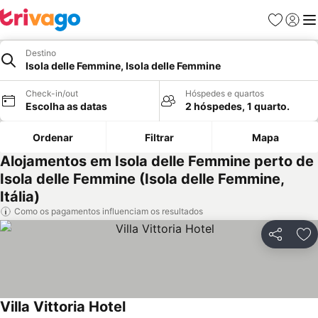
Favoritos
Iniciar
Me
Destino
Isola delle Femmine, Isola delle Femmine
Check-in/out
Hóspedes e quartos
Escolha as datas
2 hóspedes, 1 quarto.
Ordenar
Filtrar
Mapa
Alojamentos em Isola delle Femmine perto de
Isola delle Femmine (Isola delle Femmine,
Itália)
Como os pagamentos influenciam os resultados
Partilhar
Ad
Villa Vittoria Hotel