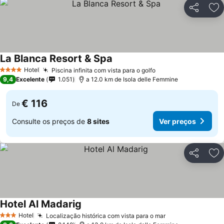
Partilhar
Ad
La Blanca Resort & Spa
Hotel
Piscina infinita com vista para o golfo
4 Estrelas
9,4
Excelente
1.051
a 12.0 km de Isola delle Femmine
€ 116
De
Consulte os preços de
8 sites
Ver preços
Partilhar
Ad
Hotel Al Madarig
Hotel
Localização histórica com vista para o mar
3 Estrelas