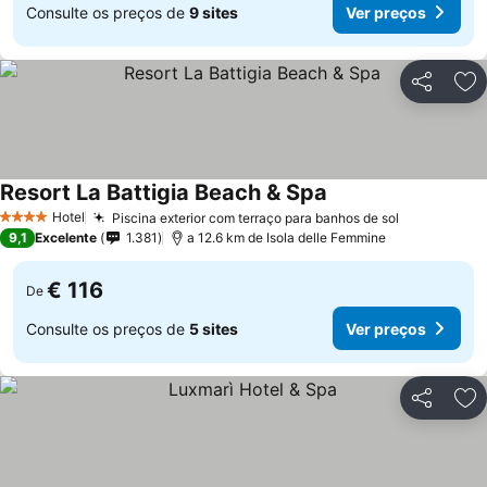
Consulte os preços de
9 sites
Ver preços
Partilhar
Ad
Resort La Battigia Beach & Spa
Hotel
Piscina exterior com terraço para banhos de sol
4 Estrelas
9,1
Excelente
1.381
a 12.6 km de Isola delle Femmine
€ 116
De
Consulte os preços de
5 sites
Ver preços
Partilhar
Ad