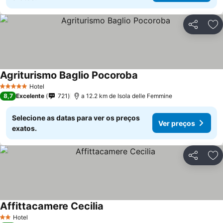
Partilhar
Ad
Agriturismo Baglio Pocoroba
Hotel
5 Estrelas
8,7
Excelente
721
a 12.2 km de Isola delle Femmine
Selecione as datas para ver os preços
Ver preços
exatos.
Partilhar
Ad
Affittacamere Cecilia
Hotel
2 Estrelas