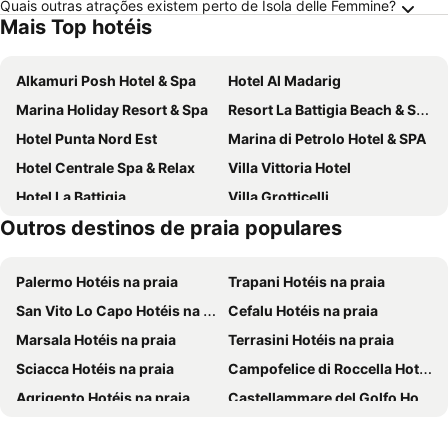
Quais outras atrações existem perto de Isola delle Femmine?
Mais Top hotéis
Alkamuri Posh Hotel & Spa
Hotel Al Madarig
Marina Holiday Resort & Spa
Resort La Battigia Beach & Spa
Hotel Punta Nord Est
Marina di Petrolo Hotel & SPA
Hotel Centrale Spa & Relax
Villa Vittoria Hotel
Hotel La Battigia
Villa Grotticelli
Outros destinos de praia populares
Hotel Cala Marina
La Blanca Resort & Spa
Hotel La Piazzetta
Hotel Costa Azul
Palermo Hotéis na praia
Trapani Hotéis na praia
Case D'Anna
Hotel Cetarium
San Vito Lo Capo Hotéis na praia
Cefalu Hotéis na praia
Luxmarì Hotel & Spa
Hotel Belvedere Resort 4 Stelle
Marsala Hotéis na praia
Terrasini Hotéis na praia
B&B Kolors
Le Plejadi
Sciacca Hotéis na praia
Campofelice di Roccella Hotéis na praia
B&B Pelagos
Scopello Guidaloca Villas
Agrigento Hotéis na praia
Castellammare del Golfo Hotéis na praia
Agriturismo Finazzo
Tenuta Seredipa
Favignana Hotéis na praia
Valderice Hotéis na praia