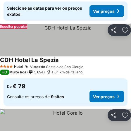
Selecione as datas para ver os preços
Ver preços
exatos.
Escolha popular
Partilhar
Ad
CDH Hotel La Spezia
Ver preços
Hotel
Vistas do Castelo de San Giorgio
Ver preços
4 Estrelas
8,1
Muito boa
5.694
a 6.1 km de italiano
€ 79
De
Consulte os preços de
9 sites
Ver preços
Partilhar
Ad