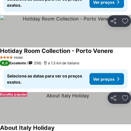
Ver preços
exatos.
Partilhar
Ad
Hotiday Room Collection - Porto Venere
Ver pre
Hotel
4 Estrelas
9,0
Excelente
256
a 1.3 km de italiano
Selecione as datas para ver os preços
Ver preços
exatos.
Escolha popular
Partilhar
Ad
About Italy Holiday