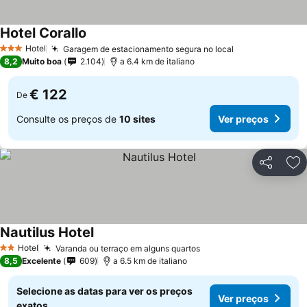
Hotel Corallo
Ver preços
Hotel
Garagem de estacionamento segura no local
Ver preços
3 Estrelas
8,2
Muito boa
2.104
a 6.4 km de italiano
€ 122
De
Consulte os preços de
10 sites
Ver preços
Partilhar
Ad
Nautilus Hotel
Ver preços
Hotel
Varanda ou terraço em alguns quartos
Ver preços
2 Estrelas
8,5
Excelente
609
a 6.5 km de italiano
Selecione as datas para ver os preços
Ver preços
exatos.