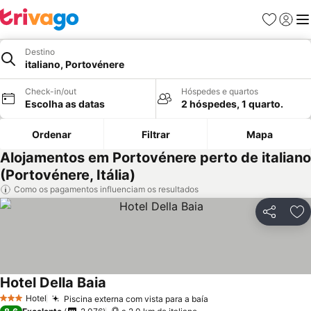
Favoritos
Iniciar
Me
Destino
italiano, Portovénere
Check-in/out
Hóspedes e quartos
Escolha as datas
2 hóspedes, 1 quarto.
Ordenar
Filtrar
Mapa
Alojamentos em Portovénere perto de italiano
(Portovénere, Itália)
Como os pagamentos influenciam os resultados
Partilhar
Ad
Hotel Della Baia
Ver preços
Hotel
Piscina externa com vista para a baía
Ver preços
3 Estrelas