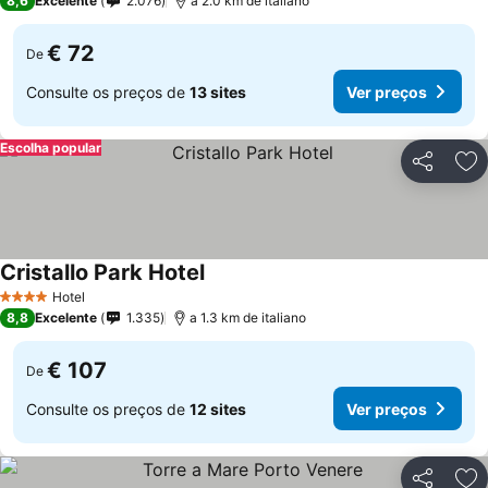
8,6
Excelente
2.076
a 2.0 km de italiano
€ 72
De
Consulte os preços de
13 sites
Ver preços
Escolha popular
Partilhar
Ad
Cristallo Park Hotel
Ver preços
Hotel
4 Estrelas
8,8
Excelente
1.335
a 1.3 km de italiano
€ 107
De
Consulte os preços de
12 sites
Ver preços