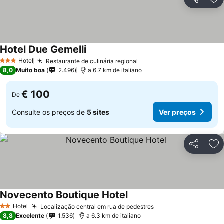
Partilhar
Ad
Hotel Due Gemelli
Ver preços
Hotel
Restaurante de culinária regional
Ver preços
3 Estrelas
8,0
Muito boa
2.496
a 6.7 km de italiano
€ 100
De
Consulte os preços de
5 sites
Ver preços
Partilhar
Ad
Novecento Boutique Hotel
Ver preços
Hotel
Localização central em rua de pedestres
Ver preços
2 Estrelas
8,8
Excelente
1.536
a 6.3 km de italiano