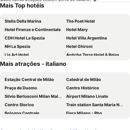
Mais Top hotéis
Stella Della Marina
The Poet Hotel
Hotel Firenze e Continentale
Hotel Mary
CDH Hotel La Spezia
Hotel Villa Argentina
NH La Spezia
Hotel Ghironi
Lia Art Hotel
Antiche Terre Hotel & Relax
Mais atrações - italiano
Hotel Palme
Albergo Barbara
La Loggia de' Banchi
Hotel Aurora
Estação Central de Milão
Catedral de Milão
Hotiday Apartments La Spezia
Hotel Gianni Franzi
Praça de Duomo
Centro Histórico
Hotel Margherita
Hotel Corallo
Silvio Berlusconi Milan Malpensa Airport
Airport Milano Linate
Hotel Baia
Hotel Il Saraceno
Centro Storico
Train station Santa Maria Novella
Affittacamere La Branda
Hotel Della Baia
Bologna Centrale
Fiera Milano - Rho
Hotel Due Gemelli
Villa Accini
Brera
Centrale Metro Station
Hotel Nella
Hotel La Zorza
Aeroporto Orio al Serio
Navigli