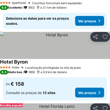
Ver preços
Aparthotel
Cozinhas funcionais bem equipadas
Ver preços
4 Estrelas
8,6
Excelente
892
a 3.1 km de italiano
Selecione as datas para ver os preços
Ver preços
exatos.
Partilhar
Ad
Hotel Byron
Ver preços
Hotel
Localização privilegiada na orla da praia
Ver preços
4 Estrelas
8,3
Muito boa
969
a 6.9 km de italiano
€ 158
De
Consulte os preços de
12 sites
Ver preços
Escolha popular