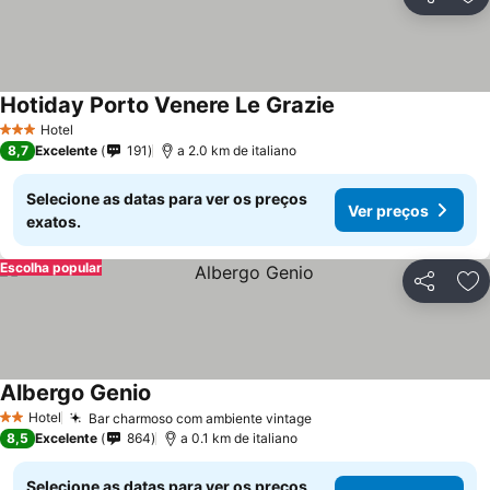
Partilhar
Ad
Hotiday Porto Venere Le Grazie
Ver preços
Hotel
3 Estrelas
8,7
Excelente
191
a 2.0 km de italiano
Selecione as datas para ver os preços
Ver preços
exatos.
Escolha popular
Partilhar
Ad
Albergo Genio
Ver preços
Hotel
Bar charmoso com ambiente vintage
Ver preços
2 Estrelas
8,5
Excelente
864
a 0.1 km de italiano
Selecione as datas para ver os preços