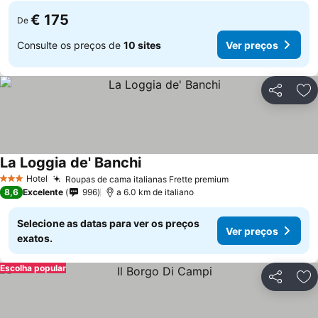
€ 175
De
Consulte os preços de
10 sites
Ver preços
Partilhar
Ad
La Loggia de' Banchi
Ver preços
Hotel
Roupas de cama italianas Frette premium
Ver preços
3 Estrelas
8,6
Excelente
996
a 6.0 km de italiano
Selecione as datas para ver os preços
Ver preços
exatos.
Escolha popular
Partilhar
Ad