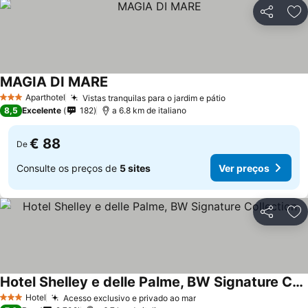
Partilhar
Ad
MAGIA DI MARE
Ver preços
Aparthotel
Vistas tranquilas para o jardim e pátio
Ver preços
3 Estrelas
8,5
Excelente
182
a 6.8 km de italiano
€ 88
De
Consulte os preços de
5 sites
Ver preços
Partilhar
Ad
Hotel Shelley e delle Palme, BW Signature Collection
Ver preços
Hotel
Acesso exclusivo e privado ao mar
Ver preços
3 Estrelas