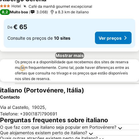
Ver preços
Hotel
Café da manhã gourmet excepcional
Ver preços
3 Estrelas
8,2
Muito boa
3.068
a 8.3 km de italiano
€ 65
De
Consulte os preços de
10 sites
Ver preços
Mostrar mais
Os preços e a disponibilidade que recebemos dos sites de reserva
mudam frequentemente. Como tal, pode haver diferenças entre as
ofertas que consulta no trivago e os preços que estão disponíveis
nos sites de reserva.
italiano (Portovénere, Itália)
Contacto
Via al Castello
,
19025
,
Telefone
:
+390(187)790691
Perguntas frequentes sobre italiano
O que faz com que italiano seja popular em Portovénere?
Que alojamentos existem perto de italiano?
Quais outras atrações existem perto de italiano?