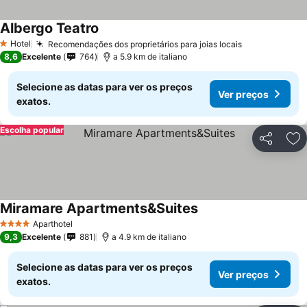
Albergo Teatro
Ver preços
Hotel
Recomendações dos proprietários para joias locais
Ver preços
1 Estrelas
8,6
Excelente
764
a 5.9 km de italiano
Selecione as datas para ver os preços
Ver preços
exatos.
Escolha popular
Partilhar
Ad
Miramare Apartments&Suites
Ver preços
Aparthotel
4 Estrelas
9,3
Excelente
881
a 4.9 km de italiano
Selecione as datas para ver os preços
Ver preços
exatos.