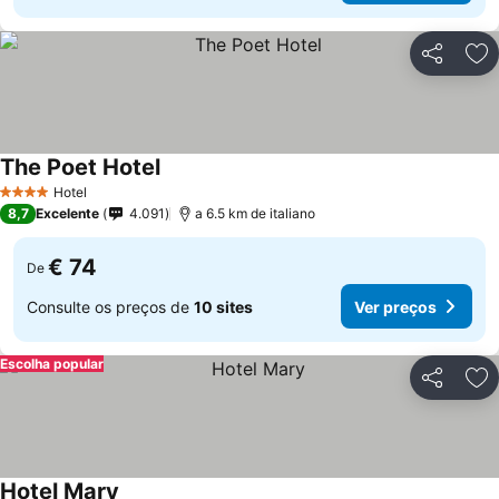
Partilhar
Ad
The Poet Hotel
Ver preços
Hotel
4 Estrelas
8,7
Excelente
4.091
a 6.5 km de italiano
€ 74
De
Consulte os preços de
10 sites
Ver preços
Escolha popular
Partilhar
Ad
Hotel Mary