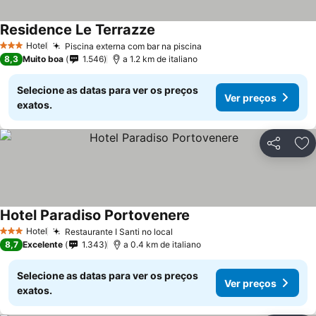
Residence Le Terrazze
Ver preços
Hotel
Piscina externa com bar na piscina
Ver preços
3 Estrelas
8,3
Muito boa
1.546
a 1.2 km de italiano
Selecione as datas para ver os preços
Ver preços
exatos.
Partilhar
Ad
Hotel Paradiso Portovenere
Ver preços
Hotel
Restaurante I Santi no local
Ver preços
3 Estrelas
8,7
Excelente
1.343
a 0.4 km de italiano
Selecione as datas para ver os preços
Ver preços
exatos.