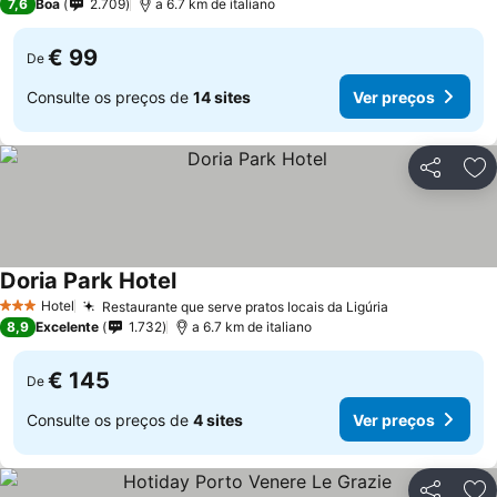
7,6
Boa
2.709
a 6.7 km de italiano
€ 99
De
Consulte os preços de
14 sites
Ver preços
Partilhar
Ad
Doria Park Hotel
Ver preços
Hotel
Restaurante que serve pratos locais da Ligúria
Ver preços
3 Estrelas
8,9
Excelente
1.732
a 6.7 km de italiano
€ 145
De
Consulte os preços de
4 sites
Ver preços