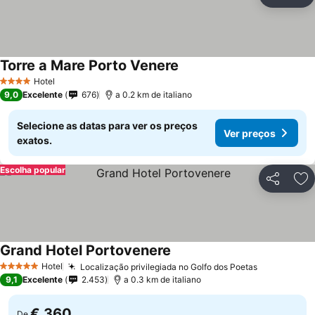
Partilhar
Ad
Torre a Mare Porto Venere
Ver preços
Hotel
4 Estrelas
9,0
Excelente
676
a 0.2 km de italiano
Selecione as datas para ver os preços
Ver preços
exatos.
Escolha popular
Partilhar
Ad
Grand Hotel Portovenere
Ver preços
Hotel
Localização privilegiada no Golfo dos Poetas
Ver preços
5 Estrelas
9,1
Excelente
2.453
a 0.3 km de italiano
€ 360
De