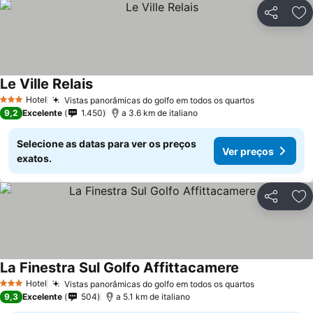
Partilhar
Ad
Le Ville Relais
Ver preços
Hotel
Vistas panorâmicas do golfo em todos os quartos
Ver preços
3 Estrelas
9,2
Excelente
1.450
a 3.6 km de italiano
Selecione as datas para ver os preços
Ver preços
exatos.
Partilhar
Ad
La Finestra Sul Golfo Affittacamere
Ver preços
Hotel
Vistas panorâmicas do golfo em todos os quartos
Ver preços
3 Estrelas
9,3
Excelente
504
a 5.1 km de italiano