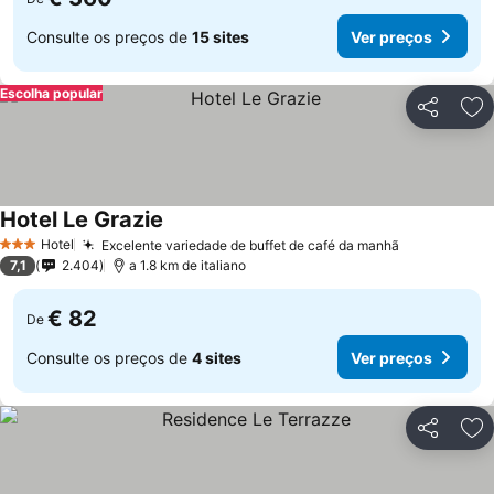
Consulte os preços de
15 sites
Ver preços
Escolha popular
Partilhar
Ad
Hotel Le Grazie
Ver preços
Hotel
Excelente variedade de buffet de café da manhã
Ver preços
3 Estrelas
7,1
2.404
a 1.8 km de italiano
€ 82
De
Consulte os preços de
4 sites
Ver preços
Partilhar
Ad