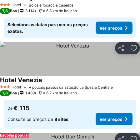
Ver preços
Hotel
Bolos e focaccia caseiros
Ver preços
3 Estrelas
7,8
Boa
3.114
a 6.8 km de italiano
Selecione as datas para ver os preços
Ver preços
exatos.
Partilhar
Ad
Hotel Venezia
Ver preços
Hotel
A poucos passos da Estação La Spezia Centrale
Ver preços
3 Estrelas
7,8
Boa
1.489
a 6.7 km de italiano
€ 115
De
Consulte os preços de
8 sites
Ver preços
Escolha popular