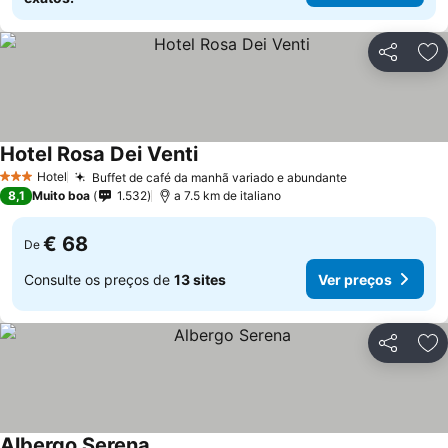
Partilhar
Ad
Hotel Rosa Dei Venti
Ver preços
Hotel
Buffet de café da manhã variado e abundante
Ver preços
3 Estrelas
8,1
Muito boa
1.532
a 7.5 km de italiano
€ 68
De
Consulte os preços de
13 sites
Ver preços
Partilhar
Ad
Albergo Serena