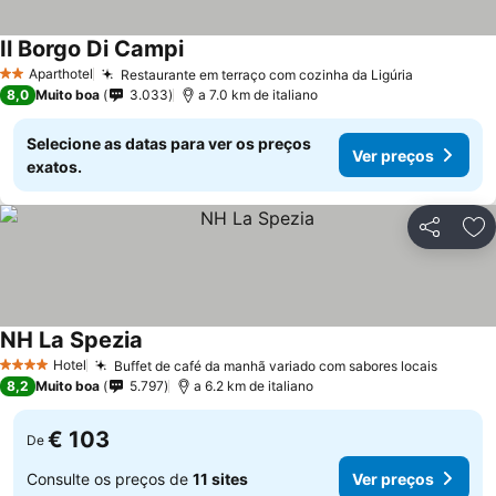
Il Borgo Di Campi
Ver preços
Aparthotel
Restaurante em terraço com cozinha da Ligúria
Ver preço
2 Estrelas
8,0
Muito boa
3.033
a 7.0 km de italiano
Selecione as datas para ver os preços
Ver preços
exatos.
Partilhar
Ad
NH La Spezia
Ver preços
Hotel
Buffet de café da manhã variado com sabores locais
Ver pr
4 Estrelas
8,2
Muito boa
5.797
a 6.2 km de italiano
€ 103
De
Consulte os preços de
11 sites
Ver preços