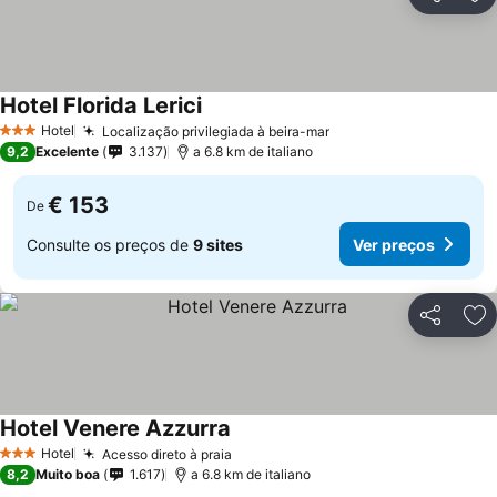
Partilhar
Ad
Hotel Florida Lerici
Ver preços
Hotel
Localização privilegiada à beira-mar
Ver preços
3 Estrelas
9,2
Excelente
3.137
a 6.8 km de italiano
€ 153
De
Consulte os preços de
9 sites
Ver preços
Partilhar
Ad
Hotel Venere Azzurra
Ver preços
Hotel
Acesso direto à praia
Ver preços
3 Estrelas
8,2
Muito boa
1.617
a 6.8 km de italiano