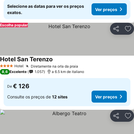
Selecione as datas para ver os preços
Ver preços
exatos.
Escolha popular
Partilhar
Ad
Hotel San Terenzo
Ver preços
Hotel
Diretamente na orla da praia
Ver preços
4 Estrelas
8,6
Excelente
1.057
a 6.5 km de italiano
€ 126
De
Consulte os preços de
12 sites
Ver preços
Partilhar
Ad