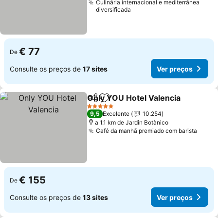
Culinária internacional e mediterrânea
diversificada
€ 77
De
Consulte os preços de
17 sites
Ver preços
Only YOU Hotel Valencia
Partilhar
Adicionar aos favoritos
5 Estrelas
9,5
Excelente
10.254
a 1.1 km de Jardin Botànico
Café da manhã premiado com barista
€ 155
De
Consulte os preços de
13 sites
Ver preços