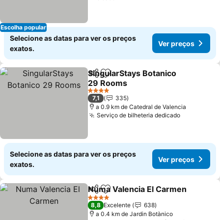
Escolha popular
Selecione as datas para ver os preços
Ver preços
exatos.
SingularStays Botanico
Partilhar
Adicionar aos favoritos
29 Rooms
4 Estrelas
7,1
335
a 0.9 km de Catedral de Valencia
Serviço de bilheteria dedicado
Selecione as datas para ver os preços
Ver preços
exatos.
Numa Valencia El Carmen
Partilhar
Adicionar aos favoritos
4 Estrelas
8,8
Excelente
638
a 0.4 km de Jardin Botànico