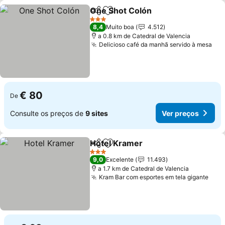
One Shot Colón
Partilhar
Adicionar aos favoritos
3 Estrelas
8,4
Muito boa
4.512
a 0.8 km de Catedral de Valencia
Delicioso café da manhã servido à mesa
€ 80
De
Consulte os preços de
9 sites
Ver preços
Hotel Kramer
Partilhar
Adicionar aos favoritos
3 Estrelas
9,0
Excelente
11.493
a 1.7 km de Catedral de Valencia
Kram Bar com esportes em tela gigante