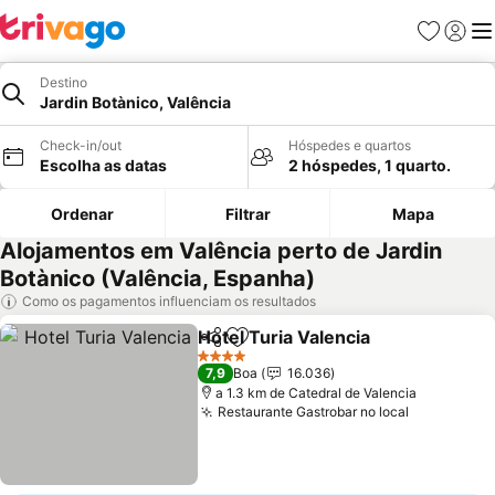
Favoritos
Iniciar
Me
Destino
Jardin Botànico, Valência
Check-in/out
Hóspedes e quartos
Escolha as datas
2 hóspedes, 1 quarto.
Ordenar
Filtrar
Mapa
Alojamentos em Valência perto de Jardin
Botànico (Valência, Espanha)
Como os pagamentos influenciam os resultados
Hotel Turia Valencia
Partilhar
Adicionar aos favoritos
4 Estrelas
7,9
Boa
16.036
a 1.3 km de Catedral de Valencia
Restaurante Gastrobar no local