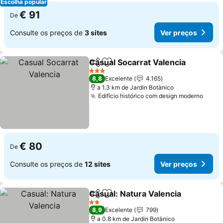
Escolha popular
€ 91
De
Consulte os preços de
3 sites
Ver preços
Casual Socarrat Valencia
Partilhar
Adicionar aos favoritos
3 Estrelas
8,8
Excelente
4.165
a 1.3 km de Jardin Botànico
Edifício histórico com design moderno
€ 80
De
Consulte os preços de
12 sites
Ver preços
Casual: Natura Valencia
Partilhar
Adicionar aos favoritos
2 Estrelas
8,9
Excelente
799
a 0.8 km de Jardin Botànico