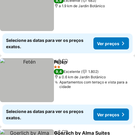
8,9
Excelente
683
a 1.9 km de Jardin Botànico
Selecione as datas para ver os preços
Ver preços
exatos.
Fetén
Partilhar
Adicionar aos favoritos
2 Estrelas
9,4
Excelente
1.802
a 0.6 km de Jardin Botànico
Apartamentos com terraço e vista para a
cidade
Selecione as datas para ver os preços
Ver preços
exatos.
Goerlich by Alma Suites