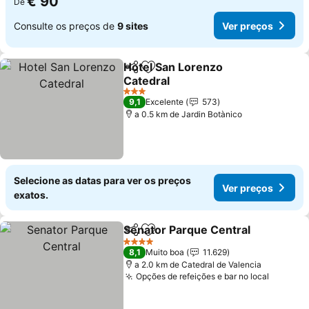
€ 90
De
Consulte os preços de
9 sites
Ver preços
Hotel San Lorenzo
Partilhar
Adicionar aos favoritos
Catedral
3 Estrelas
9,1
Excelente
573
a 0.5 km de Jardin Botànico
Selecione as datas para ver os preços
Ver preços
exatos.
Senator Parque Central
Partilhar
Adicionar aos favoritos
4 Estrelas
8,1
Muito boa
11.629
a 2.0 km de Catedral de Valencia
Opções de refeições e bar no local