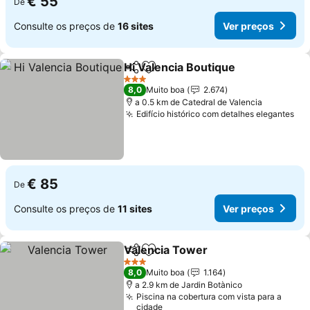
€ 55
De
Consulte os preços de
16 sites
Ver preços
Hi Valencia Boutique
Partilhar
Adicionar aos favoritos
3 Estrelas
8,0
Muito boa
2.674
a 0.5 km de Catedral de Valencia
Edifício histórico com detalhes elegantes
€ 85
De
Consulte os preços de
11 sites
Ver preços
Valencia Tower
Partilhar
Adicionar aos favoritos
3 Estrelas
8,0
Muito boa
1.164
a 2.9 km de Jardin Botànico
Piscina na cobertura com vista para a
cidade