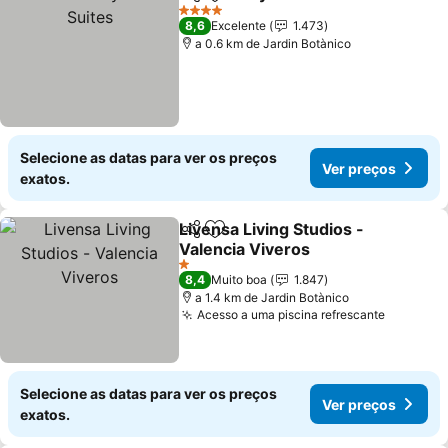
Partilhar
Adicionar aos favoritos
4 Estrelas
8,6
Excelente
1.473
a 0.6 km de Jardin Botànico
Selecione as datas para ver os preços
Ver preços
exatos.
Livensa Living Studios -
Partilhar
Adicionar aos favoritos
Valencia Viveros
1 Estrelas
8,4
Muito boa
1.847
a 1.4 km de Jardin Botànico
Acesso a uma piscina refrescante
Selecione as datas para ver os preços
Ver preços
exatos.