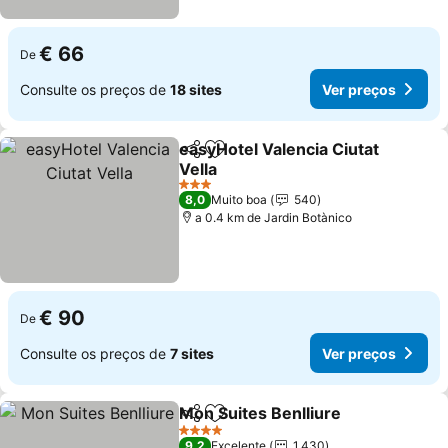
€ 66
De
Consulte os preços de
18 sites
Ver preços
easyHotel Valencia Ciutat
Partilhar
Adicionar aos favoritos
Vella
3 Estrelas
8,0
Muito boa
540
a 0.4 km de Jardin Botànico
€ 90
De
Consulte os preços de
7 sites
Ver preços
Mon Suites Benlliure
Partilhar
Adicionar aos favoritos
4 Estrelas
9,2
Excelente
1.430