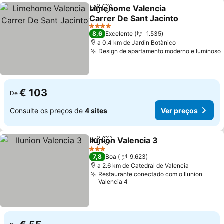
Limehome Valencia
Partilhar
Adicionar aos favoritos
Carrer De Sant Jacinto
4 Estrelas
8,6
Excelente
1.535
a 0.4 km de Jardin Botànico
Design de apartamento moderno e luminoso
€ 103
De
Consulte os preços de
4 sites
Ver preços
Ilunion Valencia 3
Partilhar
Adicionar aos favoritos
3 Estrelas
7,8
Boa
9.623
a 2.6 km de Catedral de Valencia
Restaurante conectado com o Ilunion
Valencia 4