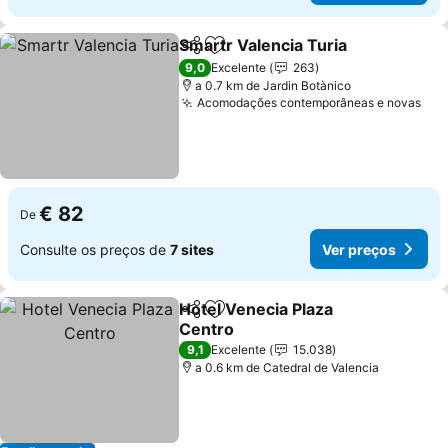
Smartr Valencia Turia
Partilhar
Adicionar aos favoritos
9,0
Excelente
263
a 0.7 km de Jardin Botànico
Acomodações contemporâneas e novas
€ 82
De
Consulte os preços de
7 sites
Ver preços
Hotel Venecia Plaza
Partilhar
Adicionar aos favoritos
Centro
9,1
Excelente
15.038
a 0.6 km de Catedral de Valencia