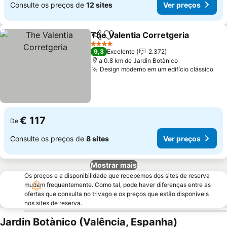
Consulte os preços de
12 sites
Ver preços
The Valentia Corretgeria
Partilhar
Adicionar aos favoritos
4 Estrelas
9,3
Excelente
2.372
a 0.8 km de Jardin Botànico
Design moderno em um edifício clássico
€ 117
De
Consulte os preços de
8 sites
Ver preços
Mostrar mais
Os preços e a disponibilidade que recebemos dos sites de reserva
mudam frequentemente. Como tal, pode haver diferenças entre as
ofertas que consulta no trivago e os preços que estão disponíveis
nos sites de reserva.
Jardin Botànico (Valência, Espanha)