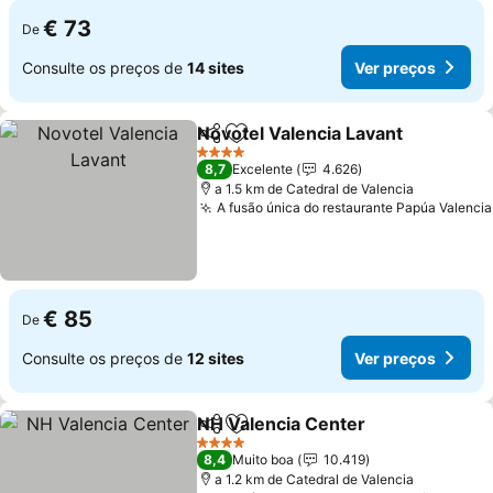
€ 73
De
Consulte os preços de
14 sites
Ver preços
Novotel Valencia Lavant
Partilhar
Adicionar aos favoritos
4 Estrelas
8,7
Excelente
4.626
a 1.5 km de Catedral de Valencia
A fusão única do restaurante Papúa Valencia
€ 85
De
Consulte os preços de
12 sites
Ver preços
NH Valencia Center
Partilhar
Adicionar aos favoritos
4 Estrelas
8,4
Muito boa
10.419
a 1.2 km de Catedral de Valencia