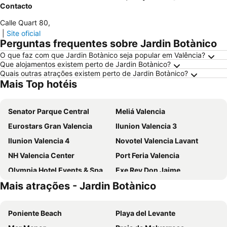
Contacto
Calle Quart 80
,
|
Site oficial
Perguntas frequentes sobre Jardin Botànico
O que faz com que Jardin Botànico seja popular em Valência?
Que alojamentos existem perto de Jardin Botànico?
Quais outras atrações existem perto de Jardin Botànico?
Mais Top hotéis
Senator Parque Central
Meliá Valencia
Eurostars Gran Valencia
Ilunion Valencia 3
Ilunion Valencia 4
Novotel Valencia Lavant
NH Valencia Center
Port Feria Valencia
Olympia Hotel Events & Spa
Exe Rey Don Jaime
Mais atrações - Jardin Botànico
NH Valencia Las Artes
Hotel Beleret
Eurostars Acteón
Hotel Olympia Cónsul del Mar
Poniente Beach
Playa del Levante
Sercotel Sorolla Palace
Holiday Inn Express Ciudad de las Ciencias