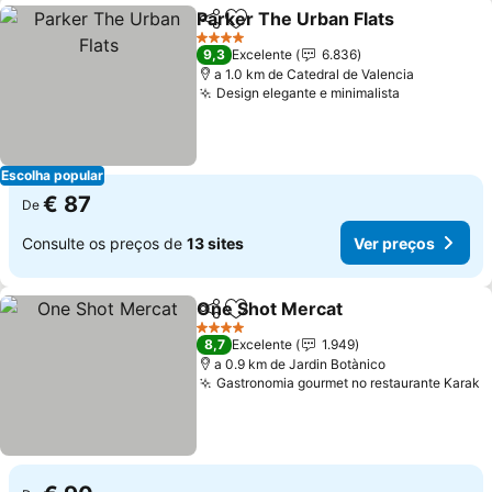
Parker The Urban Flats
Partilhar
Adicionar aos favoritos
4 Estrelas
9,3
Excelente
6.836
a 1.0 km de Catedral de Valencia
Design elegante e minimalista
Escolha popular
€ 87
De
Consulte os preços de
13 sites
Ver preços
One Shot Mercat
Partilhar
Adicionar aos favoritos
4 Estrelas
8,7
Excelente
1.949
a 0.9 km de Jardin Botànico
Gastronomia gourmet no restaurante Karak