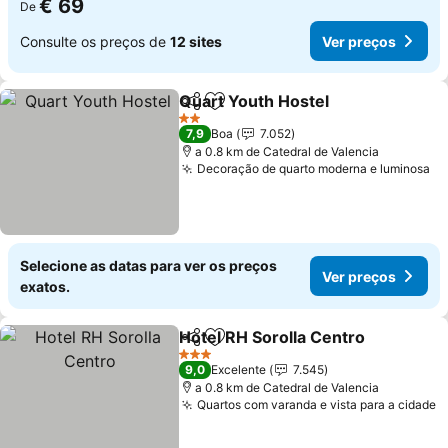
€ 69
De
Consulte os preços de
12 sites
Ver preços
Quart Youth Hostel
Partilhar
Adicionar aos favoritos
2 Estrelas
7,9
Boa
7.052
a 0.8 km de Catedral de Valencia
Decoração de quarto moderna e luminosa
Selecione as datas para ver os preços
Ver preços
exatos.
Hotel RH Sorolla Centro
Partilhar
Adicionar aos favoritos
3 Estrelas
9,0
Excelente
7.545
a 0.8 km de Catedral de Valencia
Quartos com varanda e vista para a cidade