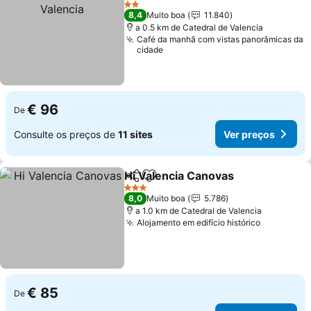
2 Estrelas
8,4
Muito boa
11.840
a 0.5 km de Catedral de Valencia
Café da manhã com vistas panorâmicas da
cidade
€ 96
De
Consulte os preços de
11 sites
Ver preços
Hi Valencia Canovas
Partilhar
Adicionar aos favoritos
3 Estrelas
8,0
Muito boa
5.786
a 1.0 km de Catedral de Valencia
Alojamento em edifício histórico
€ 85
De