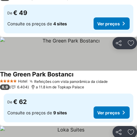
€ 49
De
Consulte os preços de
4 sites
Ver preços
Partilhar
Ad
The Green Park Bostancı
Hotel
Refeições com vista panorâmica da cidade
5 Estrelas
6,9
6.404
a 11.8 km de Topkapı Palace
€ 62
De
Consulte os preços de
9 sites
Ver preços
Partilhar
Ad