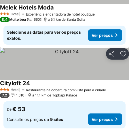
Melek Hotels Moda
Hotel
Experiência encantadora de hotel boutique
3 Estrelas
8,4
Muito boa
660
a 5.1 km de Santa Sofia
Selecione as datas para ver os preços
Ver preços
exatos.
Partilhar
Ad
Cityloft 24
Hotel
Restaurante na cobertura com vista para a cidade
3 Estrelas
7,2
1.510
a 11.1 km de Topkapı Palace
€ 53
De
Consulte os preços de
9 sites
Ver preços