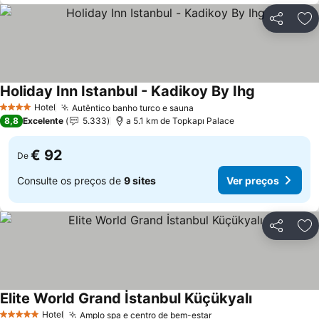
Partilhar
Ad
Holiday Inn Istanbul - Kadikoy By Ihg
Hotel
Autêntico banho turco e sauna
4 Estrelas
8,8
Excelente
5.333
a 5.1 km de Topkapı Palace
€ 92
De
Consulte os preços de
9 sites
Ver preços
Partilhar
Ad
Elite World Grand İstanbul Küçükyalı
Hotel
Amplo spa e centro de bem-estar