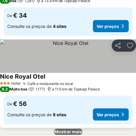
7,6
Boa
1.261
a 13.9 km de Topkapı Palace
€ 34
De
Consulte os preços de
4 sites
Ver preços
Partilhar
Ad
Nice Royal Otel
Hotel
Café e restaurante no local
3 Estrelas
8,2
Muito boa
1.177
a 11.5 km de Topkapı Palace
€ 56
De
Consulte os preços de
8 sites
Ver preços
Mostrar mais