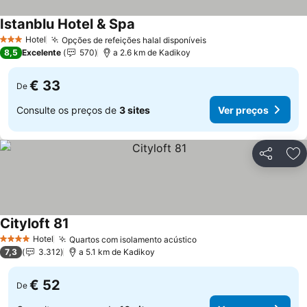
Istanblu Hotel & Spa
Hotel
Opções de refeições halal disponíveis
3 Estrelas
8,5
Excelente
570
a 2.6 km de Kadikoy
€ 33
De
Consulte os preços de
3 sites
Ver preços
Partilhar
Ad
Cityloft 81
Hotel
Quartos com isolamento acústico
4 Estrelas
7,3
3.312
a 5.1 km de Kadikoy
€ 52
De