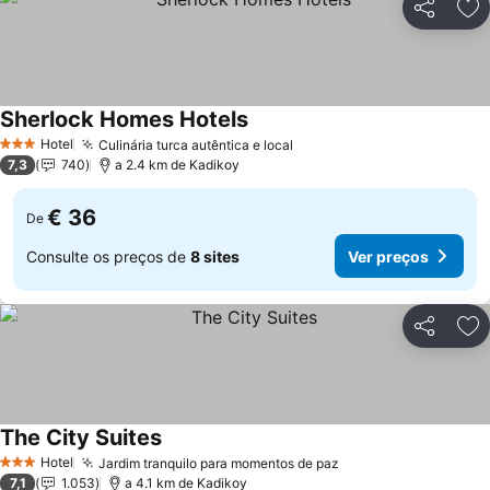
Partilhar
Ad
Sherlock Homes Hotels
Hotel
Culinária turca autêntica e local
3 Estrelas
7,3
740
a 2.4 km de Kadikoy
€ 36
De
Consulte os preços de
8 sites
Ver preços
Partilhar
Ad
The City Suites
Hotel
Jardim tranquilo para momentos de paz
3 Estrelas
7,1
1.053
a 4.1 km de Kadikoy