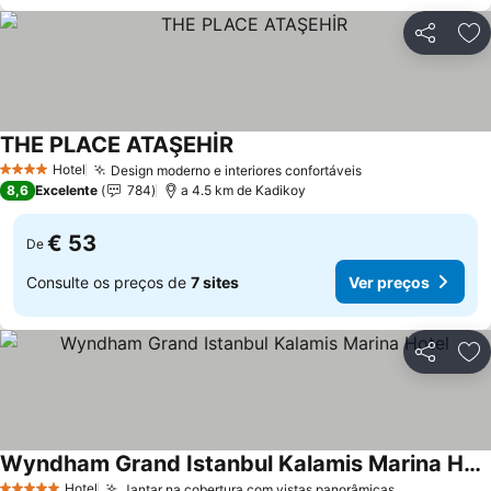
Partilhar
Ad
THE PLACE ATAŞEHİR
Hotel
Design moderno e interiores confortáveis
4 Estrelas
8,6
Excelente
784
a 4.5 km de Kadikoy
€ 53
De
Consulte os preços de
7 sites
Ver preços
Partilhar
Ad
Wyndham Grand Istanbul Kalamis Marina Hotel
Hotel
Jantar na cobertura com vistas panorâmicas