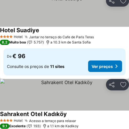
Partilhar
Ad
Hotel Suadiye
Hotel
Jantar no terraço do Cafe de Paris Teras
4 Estrelas
8,2
Muito boa
5.757
a 10.3 km de Santa Sofia
€ 96
De
Consulte os preços de
11 sites
Ver preços
Partilhar
Ad
Sahrakent Otel Kadıköy
Hotel
Acesso a terraço para relaxar
4 Estrelas
9,1
Excelente
193
a 1.1 km de Kadikoy