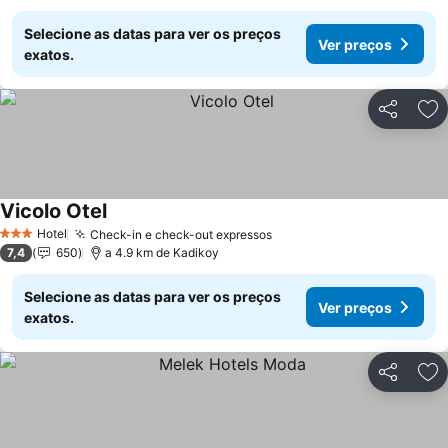
Selecione as datas para ver os preços
Ver preços
exatos.
Partilhar
Ad
Vicolo Otel
Hotel
Check-in e check-out expressos
3 Estrelas
7,4
650
a 4.9 km de Kadikoy
Selecione as datas para ver os preços
Ver preços
exatos.
Partilhar
Ad