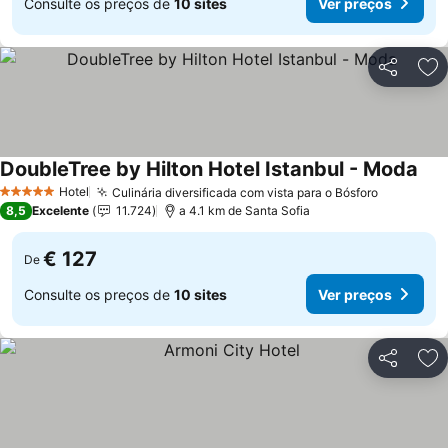
Consulte os preços de
10 sites
Ver preços
Partilhar
Ad
DoubleTree by Hilton Hotel Istanbul - Moda
Hotel
Culinária diversificada com vista para o Bósforo
5 Estrelas
8,5
Excelente
11.724
a 4.1 km de Santa Sofia
€ 127
De
Consulte os preços de
10 sites
Ver preços
Partilhar
Ad