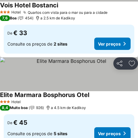
Vois Hotel Bostanci
Hotel
Quartos com vista para o mar ou para a cidade
3 Estrelas
7,6
Boa
454
a 2.5 km de Kadikoy
€ 33
De
Consulte os preços de
2 sites
Ver preços
Partilhar
Ad
Elite Marmara Bosphorus Otel
Hotel
3 Estrelas
8,4
Muito boa
926
a 4.5 km de Kadikoy
€ 45
De
Consulte os preços de
5 sites
Ver preços