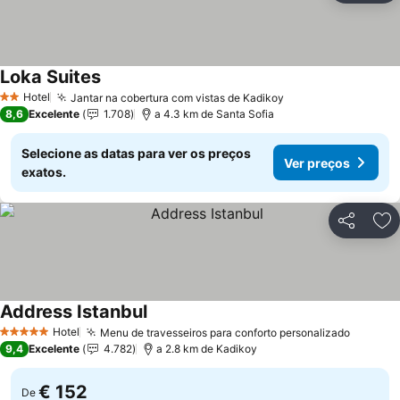
Loka Suites
Hotel
Jantar na cobertura com vistas de Kadikoy
2 Estrelas
8,6
Excelente
1.708
a 4.3 km de Santa Sofia
Selecione as datas para ver os preços
Ver preços
exatos.
Partilhar
Ad
Address Istanbul
Hotel
Menu de travesseiros para conforto personalizado
5 Estrelas
9,4
Excelente
4.782
a 2.8 km de Kadikoy
€ 152
De