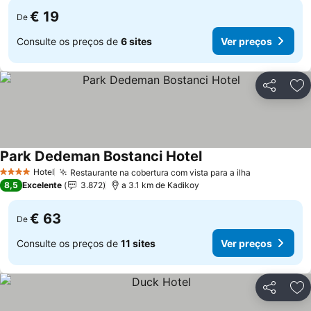
€ 19
De
Consulte os preços de
6 sites
Ver preços
Partilhar
Ad
Park Dedeman Bostanci Hotel
Hotel
Restaurante na cobertura com vista para a ilha
4 Estrelas
8,5
Excelente
3.872
a 3.1 km de Kadikoy
€ 63
De
Consulte os preços de
11 sites
Ver preços
Partilhar
Ad