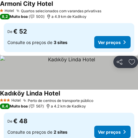
Armoni City Hotel
Hotel
Quartos selecionados com varandas privativas
1 Estrelas
8,2
Muito boa
500
a 4.9 km de Kadikoy
€ 52
De
Consulte os preços de
3 sites
Ver preços
Partilhar
Ad
Kadıköy Linda Hotel
Hotel
Perto de centros de transporte público
3 Estrelas
8,4
Muito boa
567
a 4.2 km de Kadikoy
€ 48
De
Consulte os preços de
2 sites
Ver preços