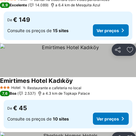
5 Estrelas
8,9
Excelente
14.089
a 6.4 km de Mesquita Azul
€ 149
De
Consulte os preços de
15 sites
Ver preços
Partilhar
Ad
Emirtimes Hotel Kadıköy
Hotel
Restaurante e cafeteria no local
3 Estrelas
7,6
Boa
2.537
a 4.3 km de Topkapı Palace
€ 45
De
Consulte os preços de
10 sites
Ver preços