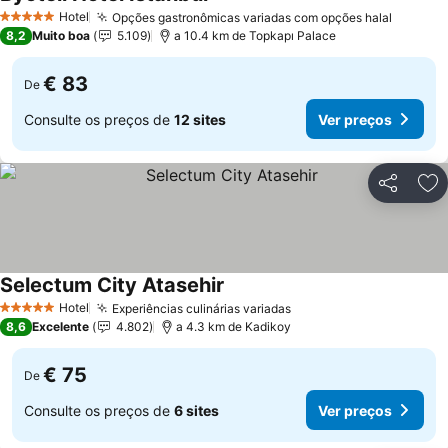
Hotel
Opções gastronômicas variadas com opções halal
5 Estrelas
8,2
Muito boa
5.109
a 10.4 km de Topkapı Palace
€ 83
De
Consulte os preços de
12 sites
Ver preços
Partilhar
Ad
Selectum City Atasehir
Hotel
Experiências culinárias variadas
5 Estrelas
8,6
Excelente
4.802
a 4.3 km de Kadikoy
€ 75
De
Consulte os preços de
6 sites
Ver preços