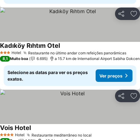
Partilhar
Ad
Kadıköy Rıhtım Otel
Hotel
Restaurante no último andar com refeições panorâmicas
3 Estrelas
8,1
Muito boa
6.695
a 15.7 km de International Airport Sabiha Gokcen
Selecione as datas para ver os preços
Ver preços
exatos.
Partilhar
Ad
Vois Hotel
Hotel
Restaurante mediterrâneo no local
4 Estrelas