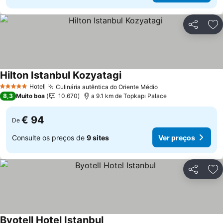
Partilhar
Ad
Hilton Istanbul Kozyatagi
Hotel
Culinária autêntica do Oriente Médio
5 Estrelas
8,3
Muito boa
10.670
a 9.1 km de Topkapı Palace
€ 94
De
Consulte os preços de
9 sites
Ver preços
Partilhar
Ad
Byotell Hotel Istanbul