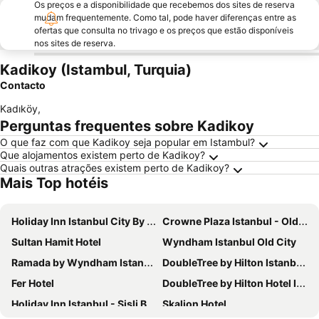
Os preços e a disponibilidade que recebemos dos sites de reserva
mudam frequentemente. Como tal, pode haver diferenças entre as
ofertas que consulta no trivago e os preços que estão disponíveis
nos sites de reserva.
Kadikoy (Istambul, Turquia)
Contacto
Kadıköy
,
Perguntas frequentes sobre Kadikoy
O que faz com que Kadikoy seja popular em Istambul?
Que alojamentos existem perto de Kadikoy?
Quais outras atrações existem perto de Kadikoy?
Mais Top hotéis
Holiday Inn Istanbul City By Ihg
Crowne Plaza Istanbul - Old City by IHG
Sultan Hamit Hotel
Wyndham Istanbul Old City
Ramada by Wyndham Istanbul Pera
DoubleTree by Hilton Istanbul Topkapi
Fer Hotel
DoubleTree by Hilton Hotel Istanbul - Piyalepasa
Holiday Inn Istanbul - Sisli By Ihg
Skalion Hotel