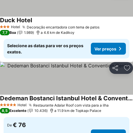
Duck Hotel
Hotel
Decoração encantadora com tema de patos
3 Estrelas
7,7
Boa
1.989
a 4.6 km de Kadikoy
Selecione as datas para ver os preços
Ver preços
exatos.
Partilhar
Ad
Dedeman Bostanci Istanbul Hotel & Convention Center
Hotel
Restaurante Adalar Roof com vista para a ilha
5 Estrelas
8,5
Excelente
10.436
a 11.9 km de Topkapı Palace
€ 76
De