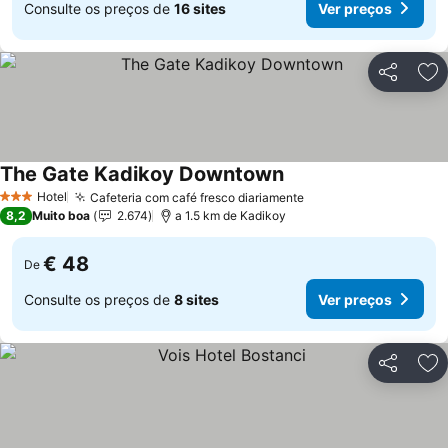
Consulte os preços de
16 sites
Ver preços
Partilhar
Ad
The Gate Kadikoy Downtown
Hotel
Cafeteria com café fresco diariamente
3 Estrelas
8,2
Muito boa
2.674
a 1.5 km de Kadikoy
€ 48
De
Consulte os preços de
8 sites
Ver preços
Partilhar
Ad