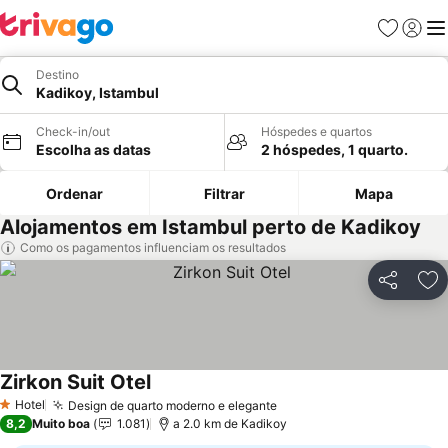
Favoritos
Iniciar
Me
Destino
Kadikoy, Istambul
Check-in/out
Hóspedes e quartos
Escolha as datas
2 hóspedes, 1 quarto.
Ordenar
Filtrar
Mapa
Alojamentos em Istambul perto de Kadikoy
Como os pagamentos influenciam os resultados
Partilhar
Ad
Zirkon Suit Otel
Hotel
Design de quarto moderno e elegante
1 Estrelas
8,2
Muito boa
1.081
a 2.0 km de Kadikoy