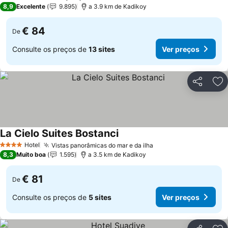
5 Estrelas
8,9
Excelente
9.895
a 3.9 km de Kadikoy
€ 84
De
Consulte os preços de
13 sites
Ver preços
Partilhar
Ad
La Cielo Suites Bostanci
Hotel
Vistas panorâmicas do mar e da ilha
4 Estrelas
8,3
Muito boa
1.595
a 3.5 km de Kadikoy
€ 81
De
Consulte os preços de
5 sites
Ver preços