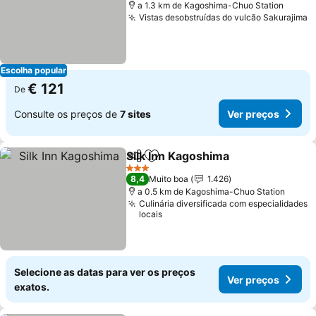
a 1.3 km de Kagoshima-Chuo Station
Vistas desobstruídas do vulcão Sakurajima
V
Escolha popular
€ 121
De
Consulte os preços de
7 sites
Ver preços
Silk Inn Kagoshima
Partilhar
Adicionar aos favoritos
Ver pre
3 Estrelas
8,4
Muito boa
1.426
a 0.5 km de Kagoshima-Chuo Station
Culinária diversificada com especialidades
locais
Selecione as datas para ver os preços
Ver preços
exatos.