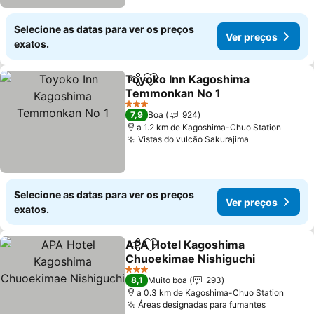
Selecione as datas para ver os preços
Ver preços
exatos.
Toyoko Inn Kagoshima
Partilhar
Adicionar aos favoritos
Temmonkan No 1
Ver preços
3 Estrelas
7,9
Boa
924
a 1.2 km de Kagoshima-Chuo Station
Vistas do vulcão Sakurajima
Ver preços
Selecione as datas para ver os preços
Ver preços
exatos.
APA Hotel Kagoshima
Partilhar
Adicionar aos favoritos
Chuoekimae Nishiguchi
Ver preços
3 Estrelas
8,1
Muito boa
293
a 0.3 km de Kagoshima-Chuo Station
Áreas designadas para fumantes
Ver preç