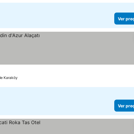
Ver pre
de Karaköy
Ver pre