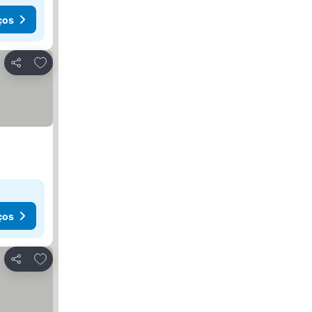
ços
Adicionar aos favoritos
Partilhar
ços
Adicionar aos favoritos
Partilhar