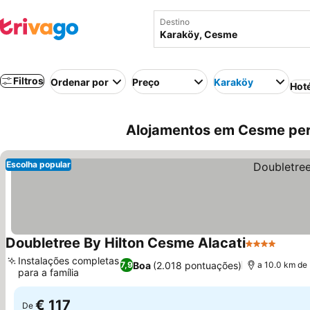
Destino
Filtros
Ordenar por
Preço
Karaköy
Hot
Alojamentos em Cesme per
Escolha popular
Doubletree By Hilton Cesme Alacati
4 Estrelas
Ver p
Instalações completas
Boa
(2.018 pontuações)
7,9
a 10.0 km de
para a família
Ver preços
€ 117
De