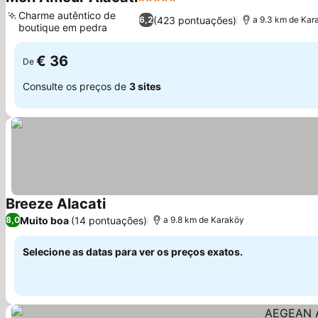
5 Estrelas
Ver preços
Charme autêntico de
(423 pontuações)
6,2
a 9.3 km de Kar
boutique em pedra
Ver preços
€ 36
De
Consulte os preços de
3 sites
Breeze Alacati
Ver preços
Muito boa
(14 pontuações)
8,0
a 9.8 km de Karaköy
Selecione as datas para ver os preços exatos.