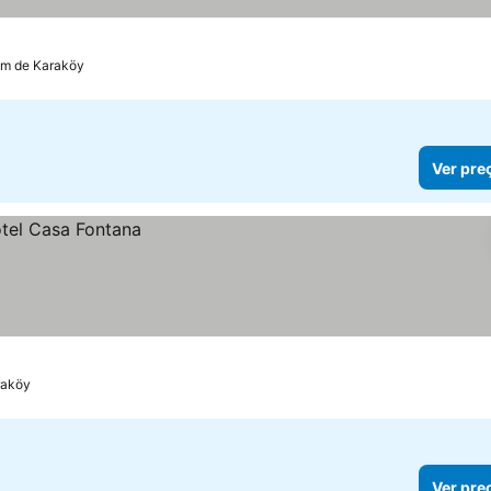
km de Karaköy
Ver pre
raköy
Ver pre