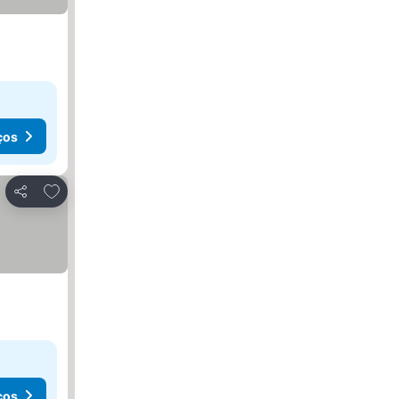
ços
Adicionar aos favoritos
Partilhar
ços