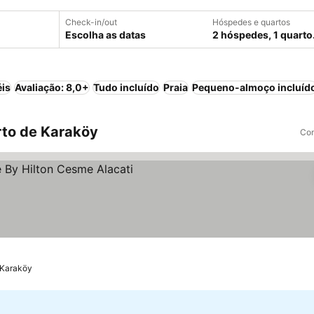
Check-in/out
Hóspedes e quartos
Escolha as datas
2 hóspedes, 1 quarto
éis
Avaliação: 8,0+
Tudo incluído
Praia
Pequeno-almoço incluíd
to de Karaköy
Com
reços
 Karaköy