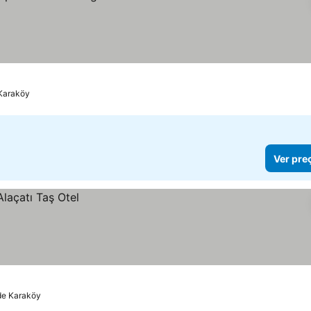
 Karaköy
Ver pre
de Karaköy