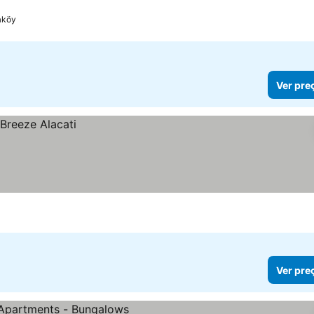
aköy
Ver pre
Ver pre