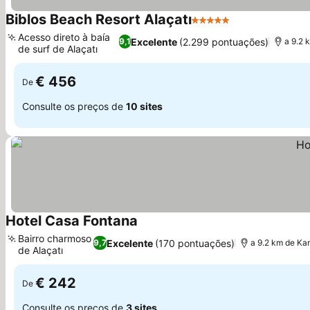
Biblos Beach Resort Alaçatı
5 Estrelas
Ver preços
Acesso direto à baía
Excelente
(2.299 pontuações)
9,1
a 9.2 
de surf de Alaçatı
Ver preços
€ 456
De
Consulte os preços de
10 sites
Hotel Casa Fontana
Ver preços
Bairro charmoso
Excelente
(170 pontuações)
9,7
a 9.2 km de Ka
de Alaçatı
Ver preços
€ 242
De
Consulte os preços de
3 sites