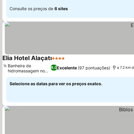
Consulte os preços de
6 sites
Elia Hotel Alaçatı
4 Estrelas
Ver preços
Banheira de
Excelente
(97 pontuações)
9,0
a 7.2 km 
hidromassagem no
Ver preços
local
Selecione as datas para ver os preços exatos.