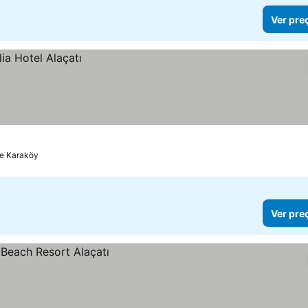
Ver pre
de Karaköy
Ver pre