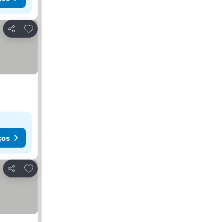
Adicionar aos favoritos
Partilhar
ços
Adicionar aos favoritos
Partilhar