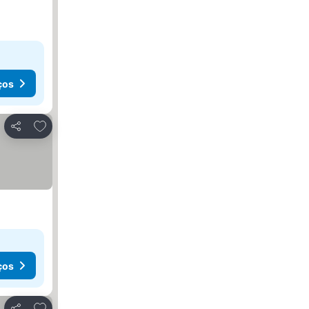
ços
Adicionar aos favoritos
Partilhar
ços
Adicionar aos favoritos