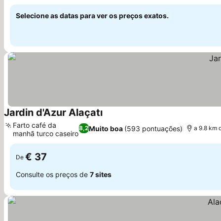
Ver preços
Selecione as datas para ver os preços exatos.
Jardin d'Azur Alaçatı
Ver preços
Farto café da
Muito boa
(593 pontuações)
8,2
a 9.8 km 
manhã turco caseiro
Ver preços
€ 37
De
Consulte os preços de
7 sites