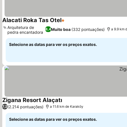
Alacati Roka Tas Otel
1 Estrelas
Ver preços
Arquitetura de
Muito boa
(332 pontuações)
8,4
a 9.9 km 
pedra encantadora
Ver preços
Selecione as datas para ver os preços exatos.
Zigana Resort Alaçatı
Ver preços
(2.214 pontuações)
7,2
a 11.6 km de Karaköy
Selecione as datas para ver os preços exatos.