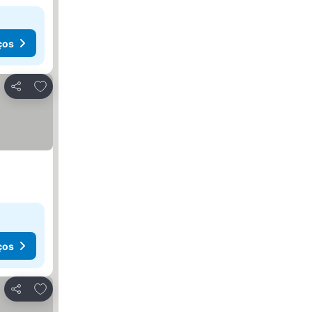
ços
Adicionar aos favoritos
Partilhar
ços
Adicionar aos favoritos
Partilhar