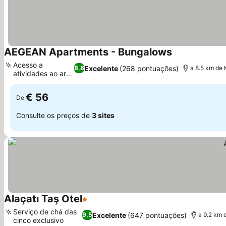
AEGEAN Apartments - Bungalows
Ver preços
Acesso a
Excelente
(268 pontuações)
8,8
a 8.5 km de
atividades ao ar
Ver preços
livre
€ 56
De
Consulte os preços de
3 sites
Alaçatı Taş Otel
1 Estrelas
Ver preços
Serviço de chá das
Excelente
(647 pontuações)
9,5
a 9.2 km 
cinco exclusivo