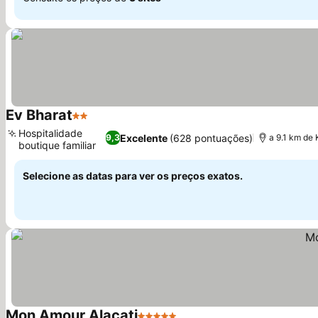
Ev Bharat
2 Estrelas
Ver preços
Hospitalidade
Excelente
(628 pontuações)
9,3
a 9.1 km de
boutique familiar
Ver preços
Selecione as datas para ver os preços exatos.
Mon Amour Alacati