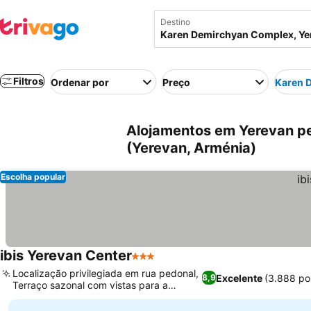
Destino
Filtros
Ordenar por
Preço
Karen 
Alojamentos em Yerevan p
(Yerevan, Arménia)
Escolha popular
ibis Yerevan Center
3 Estrelas
Localização privilegiada em rua pedonal,
Excelente
(3.888 po
8,9
Terraço sazonal com vistas para a
Avenida Norte