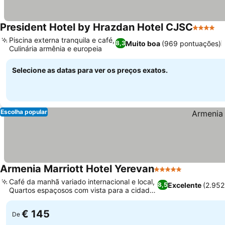
President Hotel by Hrazdan Hotel CJSC
4 Estrel
Piscina externa tranquila e café,
Muito boa
(969 pontuações)
8,3
Culinária armênia e europeia
Selecione as datas para ver os preços exatos.
Escolha popular
Armenia Marriott Hotel Yerevan
5 Estrelas
Café da manhã variado internacional e local,
Excelente
(2.952
8,5
Quartos espaçosos com vista para a cidade
ou montanha
€ 145
De