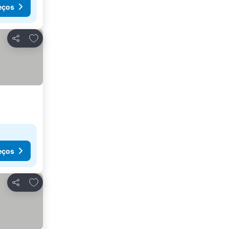
eços
Adicionar aos favoritos
Partilhar
eços
Adicionar aos favoritos
Partilhar