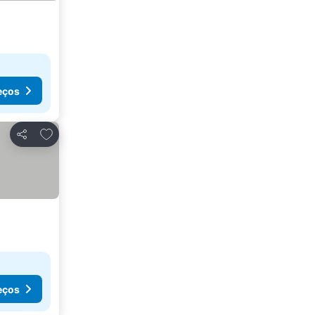
eços
Adicionar aos favoritos
Partilhar
eços