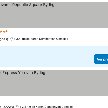
 Estrelas
ções)
a 3.4 km de Karen Demirchyan Complex
Ver pr
tuações)
a 2.8 km de Karen Demirchyan Complex