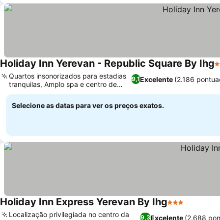
Holiday Inn Yerevan - Republic Square By Ihg
4
Quartos insonorizados para estadias
Excelente
(2.186 pontua
9,1
tranquilas, Amplo spa e centro de
fitness
Selecione as datas para ver os preços exatos.
Holiday Inn Express Yerevan By Ihg
3 Estrelas
Localização privilegiada no centro da
Excelente
(2.688 pon
9,3