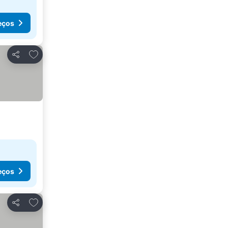
eços
Adicionar aos favoritos
Partilhar
eços
Adicionar aos favoritos
Partilhar