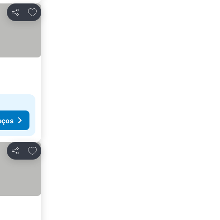
Adicionar aos favoritos
Partilhar
eços
Adicionar aos favoritos
Partilhar