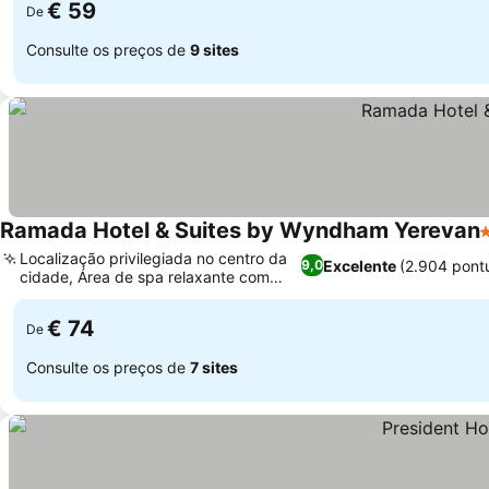
€ 59
De
Consulte os preços de
9 sites
Ramada Hotel & Suites by Wyndham Yerevan
4
Localização privilegiada no centro da
Excelente
(2.904 pont
9,0
cidade, Área de spa relaxante com
hammam
€ 74
De
Consulte os preços de
7 sites