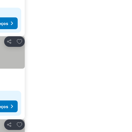
eços
Adicionar aos favoritos
Partilhar
eços
Adicionar aos favoritos
Partilhar