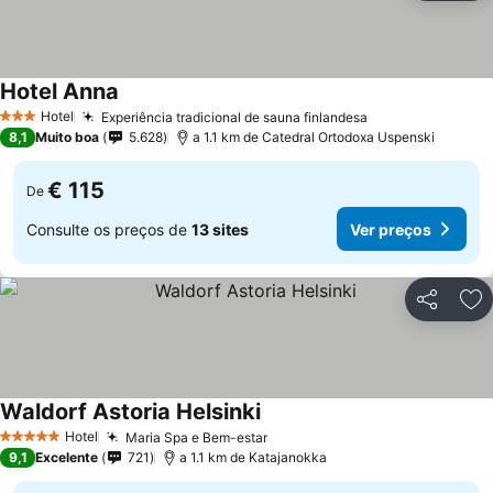
Hotel Anna
Ver preços
Hotel
Experiência tradicional de sauna finlandesa
Ver preços
3 Estrelas
8,1
Muito boa
5.628
a 1.1 km de Catedral Ortodoxa Uspenski
€ 115
De
Consulte os preços de
13 sites
Ver preços
Partilhar
Ad
Waldorf Astoria Helsinki
Ver preços
Hotel
Maria Spa e Bem-estar
Ver preços
5 Estrelas
9,1
Excelente
721
a 1.1 km de Katajanokka