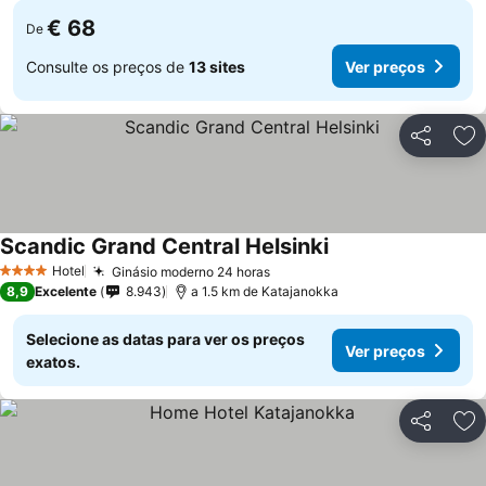
€ 68
De
Consulte os preços de
13 sites
Ver preços
Partilhar
Ad
Scandic Grand Central Helsinki
Ver preços
Hotel
Ginásio moderno 24 horas
Ver preços
4 Estrelas
8,9
Excelente
8.943
a 1.5 km de Katajanokka
Selecione as datas para ver os preços
Ver preços
exatos.
Partilhar
Ad