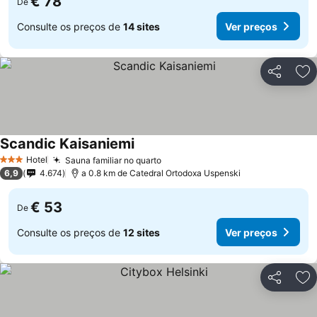
€ 78
De
Consulte os preços de
14 sites
Ver preços
Partilhar
Ad
Scandic Kaisaniemi
Ver preços
Hotel
Sauna familiar no quarto
Ver preços
3 Estrelas
6,9
4.674
a 0.8 km de Catedral Ortodoxa Uspenski
€ 53
De
Consulte os preços de
12 sites
Ver preços
Partilhar
Ad