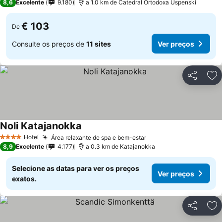
8,6
Excelente
9.180
a 1.0 km de Catedral Ortodoxa Uspenski
€ 103
De
Consulte os preços de
11 sites
Ver preços
Partilhar
Ad
Noli Katajanokka
Ver preços
Hotel
Área relaxante de spa e bem-estar
Ver preços
4 Estrelas
8,9
Excelente
4.177
a 0.3 km de Katajanokka
Selecione as datas para ver os preços
Ver preços
exatos.
Partilhar
Ad