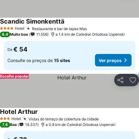
Scandic Simonkenttä
Ver preços
Hotel
Restaurante e bar de tapas Mas
Ver preços
4 Estrelas
8,4
Muito boa
11.556
a 1.4 km de Catedral Ortodoxa Uspenski
€ 54
De
Consulte os preços de
15 sites
Ver preços
Escolha popular
Partilhar
Ad
Hotel Arthur
Ver preços
Hotel
Vistas do terraço da cobertura da cidade
Ver preços
3 Estrelas
7,8
Boa
19.337
a 0.8 km de Catedral Ortodoxa Uspenski