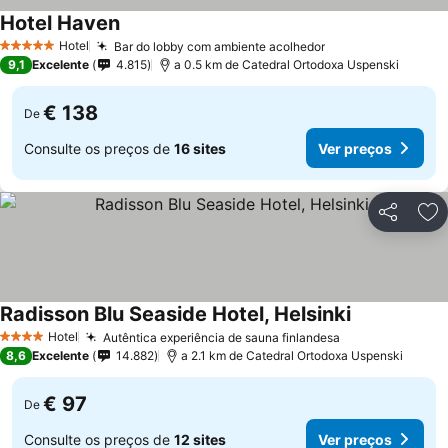
Hotel Haven
Ver preços
Hotel
Bar do lobby com ambiente acolhedor
Ver preços
5 Estrelas
9,1
Excelente
4.815
a 0.5 km de Catedral Ortodoxa Uspenski
€ 138
De
Consulte os preços de
16 sites
Ver preços
Partilhar
Ad
Radisson Blu Seaside Hotel, Helsinki
Ver preços
Hotel
Autêntica experiência de sauna finlandesa
Ver preços
4 Estrelas
8,6
Excelente
14.882
a 2.1 km de Catedral Ortodoxa Uspenski
€ 97
De
Consulte os preços de
12 sites
Ver preços