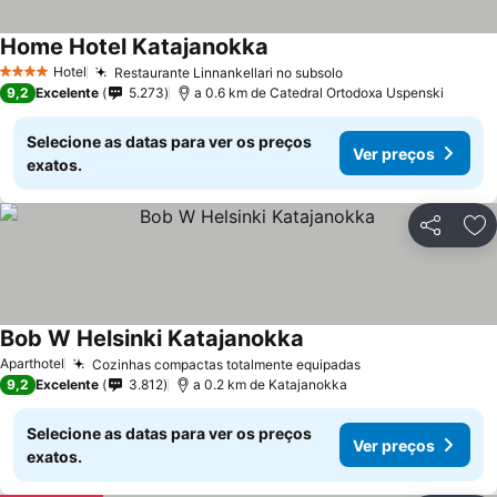
Home Hotel Katajanokka
Ver preços
Hotel
Restaurante Linnankellari no subsolo
Ver preços
4 Estrelas
9,2
Excelente
5.273
a 0.6 km de Catedral Ortodoxa Uspenski
Selecione as datas para ver os preços
Ver preços
exatos.
Partilhar
Ad
Bob W Helsinki Katajanokka
Ver preços
Aparthotel
Cozinhas compactas totalmente equipadas
Ver preços
9,2
Excelente
3.812
a 0.2 km de Katajanokka
Selecione as datas para ver os preços
Ver preços
exatos.