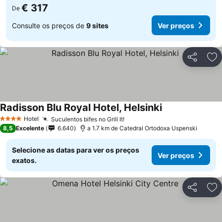
€ 317
De
Consulte os preços de
9 sites
Ver preços
Partilhar
Ad
Radisson Blu Royal Hotel, Helsinki
Ver preços
Hotel
Suculentos bifes no Grill It!
Ver preços
4 Estrelas
8,5
Excelente
6.640
a 1.7 km de Catedral Ortodoxa Uspenski
Selecione as datas para ver os preços
Ver preços
exatos.
Partilhar
Ad