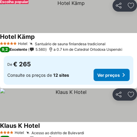
Escolha popular
Partilhar
Ad
Hotel Kämp
Ver preços
Hotel
Santuário de sauna finlandesa tradicional
Ver preços
5 Estrelas
9,2
Excelente
5.560
a 0.7 km de Catedral Ortodoxa Uspenski
€ 265
De
Consulte os preços de
12 sites
Ver preços
Partilhar
Ad
Klaus K Hotel
Ver preços
Hotel
Acesso ao distrito de Bulevardi
Ver preços
4 Estrelas