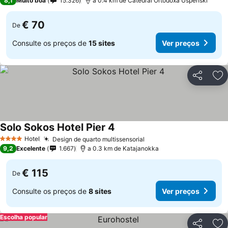
8,1
Muito boa
15.326
a 0.4 km de Catedral Ortodoxa Uspenski
€ 70
De
Consulte os preços de
15 sites
Ver preços
Partilhar
Ad
Solo Sokos Hotel Pier 4
Ver preços
Hotel
Design de quarto multissensorial
Ver preços
4 Estrelas
9,2
Excelente
1.667
a 0.3 km de Katajanokka
€ 115
De
Consulte os preços de
8 sites
Ver preços
Escolha popular