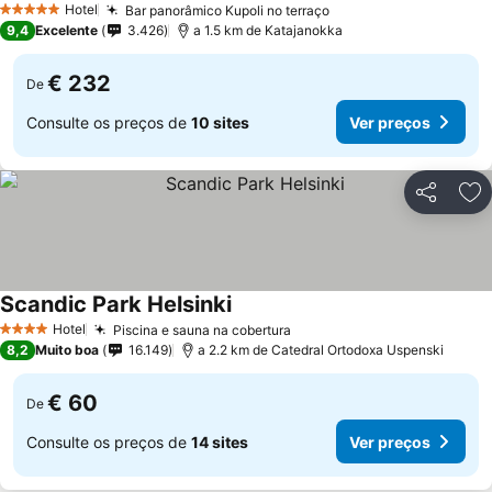
Hotel
Bar panorâmico Kupoli no terraço
Ver preços
5 Estrelas
9,4
Excelente
3.426
a 1.5 km de Katajanokka
€ 232
De
Consulte os preços de
10 sites
Ver preços
Partilhar
Ad
Scandic Park Helsinki
Ver preços
Hotel
Piscina e sauna na cobertura
Ver preços
4 Estrelas
8,2
Muito boa
16.149
a 2.2 km de Catedral Ortodoxa Uspenski
€ 60
De
Consulte os preços de
14 sites
Ver preços