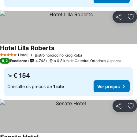
Partilhar
Ad
Hotel Lilla Roberts
Ver preços
Hotel
Bistrô nórdico no Krog Roba
Ver preços
5 Estrelas
9,2
Excelente
4.743
a 0.8 km de Catedral Ortodoxa Uspenski
€ 154
De
Consulte os preços de
1 site
Ver preços
Partilhar
Ad