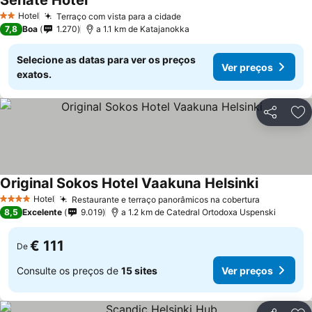
Senate Hotel
Ver preços
Hotel
Terraço com vista para a cidade
Ver preços
2 Estrelas
7,8
Boa
1.270
a 1.1 km de Katajanokka
Selecione as datas para ver os preços
Ver preços
exatos.
Partilhar
Ad
Original Sokos Hotel Vaakuna Helsinki
Ver preço
Hotel
Restaurante e terraço panorâmicos na cobertura
Ver preço
4 Estrelas
8,5
Excelente
9.019
a 1.2 km de Catedral Ortodoxa Uspenski
€ 111
De
Consulte os preços de
15 sites
Ver preços