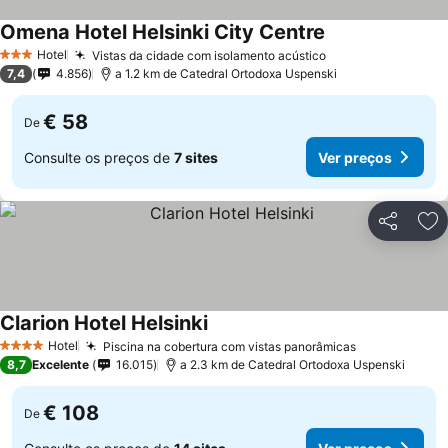
Omena Hotel Helsinki City Centre
Ver preços
Hotel
Vistas da cidade com isolamento acústico
Ver preços
3 Estrelas
7,4
4.856
a 1.2 km de Catedral Ortodoxa Uspenski
€ 58
De
Consulte os preços de
7 sites
Ver preços
Partilhar
Ad
Clarion Hotel Helsinki
Ver preços
Hotel
Piscina na cobertura com vistas panorâmicas
Ver preços
4 Estrelas
8,7
Excelente
16.015
a 2.3 km de Catedral Ortodoxa Uspenski
€ 108
De