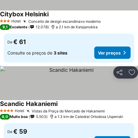
Citybox Helsinki
Ver preços
Hotel
Conceito de design escandinavo moderno
Ver preços
3 Estrelas
9,1
Excelente
12.078
a 2.1 km de Katajanokka
€ 61
De
Consulte os preços de
3 sites
Ver preços
Partilhar
Ad
Scandic Hakaniemi
Ver preços
Hotel
Vistas da Praça do Mercado de Hakaniemi
Ver preços
4 Estrelas
8,0
Muito boa
5.503
a 1.3 km de Catedral Ortodoxa Uspenski
€ 59
De