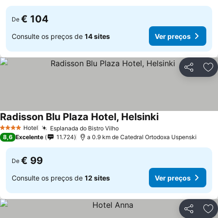
€ 104
De
Consulte os preços de
14 sites
Ver preços
Partilhar
Ad
Radisson Blu Plaza Hotel, Helsinki
Ver preços
Hotel
Esplanada do Bistro Vilho
Ver preços
4 Estrelas
8,6
Excelente
11.724
a 0.9 km de Catedral Ortodoxa Uspenski
€ 99
De
Consulte os preços de
12 sites
Ver preços
Partilhar
Ad