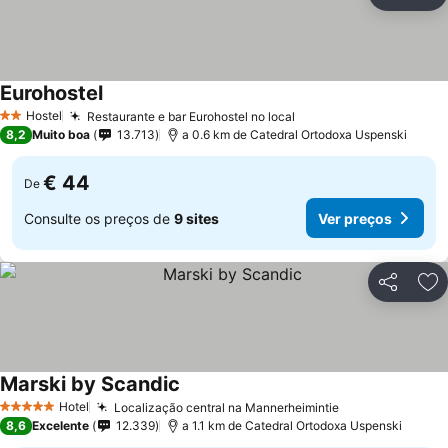
Partilhar
Ad
Eurohostel
Ver preços
Hostel
Restaurante e bar Eurohostel no local
Ver preços
2 Estrelas
8,2
Muito boa
13.713
a 0.6 km de Catedral Ortodoxa Uspenski
€ 44
De
Consulte os preços de
9 sites
Ver preços
Partilhar
Ad
Marski by Scandic
Ver preços
Hotel
Localização central na Mannerheimintie
Ver preços
5 Estrelas
8,6
Excelente
12.339
a 1.1 km de Catedral Ortodoxa Uspenski