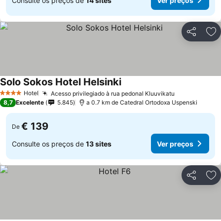
Consulte os preços de
14 sites
Ver preços
Partilhar
Ad
Solo Sokos Hotel Helsinki
Ver preços
Hotel
Acesso privilegiado à rua pedonal Kluuvikatu
Ver preços
4 Estrelas
8,7
Excelente
5.845
a 0.7 km de Catedral Ortodoxa Uspenski
€ 139
De
Consulte os preços de
13 sites
Ver preços
Partilhar
Ad