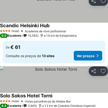
Partilhar
Ad
Scandic Helsinki Hub
Ver preços
Hotel
Academia de nível profissional
Ver preços
4 Estrelas
9,0
Excelente
15.083
a 1.6 km de Katajanokka
€ 61
De
Consulte os preços de
13 sites
Ver preços
Partilhar
Ad
Solo Sokos Hotel Torni
Ver preços
Hotel
Vistas panorâmicas do Ateljee Bar
Ver preços
4 Estrelas
8,8
Excelente
5.945
a 1.2 km de Catedral Ortodoxa Uspenski