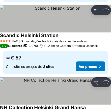
Partilhar
Ad
Scandic Helsinki Station
Ver preços
Hotel
Instalações tradicionais de sauna finlandesa
Ver preços
4 Estrelas
8,9
Excelente
3.075
a 1.2 km de Catedral Ortodoxa Uspenski
€ 57
De
Consulte os preços de
8 sites
Ver preços
Partilhar
Ad
NH Collection Helsinki Grand Hansa
Ver preços