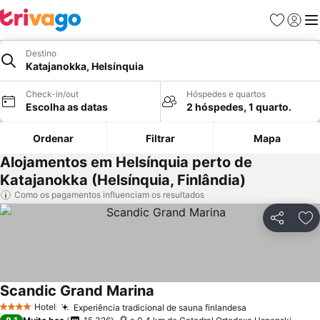
Favoritos
Iniciar
Me
Destino
Katajanokka, Helsínquia
Check-in/out
Hóspedes e quartos
Escolha as datas
2 hóspedes, 1 quarto.
Ordenar
Filtrar
Mapa
Alojamentos em Helsínquia perto de
Katajanokka (Helsínquia, Finlândia)
Como os pagamentos influenciam os resultados
Partilhar
Ad
Scandic Grand Marina
Ver preços
Hotel
Experiência tradicional de sauna finlandesa
Ver preços
4 Estrelas