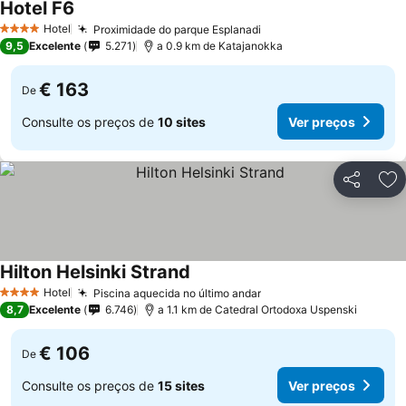
Hotel F6
Ver preços
Hotel
Proximidade do parque Esplanadi
Ver preços
4 Estrelas
9,5
Excelente
5.271
a 0.9 km de Katajanokka
€ 163
De
Consulte os preços de
10 sites
Ver preços
Partilhar
Ad
Hilton Helsinki Strand
Ver preços
Hotel
Piscina aquecida no último andar
Ver preços
4 Estrelas
8,7
Excelente
6.746
a 1.1 km de Catedral Ortodoxa Uspenski
€ 106
De
Consulte os preços de
15 sites
Ver preços