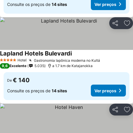
Consulte os preços de
14 sites
Ver preços
Partilhar
Ad
Lapland Hotels Bulevardi
Ver preços
Hotel
Gastronomia lapônica moderna no Kultá
Ver preços
5 Estrelas
9,6
Excelente
5.035
a 1.7 km de Katajanokka
€ 140
De
Consulte os preços de
14 sites
Ver preços
Partilhar
Ad