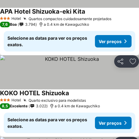
APA Hotel Shizuoka-eki Kita
Hotel
Quartos compactos cuidadosamente projetados
3 Estrelas
7,6
Boa
3.794
a 0.4 km de Kawaguchiko
Selecione as datas para ver os preços
Ver preços
exatos.
Partilhar
Ad
KOKO HOTEL Shizuoka
Hotel
Quarto exclusivo para modelistas
3 Estrelas
8,5
Excelente
3.022
a 0.4 km de Kawaguchiko
Selecione as datas para ver os preços
Ver preços
exatos.