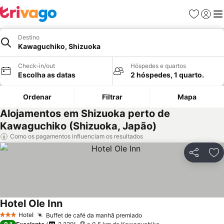
Favoritos
Iniciar
Me
Destino
Kawaguchiko, Shizuoka
Check-in/out
Hóspedes e quartos
Escolha as datas
2 hóspedes, 1 quarto.
Ordenar
Filtrar
Mapa
Alojamentos em Shizuoka perto de
Kawaguchiko (Shizuoka, Japão)
Como os pagamentos influenciam os resultados
Partilhar
Ad
Hotel Ole Inn
Hotel
Buffet de café da manhã premiado
3 Estrelas