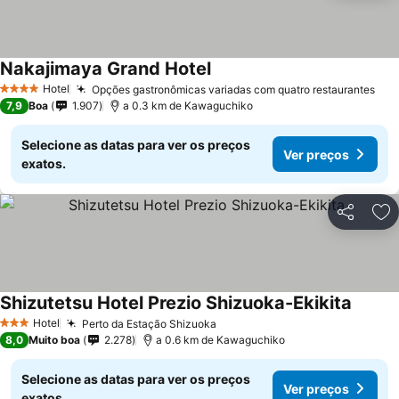
Nakajimaya Grand Hotel
Hotel
Opções gastronômicas variadas com quatro restaurantes
4 Estrelas
7,9
Boa
1.907
a 0.3 km de Kawaguchiko
Selecione as datas para ver os preços
Ver preços
exatos.
Partilhar
Ad
Shizutetsu Hotel Prezio Shizuoka-Ekikita
Hotel
Perto da Estação Shizuoka
3 Estrelas
8,0
Muito boa
2.278
a 0.6 km de Kawaguchiko
Selecione as datas para ver os preços
Ver preços
exatos.