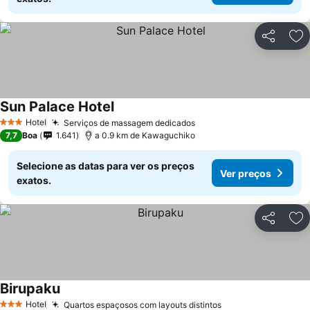
Partilhar
Ad
Sun Palace Hotel
Hotel
Serviços de massagem dedicados
3 Estrelas
7,7
Boa
1.641
a 0.9 km de Kawaguchiko
Selecione as datas para ver os preços
Ver preços
exatos.
Partilhar
Ad
Birupaku
Hotel
Quartos espaçosos com layouts distintos
3 Estrelas