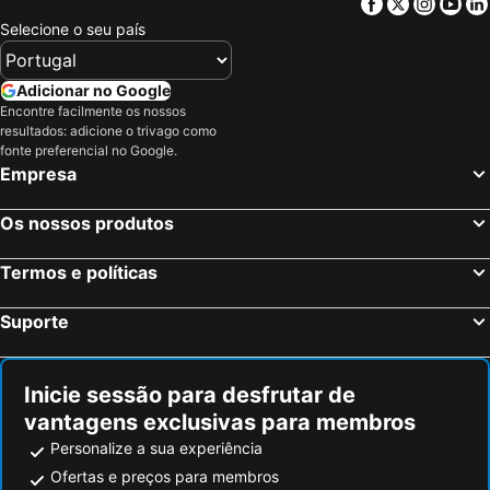
Facebook
Twitter
Insta
Yo
Akihabara Station
Mount Fuji
Selecione o seu país
Port of Tokyo
Ikebukuro Station
Ginza Metro Station
Haneda Airport Terminal 1 Station
Adicionar no Google
Gotemba Premium Outlets
Roppongi Station
Encontre facilmente os nossos
resultados: adicione o trivago como
Akihabara Metro Station
Ueno Metro Station
fonte preferencial no Google.
Empresa
Hakone Yumoto hot spring
Shibuya Metro Station
Kawaguchi Lake
Irago Kou Ryokaku Terminal
Os nossos produtos
Uneo
Taito
Shirakawa-go historic village
Haneda Airport International Terminal Station
Termos e políticas
Tokyo Midtown Hall & Conference
Ebina Station
Suporte
Harajuku Station
Fuji-Q Highland
Shinagawa
Kabukicho
Inicie sessão para desfrutar de
Mikawa-anjo Station
Prefeitura Metropolitana de Tóquio
vantagens exclusivas para membros
Minato
Nagano Station
Personalize a sua experiência
Ebisu Station
Yudanakashibu Hot Spring village
Ofertas e preços para membros