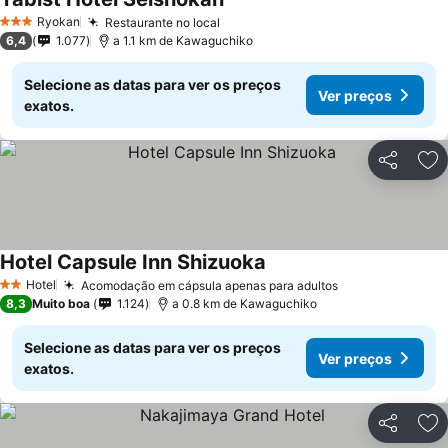
Ryokan
Restaurante no local
3 Estrelas
6,4
1.077
a 1.1 km de Kawaguchiko
Selecione as datas para ver os preços
Ver preços
exatos.
Partilhar
Ad
Hotel Capsule Inn Shizuoka
Hotel
Acomodação em cápsula apenas para adultos
2 Estrelas
8,3
Muito boa
1.124
a 0.8 km de Kawaguchiko
Selecione as datas para ver os preços
Ver preços
exatos.
Partilhar
Ad