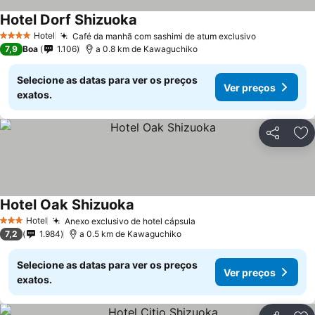
Hotel Dorf Shizuoka
Hotel
Café da manhã com sashimi de atum exclusivo
4 Estrelas
7,9
Boa
1.106
a 0.8 km de Kawaguchiko
Selecione as datas para ver os preços
Ver preços
exatos.
Partilhar
Ad
Hotel Oak Shizuoka
Hotel
Anexo exclusivo de hotel cápsula
3 Estrelas
7,2
1.984
a 0.5 km de Kawaguchiko
Selecione as datas para ver os preços
Ver preços
exatos.