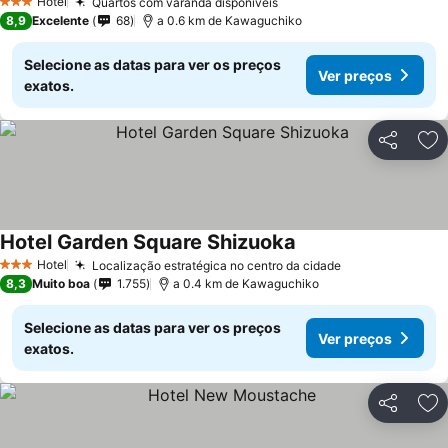
Hotel
Quartos com varanda disponíveis
3 Estrelas
8,9
Excelente
68
a 0.6 km de Kawaguchiko
Selecione as datas para ver os preços
Ver preços
exatos.
Partilhar
Ad
Hotel Garden Square Shizuoka
Hotel
Localização estratégica no centro da cidade
3 Estrelas
8,3
Muito boa
1.755
a 0.4 km de Kawaguchiko
Selecione as datas para ver os preços
Ver preços
exatos.
Partilhar
Ad