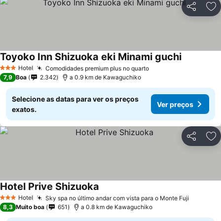
Partilhar
Ad
Toyoko Inn Shizuoka eki Minami guchi
Hotel
Comodidades premium plus no quarto
3 Estrelas
7,9
Boa
2.342
a 0.9 km de Kawaguchiko
Selecione as datas para ver os preços
Ver preços
exatos.
Partilhar
Ad
Hotel Prive Shizuoka
Hotel
Sky spa no último andar com vista para o Monte Fuji
3 Estrelas
8,3
Muito boa
651
a 0.8 km de Kawaguchiko