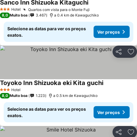
Sanco Inn Shizuoka Kitaguchi
Hotel
Quartos com vista para o Monte Fuji
3 Estrelas
8,0
Muito boa
3.467
a 0.4 km de Kawaguchiko
Selecione as datas para ver os preços
Ver preços
exatos.
Partilhar
Ad
Toyoko Inn Shizuoka eki Kita guchi
Hotel
3 Estrelas
8,0
Muito boa
1.223
a 0.5 km de Kawaguchiko
Selecione as datas para ver os preços
Ver preços
exatos.
Partilhar
Ad