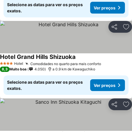
Selecione as datas para ver os preços
Ver preços
exatos.
Partilhar
Ad
Hotel Grand Hills Shizuoka
Hotel
Comodidades no quarto para mais conforto
4 Estrelas
8,3
Muito boa
4.050
a 0.9 km de Kawaguchiko
Selecione as datas para ver os preços
Ver preços
exatos.
Partilhar
Ad