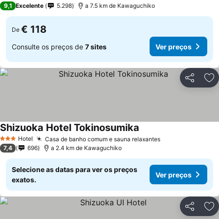
9,1
Excelente
5.298
a 7.5 km de Kawaguchiko
€ 118
De
Consulte os preços de
7 sites
Ver preços
Partilhar
Ad
Shizuoka Hotel Tokinosumika
Hotel
Casa de banho comum e sauna relaxantes
3 Estrelas
7,4
696
a 2.4 km de Kawaguchiko
Selecione as datas para ver os preços
Ver preços
exatos.
Partilhar
Ad