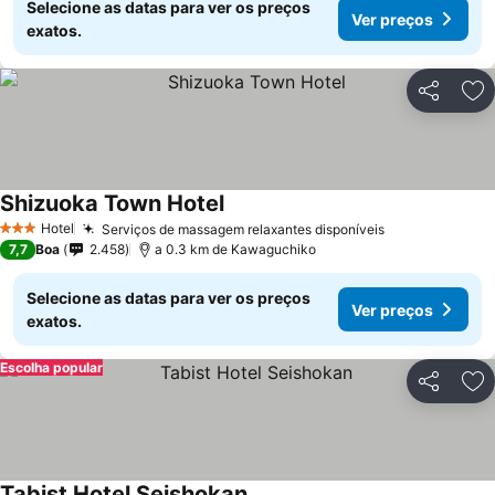
Selecione as datas para ver os preços
Ver preços
exatos.
Partilhar
Ad
Shizuoka Town Hotel
Hotel
Serviços de massagem relaxantes disponíveis
3 Estrelas
7,7
Boa
2.458
a 0.3 km de Kawaguchiko
Selecione as datas para ver os preços
Ver preços
exatos.
Escolha popular
Partilhar
Ad
Tabist Hotel Seishokan