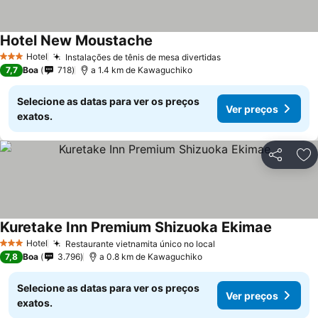
Hotel New Moustache
Hotel
Instalações de tênis de mesa divertidas
3 Estrelas
7,7
Boa
718
a 1.4 km de Kawaguchiko
Selecione as datas para ver os preços
Ver preços
exatos.
Partilhar
Ad
Kuretake Inn Premium Shizuoka Ekimae
Hotel
Restaurante vietnamita único no local
3 Estrelas
7,8
Boa
3.796
a 0.8 km de Kawaguchiko
Selecione as datas para ver os preços
Ver preços
exatos.