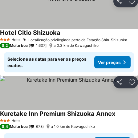
Partilhar
Ad
Hotel Citio Shizuoka
Hotel
Localização privilegiada perto da Estação Shin-Shizuoka
3 Estrelas
8,2
Muito boa
1.637
a 0.3 km de Kawaguchiko
Selecione as datas para ver os preços
Ver preços
exatos.
Partilhar
Ad
Kuretake Inn Premium Shizuoka Annex
Hotel
3 Estrelas
8,4
Muito boa
678
a 1.0 km de Kawaguchiko