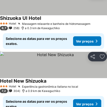
Shizuoka UI Hotel
Hotel
Massagem relaxante e banheira de hidromassagem
3 Estrelas
6,7
258
a 0.3 km de Kawaguchiko
Selecione as datas para ver os preços
Ver preços
exatos.
Partilhar
Ad
Hotel New Shizuoka
Hotel
Experiência gastronômica italiana no local
3 Estrelas
7,2
304
a 0.9 km de Kawaguchiko
Selecione as datas para ver os preços
Ver preços
exatos.