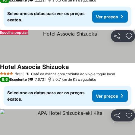
9,1
Excelente
2.229
a 0.5 km de Kawaguchiko
Selecione as datas para ver os preços
Ver preços
exatos.
Escolha popular
Partilhar
Ad
Hotel Associa Shizuoka
Hotel
Café da manhã com cozinha ao vivo e toque local
4 Estrelas
8,6
Excelente
7.673
a 0.7 km de Kawaguchiko
Selecione as datas para ver os preços
Ver preços
exatos.
Partilhar
Ad