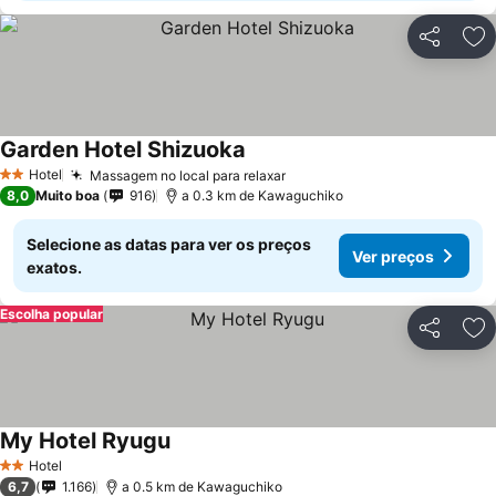
Partilhar
Ad
Garden Hotel Shizuoka
Hotel
Massagem no local para relaxar
2 Estrelas
8,0
Muito boa
916
a 0.3 km de Kawaguchiko
Selecione as datas para ver os preços
Ver preços
exatos.
Escolha popular
Partilhar
Ad
My Hotel Ryugu
Hotel
2 Estrelas
6,7
1.166
a 0.5 km de Kawaguchiko