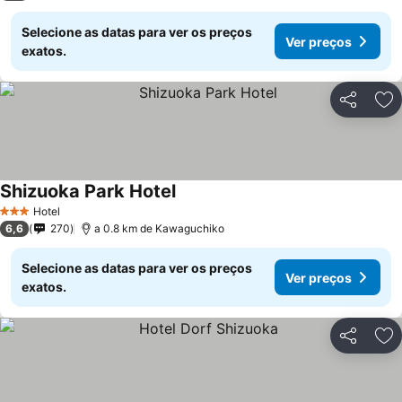
Selecione as datas para ver os preços
Ver preços
exatos.
Partilhar
Ad
Shizuoka Park Hotel
Hotel
3 Estrelas
6,6
270
a 0.8 km de Kawaguchiko
Selecione as datas para ver os preços
Ver preços
exatos.
Partilhar
Ad