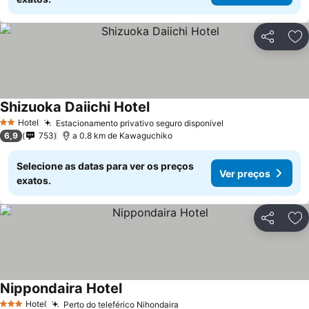
Partilhar
Ad
Shizuoka Daiichi Hotel
Hotel
Estacionamento privativo seguro disponível
2 Estrelas
6,9
753
a 0.8 km de Kawaguchiko
Selecione as datas para ver os preços
Ver preços
exatos.
Partilhar
Ad
Nippondaira Hotel
Hotel
Perto do teleférico Nihondaira
3 Estrelas