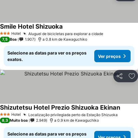
Smile Hotel Shizuoka
Hotel
Aluguel de bicicletas para explorar a cidade
3 Estrelas
7,5
Boa
1.907
a 0.8 km de Kawaguchiko
Selecione as datas para ver os preços
Ver preços
exatos.
Partilhar
Ad
Shizutetsu Hotel Prezio Shizuoka Ekinan
Hotel
Localização privilegiada perto da Estação Shizuoka
3 Estrelas
8,3
Muito boa
2.949
a 0.9 km de Kawaguchiko
Selecione as datas para ver os preços
Ver preços