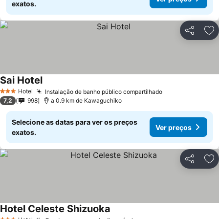
exatos.
Partilhar
Ad
Sai Hotel
Hotel
Instalação de banho público compartilhado
3 Estrelas
7,2
998
a 0.9 km de Kawaguchiko
Selecione as datas para ver os preços
Ver preços
exatos.
Partilhar
Ad
Hotel Celeste Shizuoka