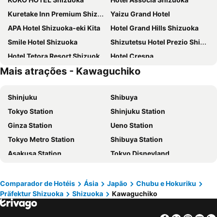
Kuretake Inn Premium Shizuoka Ekimae
Yaizu Grand Hotel
APA Hotel Shizuoka-eki Kita
Hotel Grand Hills Shizuoka
Smile Hotel Shizuoka
Shizutetsu Hotel Prezio Shizuoka Ekinan
Hotel Tetora Resort Shizuoka Yaizu
Hotel Crespa
Mais atrações - Kawaguchiko
Shinjuku
Shibuya
Tokyo Station
Shinjuku Station
Ginza Station
Ueno Station
Tokyo Metro Station
Shibuya Station
Asakusa Station
Tokyo Disneyland
Tokyo Disney Resort
Shinagawa Station
Shinjuku Metro Station
Akasaka Station-Tokyo
Comparador de Hotéis
Ásia
Japão
Chubu e Hokuriku
Präfektur Shizuoka
Shizuoka
Kawaguchiko
Asakusa Metro Station
Kawaguchiko
Nagoya Station
International Airport Haneda