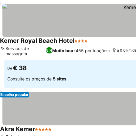
Kemer Royal Beach Hotel
4 Estrelas
Serviços de
Muito boa
(455 pontuações)
8,4
a 0.6 km d
massagem
relaxantes
€ 38
De
Consulte os preços de
5 sites
Escolha popular
Akra Kemer
5 Estrelas