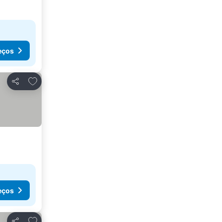
eços
Adicionar aos favoritos
Partilhar
eços
Adicionar aos favoritos