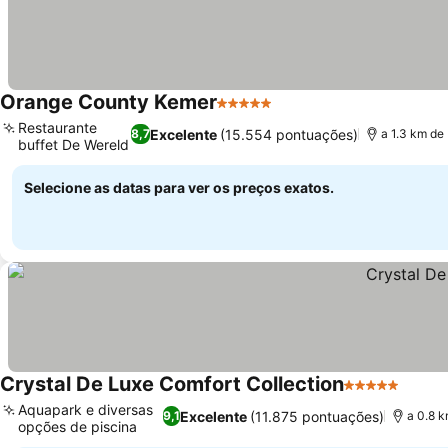
Orange County Kemer
5 Estrelas
Restaurante
Excelente
(15.554 pontuações)
8,7
a 1.3 km de
buffet De Wereld
Selecione as datas para ver os preços exatos.
Crystal De Luxe Comfort Collection
5 Estrelas
Aquapark e diversas
Excelente
(11.875 pontuações)
9,1
a 0.8 
opções de piscina