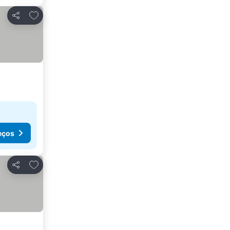
Adicionar aos favoritos
Partilhar
eços
Adicionar aos favoritos
Partilhar