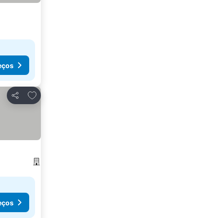
eços
Adicionar aos favoritos
Partilhar
eços