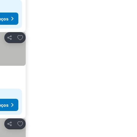
eços
Adicionar aos favoritos
Partilhar
eços
Adicionar aos favoritos
Partilhar