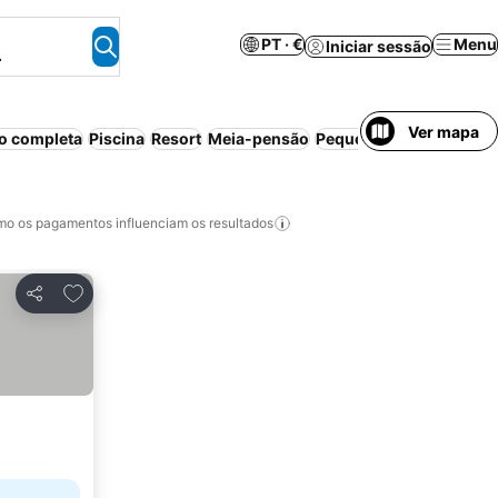
PT · €
Menu
Iniciar sessão
.
Ver mapa
o completa
Piscina
Resort
Meia-pensão
Pequeno-almoço incluí
o os pagamentos influenciam os resultados
Adicionar aos favoritos
Partilhar