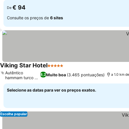
€ 94
De
Consulte os preços de
6 sites
Viking Star Hotel
5 Estrelas
Autêntico
Muito boa
(3.465 pontuações)
8,2
a 1.0 km d
hammam turco e
spa
Selecione as datas para ver os preços exatos.
Escolha popular