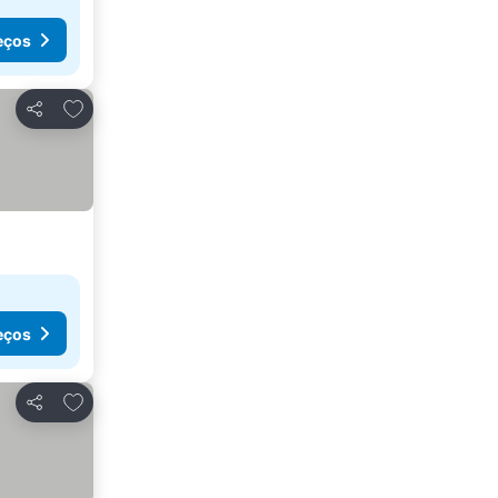
eços
Adicionar aos favoritos
Partilhar
eços
Adicionar aos favoritos
Partilhar