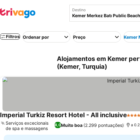
Destino
Filtros
Ordenar por
Preço
Kemer M
Alojamentos em Kemer pert
(Kemer, Turquia)
Imperial Turkiz Resort Hotel - All inclusive
5 Est
Serviços excecionais
Muito boa
(2.299 pontuações)
8,0
a 0.
de spa e massagens