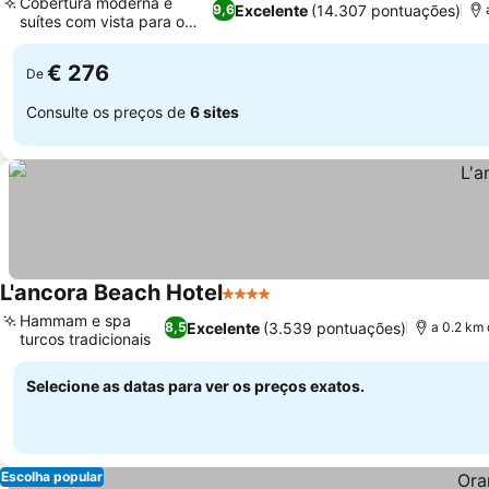
Cobertura moderna e
Excelente
(14.307 pontuações)
9,6
suítes com vista para o
mar
€ 276
De
Consulte os preços de
6 sites
L'ancora Beach Hotel
4 Estrelas
Hammam e spa
Excelente
(3.539 pontuações)
8,5
a 0.2 km
turcos tradicionais
Selecione as datas para ver os preços exatos.
Escolha popular