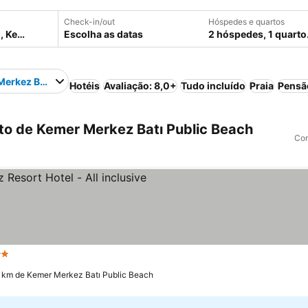
Check-in/out
Hóspedes e quartos
Escolha as datas
2 hóspedes, 1 quarto
erkez Batı Public Beach
Hotéis
Avaliação: 8,0+
Tudo incluído
Praia
Pensã
o de Kemer Merkez Batı Public Beach
Com
relas
2 km de Kemer Merkez Batı Public Beach