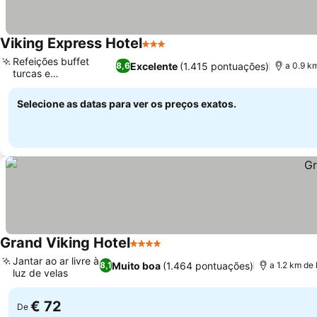
Viking Express Hotel
3 Estrelas
Refeições buffet
Excelente
(1.415 pontuações)
8,6
a 0.9 k
turcas e
internacionais
Selecione as datas para ver os preços exatos.
Grand Viking Hotel
4 Estrelas
Jantar ao ar livre à
Muito boa
(1.464 pontuações)
8,1
a 1.2 km de
luz de velas
€ 72
De