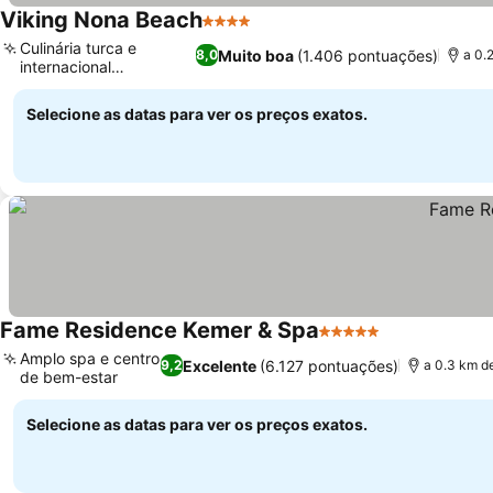
Viking Nona Beach
4 Estrelas
Culinária turca e
Muito boa
(1.406 pontuações)
8,0
a 0.
internacional
diversificada
Selecione as datas para ver os preços exatos.
Fame Residence Kemer & Spa
5 Estrelas
Amplo spa e centro
Excelente
(6.127 pontuações)
9,2
a 0.3 km d
de bem-estar
Selecione as datas para ver os preços exatos.