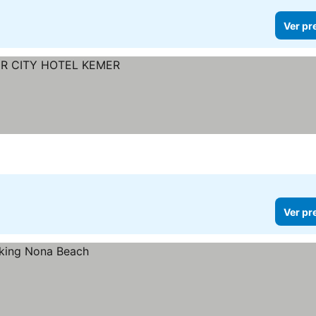
Ver pr
Ver pr