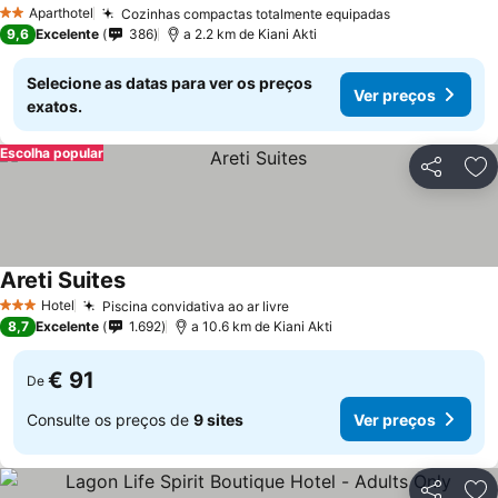
Aparthotel
Cozinhas compactas totalmente equipadas
2 Estrelas
9,6
Excelente
386
a 2.2 km de Kiani Akti
Selecione as datas para ver os preços
Ver preços
exatos.
Escolha popular
Partilhar
Ad
Areti Suites
Hotel
Piscina convidativa ao ar livre
3 Estrelas
8,7
Excelente
1.692
a 10.6 km de Kiani Akti
€ 91
De
Consulte os preços de
9 sites
Ver preços