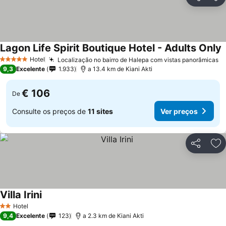
Partilhar
Ad
Lagon Life Spirit Boutique Hotel - Adults Only
Hotel
Localização no bairro de Halepa com vistas panorâmicas
5 Estrelas
9,3
Excelente
1.933
a 13.4 km de Kiani Akti
€ 106
De
Consulte os preços de
11 sites
Ver preços
Partilhar
Ad
Villa Irini
Hotel
2 Estrelas
9,4
Excelente
123
a 2.3 km de Kiani Akti