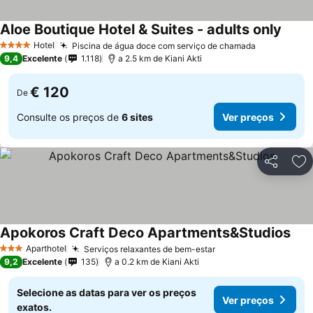
Aloe Boutique Hotel & Suites - adults only
Hotel
Piscina de água doce com serviço de chamada
4 Estrelas
9,4
Excelente
1.118
a 2.5 km de Kiani Akti
€ 120
De
Consulte os preços de
6 sites
Ver preços
Partilhar
Ad
Apokoros Craft Deco Apartments&Studios
Aparthotel
Serviços relaxantes de bem-estar
3 Estrelas
9,2
Excelente
135
a 0.2 km de Kiani Akti
Selecione as datas para ver os preços
Ver preços
exatos.