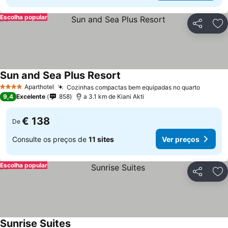
Escolha popular
Partilhar
Ad
Sun and Sea Plus Resort
Aparthotel
Cozinhas compactas bem equipadas no quarto
4 Estrelas
9,4
Excelente
858
a 3.1 km de Kiani Akti
€ 138
De
Consulte os preços de
11 sites
Ver preços
Escolha popular
Partilhar
Ad
Sunrise Suites