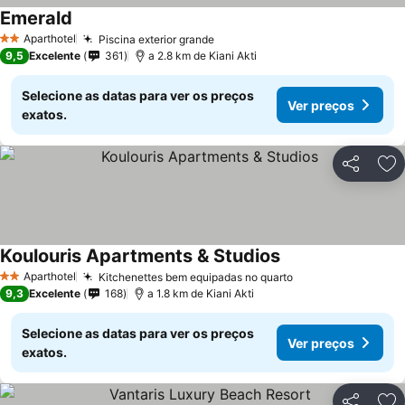
Emerald
Aparthotel
Piscina exterior grande
2 Estrelas
9,5
Excelente
361
a 2.8 km de Kiani Akti
Selecione as datas para ver os preços
Ver preços
exatos.
Partilhar
Ad
Koulouris Apartments & Studios
Aparthotel
Kitchenettes bem equipadas no quarto
2 Estrelas
9,3
Excelente
168
a 1.8 km de Kiani Akti
Selecione as datas para ver os preços
Ver preços
exatos.