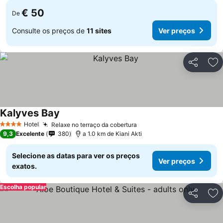
€ 50
De
Consulte os preços de
11 sites
Ver preços
Partilhar
Ad
Kalyves Bay
Hotel
Relaxe no terraço da cobertura
4 Estrelas
9,3
Excelente
380
a 1.0 km de Kiani Akti
Selecione as datas para ver os preços
Ver preços
exatos.
Escolha popular
Partilhar
Ad