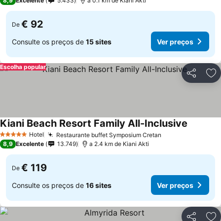
8,9
Excelente
5.433
a 0.1 km de Kiani Akti
€ 92
De
Consulte os preços de
15 sites
Ver preços
Escolha popular
Partilhar
Ad
Kiani Beach Resort Family All-Inclusive
Hotel
Restaurante buffet Symposium Cretan
5 Estrelas
8,9
Excelente
13.749
a 2.4 km de Kiani Akti
€ 119
De
Consulte os preços de
16 sites
Ver preços