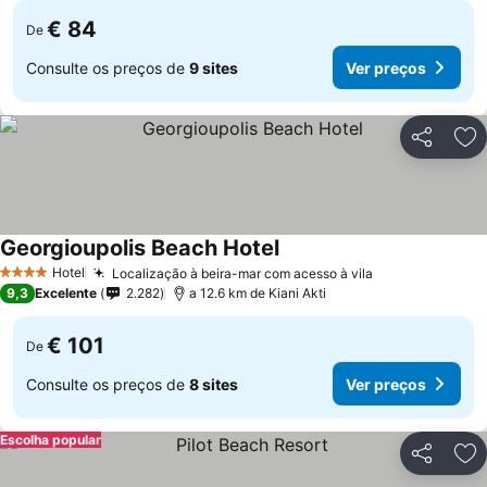
€ 84
De
Consulte os preços de
9 sites
Ver preços
Partilhar
Ad
Georgioupolis Beach Hotel
Hotel
Localização à beira-mar com acesso à vila
4 Estrelas
9,3
Excelente
2.282
a 12.6 km de Kiani Akti
€ 101
De
Consulte os preços de
8 sites
Ver preços
Escolha popular
Partilhar
Ad