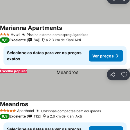
Partilhar
Ad
Marianna Apartments
Hotel
Piscina externa com espreguiçadeiras
3 Estrelas
8,6
Excelente
84
a 2.3 km de Kiani Akti
Selecione as datas para ver os preços
Ver preços
exatos.
Escolha popular
Partilhar
Ad
Meandros
Aparthotel
Cozinhas compactas bem equipadas
5 Estrelas
8,9
Excelente
112
a 2.6 km de Kiani Akti
Selecione as datas para ver os preços