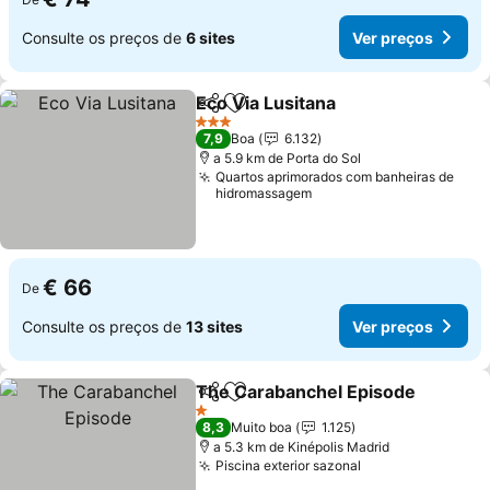
Consulte os preços de
6 sites
Ver preços
Eco Via Lusitana
Partilhar
Adicionar aos favoritos
3 Estrelas
7,9
Boa
6.132
a 5.9 km de Porta do Sol
Quartos aprimorados com banheiras de
hidromassagem
€ 66
De
Consulte os preços de
13 sites
Ver preços
The Carabanchel Episode
Partilhar
Adicionar aos favoritos
1 Estrelas
8,3
Muito boa
1.125
a 5.3 km de Kinépolis Madrid
Piscina exterior sazonal