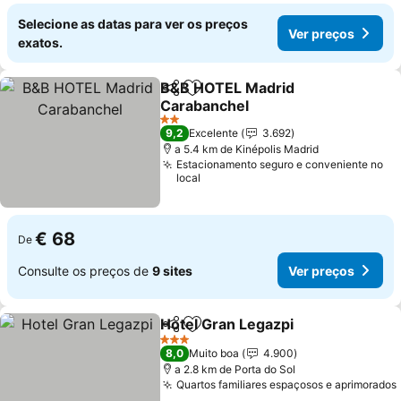
Selecione as datas para ver os preços
Ver preços
exatos.
B&B HOTEL Madrid
Partilhar
Adicionar aos favoritos
Carabanchel
2 Estrelas
9,2
Excelente
3.692
a 5.4 km de Kinépolis Madrid
Estacionamento seguro e conveniente no
local
€ 68
De
Consulte os preços de
9 sites
Ver preços
Hotel Gran Legazpi
Partilhar
Adicionar aos favoritos
3 Estrelas
8,0
Muito boa
4.900
a 2.8 km de Porta do Sol
Quartos familiares espaçosos e aprimorados