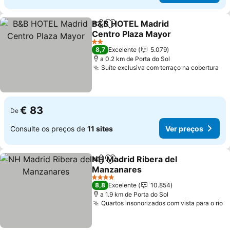
B&B HOTEL Madrid
Partilhar
Adicionar aos favoritos
Centro Plaza Mayor
2 Estrelas
8,7
Excelente
5.079
a 0.2 km de Porta do Sol
Suíte exclusiva com terraço na cobertura
€ 83
De
Consulte os preços de
11 sites
Ver preços
NH Madrid Ribera del
Partilhar
Adicionar aos favoritos
Manzanares
4 Estrelas
8,8
Excelente
10.854
a 1.9 km de Porta do Sol
Quartos insonorizados com vista para o rio