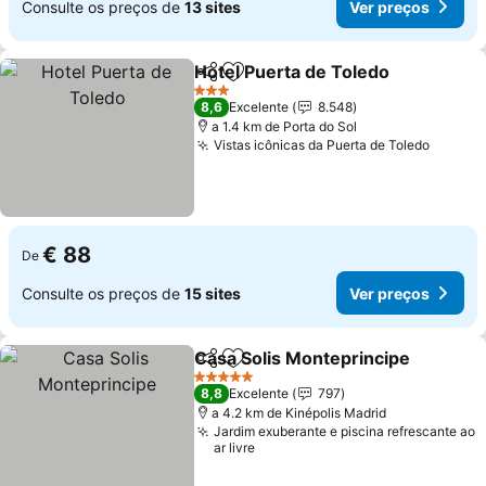
Consulte os preços de
13 sites
Ver preços
Hotel Puerta de Toledo
Partilhar
Adicionar aos favoritos
3 Estrelas
8,6
Excelente
8.548
a 1.4 km de Porta do Sol
Vistas icônicas da Puerta de Toledo
€ 88
De
Consulte os preços de
15 sites
Ver preços
Casa Solis Monteprincipe
Partilhar
Adicionar aos favoritos
5 Estrelas
8,8
Excelente
797
a 4.2 km de Kinépolis Madrid
Jardim exuberante e piscina refrescante ao
ar livre