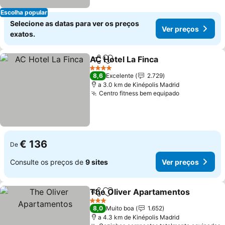
Escolha popular
Selecione as datas para ver os preços
Ver preços
exatos.
AC Hotel La Finca
Partilhar
Adicionar aos favoritos
4 Estrelas
8,6
Excelente
2.729
a 3.0 km de Kinépolis Madrid
Centro fitness bem equipado
€ 136
De
Consulte os preços de
9 sites
Ver preços
The Oliver Apartamentos
Partilhar
Adicionar aos favoritos
3 Estrelas
8,0
Muito boa
1.652
a 4.3 km de Kinépolis Madrid