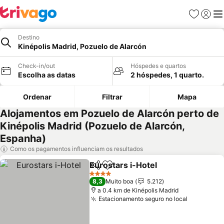
Favoritos
Iniciar
Me
Destino
Kinépolis Madrid, Pozuelo de Alarcón
Check-in/out
Hóspedes e quartos
Escolha as datas
2 hóspedes, 1 quarto.
Ordenar
Filtrar
Mapa
Alojamentos em Pozuelo de Alarcón perto de
Kinépolis Madrid (Pozuelo de Alarcón,
Espanha)
Como os pagamentos influenciam os resultados
Eurostars i-Hotel
Partilhar
Adicionar aos favoritos
4 Estrelas
8,3
Muito boa
5.212
a 0.4 km de Kinépolis Madrid
Estacionamento seguro no local