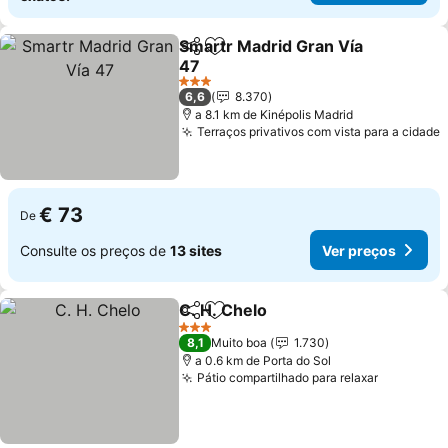
Smartr Madrid Gran Vía
Partilhar
Adicionar aos favoritos
47
3 Estrelas
6,6
8.370
a 8.1 km de Kinépolis Madrid
Terraços privativos com vista para a cidade
€ 73
De
Consulte os preços de
13 sites
Ver preços
C. H. Chelo
Partilhar
Adicionar aos favoritos
3 Estrelas
8,1
Muito boa
1.730
a 0.6 km de Porta do Sol
Pátio compartilhado para relaxar