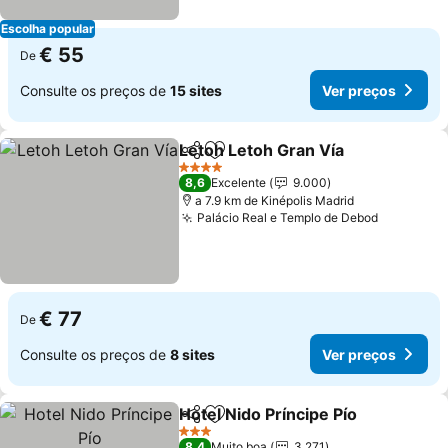
Escolha popular
€ 55
De
Consulte os preços de
15 sites
Ver preços
Letoh Letoh Gran Vía
Partilhar
Adicionar aos favoritos
4 Estrelas
8,6
Excelente
9.000
a 7.9 km de Kinépolis Madrid
Palácio Real e Templo de Debod
€ 77
De
Consulte os preços de
8 sites
Ver preços
Hotel Nido Príncipe Pío
Partilhar
Adicionar aos favoritos
3 Estrelas
8,4
Muito boa
3.271