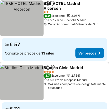
B&B HOTEL Madrid
Partilhar
Adicionar aos favoritos
Alcorcón
2 Estrelas
8,9
Excelente
3.967
a 5.7 km de Kinépolis Madrid
Conexão com o metrô Puerta del Sur
€ 57
De
Consulte os preços de
13 sites
Ver preços
Studios Cielo Madrid
Partilhar
Adicionar aos favoritos
4 Estrelas
8,7
Excelente
2.724
a 5.3 km de Kinépolis Madrid
Cozinhas compactas de design totalmente
equipadas
€ 74
De