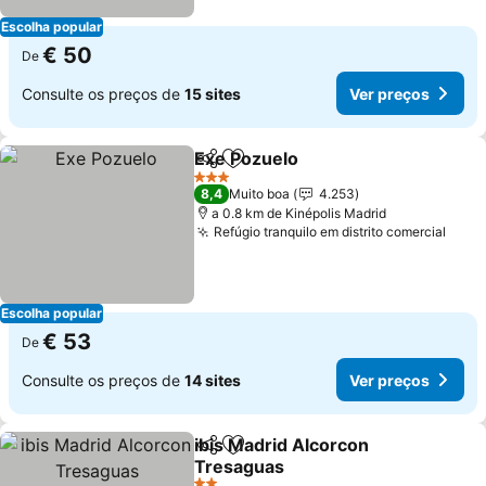
Escolha popular
€ 50
De
Consulte os preços de
15 sites
Ver preços
Exe Pozuelo
Partilhar
Adicionar aos favoritos
3 Estrelas
8,4
Muito boa
4.253
a 0.8 km de Kinépolis Madrid
Refúgio tranquilo em distrito comercial
Escolha popular
€ 53
De
Consulte os preços de
14 sites
Ver preços
ibis Madrid Alcorcon
Partilhar
Adicionar aos favoritos
Tresaguas