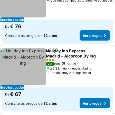
Cozinhas compactas totalmente equipadas
Escolha popular
€ 76
De
Consulte os preços de
12 sites
Ver preços
Holiday Inn Express
Partilhar
Adicionar aos favoritos
Madrid - Alcorcon By Ihg
3 Estrelas
7,8
Boa
8.022
a 5.3 km de Kinépolis Madrid
Bar do lobby e lounge social
Escolha popular
€ 67
De
Consulte os preços de
12 sites
Ver preços