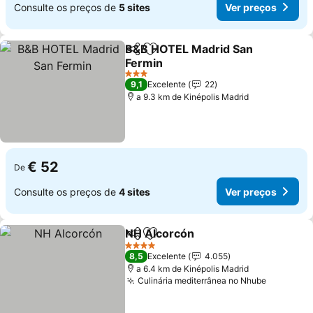
Consulte os preços de
5 sites
Ver preços
B&B HOTEL Madrid San
Partilhar
Adicionar aos favoritos
Fermin
3 Estrelas
9,1
Excelente
22
a 9.3 km de Kinépolis Madrid
€ 52
De
Consulte os preços de
4 sites
Ver preços
NH Alcorcón
Partilhar
Adicionar aos favoritos
4 Estrelas
8,5
Excelente
4.055
a 6.4 km de Kinépolis Madrid
Culinária mediterrânea no Nhube