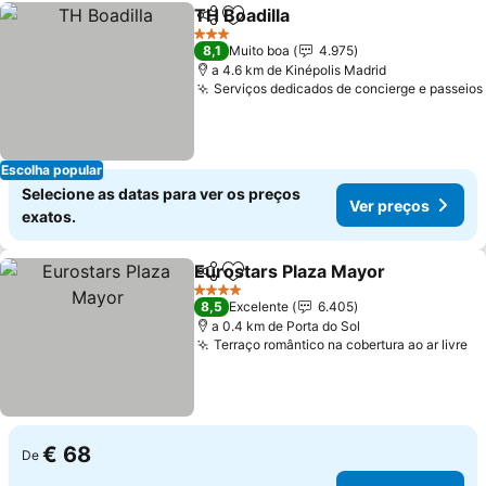
TH Boadilla
Partilhar
Adicionar aos favoritos
3 Estrelas
8,1
Muito boa
4.975
a 4.6 km de Kinépolis Madrid
Serviços dedicados de concierge e passeios
Escolha popular
Selecione as datas para ver os preços
Ver preços
exatos.
Eurostars Plaza Mayor
Partilhar
Adicionar aos favoritos
4 Estrelas
8,5
Excelente
6.405
a 0.4 km de Porta do Sol
Terraço romântico na cobertura ao ar livre
€ 68
De