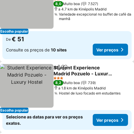
2 Estrelas
8,0
Muito boa
7.527
a 4.7 km de Kinépolis Madrid
Variedade excepcional no buffet de café da
manhã
Escolha popular
€ 51
De
Consulte os preços de
10 sites
Ver preços
Student Experience
Partilhar
Adicionar aos favoritos
Madrid Pozuelo - Luxury
Hostel
3 Estrelas
8,2
Muito boa
739
a 1.8 km de Kinépolis Madrid
Hostel de luxo focado em estudantes
Escolha popular
Selecione as datas para ver os preços
Ver preços
exatos.