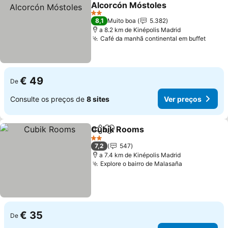
Adicionar aos favoritos
Alcorcón Móstoles
2 Estrelas
8,1
Muito boa
5.382
a 8.2 km de Kinépolis Madrid
Café da manhã continental em buffet
€ 49
De
Consulte os preços de
8 sites
Ver preços
Cubik Rooms
Partilhar
Adicionar aos favoritos
2 Estrelas
7,2
547
a 7.4 km de Kinépolis Madrid
Explore o bairro de Malasaña
€ 35
De