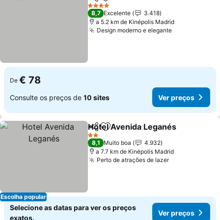
Partilhar
Adicionar aos favoritos
4 Estrelas
8,7
Excelente
3.418
a 5.2 km de Kinépolis Madrid
Design moderno e elegante
€ 78
De
Consulte os preços de
10 sites
Ver preços
Hotel Avenida Leganés
Partilhar
Adicionar aos favoritos
2 Estrelas
8,1
Muito boa
4.932
a 7.7 km de Kinépolis Madrid
Perto de atrações de lazer
Escolha popular
Selecione as datas para ver os preços
Ver preços
exatos.