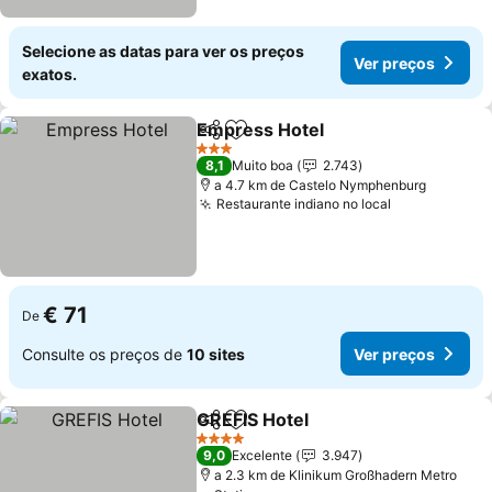
Selecione as datas para ver os preços
Ver preços
exatos.
Empress Hotel
Partilhar
Adicionar aos favoritos
Ver preços
3 Estrelas
8,1
Muito boa
2.743
a 4.7 km de Castelo Nymphenburg
Restaurante indiano no local
Ver preços
€ 71
De
Consulte os preços de
10 sites
Ver preços
GREFIS Hotel
Partilhar
Adicionar aos favoritos
Ver preços
4 Estrelas
9,0
Excelente
3.947
a 2.3 km de Klinikum Großhadern Metro