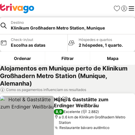
Favoritos
Iniciar
Me
Destino
Klinikum Großhadern Metro Station, Munique
Check-in/out
Hóspedes e quartos
Escolha as datas
2 hóspedes, 1 quarto.
Ordenar
Filtrar
Mapa
Alojamentos em Munique perto de Klinikum
Großhadern Metro Station (Munique,
Alemanha)
Como os pagamentos influenciam os resultados
Hotel & Gaststätte zum
Partilhar
Adicionar aos favoritos
Erdinger Weißbräu
Ver preços
8,9
Excelente
2.882
a 0.6 km de Klinikum Großhadern Metro
Station
Restaurante bávaro autêntico
Ver preços