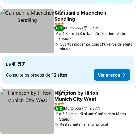
Campanile Muenchen
Partilhar
Adicionar aos favoritos
Sendling
Ver preços
3 Estrelas
8,2
Muito boa
5.405
a 4.8 km de Klinikum Großhadern Metro
Station
Quartos modernos com chuveiros de efeito
chuva
€ 57
De
Consulte os preços de
12 sites
Ver preços
Hampton by Hilton
Partilhar
Adicionar aos favoritos
Munich City West
Ver preços
3 Estrelas
8,0
Muito boa
9.077
a 5.8 km de Klinikum Großhadern Metro
Station
Restaurante italiano no local
Ver preços