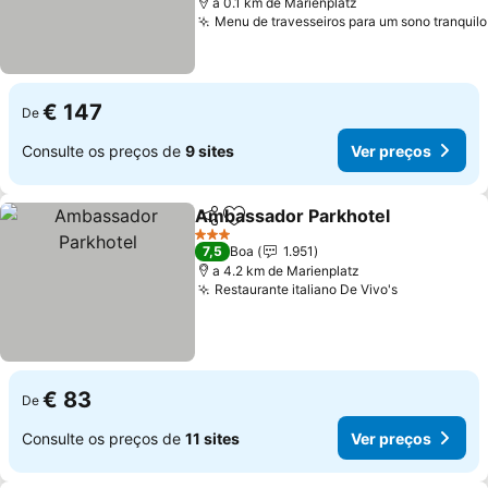
a 0.1 km de Marienplatz
Menu de travesseiros para um sono tranquilo
€ 147
De
Consulte os preços de
9 sites
Ver preços
Ambassador Parkhotel
Partilhar
Adicionar aos favoritos
Ver
3 Estrelas
7,5
Boa
1.951
a 4.2 km de Marienplatz
Restaurante italiano De Vivo's
Ver preços
€ 83
De
Consulte os preços de
11 sites
Ver preços