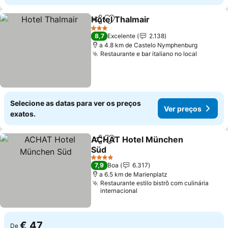
Hotel Thalmair
Partilhar
Adicionar aos favoritos
Ver preços
3 Estrelas
8,7
Excelente
2.138
a 4.8 km de Castelo Nymphenburg
Restaurante e bar italiano no local
Ver pre
Selecione as datas para ver os preços
Ver preços
exatos.
ACHAT Hotel München
Partilhar
Adicionar aos favoritos
Süd
Ver preços
4 Estrelas
7,9
Boa
6.317
a 6.5 km de Marienplatz
Restaurante estilo bistrô com culinária
internacional
€ 47
De