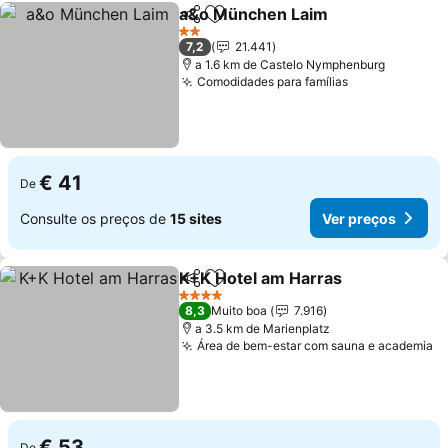
a&o München Laim
Partilhar
Adicionar aos favoritos
Ver pr
2 Estrelas
7,2
21.441
a 1.6 km de Castelo Nymphenburg
Comodidades para famílias
Ver preços
€ 41
De
Consulte os preços de
15 sites
Ver preços
K+K Hotel am Harras
Partilhar
Adicionar aos favoritos
Ver p
4 Estrelas
8,3
Muito boa
7.916
a 3.5 km de Marienplatz
Área de bem-estar com sauna e academia
V
€ 53
De