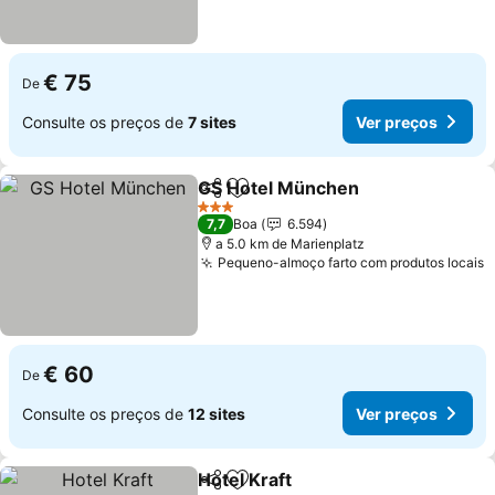
€ 75
De
Consulte os preços de
7 sites
Ver preços
GS Hotel München
Partilhar
Adicionar aos favoritos
Ver pre
3 Estrelas
7,7
Boa
6.594
a 5.0 km de Marienplatz
Pequeno-almoço farto com produtos locais
V
€ 60
De
Consulte os preços de
12 sites
Ver preços
Hotel Kraft
Partilhar
Adicionar aos favoritos
Ver preços