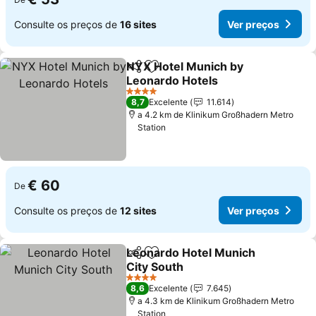
Consulte os preços de
16 sites
Ver preços
NYX Hotel Munich by
Partilhar
Adicionar aos favoritos
Leonardo Hotels
Ver preços
4 Estrelas
8,7
Excelente
11.614
a 4.2 km de Klinikum Großhadern Metro
Station
€ 60
De
Consulte os preços de
12 sites
Ver preços
Leonardo Hotel Munich
Partilhar
Adicionar aos favoritos
City South
Ver preços
4 Estrelas
8,6
Excelente
7.645
a 4.3 km de Klinikum Großhadern Metro
Station