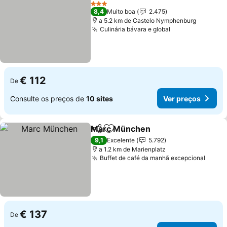
Adicionar aos favoritos
Ver preços
3 Estrelas
8,4
Muito boa
2.475
a 5.2 km de Castelo Nymphenburg
Culinária bávara e global
Ver preços
€ 112
De
Consulte os preços de
10 sites
Ver preços
Marc München
Partilhar
Adicionar aos favoritos
Ver preços
9,1
Excelente
5.792
a 1.2 km de Marienplatz
Buffet de café da manhã excepcional
Ver p
€ 137
De