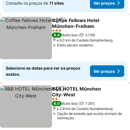
Consulte os preços de
11 sites
Ver preços
Coffee Fellows Hotel
Partilhar
Adicionar aos favoritos
München-Freiham
Ver preços
3 Estrelas
8,4
Muito boa
5.136
a 6.0 km de Castelo Nymphenburg
Estilo bávaro moderno
Ver preços
Selecione as datas para ver os preços
Ver preços
exatos.
B&B HOTEL München
Partilhar
Adicionar aos favoritos
City-West
Ver preços
2 Estrelas
8,0
Muito boa
7.261
a 3.8 km de Castelo Nymphenburg
Opção de estadia que aceita animais de
estimação