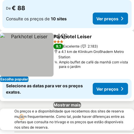
€ 88
De
Consulte os preços de
10 sites
Ver preços
Parkhotel Leiser
Partilhar
Adicionar aos favoritos
Ver preço
3 Estrelas
9,1
Excelente
2.183
a 4.1 km de Klinikum Großhadern Metro
Station
Amplo buffet de café da manhã com vista
para o jardim
Escolha popular
Selecione as datas para ver os preços
Ver preços
exatos.
Mostrar mais
Os preços e a disponibilidade que recebemos dos sites de reserva
mudam frequentemente. Como tal, pode haver diferenças entre as
ofertas que consulta no trivago e os preços que estão disponíveis
nos sites de reserva.