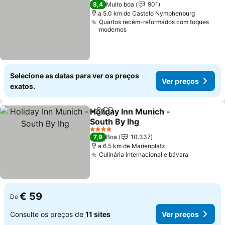
8,4
Muito boa
901
a 5.0 km de Castelo Nymphenburg
Quartos recém-reformados com toques
modernos
Selecione as datas para ver os preços
Ver preços
exatos.
Holiday Inn Munich -
Partilhar
Adicionar aos favoritos
South By Ihg
Ver preços
4 Estrelas
7,9
Boa
10.337
a 6.5 km de Marienplatz
Culinária internacional e bávara
Ver preço
€ 59
De
Consulte os preços de
11 sites
Ver preços