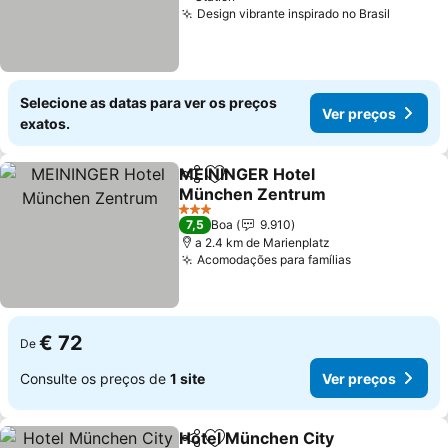
Design vibrante inspirado no Brasil
Ver pre
Selecione as datas para ver os preços
Ver preços
exatos.
MEININGER Hotel
Partilhar
Adicionar aos favoritos
München Zentrum
Ver preços
3 Estrelas
7,5
Boa
9.910
a 2.4 km de Marienplatz
Acomodações para famílias
Ver preços
€ 72
De
Consulte os preços de
1 site
Ver preços
Hotel München City
Partilhar