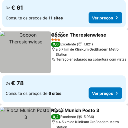
€ 61
De
Consulte os preços de
11 sites
Ver preços
Cocoon Theresienwiese
Partilhar
Adicionar aos favoritos
V
3 Estrelas
9,0
Excelente
1.821
a 5.7 km de Klinikum Großhadern Metro
Station
Terraço ensolarado na cobertura com vistas
€ 78
De
Consulte os preços de
6 sites
Ver preços
Rioca Munich Posto 3
Partilhar
Adicionar aos favoritos
Ver 
9,2
Excelente
5.936
a 4.5 km de Klinikum Großhadern Metro
Station