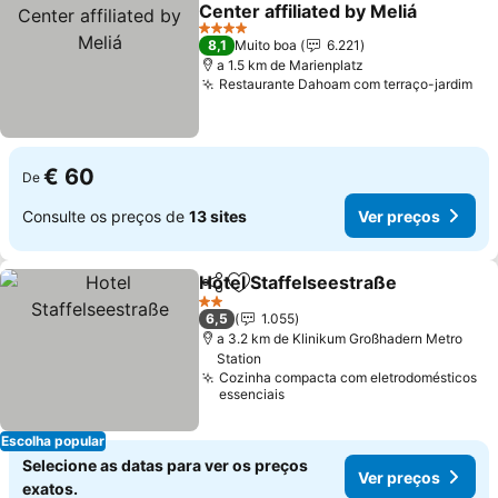
Adicionar aos favoritos
Center affiliated by Meliá
Ver preços
4 Estrelas
8,1
Muito boa
6.221
a 1.5 km de Marienplatz
Restaurante Dahoam com terraço-jardim
Ve
€ 60
De
Consulte os preços de
13 sites
Ver preços
Hotel Staffelseestraße
Partilhar
Adicionar aos favoritos
Ver
2 Estrelas
6,5
1.055
a 3.2 km de Klinikum Großhadern Metro
Station
Cozinha compacta com eletrodomésticos
essenciais
Escolha popular
Selecione as datas para ver os preços
Ver preços
exatos.