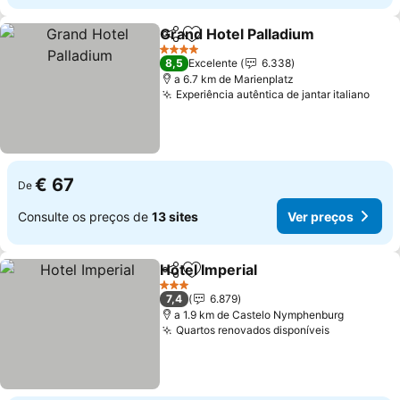
Grand Hotel Palladium
Partilhar
Adicionar aos favoritos
Ver 
4 Estrelas
8,5
Excelente
6.338
a 6.7 km de Marienplatz
Experiência autêntica de jantar italiano
Ver 
€ 67
De
Consulte os preços de
13 sites
Ver preços
Hotel Imperial
Partilhar
Adicionar aos favoritos
Ver preços
3 Estrelas
7,4
6.879
a 1.9 km de Castelo Nymphenburg
Quartos renovados disponíveis
Ver preço