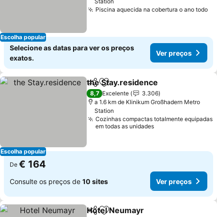
Station
Piscina aquecida na cobertura o ano todo
Ve
Escolha popular
Selecione as datas para ver os preços
Ver preços
exatos.
the Stay.residence
Partilhar
Adicionar aos favoritos
Ver pre
8,7
Excelente
3.306
a 1.6 km de Klinikum Großhadern Metro
Station
Cozinhas compactas totalmente equipadas
em todas as unidades
Escolha popular
€ 164
De
Consulte os preços de
10 sites
Ver preços
Hotel Neumayr
Partilhar
Adicionar aos favoritos
Ver preços