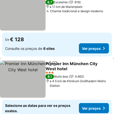
8,7
Excelente
616
a 1.1 km de Marienplatz
Charme tradicional e design moderno
Ver p
€ 128
De
Consulte os preços de
6 sites
Ver preços
Premier Inn München City
Partilhar
Adicionar aos favoritos
West hotel
Ver preços
3 Estrelas
8,1
Muito boa
4.662
a 4.5 km de Klinikum Großhadern Metro
Station
Selecione as datas para ver os preços
Ver preços
exatos.