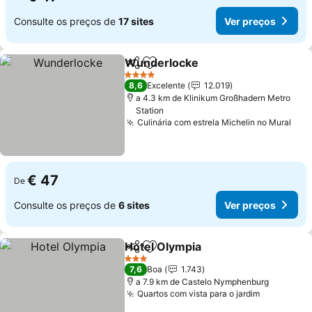
Consulte os preços de
17 sites
Ver preços
Wunderlocke
Partilhar
Adicionar aos favoritos
Ver preços
4 Estrelas
8,6
Excelente
12.019
a 4.3 km de Klinikum Großhadern Metro
Station
Culinária com estrela Michelin no Mural
Ver
€ 47
De
Consulte os preços de
6 sites
Ver preços
Hotel Olympia
Partilhar
Adicionar aos favoritos
Ver preços
3 Estrelas
7,6
Boa
1.743
a 7.9 km de Castelo Nymphenburg
Quartos com vista para o jardim
Ver preço