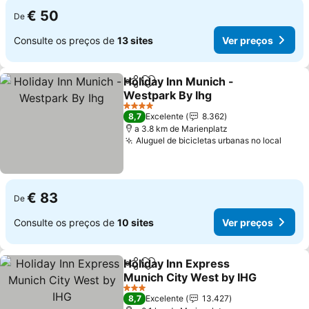
€ 50
De
Consulte os preços de
13 sites
Ver preços
Holiday Inn Munich -
Partilhar
Adicionar aos favoritos
Westpark By Ihg
Ver preços
4 Estrelas
8,7
Excelente
8.362
a 3.8 km de Marienplatz
Aluguel de bicicletas urbanas no local
Ver 
€ 83
De
Consulte os preços de
10 sites
Ver preços
Holiday Inn Express
Partilhar
Adicionar aos favoritos
Munich City West by IHG
Ver preços
3 Estrelas
8,7
Excelente
13.427