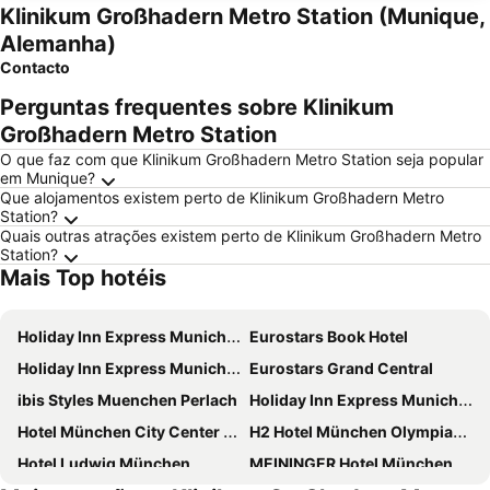
Klinikum Großhadern Metro Station (Munique,
Alemanha)
Contacto
Perguntas frequentes sobre Klinikum
Großhadern Metro Station
O que faz com que Klinikum Großhadern Metro Station seja popular
em Munique?
Que alojamentos existem perto de Klinikum Großhadern Metro
Station?
Quais outras atrações existem perto de Klinikum Großhadern Metro
Station?
Mais Top hotéis
Holiday Inn Express Munich - City East By Ihg
Eurostars Book Hotel
Holiday Inn Express Munich City West by IHG
Eurostars Grand Central
ibis Styles Muenchen Perlach
Holiday Inn Express Munich North By Ihg
Hotel München City Center affiliated by Meliá
H2 Hotel München Olympiapark
Hotel Ludwig München
MEININGER Hotel München Olympiapark