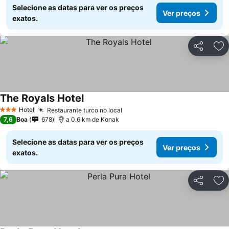
Selecione as datas para ver os preços
Ver preços
exatos.
Partilhar
Ad
The Royals Hotel
Hotel
Restaurante turco no local
3 Estrelas
7,6
Boa
678
a 0.6 km de Konak
Selecione as datas para ver os preços
Ver preços
exatos.
Partilhar
Ad