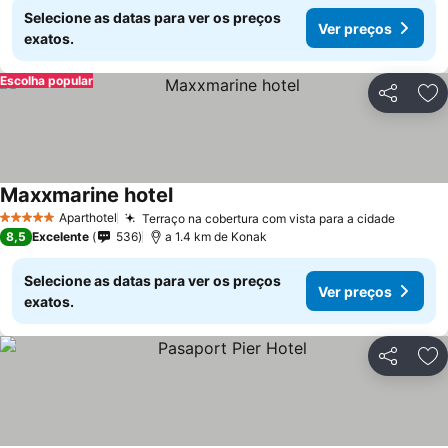
Selecione as datas para ver os preços
Ver preços
exatos.
Escolha popular
Partilhar
Ad
Maxxmarine hotel
Aparthotel
Terraço na cobertura com vista para a cidade
5 Estrelas
8,5
Excelente
536
a 1.4 km de Konak
Selecione as datas para ver os preços
Ver preços
exatos.
Partilhar
Ad