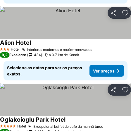
Partilhar
Ad
Alion Hotel
Hotel
Interiores modernos e recém-renovados
3 Estrelas
9,2
Excelente
434
a 0.7 km de Konak
Selecione as datas para ver os preços
Ver preços
exatos.
Partilhar
Ad
Oglakcioglu Park Hotel
Hotel
Excepcional buffet de café da manhã turco
5 Estrelas