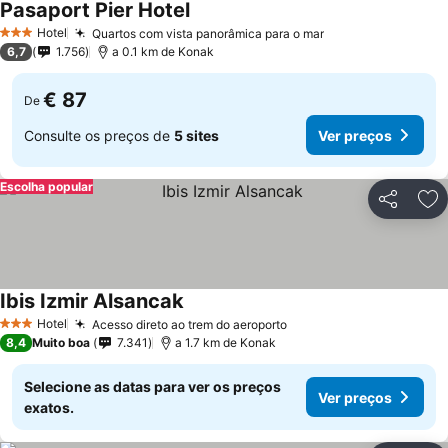
Pasaport Pier Hotel
Hotel
Quartos com vista panorâmica para o mar
3 Estrelas
6,7
1.756
a 0.1 km de Konak
€ 87
De
Consulte os preços de
5 sites
Ver preços
Escolha popular
Partilhar
Ad
Ibis Izmir Alsancak
Hotel
Acesso direto ao trem do aeroporto
3 Estrelas
8,4
Muito boa
7.341
a 1.7 km de Konak
Selecione as datas para ver os preços
Ver preços
exatos.