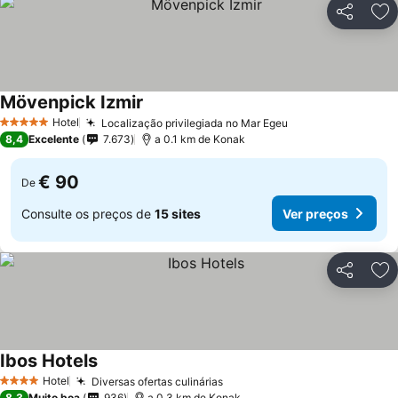
Partilhar
Ad
Mövenpick Izmir
Hotel
Localização privilegiada no Mar Egeu
5 Estrelas
8,4
Excelente
7.673
a 0.1 km de Konak
€ 90
De
Consulte os preços de
15 sites
Ver preços
Partilhar
Ad
Ibos Hotels
Hotel
Diversas ofertas culinárias
4 Estrelas
8,3
Muito boa
936
a 0.3 km de Konak