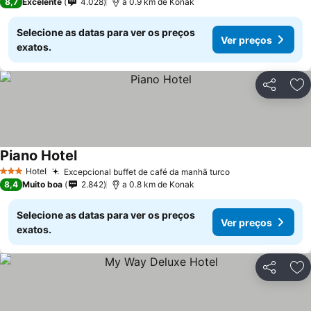
8,7
Excelente
4.028
a 0.9 km de Konak
Selecione as datas para ver os preços
Ver preços
exatos.
Partilhar
Ad
Piano Hotel
Hotel
Excepcional buffet de café da manhã turco
3 Estrelas
8,4
Muito boa
2.842
a 0.8 km de Konak
Selecione as datas para ver os preços
Ver preços
exatos.
Partilhar
Ad