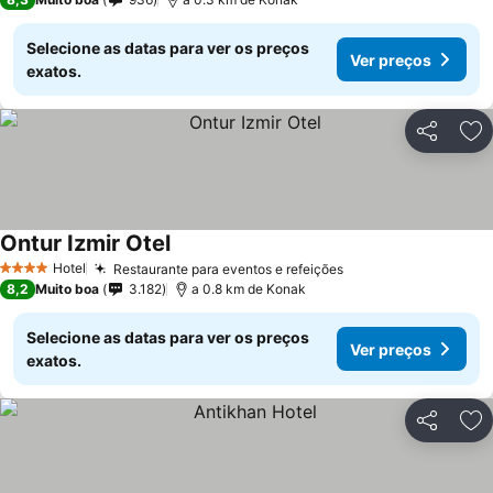
Selecione as datas para ver os preços
Ver preços
exatos.
Partilhar
Ad
Ontur Izmir Otel
Hotel
Restaurante para eventos e refeições
4 Estrelas
8,2
Muito boa
3.182
a 0.8 km de Konak
Selecione as datas para ver os preços
Ver preços
exatos.
Partilhar
Ad