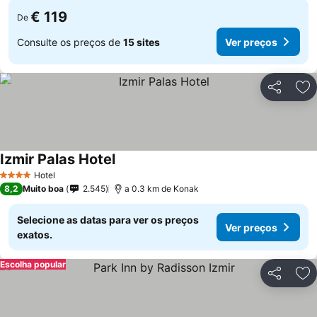
€ 119
De
Consulte os preços de
15 sites
Ver preços
Partilhar
Ad
Izmir Palas Hotel
Hotel
4 Estrelas
8,2
Muito boa
2.545
a 0.3 km de Konak
Selecione as datas para ver os preços
Ver preços
exatos.
Escolha popular
Partilhar
Ad