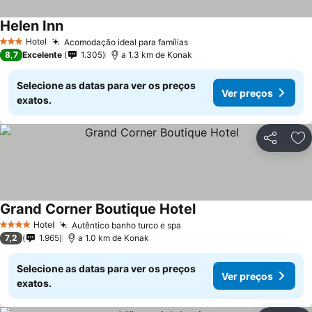
Helen Inn
Hotel
Acomodação ideal para famílias
3 Estrelas
8,7
Excelente
1.305
a 1.3 km de Konak
Selecione as datas para ver os preços
Ver preços
exatos.
Partilhar
Ad
Grand Corner Boutique Hotel
Hotel
Autêntico banho turco e spa
4 Estrelas
7,2
1.965
a 1.0 km de Konak
Selecione as datas para ver os preços
Ver preços
exatos.