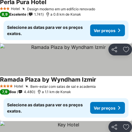
Perla Pura Hotel
Hotel
Design moderno em um edifício renovado
3 Estrelas
8,9
Excelente
1.741
a 0.6 km de Konak
Selecione as datas para ver os preços
Ver preços
exatos.
Partilhar
Ad
Ramada Plaza by Wyndham Izmir
Hotel
Bem-estar com salas de sal e academia
4 Estrelas
7,9
Boa
4.480
a 1.1 km de Konak
Selecione as datas para ver os preços
Ver preços
exatos.
Partilhar
Ad