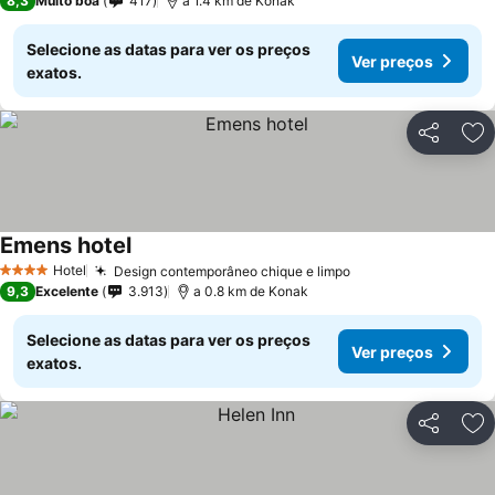
8,3
Muito boa
417
a 1.4 km de Konak
Selecione as datas para ver os preços
Ver preços
exatos.
Partilhar
Ad
Emens hotel
Hotel
Design contemporâneo chique e limpo
4 Estrelas
9,3
Excelente
3.913
a 0.8 km de Konak
Selecione as datas para ver os preços
Ver preços
exatos.
Partilhar
Ad