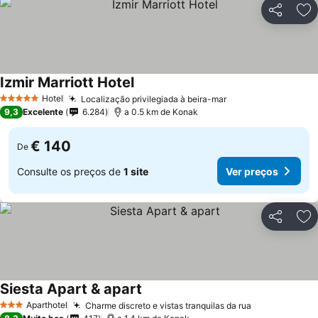
Partilhar
Ad
Izmir Marriott Hotel
Hotel
Localização privilegiada à beira-mar
5 Estrelas
9,3
Excelente
6.284
a 0.5 km de Konak
€ 140
De
Consulte os preços de
1 site
Ver preços
Partilhar
Ad
Siesta Apart & apart
Aparthotel
Charme discreto e vistas tranquilas da rua
3 Estrelas