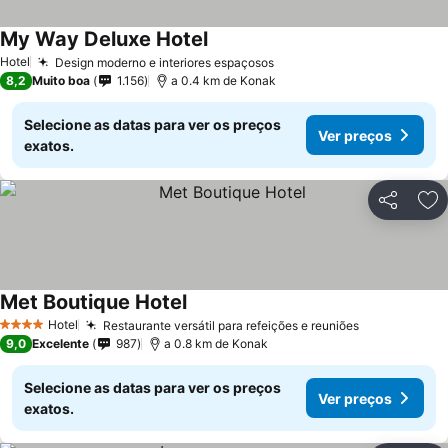
My Way Deluxe Hotel
Hotel
Design moderno e interiores espaçosos
8,2
Muito boa
1.156
a 0.4 km de Konak
Selecione as datas para ver os preços
Ver preços
exatos.
Partilhar
Ad
Met Boutique Hotel
Hotel
Restaurante versátil para refeições e reuniões
4 Estrelas
9,0
Excelente
987
a 0.8 km de Konak
Selecione as datas para ver os preços
Ver preços
exatos.