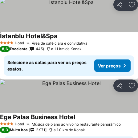
Partilhar
Ad
İstanblu Hotel&Spa
Hotel
Área de café clara e convidativa
4 Estrelas
8,6
Excelente
445
a 1.1 km de Konak
Selecione as datas para ver os preços
Ver preços
exatos.
Partilhar
Ad
Ege Palas Business Hotel
Hotel
Música de piano ao vivo no restaurante panorâmico
4 Estrelas
8,3
Muito boa
2.971
a 1.0 km de Konak