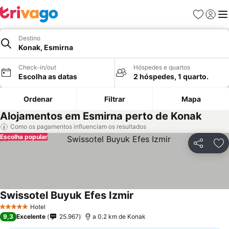
Favoritos
Iniciar
Me
Destino
Konak, Esmirna
Check-in/out
Hóspedes e quartos
Escolha as datas
2 hóspedes, 1 quarto.
Ordenar
Filtrar
Mapa
Alojamentos em Esmirna perto de Konak
Como os pagamentos influenciam os resultados
Escolha popular
Partilhar
Ad
Swissotel Buyuk Efes Izmir
Hotel
5 Estrelas
9,3
Excelente
25.967
a 0.2 km de Konak