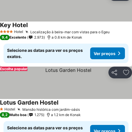
Key Hotel
Hotel
Localização à beira-mar com vistas para o Egeu
4 Estrelas
9,4
Excelente
2.973
a 0.6 km de Konak
Selecione as datas para ver os preços
Ver preços
exatos.
Escolha popular
Partilhar
Ad
Lotus Garden Hostel
Hostel
Mansão histórica com jardim-oásis
1 Estrelas
8,2
Muito boa
1.275
a 1.2 km de Konak
Selecione as datas para ver os preços
Ver preços