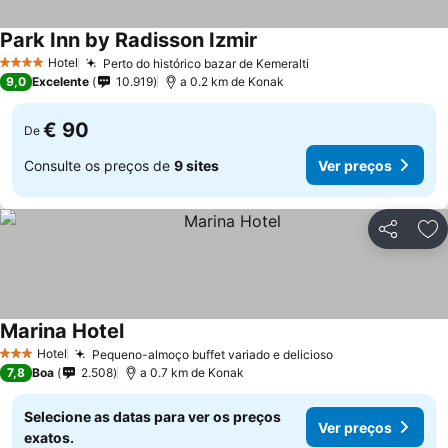
Park Inn by Radisson Izmir
Hotel
Perto do histórico bazar de Kemeralti
4 Estrelas
9,0
Excelente
10.919
a 0.2 km de Konak
€ 90
De
Consulte os preços de
9 sites
Ver preços
Partilhar
Ad
Marina Hotel
Hotel
Pequeno-almoço buffet variado e delicioso
3 Estrelas
7,8
Boa
2.508
a 0.7 km de Konak
Selecione as datas para ver os preços
Ver preços
exatos.