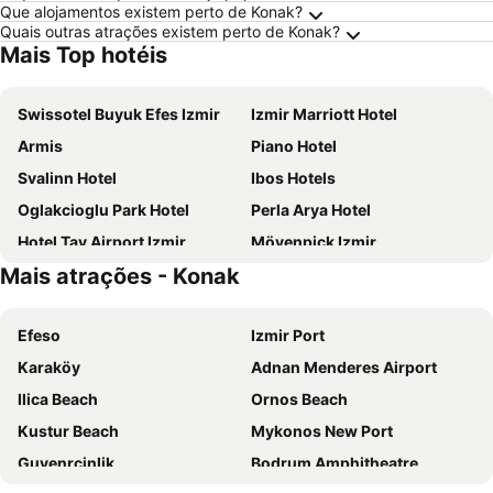
Que alojamentos existem perto de Konak?
Quais outras atrações existem perto de Konak?
Mais Top hotéis
Swissotel Buyuk Efes Izmir
Izmir Marriott Hotel
Armis
Piano Hotel
Svalinn Hotel
Ibos Hotels
Oglakcioglu Park Hotel
Perla Arya Hotel
Hotel Tav Airport Izmir
Mövenpick Izmir
Mais atrações - Konak
Renaissance Izmir Hotel
Ibis Izmir Alsancak
Ontur Izmir Otel
Orty Airport Hotel
Efeso
Izmir Port
Wyndham Grand Izmir Ozdilek Thermal & Spa
Agora Park Hotel
Karaköy
Adnan Menderes Airport
Vatan Hotel
Park Inn by Radisson Izmir
Ilica Beach
Ornos Beach
Marina Hotel
Olimpiyat Hotel Izmir
Kustur Beach
Mykonos New Port
Greymark Hotel
DoubleTree by Hilton Hotel Izmir Airport
Guvenrcinlik
Bodrum Amphitheatre
Beta Homes Boutique Hotel
Grand Corner Boutique Hotel