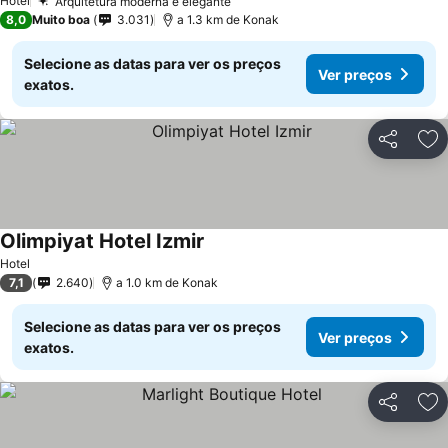
Hotel
Arquitetura moderna e elegante
8,0
Muito boa
3.031
a 1.3 km de Konak
Selecione as datas para ver os preços
Ver preços
exatos.
Partilhar
Ad
Olimpiyat Hotel Izmir
Hotel
7,1
2.640
a 1.0 km de Konak
Selecione as datas para ver os preços
Ver preços
exatos.
Partilhar
Ad