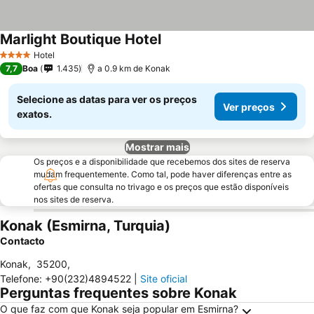
Marlight Boutique Hotel
Hotel
4 Estrelas
7,7
Boa
1.435
a 0.9 km de Konak
Selecione as datas para ver os preços
Ver preços
exatos.
Mostrar mais
Os preços e a disponibilidade que recebemos dos sites de reserva
mudam frequentemente. Como tal, pode haver diferenças entre as
ofertas que consulta no trivago e os preços que estão disponíveis
nos sites de reserva.
Konak (Esmirna, Turquia)
Contacto
Konak
,
35200
,
Telefone
:
+90(232)4894522
|
Site oficial
Perguntas frequentes sobre Konak
O que faz com que Konak seja popular em Esmirna?