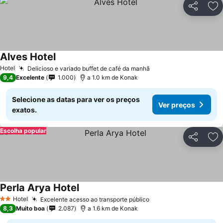
Partilhar
Ad
Alves Hotel
Hotel
Delicioso e variado buffet de café da manhã
9,4
Excelente
1.000
a 1.0 km de Konak
Selecione as datas para ver os preços
Ver preços
exatos.
Escolha popular
Partilhar
Ad
Perla Arya Hotel
Hotel
Excelente acesso ao transporte público
2 Estrelas
8,3
Muito boa
2.087
a 1.6 km de Konak