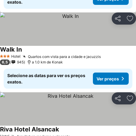
exatos.
Partilhar
Ad
Walk In
Hotel
Quartos com vista para a cidade e jacuzzis
3 Estrelas
6,5
945
a 1.0 km de Konak
Selecione as datas para ver os preços
Ver preços
exatos.
Partilhar
Ad
Riva Hotel Alsancak