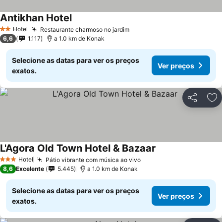
Antikhan Hotel
Hotel
Restaurante charmoso no jardim
2 Estrelas
6,6
1.117
a 1.0 km de Konak
Selecione as datas para ver os preços
Ver preços
exatos.
Partilhar
Ad
L'Agora Old Town Hotel & Bazaar
Hotel
Pátio vibrante com música ao vivo
3 Estrelas
8,6
Excelente
5.445
a 1.0 km de Konak
Selecione as datas para ver os preços
Ver preços
exatos.