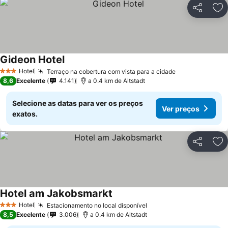
Partilhar
Ad
Gideon Hotel
Ver preços
Hotel
Terraço na cobertura com vista para a cidade
Ver preços
3 Estrelas
8,6
Excelente
4.141
a 0.4 km de Altstadt
Selecione as datas para ver os preços
Ver preços
exatos.
Partilhar
Ad
Hotel am Jakobsmarkt
Ver preços
Hotel
Estacionamento no local disponível
Ver preços
3 Estrelas
8,5
Excelente
3.006
a 0.4 km de Altstadt