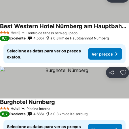
Best Western Hotel Nürnberg am Hauptbahnhof
Ver preços
Hotel
Centro de fitness bem equipado
Ver preços
3 Estrelas
8,5
Excelente
4.565
a 0.8 km de Hauptbahnhof Nürnberg
Selecione as datas para ver os preços
Ver preços
exatos.
Partilhar
Ad
Burghotel Nürnberg
Ver preços
Hotel
Piscina interna
Ver preços
3 Estrelas
8,7
Excelente
4.686
a 0.3 km de Kaiserburg
Selecione as datas para ver os preços