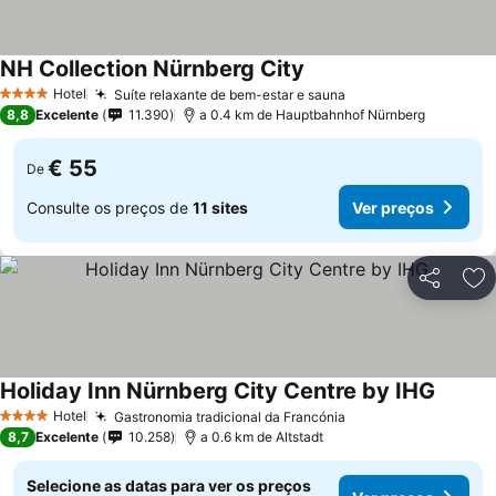
NH Collection Nürnberg City
Ver preços
Hotel
Suíte relaxante de bem-estar e sauna
Ver preços
4 Estrelas
8,8
Excelente
11.390
a 0.4 km de Hauptbahnhof Nürnberg
€ 55
De
Consulte os preços de
11 sites
Ver preços
Partilhar
Ad
Holiday Inn Nürnberg City Centre by IHG
Ver pr
Hotel
Gastronomia tradicional da Francónia
Ver preços
4 Estrelas
8,7
Excelente
10.258
a 0.6 km de Altstadt
Selecione as datas para ver os preços