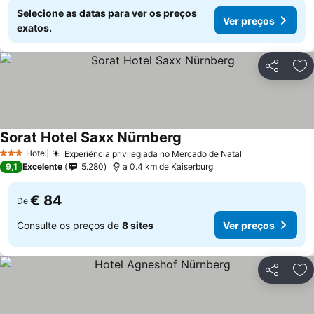
Selecione as datas para ver os preços
Ver preços
exatos.
Partilhar
Ad
Sorat Hotel Saxx Nürnberg
Ver preços
Hotel
Experiência privilegiada no Mercado de Natal
Ver preços
3 Estrelas
9,1
Excelente
5.280
a 0.4 km de Kaiserburg
€ 84
De
Consulte os preços de
8 sites
Ver preços
Partilhar
Ad