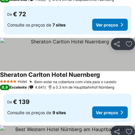
€ 72
De
Consulte os preços de
7 sites
Ver preços
Partilhar
Ad
Sheraton Carlton Hotel Nuernberg
Ver preços
Hotel
Bem-estar na cobertura com vista para o castelo
Ver pre
5 Estrelas
8,9
Excelente
4.641
a 0.3 km de Hauptbahnhof Nürnberg
€ 139
De
Consulte os preços de
9 sites
Ver preços
Partilhar
Ad