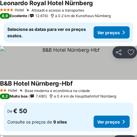
Leonardo Royal Hotel Nürnberg
Ver preços
Hotel
Altstadt e acesso a transportes
Ver preços
4 Estrelas
8,9
Excelente
12.674
a 0.2 km de Kunsthaus Nürnberg
Selecione as datas para ver os preços
Ver preços
exatos.
Partilhar
Ad
B&B Hotel Nürnberg-Hbf
Ver preços
Hotel
Base moderna e econômica na cidade
Ver preços
2 Estrelas
8,2
Muito boa
7.480
a 0.4 km de Hauptbahnhof Nürnberg
€ 50
De
Consulte os preços de
9 sites
Ver preços