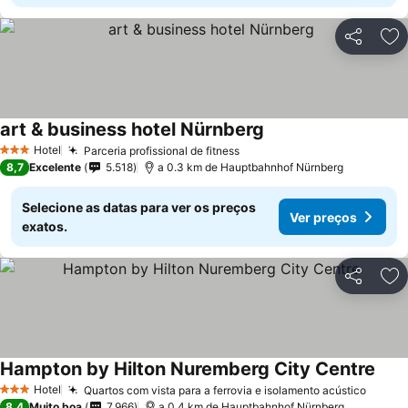
Partilhar
Ad
art & business hotel Nürnberg
Ver preços
Hotel
Parceria profissional de fitness
Ver preços
3 Estrelas
8,7
Excelente
5.518
a 0.3 km de Hauptbahnhof Nürnberg
Selecione as datas para ver os preços
Ver preços
exatos.
Partilhar
Ad
Hampton by Hilton Nuremberg City Centre
Ver 
Hotel
Quartos com vista para a ferrovia e isolamento acústico
Ver p
3 Estrelas
8,4
Muito boa
7.966
a 0.4 km de Hauptbahnhof Nürnberg