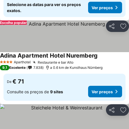
Selecione as datas para ver os preços
Ver preços
exatos.
Escolha popular
Partilhar
Ad
Adina Apartment Hotel Nuremberg
Ver preços
Aparthotel
Restaurante e bar Alto
Ver preços
4 Estrelas
9,1
Excelente
7.838
a 0.6 km de Kunsthaus Nürnberg
€ 71
De
Consulte os preços de
9 sites
Ver preços
Partilhar
Ad