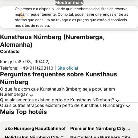
Mostrar mais
Os preços e a disponibilidade que recebemos dos sites de reserva
mudam frequentemente. Como tal, pode haver diferenças entre as
ofertas que consulta no trivago e os preços que estão disponíveis
nos sites de reserva.
Kunsthaus Nürnberg (Nuremberga,
Alemanha)
Contacto
Königstraße 93
,
90402
,
Telefone
:
+49(911)203110
|
Site oficial
Perguntas frequentes sobre Kunsthaus
Nürnberg
O que faz com que Kunsthaus Nürnberg seja popular em
Nuremberga?
Que alojamentos existem perto de Kunsthaus Nürnberg?
Quais outras atrações existem perto de Kunsthaus Nürnberg?
Mais Top hotéis
a&o Nürnberg Hauptbahnhof
Premier Inn Nürnberg City Opernhaus
Holiday Inn Nürnberg City Centre by IHG
NH Collection Nürnberg City