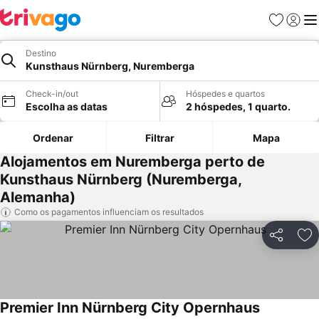
Favoritos
Iniciar
Me
Destino
Kunsthaus Nürnberg, Nuremberga
Check-in/out
Hóspedes e quartos
Escolha as datas
2 hóspedes, 1 quarto.
Ordenar
Filtrar
Mapa
Alojamentos em Nuremberga perto de
Kunsthaus Nürnberg (Nuremberga,
Alemanha)
Como os pagamentos influenciam os resultados
Partilhar
Ad
Premier Inn Nürnberg City Opernhaus
Ver preços