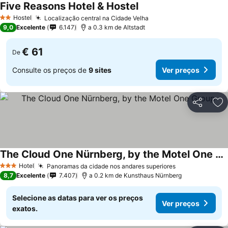
Five Reasons Hotel & Hostel
Ver preços
Hostel
Localização central na Cidade Velha
Ver preços
2 Estrelas
9,0
Excelente
6.147
a 0.3 km de Altstadt
€ 61
De
Consulte os preços de
9 sites
Ver preços
Partilhar
Ad
The Cloud One Nürnberg, by the Motel One Group
Ver preços
Hotel
Panoramas da cidade nos andares superiores
Ver preços
3 Estrelas
8,7
Excelente
7.407
a 0.2 km de Kunsthaus Nürnberg
Selecione as datas para ver os preços
Ver preços
exatos.