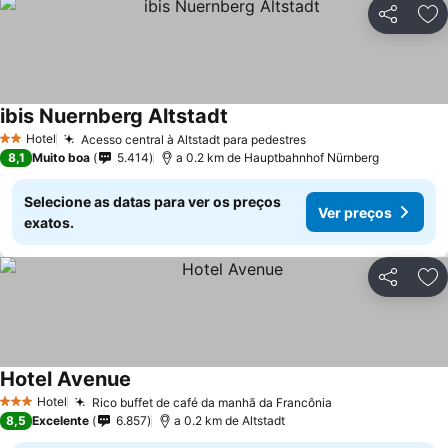
Partilhar
Ad
ibis Nuernberg Altstadt
Ver preços
Hotel
Acesso central à Altstadt para pedestres
Ver preços
2 Estrelas
8,1
Muito boa
5.414
a 0.2 km de Hauptbahnhof Nürnberg
Selecione as datas para ver os preços
Ver preços
exatos.
Partilhar
Ad
Hotel Avenue
Ver preços
Hotel
Rico buffet de café da manhã da Francônia
Ver preços
3 Estrelas
8,5
Excelente
6.857
a 0.2 km de Altstadt