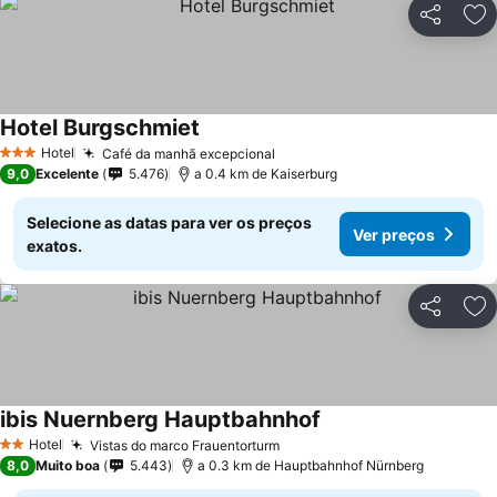
Partilhar
Ad
Hotel Burgschmiet
Ver preços
Hotel
Café da manhã excepcional
Ver preços
3 Estrelas
9,0
Excelente
5.476
a 0.4 km de Kaiserburg
Selecione as datas para ver os preços
Ver preços
exatos.
Partilhar
Ad
ibis Nuernberg Hauptbahnhof
Ver preços
Hotel
Vistas do marco Frauentorturm
Ver preços
2 Estrelas
8,0
Muito boa
5.443
a 0.3 km de Hauptbahnhof Nürnberg