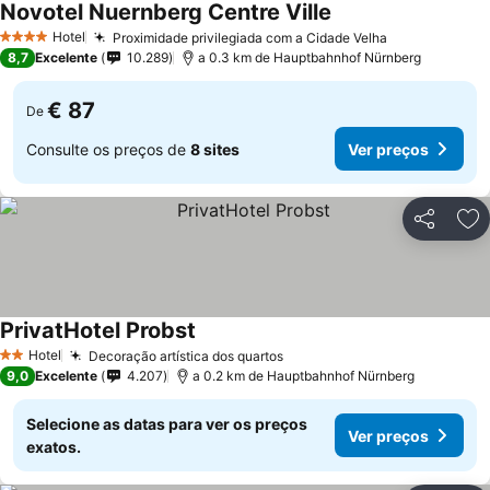
Novotel Nuernberg Centre Ville
Ver preços
Hotel
Proximidade privilegiada com a Cidade Velha
Ver preços
4 Estrelas
8,7
Excelente
10.289
a 0.3 km de Hauptbahnhof Nürnberg
€ 87
De
Consulte os preços de
8 sites
Ver preços
Partilhar
Ad
PrivatHotel Probst
Ver preços
Hotel
Decoração artística dos quartos
Ver preços
2 Estrelas
9,0
Excelente
4.207
a 0.2 km de Hauptbahnhof Nürnberg
Selecione as datas para ver os preços
Ver preços
exatos.