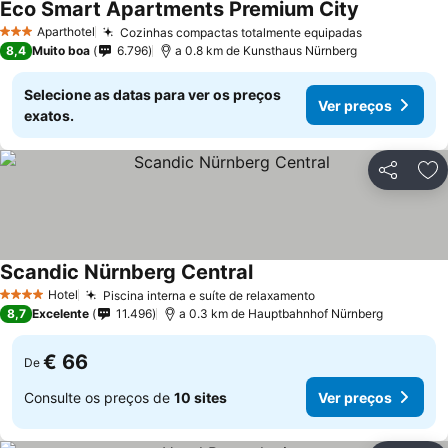
Eco Smart Apartments Premium City
Ver preços
Aparthotel
Cozinhas compactas totalmente equipadas
Ver preços
3 Estrelas
8,4
Muito boa
6.796
a 0.8 km de Kunsthaus Nürnberg
Selecione as datas para ver os preços
Ver preços
exatos.
Partilhar
Ad
Scandic Nürnberg Central
Ver preços
Hotel
Piscina interna e suíte de relaxamento
Ver preços
4 Estrelas
8,7
Excelente
11.496
a 0.3 km de Hauptbahnhof Nürnberg
€ 66
De
Consulte os preços de
10 sites
Ver preços