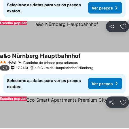
Selecione as datas para ver os preços
Ver preços
exatos.
Escolha popular
Partilhar
Ad
a&o Nürnberg Hauptbahnhof
Ver preços
Hotel
Cantinho de brincar para crianças
Ver preços
2 Estrelas
7,1
17.246
a 0.3 km de Hauptbahnhof Nürnberg
Selecione as datas para ver os preços
Ver preços
exatos.
Escolha popular
Partilhar
Ad