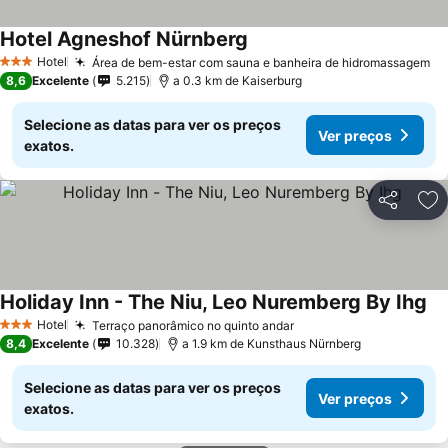
Hotel Agneshof Nürnberg
Ver preços
Hotel
Área de bem-estar com sauna e banheira de hidromassagem
Ve
3 Estrelas
8,6
Excelente
5.215
a 0.3 km de Kaiserburg
Selecione as datas para ver os preços
Ver preços
exatos.
Partilhar
Ad
Holiday Inn - The Niu, Leo Nuremberg By Ihg
Ve
Hotel
Terraço panorâmico no quinto andar
Ver preços
3 Estrelas
8,4
Excelente
10.328
a 1.9 km de Kunsthaus Nürnberg
Selecione as datas para ver os preços
Ver preços
exatos.