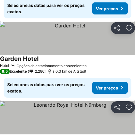
Selecione as datas para ver os preços
Ver preços
exatos.
Partilhar
Ad
Garden Hotel
Ver preços
Hotel
Opções de estacionamento convenientes
Ver preços
8,5
Excelente
2.286
a 0.3 km de Altstadt
Selecione as datas para ver os preços
Ver preços
exatos.
Partilhar
Ad