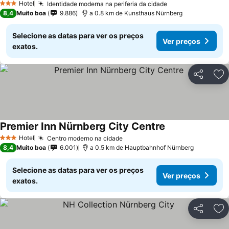
Hotel
Identidade moderna na periferia da cidade
Ver preços
3 Estrelas
8,4
Muito boa
9.886
a 0.8 km de Kunsthaus Nürnberg
Selecione as datas para ver os preços
Ver preços
exatos.
Partilhar
Ad
Premier Inn Nürnberg City Centre
Ver preços
Hotel
Centro moderno na cidade
Ver preços
3 Estrelas
8,4
Muito boa
6.001
a 0.5 km de Hauptbahnhof Nürnberg
Selecione as datas para ver os preços
Ver preços
exatos.
Partilhar
Ad