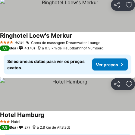
Partilhar
Ad
Ringhotel Loew's Merkur
Ver preços
Hotel
Cama de massagem Dreamwater Lounge
Ver preços
4 Estrelas
7,9
Boa
4.170
a 0.3 km de Hauptbahnhof Nürnberg
Selecione as datas para ver os preços
Ver preços
exatos.
Partilhar
Ad
Hotel Hamburg
Ver preços
Hotel
3 Estrelas
7,9
Boa
27
a 2.8 km de Altstadt