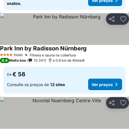
Ver preços
exatos.
Partilhar
Ad
Park Inn by Radisson Nürnberg
Ver preços
Hotel
Fitness e sauna na cobertura
Ver preços
4 Estrelas
8,4
Muito boa
10.341
a 0.6 km de Altstadt
€ 56
De
Consulte os preços de
12 sites
Ver preços
Partilhar
Ad