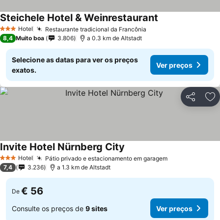
Steichele Hotel & Weinrestaurant
Ver preços
Hotel
Restaurante tradicional da Francônia
Ver preços
3 Estrelas
8,4
Muito boa
3.806
a 0.3 km de Altstadt
Selecione as datas para ver os preços
Ver preços
exatos.
Partilhar
Ad
Invite Hotel Nürnberg City
Ver preços
Hotel
Pátio privado e estacionamento em garagem
Ver preços
3 Estrelas
7,4
3.236
a 1.3 km de Altstadt
€ 56
De
Consulte os preços de
9 sites
Ver preços