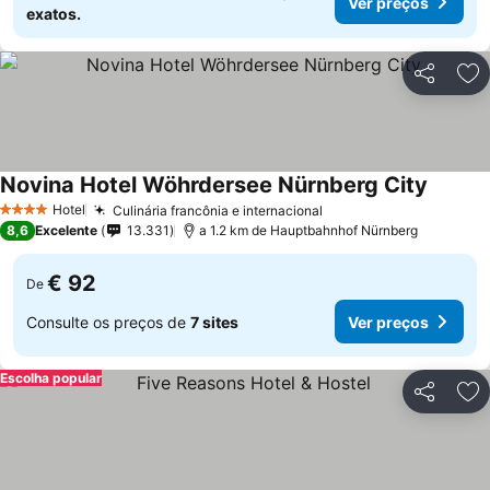
Ver preços
exatos.
Partilhar
Ad
Novina Hotel Wöhrdersee Nürnberg City
Ver pre
Hotel
Culinária francônia e internacional
Ver preços
4 Estrelas
8,6
Excelente
13.331
a 1.2 km de Hauptbahnhof Nürnberg
€ 92
De
Consulte os preços de
7 sites
Ver preços
Escolha popular
Partilhar
Ad