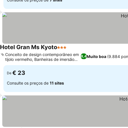
Hotel Gran Ms Kyoto
3 Estrelas
Ver preços
Conceito de design contemporâneo em
Muito boa
(9.884 po
8,4
tijolo vermelho, Banheiras de imersão
Ver preços
profunda
€ 23
De
Consulte os preços de
11 sites