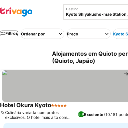
Destino
Filtros
Ordenar por
Preço
Kyoto 
Alojamentos em Quioto per
(Quioto, Japão)
Hotel Okura Kyoto
5 Estrelas
Ver preços
Culinária variada com pratos
Excelente
(10.181 pon
8,9
exclusivos, O hotel mais alto com
Ver preços
vistas panorâmicas