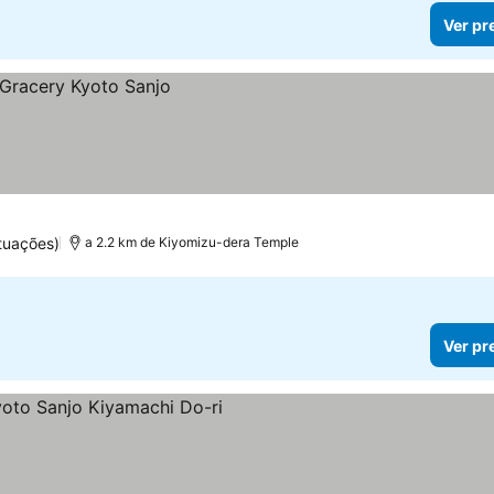
Ver pr
tuações)
a 2.2 km de Kiyomizu-dera Temple
Ver pr