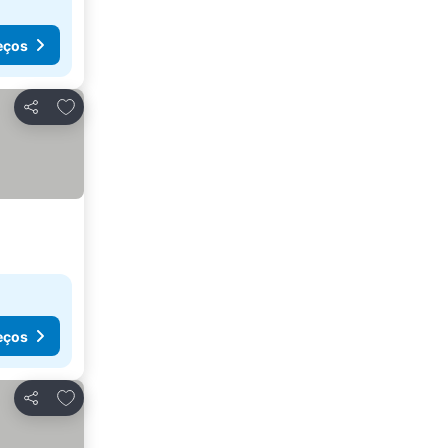
eços
Adicionar aos favoritos
Partilhar
eços
Adicionar aos favoritos
Partilhar