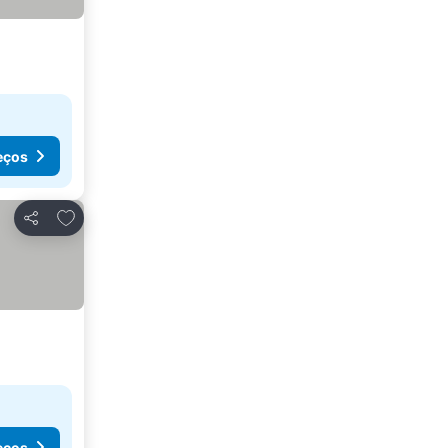
eços
Adicionar aos favoritos
Partilhar
eços