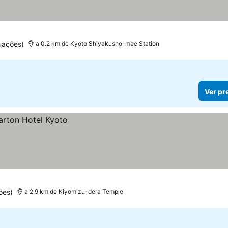
s
preços
uações)
a 0.2 km de Kyoto Shiyakusho-mae Station
Ver pr
ões)
a 2.9 km de Kiyomizu-dera Temple