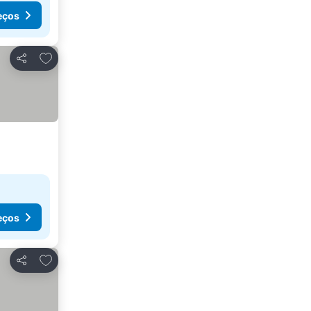
eços
Adicionar aos favoritos
Partilhar
eços
Adicionar aos favoritos
Partilhar