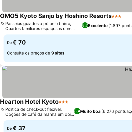
OMO5 Kyoto Sanjo by Hoshino Resorts
3 Estrela
Ver 
Passeios guiados a pé pelo bairro,
Excelente
(1.897 pont
8,7
Quartos familiares espaçosos com
Ver preços
quatro camas
€ 70
De
Consulte os preços de
9 sites
Hearton Hotel Kyoto
3 Estrelas
Ver preços
Política de check-out flexível,
Muito boa
(6.276 pontuaç
8,4
Opções de café da manhã em dois
Ver preços
estilos
€ 37
De