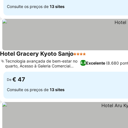
Consulte os preços de
13 sites
Hotel Gracery Kyoto Sanjo
4 Estrelas
Ver preços
Tecnologia avançada de bem-estar no
Excelente
(8.680 pon
8,8
quarto, Acesso à Galeria Comercial
Ver preços
Teramachi
€ 47
De
Consulte os preços de
13 sites