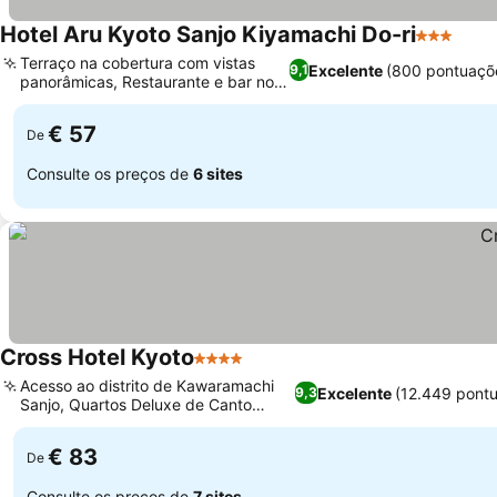
Hotel Aru Kyoto Sanjo Kiyamachi Do-ri
3 Estrela
Ver 
Terraço na cobertura com vistas
Excelente
(800 pontuaçõ
9,1
panorâmicas, Restaurante e bar no
Ver preços
local
€ 57
De
Consulte os preços de
6 sites
Cross Hotel Kyoto
4 Estrelas
Ver preços
Acesso ao distrito de Kawaramachi
Excelente
(12.449 pont
9,3
Sanjo, Quartos Deluxe de Canto
Ver preços
Espaçosos
€ 83
De
Consulte os preços de
7 sites