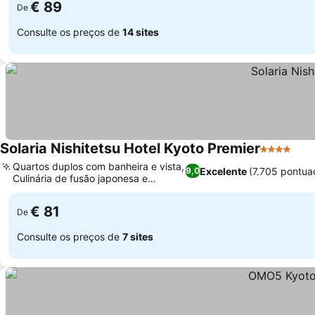
€ 89
De
Consulte os preços de
14 sites
Solaria Nishitetsu Hotel Kyoto Premier
4 Estrelas
Ver
Quartos duplos com banheira e vista,
Excelente
(7.705 pontua
9,0
Culinária de fusão japonesa e
Ver preços
francesa
€ 81
De
Consulte os preços de
7 sites