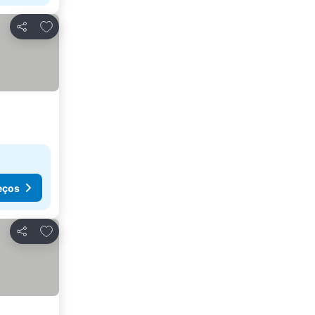
Adicionar aos favoritos
Partilhar
eços
Adicionar aos favoritos
Partilhar