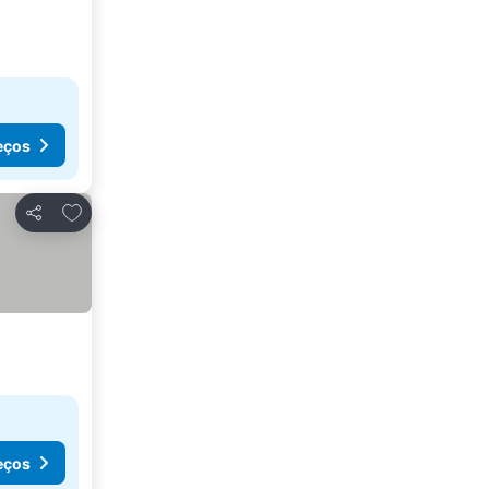
eços
Adicionar aos favoritos
Partilhar
eços