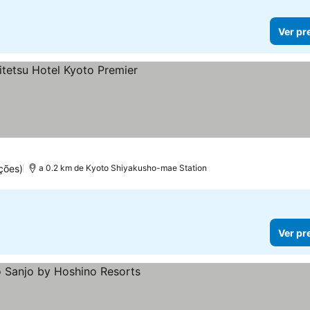
Ver pr
 preços
ções)
a 0.2 km de Kyoto Shiyakusho-mae Station
Ver pr