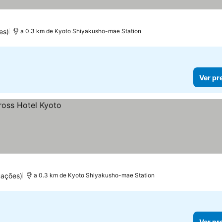
s
preços
es)
a 0.3 km de Kyoto Shiyakusho-mae Station
Ver pr
uações)
a 0.3 km de Kyoto Shiyakusho-mae Station
Ver pr