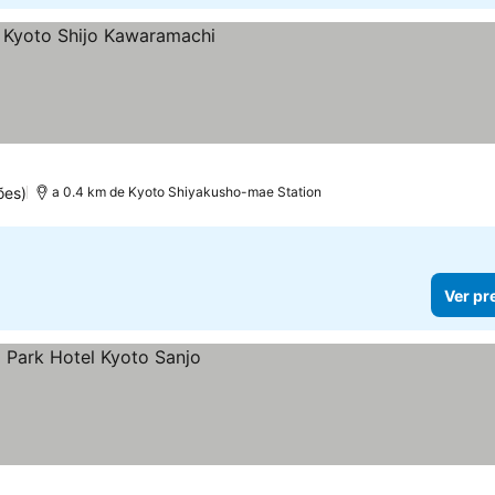
reços
ões)
a 0.4 km de Kyoto Shiyakusho-mae Station
Ver pr
s