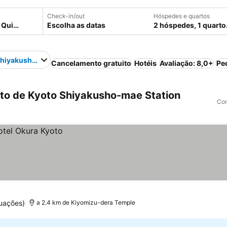
Check-in/out
Hóspedes e quartos
Escolha as datas
2 hóspedes, 1 quarto
Shiyakusho-mae Station
Cancelamento gratuito
Hotéis
Avaliação: 8,0+
Pe
to de Kyoto Shiyakusho-mae Station
Com
tuações)
a 2.4 km de Kiyomizu-dera Temple