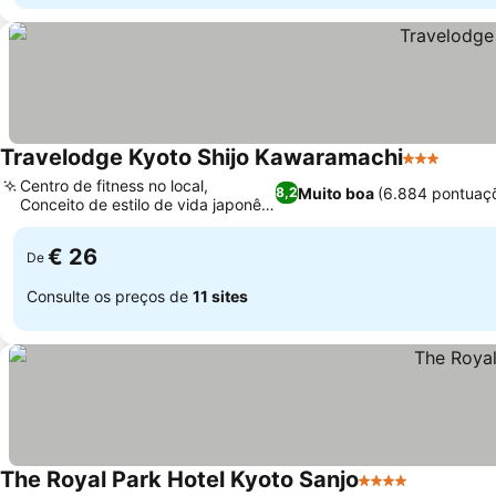
Travelodge Kyoto Shijo Kawaramachi
3 Estrelas
Ver p
Centro de fitness no local,
Muito boa
(6.884 pontuaç
8,2
Conceito de estilo de vida japonês
Ver preços
moderno
€ 26
De
Consulte os preços de
11 sites
The Royal Park Hotel Kyoto Sanjo
4 Estrelas
Ver preço