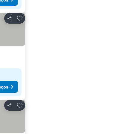
Adicionar aos favoritos
Partilhar
eços
Adicionar aos favoritos
Partilhar