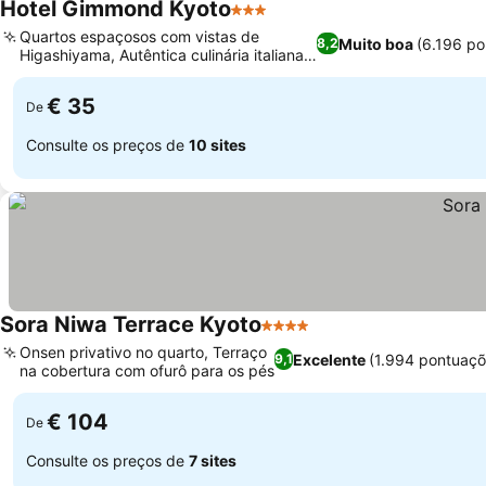
Hotel Gimmond Kyoto
3 Estrelas
Ver preços
Quartos espaçosos com vistas de
Muito boa
(6.196 p
8,2
Higashiyama, Autêntica culinária italiana
Ver preços
no Daniel's Alba
€ 35
De
Consulte os preços de
10 sites
Sora Niwa Terrace Kyoto
4 Estrelas
Ver preços
Onsen privativo no quarto, Terraço
Excelente
(1.994 pontuaçõ
9,1
na cobertura com ofurô para os pés
Ver preços
€ 104
De
Consulte os preços de
7 sites