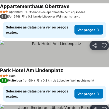
Appartementhaus Obertrave
Aparthotel
Cozinhas de apartamento bem equipadas
3 Estrelas
6,9
546
a 0.3 km de Lübecker Weihnachtsmarkt
Selecione as datas para ver os preços
Ver preços
exatos.
Partilhar
Ad
Park Hotel Am Lindenplatz
Hotel
3 Estrelas
8,2
Muito boa
684
a 0.8 km de Lübecker Weihnachtsmarkt
Selecione as datas para ver os preços
Ver preços
exatos.