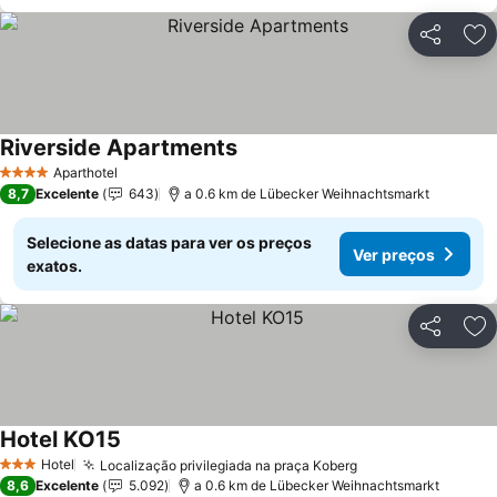
Partilhar
Ad
Riverside Apartments
Aparthotel
4 Estrelas
8,7
Excelente
643
a 0.6 km de Lübecker Weihnachtsmarkt
Selecione as datas para ver os preços
Ver preços
exatos.
Partilhar
Ad
Hotel KO15
Hotel
Localização privilegiada na praça Koberg
3 Estrelas
8,6
Excelente
5.092
a 0.6 km de Lübecker Weihnachtsmarkt