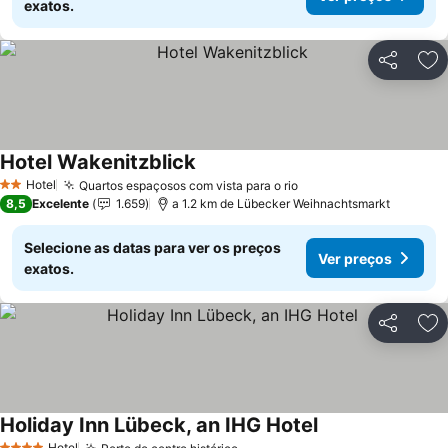
exatos.
Partilhar
Ad
Hotel Wakenitzblick
Hotel
Quartos espaçosos com vista para o rio
2 Estrelas
8,5
Excelente
1.659
a 1.2 km de Lübecker Weihnachtsmarkt
Selecione as datas para ver os preços
Ver preços
exatos.
Partilhar
Ad
Holiday Inn Lübeck, an IHG Hotel
Hotel