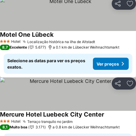
Partilhar
Ad
Motel One Lübeck
Hotel
Localização histórica na ilha de Altstadt
3 Estrelas
8,7
Excelente
5.677
a 0.1 km de Lübecker Weihnachtsmarkt
Selecione as datas para ver os preços
Ver preços
exatos.
Partilhar
Ad
Mercure Hotel Luebeck City Center
Hotel
Terraço tranquilo no jardim
3 Estrelas
8,1
Muito boa
3.171
a 0.8 km de Lübecker Weihnachtsmarkt