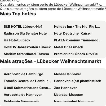
Luebeck?
Que alojamentos existem perto de Lübecker Weihnachtsmarkt?
Quais outras atrações existem perto de Lübecker Weihnachtsmarkt?
Mais Top hotéis
B&B HOTEL Lübeck-Hbf
Holiday Inn - The Niu, Rig LÜbeck By Ihg
Radisson Blu Senator Hotel, Lübeck
Hotel Deutscher Kaiser
H+ Hotel Lübeck
PLAZA Premium Timmendorfer Strand
Hotel IV Jahreszeiten Lübeck
Motel One Lübeck
Maritim Strandhotel Travemünde
Premier Inn Lübeck City Centre
Mais atrações - Lübecker Weihnachtsmarkt
ATLANTIC Grand Hotel Travemünde
IntercityHotel Lübeck
Landal Travemünde
Maritim Seehotel Timmendorfer Strand
Aeroporto de Hamburgo
Messe Hannover
Premier Inn Lübeck City Stadtgraben
Hotel Seestern
Estação Central de Hamburgo
Hannover is(s)t phantastisch
Hotel Schweizerhaus
Traveller Hotel Lübeck
U 995 Submarine and Cenotaph
Zoo Hannover
Hotel Lübecker Hof
Park Inn by Radisson Lubeck
Aeroporto de Hannover
Übersee-Museum
Mercure Hotel Luebeck City Center
TRYP By Wyndham Luebeck Aquamarin
Schlachte Promenade
Hauptbahnhof Hannover
Landhaus Bode
Hotel Kaiserhof