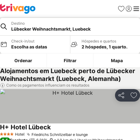
Favoritos
Iniciar
Me
Destino
Lübecker Weihnachtsmarkt, Luebeck
Check-in/out
Hóspedes e quartos
Escolha as datas
2 hóspedes, 1 quarto.
Ordenar
Filtrar
Mapa
Alojamentos em Luebeck perto de Lübecker
Weihnachtsmarkt (Luebeck, Alemanha)
Como os pagamentos influenciam os resultados
Partilhar
Ad
H+ Hotel Lübeck
Hotel
Friedrichs Schnitzelbar e lounge
4 Estrelas