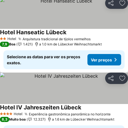
Partilhar
Ad
Hotel Hanseatic Lübeck
Hotel
Arquitetura tradicional de tijolos vermelhos
2 Estrelas
7,9
Boa
1.421
a 1.0 km de Lübecker Weihnachtsmarkt
Selecione as datas para ver os preços
Ver preços
exatos.
Partilhar
Ad
Hotel IV Jahreszeiten Lübeck
Hotel
Experiência gastronômica panorâmica no horizonte
4 Estrelas
8,3
Muito boa
12.327
a 1.6 km de Lübecker Weihnachtsmarkt