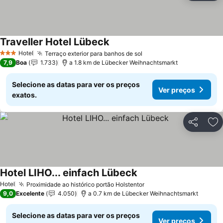
Traveller Hotel Lübeck
Hotel
Terraço exterior para banhos de sol
3 Estrelas
7,9
Boa
1.733
a 1.8 km de Lübecker Weihnachtsmarkt
Selecione as datas para ver os preços
Ver preços
exatos.
Partilhar
Ad
Hotel LIHO... einfach Lübeck
Hotel
Proximidade ao histórico portão Holstentor
9,0
Excelente
4.050
a 0.7 km de Lübecker Weihnachtsmarkt
Selecione as datas para ver os preços
Ver preços