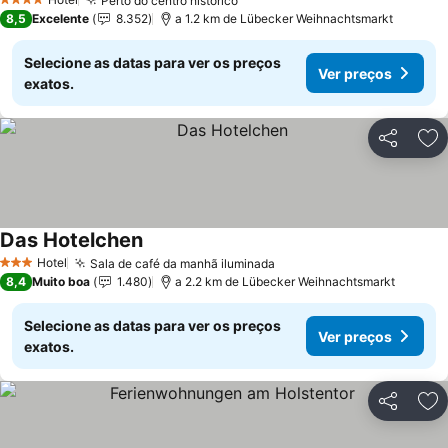
Perto do centro histórico
4 Estrelas
8,5
Excelente
8.352
a 1.2 km de Lübecker Weihnachtsmarkt
Selecione as datas para ver os preços
Ver preços
exatos.
Partilhar
Ad
Das Hotelchen
Hotel
Sala de café da manhã iluminada
3 Estrelas
8,4
Muito boa
1.480
a 2.2 km de Lübecker Weihnachtsmarkt
Selecione as datas para ver os preços
Ver preços
exatos.
Partilhar
Ad