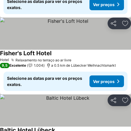
Selecione as datas para ver os preços
Ver preços
exatos.
Partilhar
Ad
Fisher's Loft Hotel
Hotel
Relaxamento no terraço ao ar livre
9,5
Excelente
1.004
a 0.5 km de Lübecker Weihnachtsmarkt
Selecione as datas para ver os preços
Ver preços
exatos.
Partilhar
Ad
Baltic Hotel Lübeck