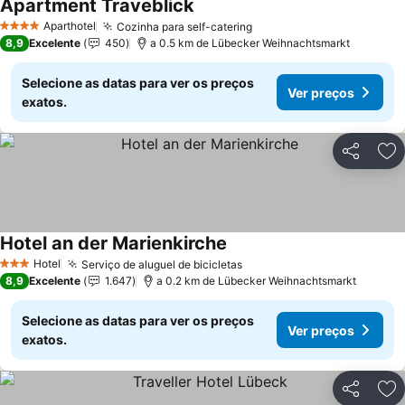
Apartment Traveblick
Aparthotel
Cozinha para self-catering
4 Estrelas
8,9
Excelente
450
a 0.5 km de Lübecker Weihnachtsmarkt
Selecione as datas para ver os preços
Ver preços
exatos.
Partilhar
Ad
Hotel an der Marienkirche
Hotel
Serviço de aluguel de bicicletas
3 Estrelas
8,9
Excelente
1.647
a 0.2 km de Lübecker Weihnachtsmarkt
Selecione as datas para ver os preços
Ver preços
exatos.
Partilhar
Ad