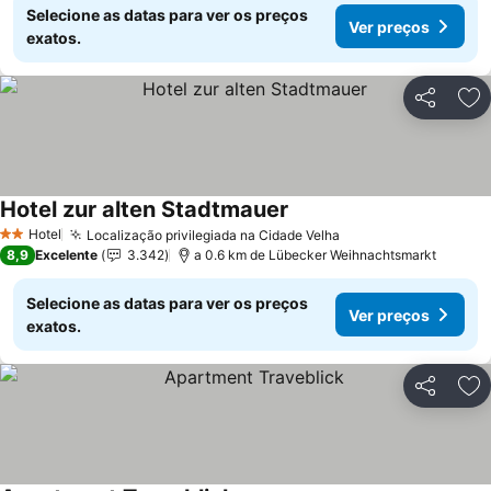
Selecione as datas para ver os preços
Ver preços
exatos.
Partilhar
Ad
Hotel zur alten Stadtmauer
Hotel
Localização privilegiada na Cidade Velha
2 Estrelas
8,9
Excelente
3.342
a 0.6 km de Lübecker Weihnachtsmarkt
Selecione as datas para ver os preços
Ver preços
exatos.
Partilhar
Ad