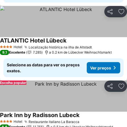
Partilhar
Ad
ATLANTIC Hotel Lübeck
Hotel
Localização histórica na ilha de Altstadt
4 Estrelas
9,1
Excelente
7.285
a 0.2 km de Lübecker Weihnachtsmarkt
Selecione as datas para ver os preços
Ver preços
exatos.
Escolha popular
Partilhar
Ad
Park Inn by Radisson Lubeck
Hotel
Restaurante italiano La Baracca
4 Estrelas
8,6
Excelente
11.755
a 0.5 km de Lübecker Weihnachtsmarkt