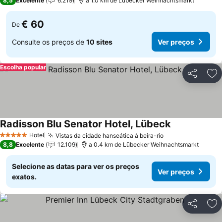
8,5
Excelente
6.219
a 1.0 km de Lübecker Weihnachtsmarkt
€ 60
De
Consulte os preços de
10 sites
Ver preços
Escolha popular
Partilhar
Ad
Radisson Blu Senator Hotel, Lübeck
Hotel
Vistas da cidade hanseática à beira-rio
5 Estrelas
8,8
Excelente
12.109
a 0.4 km de Lübecker Weihnachtsmarkt
Selecione as datas para ver os preços
Ver preços
exatos.
Partilhar
Ad