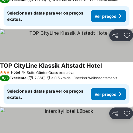
Selecione as datas para ver os preços
Ver preços
exatos.
Partilhar
Ad
TOP CityLine Klassik Altstadt Hotel
Hotel
Suíte Günter Grass exclusiva
3 Estrelas
8,8
Excelente
2.861
a 0.5 km de Lübecker Weihnachtsmarkt
Selecione as datas para ver os preços
Ver preços
exatos.
Partilhar
Ad