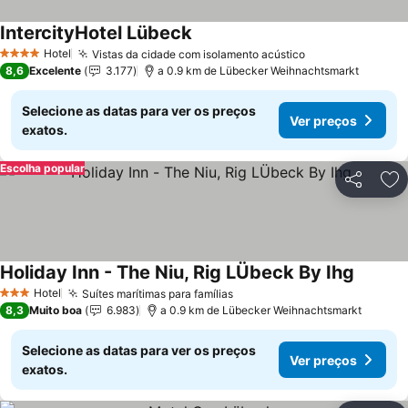
IntercityHotel Lübeck
Hotel
Vistas da cidade com isolamento acústico
4 Estrelas
8,6
Excelente
3.177
a 0.9 km de Lübecker Weihnachtsmarkt
Selecione as datas para ver os preços
Ver preços
exatos.
Escolha popular
Partilhar
Ad
Holiday Inn - The Niu, Rig LÜbeck By Ihg
Hotel
Suítes marítimas para famílias
3 Estrelas
8,3
Muito boa
6.983
a 0.9 km de Lübecker Weihnachtsmarkt
Selecione as datas para ver os preços
Ver preços
exatos.