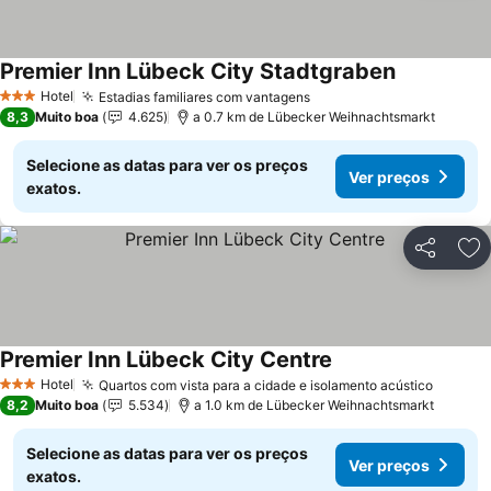
Premier Inn Lübeck City Stadtgraben
Hotel
Estadias familiares com vantagens
3 Estrelas
8,3
Muito boa
4.625
a 0.7 km de Lübecker Weihnachtsmarkt
Selecione as datas para ver os preços
Ver preços
exatos.
Partilhar
Ad
Premier Inn Lübeck City Centre
Hotel
Quartos com vista para a cidade e isolamento acústico
3 Estrelas
8,2
Muito boa
5.534
a 1.0 km de Lübecker Weihnachtsmarkt
Selecione as datas para ver os preços
Ver preços
exatos.