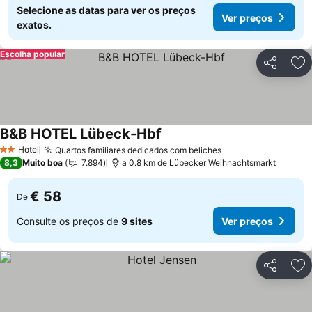
Selecione as datas para ver os preços
Ver preços
exatos.
Escolha popular
Partilhar
Ad
B&B HOTEL Lübeck-Hbf
Hotel
Quartos familiares dedicados com beliches
2 Estrelas
8,3
Muito boa
7.894
a 0.8 km de Lübecker Weihnachtsmarkt
€ 58
De
Consulte os preços de
9 sites
Ver preços
Partilhar
Ad