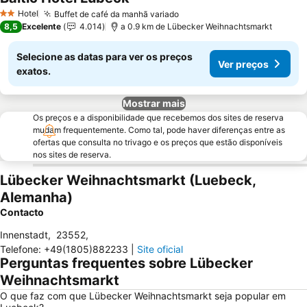
Hotel
Buffet de café da manhã variado
2 Estrelas
8,5
Excelente
4.014
a 0.9 km de Lübecker Weihnachtsmarkt
Selecione as datas para ver os preços
Ver preços
exatos.
Mostrar mais
Os preços e a disponibilidade que recebemos dos sites de reserva
mudam frequentemente. Como tal, pode haver diferenças entre as
ofertas que consulta no trivago e os preços que estão disponíveis
nos sites de reserva.
Lübecker Weihnachtsmarkt (Luebeck,
Alemanha)
Contacto
Innenstadt
,
23552
,
Telefone
:
+49(1805)882233
|
Site oficial
Perguntas frequentes sobre Lübecker
Weihnachtsmarkt
O que faz com que Lübecker Weihnachtsmarkt seja popular em