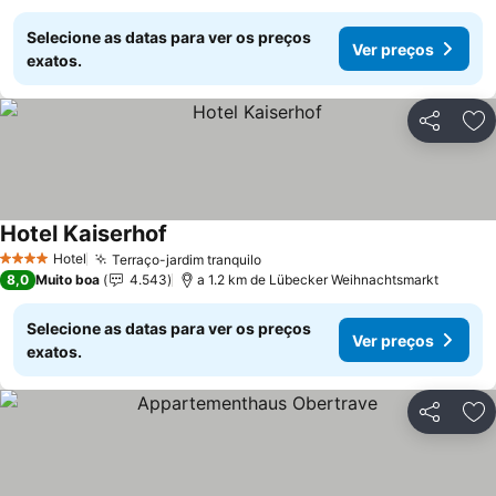
Selecione as datas para ver os preços
Ver preços
exatos.
Partilhar
Ad
Hotel Kaiserhof
Hotel
Terraço-jardim tranquilo
4 Estrelas
8,0
Muito boa
4.543
a 1.2 km de Lübecker Weihnachtsmarkt
Selecione as datas para ver os preços
Ver preços
exatos.
Partilhar
Ad