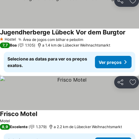
Partilhar
Ad
Jugendherberge Lübeck Vor dem Burgtor
Hostel
Área de jogos com bilhar e pebolim
1 Estrelas
7,7
Boa
1.105
a 1.4 km de Lübecker Weihnachtsmarkt
Selecione as datas para ver os preços
Ver preços
exatos.
Partilhar
Ad
Frisco Motel
Motel
8,9
Excelente
1.379
a 2.2 km de Lübecker Weihnachtsmarkt