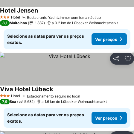
Hotel Jensen
Hotel
Restaurante Yachtzimmer com tema náutico
3 Estrelas
8,1
Muito boa
1.887
a 0.2 km de Lübecker Weihnachtsmarkt
Selecione as datas para ver os preços
Ver preços
exatos.
Partilhar
Ad
Viva Hotel Lübeck
Hotel
Estacionamento seguro no local
3 Estrelas
7,9
Boa
5.682
a 1.6 km de Lübecker Weihnachtsmarkt
Selecione as datas para ver os preços
Ver preços
exatos.