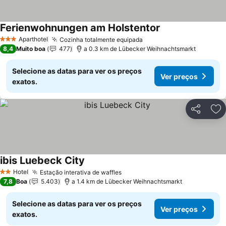
Ferienwohnungen am Holstentor
Aparthotel
Cozinha totalmente equipada
3 Estrelas
8,4
Muito boa
477
a 0.3 km de Lübecker Weihnachtsmarkt
Selecione as datas para ver os preços
Ver preços
exatos.
Partilhar
Ad
ibis Luebeck City
Hotel
Estação interativa de waffles
2 Estrelas
7,8
Boa
5.403
a 1.4 km de Lübecker Weihnachtsmarkt
Selecione as datas para ver os preços
Ver preços
exatos.