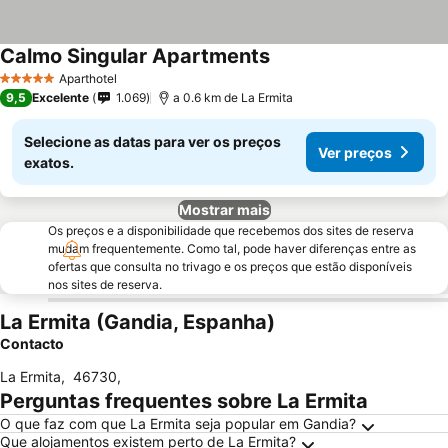
Calmo Singular Apartments
Ver preços
Aparthotel
5 Estrelas
9,5
Excelente
1.069
a 0.6 km de La Ermita
Selecione as datas para ver os preços
Ver preços
exatos.
Mostrar mais
Os preços e a disponibilidade que recebemos dos sites de reserva
mudam frequentemente. Como tal, pode haver diferenças entre as
ofertas que consulta no trivago e os preços que estão disponíveis
nos sites de reserva.
La Ermita (Gandia, Espanha)
Contacto
La Ermita
,
46730
,
Perguntas frequentes sobre La Ermita
O que faz com que La Ermita seja popular em Gandia?
Que alojamentos existem perto de La Ermita?