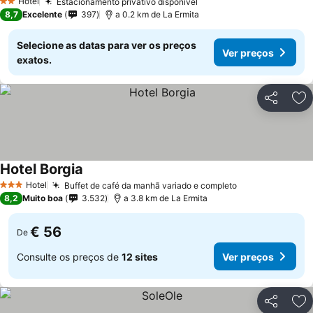
Hotel
Estacionamento privativo disponível
Ver preços
2 Estrelas
8,7
Excelente
397
a 0.2 km de La Ermita
Selecione as datas para ver os preços
Ver preços
exatos.
Partilhar
Ad
Hotel Borgia
Ver preços
Hotel
Buffet de café da manhã variado e completo
Ver preços
3 Estrelas
8,2
Muito boa
3.532
a 3.8 km de La Ermita
€ 56
De
Consulte os preços de
12 sites
Ver preços
Partilhar
Ad