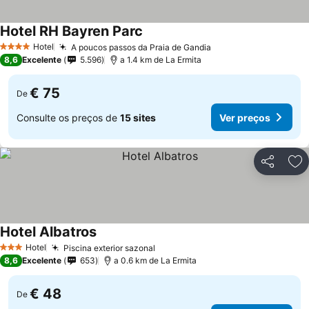
Hotel RH Bayren Parc
Ver preços
Hotel
A poucos passos da Praia de Gandia
Ver preços
4 Estrelas
8,6
Excelente
5.596
a 1.4 km de La Ermita
€ 75
De
Consulte os preços de
15 sites
Ver preços
Partilhar
Ad
Hotel Albatros
Ver preços
Hotel
Piscina exterior sazonal
Ver preços
3 Estrelas
8,6
Excelente
653
a 0.6 km de La Ermita
€ 48
De