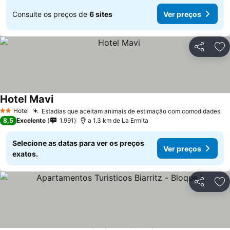
Consulte os preços de
6 sites
Ver preços
Partilhar
Ad
Hotel Mavi
Ver preços
Hotel
Estadias que aceitam animais de estimação com comodidades
Ve
2 Estrelas
8,5
Excelente
1.991
a 1.3 km de La Ermita
Selecione as datas para ver os preços
Ver preços
exatos.
Partilhar
Ad