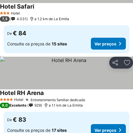
Hotel Safari
Ver preços
Hotel
3 Estrelas
7,3
4.031
a 1.2 km de La Ermita
€ 84
De
Consulte os preços de
15 sites
Ver preços
Partilhar
Ad
Hotel RH Arena
Ver preços
Hotel
Entretenimento familiar dedicado
Ver preços
4 Estrelas
9,0
Excelente
929
a 1.1 km de La Ermita
€ 83
De
Consulte os preços de
17 sites
Ver preços