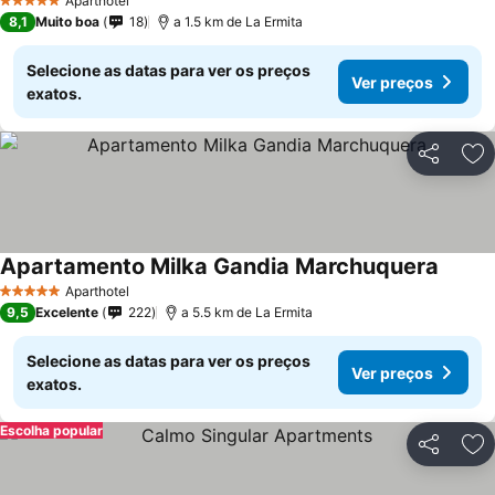
Ver preços
Aparthotel
5 Estrelas
8,1
Muito boa
18
a 1.5 km de La Ermita
Selecione as datas para ver os preços
Ver preços
exatos.
Partilhar
Ad
Apartamento Milka Gandia Marchuquera
Ver pr
Aparthotel
5 Estrelas
9,5
Excelente
222
a 5.5 km de La Ermita
Selecione as datas para ver os preços
Ver preços
exatos.
Escolha popular
Partilhar
Ad