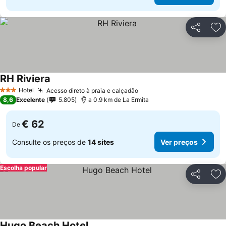
Partilhar
Ad
RH Riviera
Ver preços
Hotel
Acesso direto à praia e calçadão
Ver preços
3 Estrelas
8,6
Excelente
5.805
a 0.9 km de La Ermita
€ 62
De
Consulte os preços de
14 sites
Ver preços
Escolha popular
Partilhar
Ad
Hugo Beach Hotel