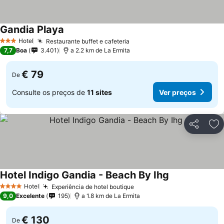
Gandia Playa
Ver preços
Hotel
Restaurante buffet e cafeteria
Ver preços
3 Estrelas
7,7
Boa
3.401
a 2.2 km de La Ermita
€ 79
De
Consulte os preços de
11 sites
Ver preços
Partilhar
Ad
Hotel Indigo Gandia - Beach By Ihg
Ver preços
Hotel
Experiência de hotel boutique
Ver preços
4 Estrelas
9,0
Excelente
195
a 1.8 km de La Ermita
€ 130
De