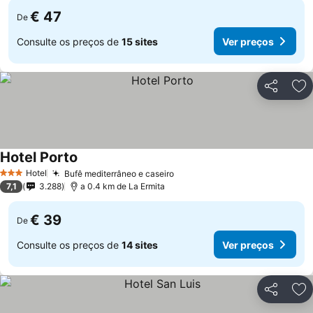
€ 47
De
Consulte os preços de
15 sites
Ver preços
Partilhar
Ad
Hotel Porto
Ver preços
Hotel
Bufê mediterrâneo e caseiro
Ver preços
3 Estrelas
7,1
3.288
a 0.4 km de La Ermita
€ 39
De
Consulte os preços de
14 sites
Ver preços
Partilhar
Ad