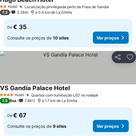
Ver preços
Hotel
Localização privilegiada perto da Praia de Gandia
Ver preços
2 Estrelas
7,3
3.264
a 0.4 km de La Ermita
€ 35
De
Consulte os preços de
10 sites
Ver preços
Partilhar
Ad
VS Gandía Palace Hotel
Ver preços
Hotel
Quartos com iluminação LED no rodapé
Ver preços
4 Estrelas
7,5
Boa
7.941
a 1.7 km de La Ermita
€ 67
De
Consulte os preços de
9 sites
Ver preços