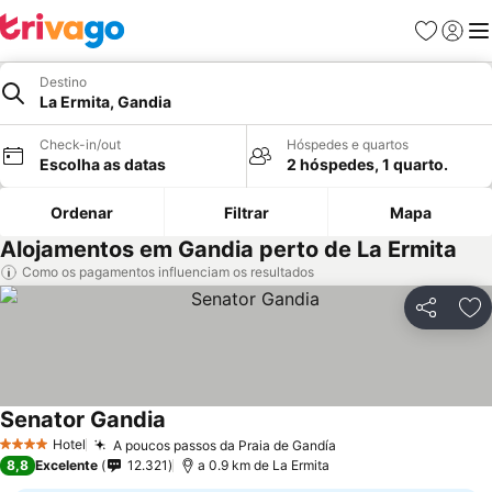
Favoritos
Iniciar
Me
Destino
La Ermita, Gandia
Check-in/out
Hóspedes e quartos
Escolha as datas
2 hóspedes, 1 quarto.
Ordenar
Filtrar
Mapa
Alojamentos em Gandia perto de La Ermita
Como os pagamentos influenciam os resultados
Partilhar
Ad
Senator Gandia
Ver preços
Hotel
A poucos passos da Praia de Gandía
Ver preços
4 Estrelas
8,8
Excelente
12.321
a 0.9 km de La Ermita