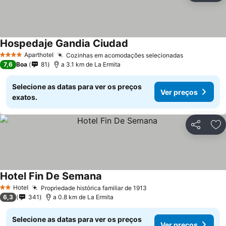
Hospedaje Gandia Ciudad
Ver preços
Aparthotel
Cozinhas em acomodações selecionadas
Ver preços
4 Estrelas
7,6
Boa
81
a 3.1 km de La Ermita
Selecione as datas para ver os preços
Ver preços
exatos.
Partilhar
Ad
Hotel Fin De Semana
Ver preços
Hotel
Propriedade histórica familiar de 1913
Ver preços
2 Estrelas
6,3
341
a 0.8 km de La Ermita
Selecione as datas para ver os preços
Ver preços