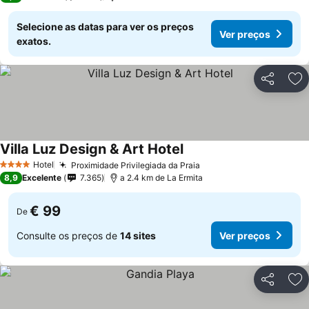
Selecione as datas para ver os preços
Ver preços
exatos.
Partilhar
Ad
Villa Luz Design & Art Hotel
Ver preços
Hotel
Proximidade Privilegiada da Praia
Ver preços
4 Estrelas
8,9
Excelente
7.365
a 2.4 km de La Ermita
€ 99
De
Consulte os preços de
14 sites
Ver preços
Partilhar
Ad