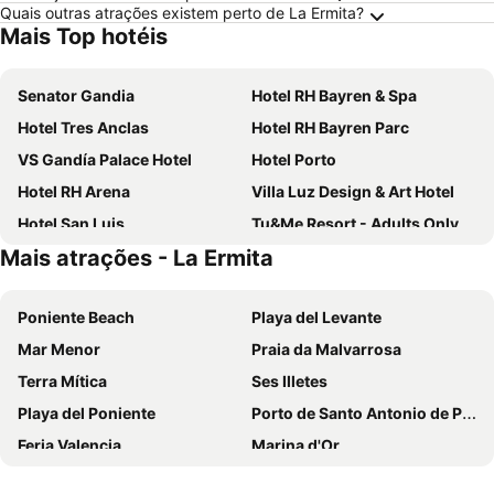
Quais outras atrações existem perto de La Ermita?
Mais Top hotéis
Senator Gandia
Hotel RH Bayren & Spa
Hotel Tres Anclas
Hotel RH Bayren Parc
VS Gandía Palace Hotel
Hotel Porto
Hotel RH Arena
Villa Luz Design & Art Hotel
Hotel San Luis
Tu&Me Resort - Adults Only
Mais atrações - La Ermita
Hotel Los Robles
Hotel Safari
RH Riviera
Oliva Nova Beach & Golf Hotel
Poniente Beach
Playa del Levante
Gandia Playa
Hotel RH Gijón & Spa
Mar Menor
Praia da Malvarrosa
Hotel Cibeles Playa
Complejo Bellavista Residencial
Terra Mítica
Ses Illetes
Hotel Indigo Gandia - Beach By Ihg
Hugo Beach Hotel
Playa del Poniente
Porto de Santo Antonio de Portmany
Hotel Albatros
Don Pablo
Feria Valencia
Marina d'Or
Hotel Azahar
Hotel Biarritz
Cidade das Artes e das Ciências
Alicante–Elche Miguel Hernández Airport
Hotel Mavi
Hotel Clibomar