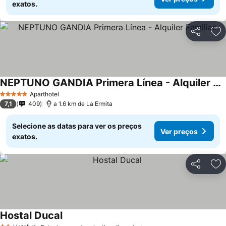
exatos.
Partilhar
Ad
NEPTUNO GANDIA Primera Línea - Alquiler Familias
Ver preços
Aparthotel
5 Estrelas
7,1
409
a 1.6 km de La Ermita
Selecione as datas para ver os preços
Ver preços
exatos.
Partilhar
Ad
Hostal Ducal
Ver preços