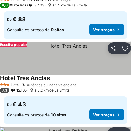
Ver preços
3 Estrelas
8,0
Muito boa
3.403
a 1.4 km de La Ermita
€ 88
De
Consulte os preços de
9 sites
Ver preços
Escolha popular
Partilhar
Ad
Hotel Tres Anclas
Ver preços
Hotel
Autêntica culinária valenciana
Ver preços
3 Estrelas
7,3
12.165
a 3.2 km de La Ermita
€ 43
De
Consulte os preços de
10 sites
Ver preços