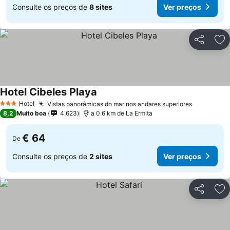
Consulte os preços de
8 sites
Ver preços
Partilhar
Ad
Hotel Cibeles Playa
Ver preços
Hotel
Vistas panorâmicas do mar nos andares superiores
Ver preço
3 Estrelas
8,2
Muito boa
4.623
a 0.6 km de La Ermita
€ 64
De
Consulte os preços de
2 sites
Ver preços
Partilhar
Ad