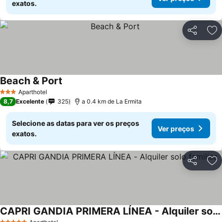
exatos.
Partilhar
Ad
Beach & Port
Ver preços
Aparthotel
3 Estrelas
8,7
Excelente
325
a 0.4 km de La Ermita
Selecione as datas para ver os preços
Ver preços
exatos.
Partilhar
Ad
CAPRI GANDIA PRIMERA LÍNEA - Alquiler solo familias