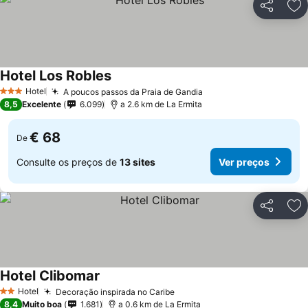
Partilhar
Ad
Hotel Los Robles
Ver preços
Hotel
A poucos passos da Praia de Gandia
Ver preços
3 Estrelas
8,5
Excelente
6.099
a 2.6 km de La Ermita
€ 68
De
Consulte os preços de
13 sites
Ver preços
Partilhar
Ad
Hotel Clibomar
Ver preços
Hotel
Decoração inspirada no Caribe
Ver preços
2 Estrelas
8,4
Muito boa
1.681
a 0.6 km de La Ermita