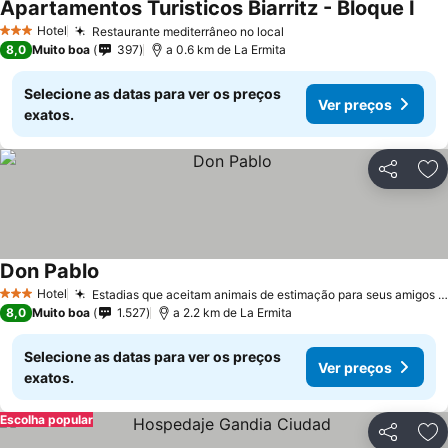
Apartamentos Turisticos Biarritz - Bloque I
Ver 
Hotel
Restaurante mediterrâneo no local
Ver preços
3 Estrelas
8,0
Muito boa
397
a 0.6 km de La Ermita
Selecione as datas para ver os preços
Ver preços
exatos.
Partilhar
Ad
Don Pablo
Ver preços
Hotel
Estadias que aceitam animais de estimação para seus amigos peludos
3 Estrelas
8,0
Muito boa
1.527
a 2.2 km de La Ermita
Selecione as datas para ver os preços
Ver preços
exatos.
Escolha popular
Partilhar
Ad