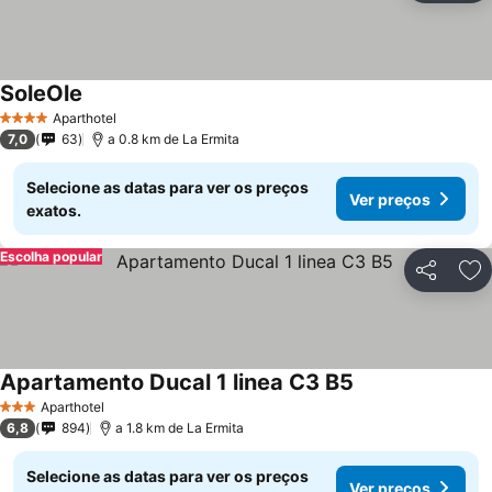
SoleOle
Ver preços
Aparthotel
4 Estrelas
7,0
63
a 0.8 km de La Ermita
Selecione as datas para ver os preços
Ver preços
exatos.
Escolha popular
Partilhar
Ad
Apartamento Ducal 1 linea C3 B5
Ver preços
Aparthotel
3 Estrelas
6,8
894
a 1.8 km de La Ermita
Selecione as datas para ver os preços
Ver preços