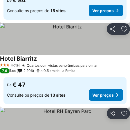
€ 84
De
Consulte os preços de
15 sites
Ver preços
Partilhar
Ad
Hotel Biarritz
Ver preços
Hotel
Quartos com vistas panorâmicas para o mar
Ver preços
3 Estrelas
7,6
Boa
2.206
a 0.5 km de La Ermita
€ 47
De
Consulte os preços de
13 sites
Ver preços
Partilhar
Ad