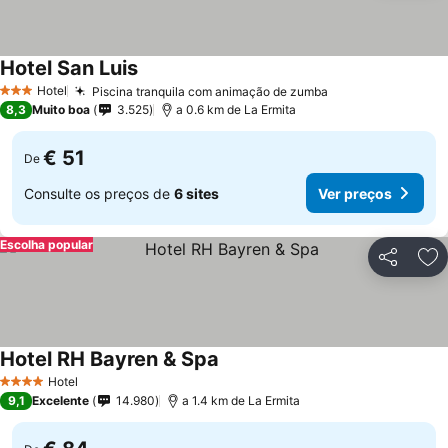
Hotel San Luis
Ver preços
Hotel
Piscina tranquila com animação de zumba
Ver preços
3 Estrelas
8,3
Muito boa
3.525
a 0.6 km de La Ermita
€ 51
De
Consulte os preços de
6 sites
Ver preços
Escolha popular
Partilhar
Ad
Hotel RH Bayren & Spa
Ver preços
Hotel
4 Estrelas
9,1
Excelente
14.980
a 1.4 km de La Ermita