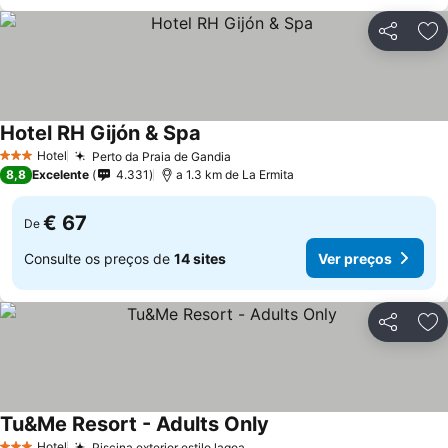
Partilhar
Ad
Hotel RH Gijón & Spa
Ver preços
Hotel
Perto da Praia de Gandia
Ver preços
3 Estrelas
8,8
Excelente
4.331
a 1.3 km de La Ermita
€ 67
De
Consulte os preços de
14 sites
Ver preços
Partilhar
Ad
Tu&Me Resort - Adults Only
Ver preços
Hotel
Piscina exterior estilo lagoa