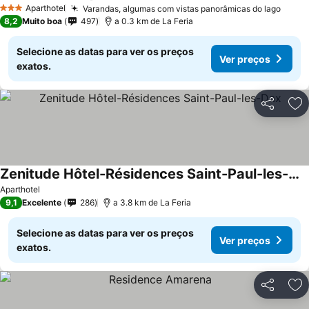
Aparthotel
Varandas, algumas com vistas panorâmicas do lago
3 Estrelas
8,2
Muito boa
497
a 0.3 km de La Feria
Selecione as datas para ver os preços
Ver preços
exatos.
Partilhar
Ad
Zenitude Hôtel-Résidences Saint-Paul-les-Dax
Aparthotel
9,1
Excelente
286
a 3.8 km de La Feria
Selecione as datas para ver os preços
Ver preços
exatos.
Partilhar
Ad