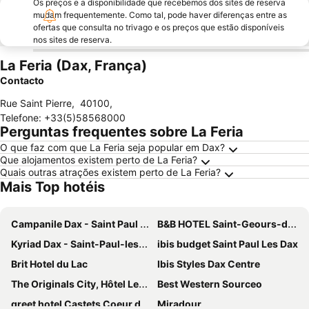
Os preços e a disponibilidade que recebemos dos sites de reserva
mudam frequentemente. Como tal, pode haver diferenças entre as
ofertas que consulta no trivago e os preços que estão disponíveis
nos sites de reserva.
La Feria (Dax, França)
Contacto
Rue Saint Pierre
,
40100
,
Telefone
:
+33(5)58568000
Perguntas frequentes sobre La Feria
O que faz com que La Feria seja popular em Dax?
Que alojamentos existem perto de La Feria?
Quais outras atrações existem perto de La Feria?
Mais Top hotéis
Campanile Dax - Saint Paul Lès Dax
B&B HOTEL Saint-Geours-de-Maremne Hossegor
Kyriad Dax - Saint-Paul-les-Dax
ibis budget Saint Paul Les Dax
Brit Hotel du Lac
Ibis Styles Dax Centre
The Originals City, Hôtel Les Bruyères, Dax Nord
Best Western Sourceo
greet hotel Castets Coeur des Landes
Miradour