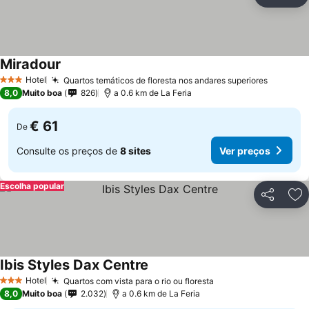
Partilhar
Ad
Miradour
Hotel
Quartos temáticos de floresta nos andares superiores
3 Estrelas
8,0
Muito boa
826
a 0.6 km de La Feria
€ 61
De
Consulte os preços de
8 sites
Ver preços
Escolha popular
Partilhar
Ad
Ibis Styles Dax Centre
Hotel
Quartos com vista para o rio ou floresta
3 Estrelas
8,0
Muito boa
2.032
a 0.6 km de La Feria