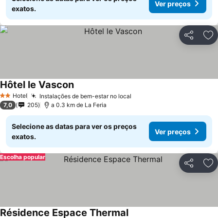
Ver preços
exatos.
Partilhar
Ad
Hôtel le Vascon
Hotel
Instalações de bem-estar no local
2 Estrelas
7,0
205
a 0.3 km de La Feria
Selecione as datas para ver os preços
Ver preços
exatos.
Escolha popular
Partilhar
Ad
Résidence Espace Thermal