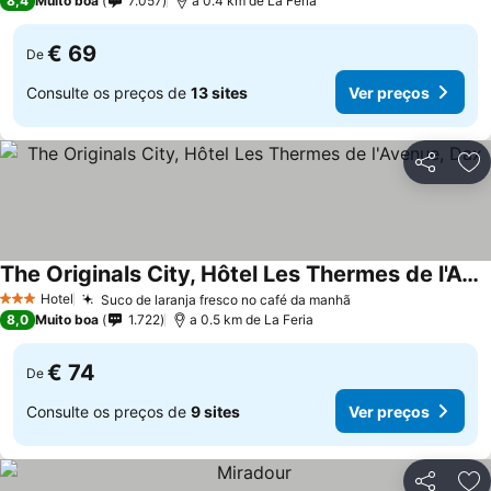
8,4
Muito boa
7.057
a 0.4 km de La Feria
€ 69
De
Consulte os preços de
13 sites
Ver preços
Partilhar
Ad
The Originals City, Hôtel Les Thermes de l'Avenue, Dax
Hotel
Suco de laranja fresco no café da manhã
3 Estrelas
8,0
Muito boa
1.722
a 0.5 km de La Feria
€ 74
De
Consulte os preços de
9 sites
Ver preços