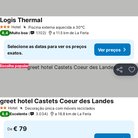
Logis Thermal
Hotel
Piscina externa aquecida a 30°C
3 Estrelas
8,4
Muito boa
1.102
a 11.5 km de La Feria
Selecione as datas para ver os preços
Ver preços
exatos.
Escolha popular
Partilhar
Ad
greet hotel Castets Coeur des Landes
Hotel
Decoração única com móveis reciclados
2 Estrelas
8,8
Excelente
3.034
a 18.8 km de La Feria
€ 79
De