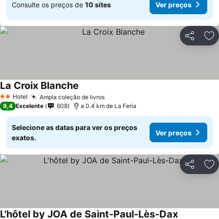
Consulte os preços de
10 sites
Ver preços
Partilhar
Ad
La Croix Blanche
Hotel
Ampla coleção de livros
2 Estrelas
9,4
Excelente
608
a 0.4 km de La Feria
Selecione as datas para ver os preços
Ver preços
exatos.
Partilhar
Ad
L'hôtel by JOA de Saint-Paul-Lès-Dax