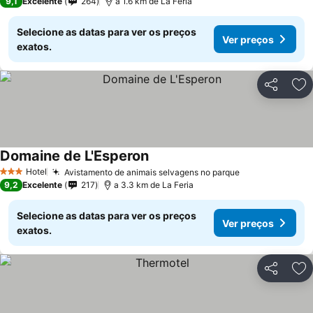
9,1
Excelente
264
a 1.6 km de La Feria
Selecione as datas para ver os preços
Ver preços
exatos.
Partilhar
Ad
Domaine de L'Esperon
Hotel
Avistamento de animais selvagens no parque
3 Estrelas
9,2
Excelente
217
a 3.3 km de La Feria
Selecione as datas para ver os preços
Ver preços
exatos.
Partilhar
Ad