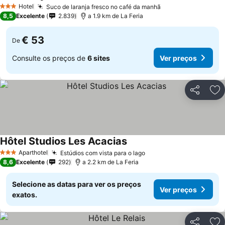
Hotel
Suco de laranja fresco no café da manhã
3 Estrelas
8,5
Excelente
2.839
a 1.9 km de La Feria
€ 53
De
Consulte os preços de
6 sites
Ver preços
Partilhar
Ad
Hôtel Studios Les Acacias
Aparthotel
Estúdios com vista para o lago
3 Estrelas
8,6
Excelente
292
a 2.2 km de La Feria
Selecione as datas para ver os preços
Ver preços
exatos.