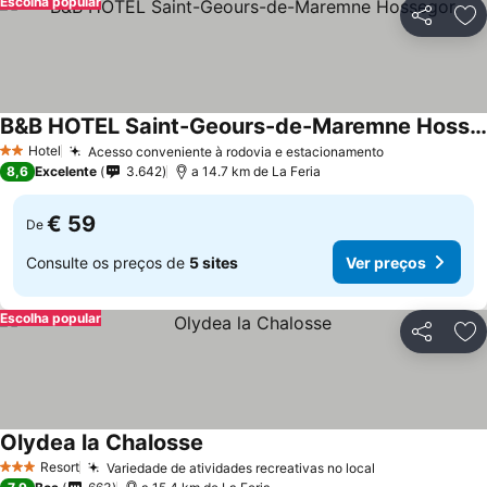
Escolha popular
Partilhar
Ad
B&B HOTEL Saint-Geours-de-Maremne Hossegor
Hotel
Acesso conveniente à rodovia e estacionamento
2 Estrelas
8,6
Excelente
3.642
a 14.7 km de La Feria
€ 59
De
Consulte os preços de
5 sites
Ver preços
Escolha popular
Partilhar
Ad
Olydea la Chalosse
Resort
Variedade de atividades recreativas no local
3 Estrelas