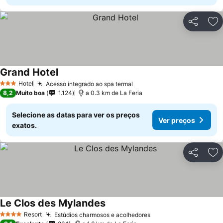
Partilhar
Ad
Grand Hotel
Hotel
Acesso integrado ao spa termal
3 Estrelas
8,2
Muito boa
1.124
a 0.3 km de La Feria
Selecione as datas para ver os preços
Ver preços
exatos.
Partilhar
Ad
Le Clos des Mylandes
Resort
Estúdios charmosos e acolhedores
4 Estrelas