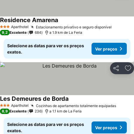
Residence Amarena
Aparthotel
Estacionamento privativo e seguro disponível
3 Estrelas
9,2
Excelente
684
a 1.9 km de La Feria
Selecione as datas para ver os preços
Ver preços
exatos.
Partilhar
Ad
Les Demeures de Borda
Aparthotel
Cozinhas de apartamento totalmente equipadas
3 Estrelas
8,9
Excelente
236
a 1.1 km de La Feria
Selecione as datas para ver os preços
Ver preços
exatos.