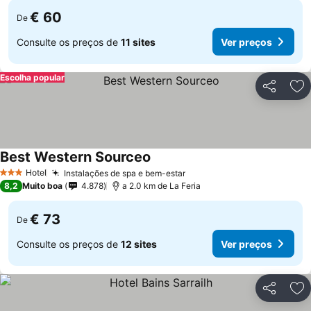
€ 60
De
Consulte os preços de
11 sites
Ver preços
Escolha popular
Partilhar
Ad
Best Western Sourceo
Hotel
Instalações de spa e bem-estar
3 Estrelas
8,2
Muito boa
4.878
a 2.0 km de La Feria
€ 73
De
Consulte os preços de
12 sites
Ver preços
Partilhar
Ad