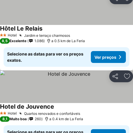
Partilhar
Ad
Hôtel Le Relais
Hotel
Jardim e terraço charmosos
2 Estrelas
8,5
Excelente
1.086
a 0.5 km de La Feria
Selecione as datas para ver os preços
Ver preços
exatos.
Partilhar
Ad
Hotel de Jouvence
Hotel
Quartos renovados e confortáveis
2 Estrelas
8,1
Muito boa
260
a 0.4 km de La Feria
Selecione as datas para ver os preços