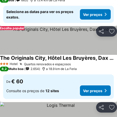
7,9
Boa
663
a 15.4 km de La Feria
Selecione as datas para ver os preços
Ver preços
exatos.
Escolha popular
Partilhar
Ad
The Originals City, Hôtel Les Bruyères, Dax Nord
Hotel
Quartos renovados e espaçosos
3 Estrelas
8,2
Muito boa
2.654
a 18.9 km de La Feria
€ 60
De
Consulte os preços de
12 sites
Ver preços
Partilhar
Ad