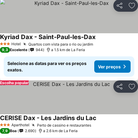
Partilhar
Ad
Kyriad Dax - Saint-Paul-les-Dax
Hotel
Quartos com vista para o rio ou jardim
3 Estrelas
9,3
Excelente
944
a 1.5 km de La Feria
Selecione as datas para ver os preços
Ver preços
exatos.
Escolha popular
Partilhar
Ad
CERISE Dax - Les Jardins du Lac
Aparthotel
Perto de cassino e restaurantes
3 Estrelas
7,9
Boa
2.690
a 2.6 km de La Feria