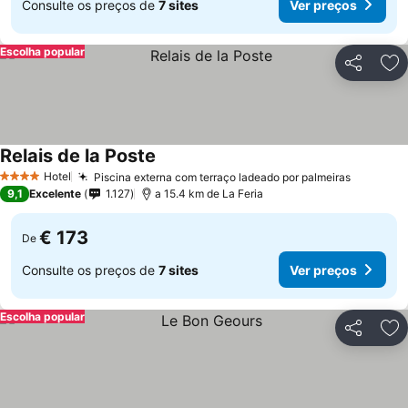
Consulte os preços de
7 sites
Ver preços
Escolha popular
Partilhar
Ad
Relais de la Poste
Hotel
Piscina externa com terraço ladeado por palmeiras
4 Estrelas
9,1
Excelente
1.127
a 15.4 km de La Feria
€ 173
De
Consulte os preços de
7 sites
Ver preços
Escolha popular
Partilhar
Ad