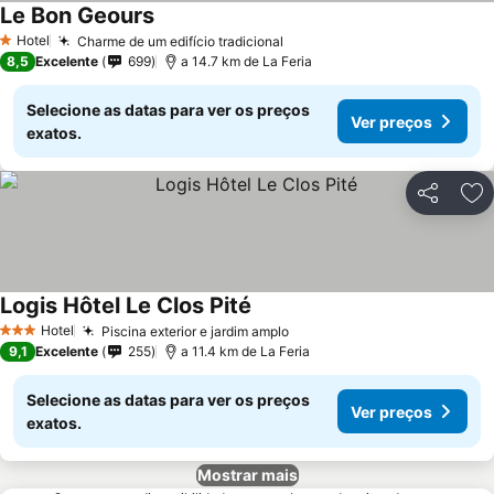
Le Bon Geours
Hotel
Charme de um edifício tradicional
1 Estrelas
8,5
Excelente
699
a 14.7 km de La Feria
Selecione as datas para ver os preços
Ver preços
exatos.
Partilhar
Ad
Logis Hôtel Le Clos Pité
Hotel
Piscina exterior e jardim amplo
3 Estrelas
9,1
Excelente
255
a 11.4 km de La Feria
Selecione as datas para ver os preços
Ver preços
exatos.
Mostrar mais