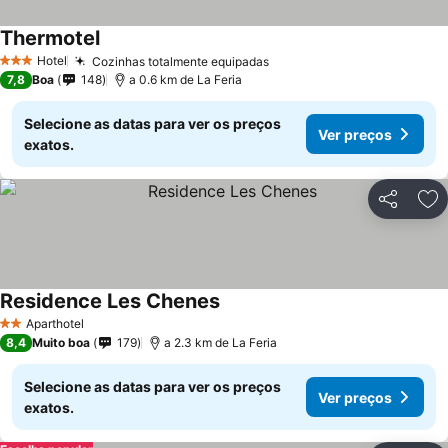
Thermotel
Hotel
Cozinhas totalmente equipadas
3 Estrelas
7,8
Boa
148
a 0.6 km de La Feria
Selecione as datas para ver os preços
Ver preços
exatos.
Partilhar
Ad
Residence Les Chenes
Aparthotel
2 Estrelas
8,4
Muito boa
179
a 2.3 km de La Feria
Selecione as datas para ver os preços
Ver preços
exatos.