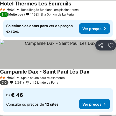
Hotel Thermes Les Ecureuils
Hotel
Reabilitação funcional em piscina termal
2 Estrelas
8,4
Muito boa
1.168
a 0.4 km de La Feria
Selecione as datas para ver os preços
Ver preços
exatos.
Partilhar
Ad
Campanile Dax - Saint Paul Lès Dax
Hotel
Spa e sauna para relaxamento
2 Estrelas
7,0
2.341
a 1.9 km de La Feria
€ 46
De
Consulte os preços de
12 sites
Ver preços