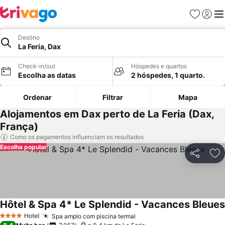
Favoritos
Iniciar
Me
Destino
La Feria, Dax
Check-in/out
Hóspedes e quartos
Escolha as datas
2 hóspedes, 1 quarto.
Ordenar
Filtrar
Mapa
Alojamentos em Dax perto de La Feria (Dax,
França)
Como os pagamentos influenciam os resultados
Escolha popular
Partilhar
Ad
Hôtel & Spa 4* Le Splendid - Vacances Bleues
Hotel
Spa amplo com piscina termal
4 Estrelas