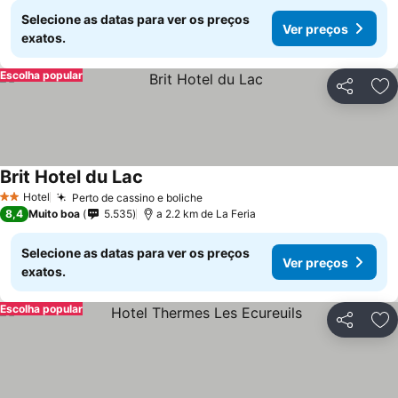
Selecione as datas para ver os preços
Ver preços
exatos.
Escolha popular
Partilhar
Ad
Brit Hotel du Lac
Hotel
Perto de cassino e boliche
2 Estrelas
8,4
Muito boa
5.535
a 2.2 km de La Feria
Selecione as datas para ver os preços
Ver preços
exatos.
Escolha popular
Partilhar
Ad