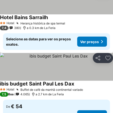
Hotel Bains Sarrailh
Hotel
Herança histórica de spa termal
2 Estrelas
7,4
380
a 0.3 km de La Feria
Selecione as datas para ver os preços
Ver preços
exatos.
Partilhar
Ad
ibis budget Saint Paul Les Dax
Hotel
Buffet de café da manhã continental variado
2 Estrelas
7,5
Boa
4.065
a 2.7 km de La Feria
€ 54
De