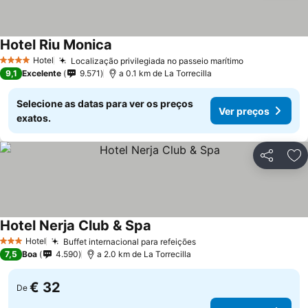
Hotel Riu Monica
Hotel
Localização privilegiada no passeio marítimo
4 Estrelas
9,1
Excelente
9.571
a 0.1 km de La Torrecilla
Selecione as datas para ver os preços
Ver preços
exatos.
Partilhar
Ad
Hotel Nerja Club & Spa
Hotel
Buffet internacional para refeições
3 Estrelas
7,5
Boa
4.590
a 2.0 km de La Torrecilla
€ 32
De