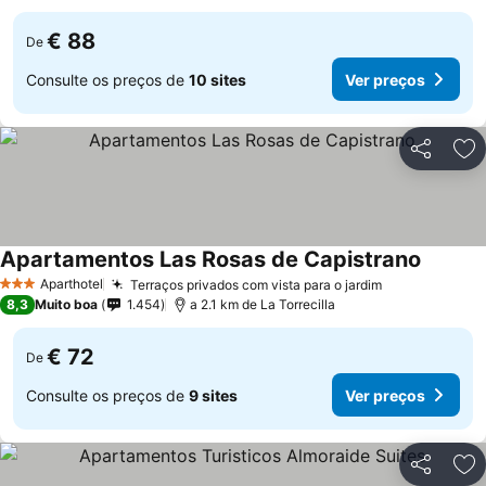
€ 88
De
Consulte os preços de
10 sites
Ver preços
Partilhar
Ad
Apartamentos Las Rosas de Capistrano
Aparthotel
Terraços privados com vista para o jardim
3 Estrelas
8,3
Muito boa
1.454
a 2.1 km de La Torrecilla
€ 72
De
Consulte os preços de
9 sites
Ver preços
Partilhar
Ad