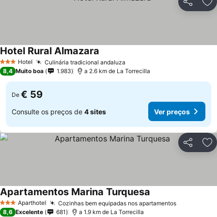
Partilhar
Ad
Hotel Rural Almazara
Hotel
Culinária tradicional andaluza
3 Estrelas
8,4
Muito boa
1.983
a 2.6 km de La Torrecilla
€ 59
De
Consulte os preços de
4 sites
Ver preços
Partilhar
Ad
Apartamentos Marina Turquesa
Aparthotel
Cozinhas bem equipadas nos apartamentos
3 Estrelas
8,6
Excelente
681
a 1.9 km de La Torrecilla