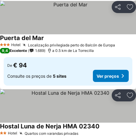
Partilhar
Ad
Puerta del Mar
Hotel
Localização privilegiada perto do Balcón de Europa
3 Estrelas
9,4
Excelente
1.689
a 0.5 km de La Torrecilla
€ 94
De
Consulte os preços de
5 sites
Ver preços
Partilhar
Ad
Hostal Luna de Nerja HMA 02340
Hotel
Quartos com varandas privadas
2 Estrelas