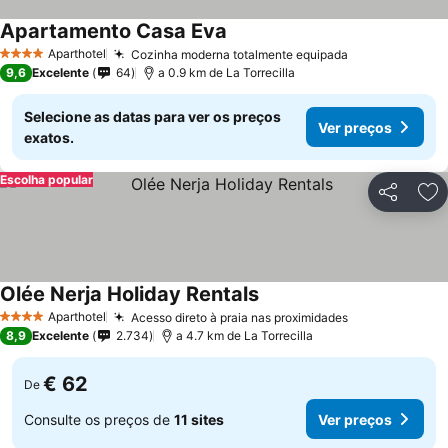
Apartamento Casa Eva
Aparthotel
Cozinha moderna totalmente equipada
4 Estrelas
9,6
Excelente
64
a 0.9 km de La Torrecilla
Selecione as datas para ver os preços
Ver preços
exatos.
Escolha popular
Partilhar
Ad
Olée Nerja Holiday Rentals
Aparthotel
Acesso direto à praia nas proximidades
4 Estrelas
8,9
Excelente
2.734
a 4.7 km de La Torrecilla
€ 62
De
Consulte os preços de
11 sites
Ver preços