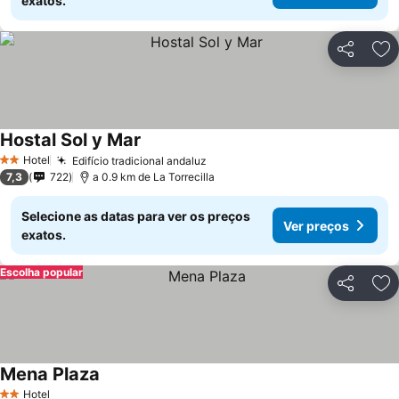
exatos.
Partilhar
Ad
Hostal Sol y Mar
Hotel
Edifício tradicional andaluz
2 Estrelas
7,3
722
a 0.9 km de La Torrecilla
Selecione as datas para ver os preços
Ver preços
exatos.
Escolha popular
Partilhar
Ad
Mena Plaza
Hotel