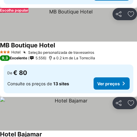
Escolha popular
Partilhar
Ad
MB Boutique Hotel
Hotel
Seleção personalizada de travesseiros
3 Estrelas
9,3
Excelente
5.556
a 0.2 km de La Torrecilla
€ 80
De
Consulte os preços de
13 sites
Ver preços
Partilhar
Ad
Hotel Bajamar