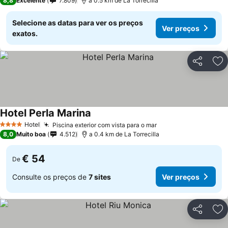
8,8
Excelente
7.809
a 0.5 km de La Torrecilla
Selecione as datas para ver os preços
Ver preços
exatos.
Partilhar
Ad
Hotel Perla Marina
Hotel
Piscina exterior com vista para o mar
4 Estrelas
8,0
Muito boa
4.512
a 0.4 km de La Torrecilla
€ 54
De
Consulte os preços de
7 sites
Ver preços
Partilhar
Ad