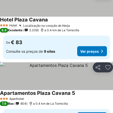
Hotel Plaza Cavana
Hotel
Localização no coração de Nerja
3 Estrelas
8,8
Excelente
2.339
a 0.4 km de La Torrecilla
€ 83
De
Consulte os preços de
9 sites
Ver preços
Partilhar
Ad
Apartamentos Plaza Cavana 5
Aparthotel
3 Estrelas
7,6
Boa
804
a 0.4 km de La Torrecilla