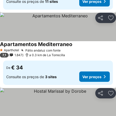
Consulte os preços de
11 sites
Ver preços
Partilhar
Ad
Apartamentos Mediterraneo
Aparthotel
Pátio andaluz com fonte
1 Estrelas
7,1
1.847
a 0.3 km de La Torrecilla
€ 34
De
Consulte os preços de
3 sites
Ver preços
Partilhar
Ad