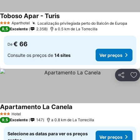
Toboso Apar - Turis
Aparthotel
Localização privilegiada perto do Balcón de Europa
3 Estrelas
8,5
Excelente
2.358
a 0.5 km de La Torrecilla
€ 66
De
Consulte os preços de
14 sites
Ver preços
Partilhar
Ad
Apartamento La Canela
Hotel
3 Estrelas
9,5
Excelente
147
a 0.8 km de La Torrecilla
Selecione as datas para ver os preços
Ver preços