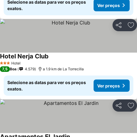
Selecione as datas para ver os preços
Ver preços
exatos.
Partilhar
Ad
Hotel Nerja Club
Hotel
3 Estrelas
7,5
Boa
4.579
a 1.9 km de La Torrecilla
Selecione as datas para ver os preços
Ver preços
exatos.
Partilhar
Ad
Apartamentos El Jardin