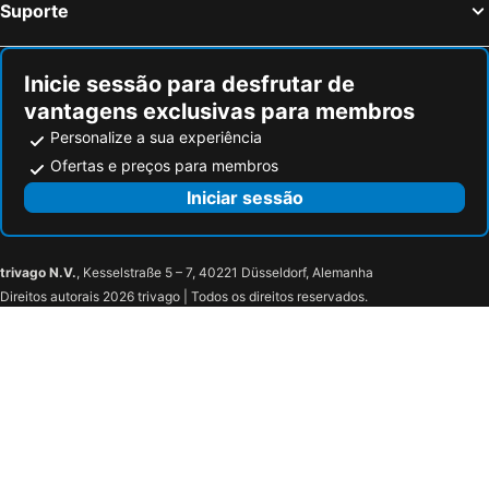
Suporte
Pinos Genil Hotéis na praia
Trevélez Hotéis na praia
Marazul By Fitzgeralds
Nautica 1
Valle de Abdalajís Hotéis na praia
Canillas de Albaida Hotéis na praia
Aparthotel Mediterraneo
Apartamentos El Barrio
Hotel Plaza Cavana
Mena Plaza
Inicie sessão para desfrutar de
vantagens exclusivas para membros
Apartamentos Nerjaluna
Hostal Ana
Personalize a sua experiência
Villas Nerja Y Frigiliana
Hotel Carabeo
Ofertas e preços para membros
Apartamentos Manuel Martin
Hotel Casablanca
Iniciar sessão
Hotel Olas de Almuñécar
La Posada Morisca
Urban Beach Torrox Costa
Luxurious Carabeo 2000 1.3
La Tartana Hotel Boutique
trivago N.V.
, Kesselstraße 5 – 7, 40221 Düsseldorf, Alemanha
Direitos autorais 2026 trivago | Todos os direitos reservados.