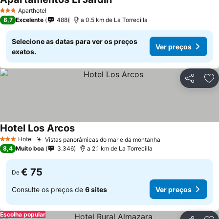
Aparthotel
3 Estrelas
8,7
Excelente
488
a 0.5 km de La Torrecilla
Selecione as datas para ver os preços
Ver preços
exatos.
Partilhar
Ad
Hotel Los Arcos
Hotel
Vistas panorâmicas do mar e da montanha
3 Estrelas
8,4
Muito boa
3.346
a 2.1 km de La Torrecilla
€ 75
De
Consulte os preços de
6 sites
Ver preços
Escolha popular