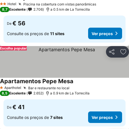
Hotel
Piscina na cobertura com vistas panorâmicas
2 Estrelas
8,7
Excelente
2.706
a 0.5 km de La Torrecilla
€ 56
De
Consulte os preços de
11 sites
Ver preços
Escolha popular
Partilhar
Ad
Apartamentos Pepe Mesa
Aparthotel
Bar e restaurante no local
1 Estrelas
8,5
Excelente
2.652
a 0.9 km de La Torrecilla
€ 41
De
Consulte os preços de
7 sites
Ver preços