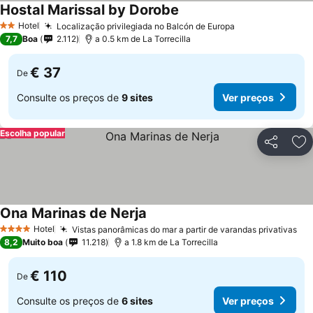
Hostal Marissal by Dorobe
Hotel
Localização privilegiada no Balcón de Europa
2 Estrelas
7,7
Boa
2.112
a 0.5 km de La Torrecilla
€ 37
De
Consulte os preços de
9 sites
Ver preços
Escolha popular
Partilhar
Ad
Ona Marinas de Nerja
Hotel
Vistas panorâmicas do mar a partir de varandas privativas
4 Estrelas
8,2
Muito boa
11.218
a 1.8 km de La Torrecilla
€ 110
De
Consulte os preços de
6 sites
Ver preços