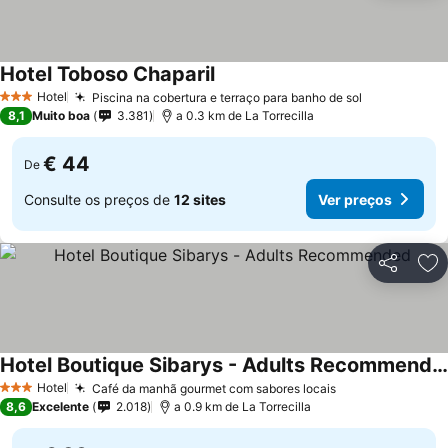
Hotel Toboso Chaparil
Hotel
Piscina na cobertura e terraço para banho de sol
3 Estrelas
8,1
Muito boa
3.381
a 0.3 km de La Torrecilla
€ 44
De
Consulte os preços de
12 sites
Ver preços
Partilhar
Ad
Hotel Boutique Sibarys - Adults Recommended
Hotel
Café da manhã gourmet com sabores locais
3 Estrelas
8,6
Excelente
2.018
a 0.9 km de La Torrecilla