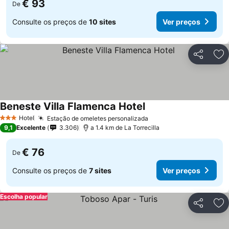
€ 93
De
Consulte os preços de
10 sites
Ver preços
Partilhar
Ad
Beneste Villa Flamenca Hotel
Hotel
Estação de omeletes personalizada
3 Estrelas
9,1
Excelente
3.306
a 1.4 km de La Torrecilla
€ 76
De
Consulte os preços de
7 sites
Ver preços
Escolha popular
Partilhar
Ad