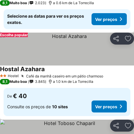
8,1
Muito boa
2.023
a 0.6 km de La Torrecilla
Selecione as datas para ver os preços
Ver preços
exatos.
Escolha popular
Partilhar
Ad
Hostal Azahara
Hostel
Café da manhã caseiro em um pátio charmoso
2 Estrelas
8,1
Muito boa
3.845
a 1.0 km de La Torrecilla
€ 40
De
Consulte os preços de
10 sites
Ver preços
Partilhar
Ad