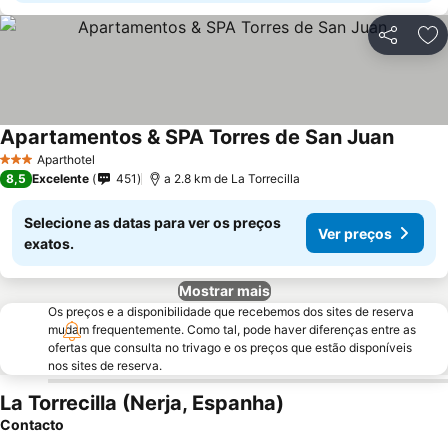
Partilhar
Ad
Apartamentos & SPA Torres de San Juan
Aparthotel
3 Estrelas
8,5
Excelente
451
a 2.8 km de La Torrecilla
Selecione as datas para ver os preços
Ver preços
exatos.
Mostrar mais
Os preços e a disponibilidade que recebemos dos sites de reserva
mudam frequentemente. Como tal, pode haver diferenças entre as
ofertas que consulta no trivago e os preços que estão disponíveis
nos sites de reserva.
La Torrecilla (Nerja, Espanha)
Contacto