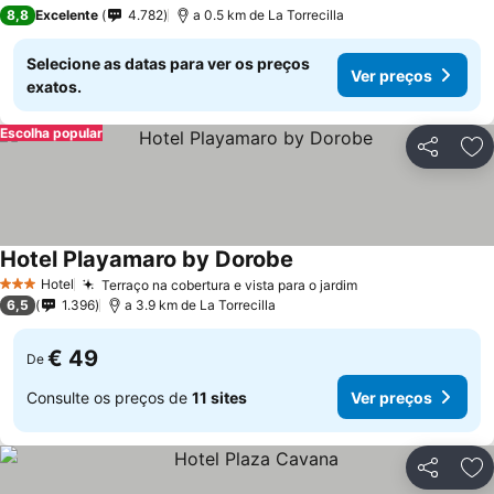
2 Estrelas
8,8
Excelente
4.782
a 0.5 km de La Torrecilla
Selecione as datas para ver os preços
Ver preços
exatos.
Escolha popular
Partilhar
Ad
Hotel Playamaro by Dorobe
Hotel
Terraço na cobertura e vista para o jardim
3 Estrelas
6,5
1.396
a 3.9 km de La Torrecilla
€ 49
De
Consulte os preços de
11 sites
Ver preços
Partilhar
Ad