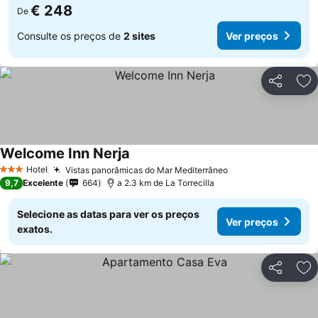
€ 248
De
Consulte os preços de
2 sites
Ver preços
Partilhar
Ad
Welcome Inn Nerja
Hotel
Vistas panorâmicas do Mar Mediterrâneo
3 Estrelas
9,7
Excelente
664
a 2.3 km de La Torrecilla
Selecione as datas para ver os preços
Ver preços
exatos.
Partilhar
Ad