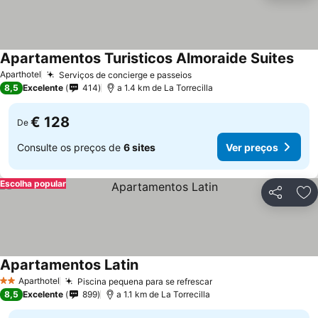
Apartamentos Turisticos Almoraide Suites
Aparthotel
Serviços de concierge e passeios
8,5
Excelente
414
a 1.4 km de La Torrecilla
€ 128
De
Consulte os preços de
6 sites
Ver preços
Escolha popular
Partilhar
Ad
Apartamentos Latin
Aparthotel
Piscina pequena para se refrescar
2 Estrelas
8,5
Excelente
899
a 1.1 km de La Torrecilla