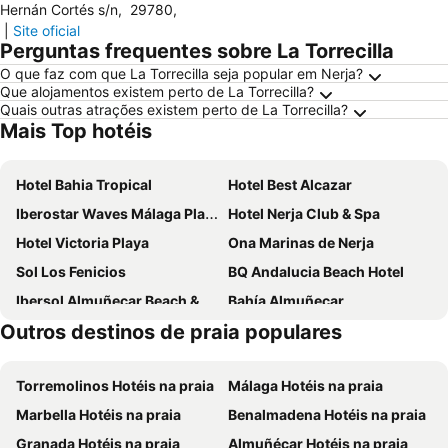
Hernán Cortés s/n
,
29780
,
|
Site oficial
Perguntas frequentes sobre La Torrecilla
O que faz com que La Torrecilla seja popular em Nerja?
Que alojamentos existem perto de La Torrecilla?
Quais outras atrações existem perto de La Torrecilla?
Mais Top hotéis
Hotel Bahia Tropical
Hotel Best Alcazar
Iberostar Waves Málaga Playa
Hotel Nerja Club & Spa
Hotel Victoria Playa
Ona Marinas de Nerja
Sol Los Fenicios
BQ Andalucia Beach Hotel
Ibersol Almuñecar Beach & Spa Hotel
Bahía Almuñecar
Outros destinos de praia populares
Hotel Perla Marina
Hotel Miraya
Hotel Playamaro by Dorobe
Hotel Balcón de Europa
Torremolinos Hotéis na praia
Málaga Hotéis na praia
Hotel Santa Rosa
Hotel Suites Albayzin Del Mar
Marbella Hotéis na praia
Benalmadena Hotéis na praia
Hotel Riu Monica
Hotel Toboso Chaparil
Granada Hotéis na praia
Almuñécar Hotéis na praia
Hotel Torremar - Mares
Arrayanes Playa Almuñecar