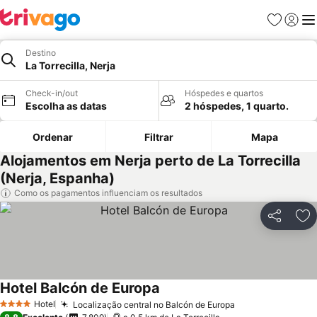
Favoritos
Iniciar
Me
Destino
La Torrecilla, Nerja
Check-in/out
Hóspedes e quartos
Escolha as datas
2 hóspedes, 1 quarto.
Ordenar
Filtrar
Mapa
Alojamentos em Nerja perto de La Torrecilla
(Nerja, Espanha)
Como os pagamentos influenciam os resultados
Partilhar
Ad
Hotel Balcón de Europa
Hotel
Localização central no Balcón de Europa
4 Estrelas