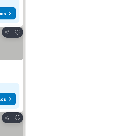
ços
Adicionar aos favoritos
Partilhar
ços
Adicionar aos favoritos
Partilhar