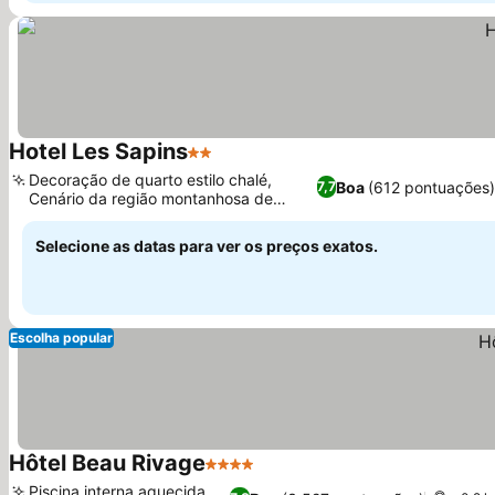
Hotel Les Sapins
2 Estrelas
Ver preços
Decoração de quarto estilo chalé,
Boa
(612 pontuações
7,7
Cenário da região montanhosa de
Ver preços
Vosges
Selecione as datas para ver os preços exatos.
Escolha popular
Hôtel Beau Rivage
4 Estrelas
Ver preços
Piscina interna aquecida,