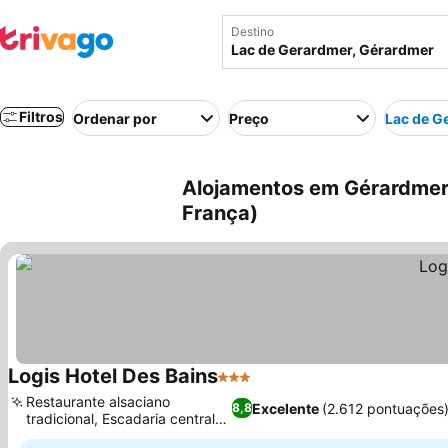
Destino
Filtros
Ordenar por
Preço
Lac de G
Alojamentos em Gérardmer 
França)
Logis Hotel Des Bains
3 Estrelas
Ver preços
Restaurante alsaciano
Excelente
(2.612 pontuações
8,8
tradicional, Escadaria central
Ver preços
histórica