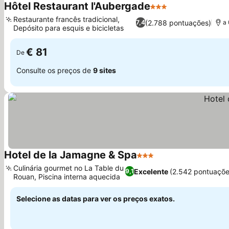
Hôtel Restaurant l'Aubergade
3 Estrelas
Ver preços
Restaurante francês tradicional,
(2.788 pontuações)
7,4
a
Depósito para esquis e bicicletas
Ver preços
€ 81
De
Consulte os preços de
9 sites
Hotel de la Jamagne & Spa
3 Estrelas
Ver preços
Culinária gourmet no La Table du
Excelente
(2.542 pontuaçõe
9,1
Rouan, Piscina interna aquecida
Ver preços
Selecione as datas para ver os preços exatos.