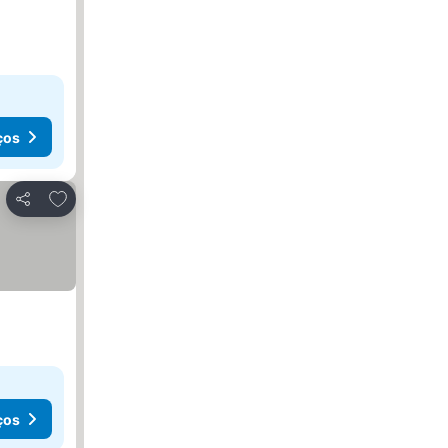
ços
Adicionar aos favoritos
Partilhar
ços