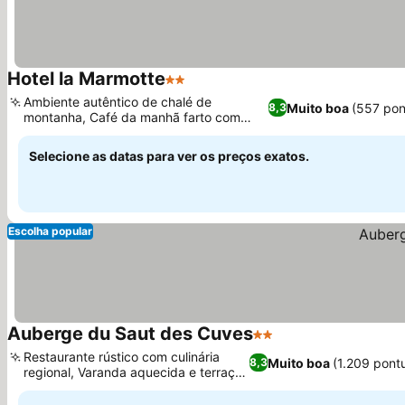
Hotel la Marmotte
2 Estrelas
Ver preços
Ambiente autêntico de chalé de
Muito boa
(557 pon
8,3
montanha, Café da manhã farto com
Ver preços
tema de montanha
Selecione as datas para ver os preços exatos.
Escolha popular
Auberge du Saut des Cuves
2 Estrelas
Ver preços
Restaurante rústico com culinária
Muito boa
(1.209 pont
8,3
regional, Varanda aquecida e terraço
Ver preços
de verão