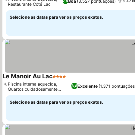
Boa
(3.527 pontuações)
7,8
a 0.2 
Restaurante Côté Lac
Ver preços
Selecione as datas para ver os preços exatos.
Le Manoir Au Lac
4 Estrelas
Ver preços
Piscina interna aquecida,
Excelente
(1.371 pontuações
8,8
Quartos cuidadosamente
Ver preços
projetados
Selecione as datas para ver os preços exatos.