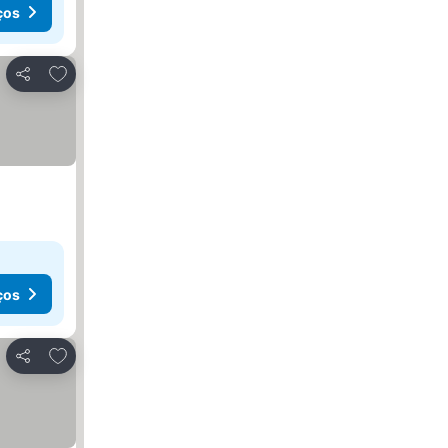
ços
Adicionar aos favoritos
Partilhar
ços
Adicionar aos favoritos
Partilhar