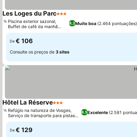
Les Loges du Parc
3 Estrelas
Ver preços
Piscina exterior sazonal,
Muito boa
(2.464 pontuações
8,2
Buffet de café da manhã
Ver preços
gourmet
€ 106
De
Consulte os preços de
3 sites
Hôtel La Réserve
3 Estrelas
Ver preços
Refúgio na natureza de Vosges,
Excelente
(2.581 pontu
8,5
Serviço de transporte para pistas
Ver preços
de esqui
€ 129
De