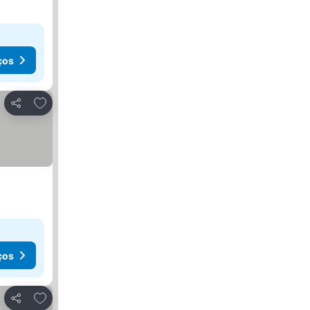
ços
Adicionar aos favoritos
Partilhar
ços
Adicionar aos favoritos
Partilhar