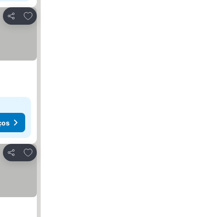
Adicionar aos favoritos
Partilhar
ços
Adicionar aos favoritos
Partilhar