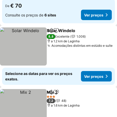
€ 70
De
Consulte os preços de
6 sites
Ver preços
Solar Windelo
Partilhar
Adicionar aos favoritos
8,8
Excelente
1.006
a 1.2 km de Laginha
Acomodações distintas em estúdio e suíte
Selecione as datas para ver os preços
Ver preços
exatos.
Mix 2
Partilhar
Adicionar aos favoritos
3 Estrelas
7,2
48
a 1.6 km de Laginha