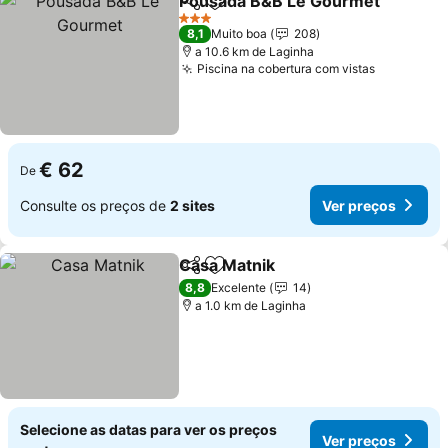
Pousada B&B Le Gourmet
Partilhar
Adicionar aos favoritos
3 Estrelas
8,1
Muito boa
208
a 10.6 km de Laginha
Piscina na cobertura com vistas
€ 62
De
Consulte os preços de
2 sites
Ver preços
Casa Matnik
Partilhar
Adicionar aos favoritos
8,8
Excelente
14
a 1.0 km de Laginha
Selecione as datas para ver os preços
Ver preços