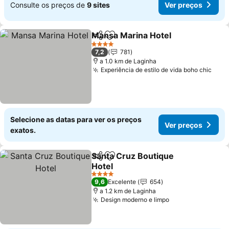
Consulte os preços de
9 sites
Ver preços
Mansa Marina Hotel
Partilhar
Adicionar aos favoritos
4 Estrelas
7,2
781
a 1.0 km de Laginha
Experiência de estilo de vida boho chic
Selecione as datas para ver os preços
Ver preços
exatos.
Santa Cruz Boutique
Partilhar
Adicionar aos favoritos
Hotel
4 Estrelas
9,6
Excelente
654
a 1.2 km de Laginha
Design moderno e limpo