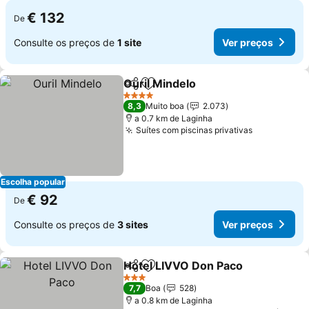
€ 132
De
Consulte os preços de
1 site
Ver preços
Ouril Mindelo
Partilhar
Adicionar aos favoritos
4 Estrelas
8,3
Muito boa
2.073
a 0.7 km de Laginha
Suítes com piscinas privativas
Escolha popular
€ 92
De
Consulte os preços de
3 sites
Ver preços
Hotel LIVVO Don Paco
Partilhar
Adicionar aos favoritos
3 Estrelas
7,7
Boa
528
a 0.8 km de Laginha