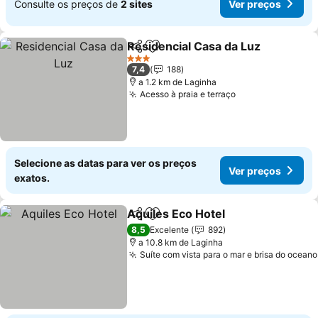
Consulte os preços de
2 sites
Ver preços
Residencial Casa da Luz
Partilhar
Adicionar aos favoritos
3 Estrelas
7,4
188
a 1.2 km de Laginha
Acesso à praia e terraço
Selecione as datas para ver os preços
Ver preços
exatos.
Aquiles Eco Hotel
Partilhar
Adicionar aos favoritos
8,5
Excelente
892
a 10.8 km de Laginha
Suíte com vista para o mar e brisa do oceano