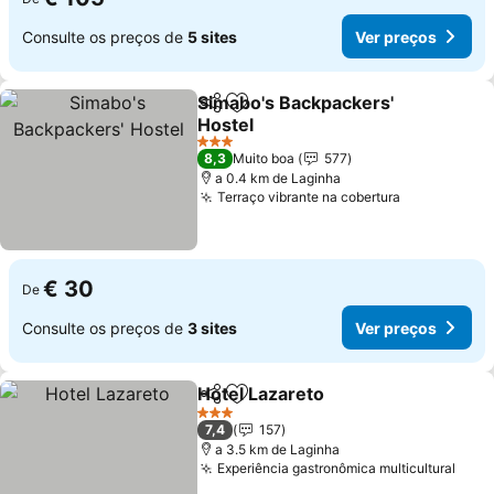
Consulte os preços de
5 sites
Ver preços
Simabo's Backpackers'
Partilhar
Adicionar aos favoritos
Hostel
3 Estrelas
8,3
Muito boa
577
a 0.4 km de Laginha
Terraço vibrante na cobertura
€ 30
De
Consulte os preços de
3 sites
Ver preços
Hotel Lazareto
Partilhar
Adicionar aos favoritos
3 Estrelas
7,4
157
a 3.5 km de Laginha
Experiência gastronômica multicultural