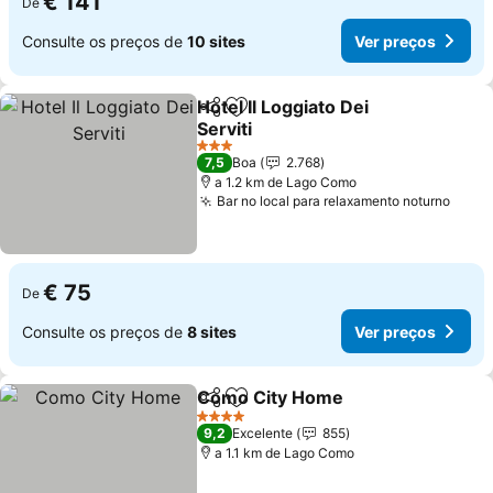
€ 141
De
Consulte os preços de
10 sites
Ver preços
Hotel Il Loggiato Dei
Partilhar
Adicionar aos favoritos
Serviti
3 Estrelas
7,5
Boa
2.768
a 1.2 km de Lago Como
Bar no local para relaxamento noturno
€ 75
De
Consulte os preços de
8 sites
Ver preços
Como City Home
Partilhar
Adicionar aos favoritos
4 Estrelas
9,2
Excelente
855
a 1.1 km de Lago Como