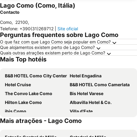
Lago Como (Como, Itália)
Contacto
Como
,
22100
,
Telefone
:
+390(31)269712
|
Site oficial
Perguntas frequentes sobre Lago Como
O que faz com que Lago Como seja popular em Como?
Que alojamentos existem perto de Lago Como?
Quais outras atrações existem perto de Lago Como?
Mais Top hotéis
B&B HOTEL Como City Center
Hotel Engadina
Hotel Cruise
B&B HOTEL Como Camerlata
The Convo Lake Como
Bis Hotel Varese
Hilton Lake Como
Albavilla Hotel & Co.
ibis Como
Villa d'Este
Mais atrações - Lago Como
Hotel Barchetta Excelsior
B&B HOTEL Como Baradello
Crystal Hotel Varese
Hotel Metropole Suisse