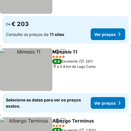
€ 203
De
Consulte os preços de
11 sites
Ver preços
Mimesis 11
Partilhar
Adicionar aos favoritos
4 Estrelas
9,6
Excelente
297
a 0.8 km de Lago Como
Selecione as datas para ver os preços
Ver preços
exatos.
Albergo Terminus
Partilhar
Adicionar aos favoritos
4 Estrelas
8,5
Excelente
2.820