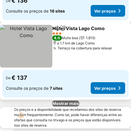
€ 136
De
Consulte os preços de
16 sites
Ver preços
Hotel Vista Lago Como
Partilhar
Adicionar aos favoritos
3 Estrelas
8,0
Muito boa
1.815
a 1.7 km de Lago Como
Terraço na cobertura para relaxar
€ 137
De
Consulte os preços de
7 sites
Ver preços
Mostrar mais
Os preços e a disponibilidade que recebemos dos sites de reserva
mudam frequentemente. Como tal, pode haver diferenças entre as
ofertas que consulta no trivago e os preços que estão disponíveis
nos sites de reserva.