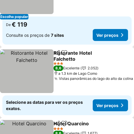
Escolha popular
€ 119
De
Consulte os preços de
7 sites
Ver preços
Ristorante Hotel
Partilhar
Adicionar aos favoritos
Falchetto
3 Estrelas
8,6
Excelente
2.052
a 1.3 km de Lago Como
Vistas panorâmicas do lago do alto da colina
Selecione as datas para ver os preços
Ver preços
exatos.
Hotel Quarcino
Partilhar
Adicionar aos favoritos
3 Estrelas
8,6
Excelente
1.677