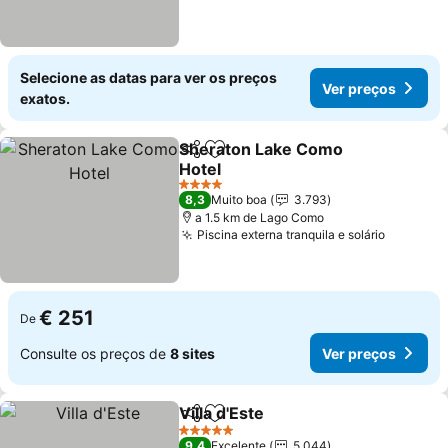
Selecione as datas para ver os preços
Ver preços
exatos.
Sheraton Lake Como
Partilhar
Adicionar aos favoritos
Hotel
4 Estrelas
8,3
Muito boa
3.793
a 1.5 km de Lago Como
Piscina externa tranquila e solário
€ 251
De
Consulte os preços de
8 sites
Ver preços
Villa d'Este
Partilhar
Adicionar aos favoritos
5 Estrelas
9,4
Excelente
5.044