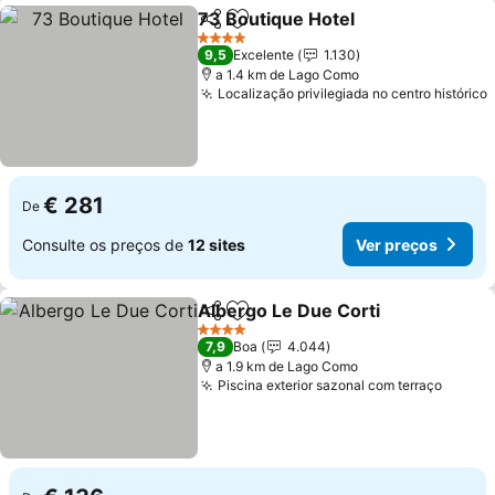
73 Boutique Hotel
Partilhar
Adicionar aos favoritos
4 Estrelas
9,5
Excelente
1.130
a 1.4 km de Lago Como
Localização privilegiada no centro histórico
€ 281
De
Consulte os preços de
12 sites
Ver preços
Albergo Le Due Corti
Partilhar
Adicionar aos favoritos
4 Estrelas
7,9
Boa
4.044
a 1.9 km de Lago Como
Piscina exterior sazonal com terraço