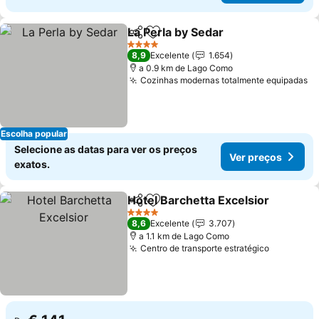
La Perla by Sedar
Partilhar
Adicionar aos favoritos
4 Estrelas
8,9
Excelente
1.654
a 0.9 km de Lago Como
Cozinhas modernas totalmente equipadas
Escolha popular
Selecione as datas para ver os preços
Ver preços
exatos.
Hotel Barchetta Excelsior
Partilhar
Adicionar aos favoritos
4 Estrelas
8,6
Excelente
3.707
a 1.1 km de Lago Como
Centro de transporte estratégico