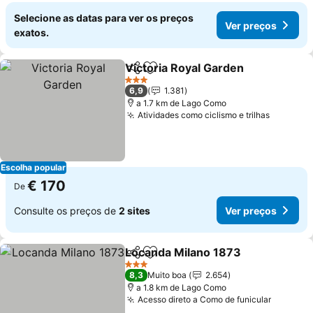
Selecione as datas para ver os preços
Ver preços
exatos.
Victoria Royal Garden
Partilhar
Adicionar aos favoritos
3 Estrelas
6,9
1.381
a 1.7 km de Lago Como
Atividades como ciclismo e trilhas
Escolha popular
€ 170
De
Consulte os preços de
2 sites
Ver preços
Locanda Milano 1873
Partilhar
Adicionar aos favoritos
3 Estrelas
8,3
Muito boa
2.654
a 1.8 km de Lago Como
Acesso direto a Como de funicular