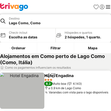
Favoritos
Iniciar
Me
Destino
Lago Como, Como
Check-in/out
Hóspedes e quartos
Escolha as datas
2 hóspedes, 1 quarto.
Ordenar
Filtrar
Mapa
Alojamentos em Como perto de Lago Como
(Como, Itália)
Como os pagamentos influenciam os resultados
Hotel Engadina
Partilhar
Adicionar aos favoritos
3 Estrelas
8,2
Muito boa
4.143
a 0.9 km de Lago Como
Varandas com vista para o lago disponíveis