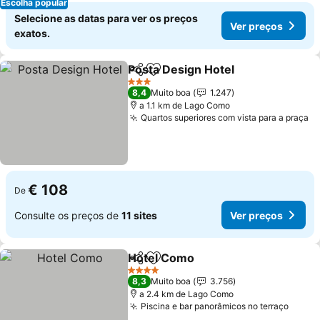
Escolha popular
Selecione as datas para ver os preços
Ver preços
exatos.
Posta Design Hotel
Partilhar
Adicionar aos favoritos
3 Estrelas
8,4
Muito boa
1.247
a 1.1 km de Lago Como
Quartos superiores com vista para a praça
€ 108
De
Consulte os preços de
11 sites
Ver preços
Hotel Como
Partilhar
Adicionar aos favoritos
4 Estrelas
8,3
Muito boa
3.756
a 2.4 km de Lago Como
Piscina e bar panorâmicos no terraço