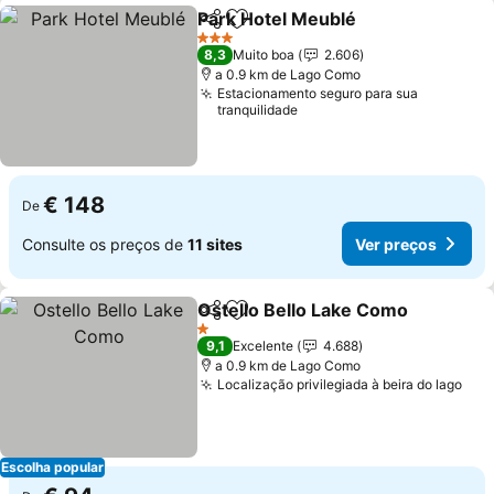
Park Hotel Meublé
Partilhar
Adicionar aos favoritos
3 Estrelas
8,3
Muito boa
2.606
a 0.9 km de Lago Como
Estacionamento seguro para sua
tranquilidade
€ 148
De
Consulte os preços de
11 sites
Ver preços
Ostello Bello Lake Como
Partilhar
Adicionar aos favoritos
1 Estrelas
9,1
Excelente
4.688
a 0.9 km de Lago Como
Localização privilegiada à beira do lago
Escolha popular