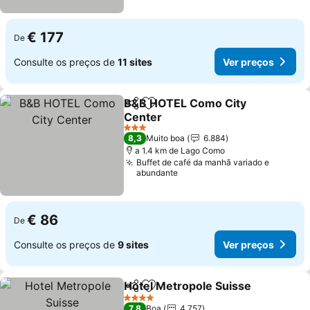
€ 177
De
Consulte os preços de
11 sites
Ver preços
B&B HOTEL Como City
Partilhar
Adicionar aos favoritos
Center
3 Estrelas
8,3
Muito boa
6.884
a 1.4 km de Lago Como
Buffet de café da manhã variado e
abundante
€ 86
De
Consulte os preços de
9 sites
Ver preços
Hotel Metropole Suisse
Partilhar
Adicionar aos favoritos
4 Estrelas
7,8
Boa
4.757