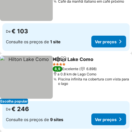
Café da manhã italiano em café próximo
€ 103
De
Consulte os preços de
1 site
Ver preços
Hilton Lake Como
Partilhar
Adicionar aos favoritos
4 Estrelas
8,9
Excelente
6.898
a 0.8 km de Lago Como
Piscina infinita na cobertura com vista para
o lago
Escolha popular
€ 246
De
Consulte os preços de
9 sites
Ver preços