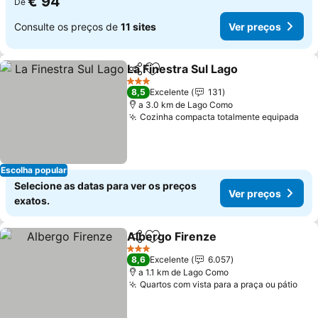
€ 94
De
Consulte os preços de
11 sites
Ver preços
La Finestra Sul Lago
Partilhar
Adicionar aos favoritos
3 Estrelas
8,5
Excelente
131
a 3.0 km de Lago Como
Cozinha compacta totalmente equipada
Escolha popular
Selecione as datas para ver os preços
Ver preços
exatos.
Albergo Firenze
Partilhar
Adicionar aos favoritos
3 Estrelas
8,6
Excelente
6.057
a 1.1 km de Lago Como
Quartos com vista para a praça ou pátio