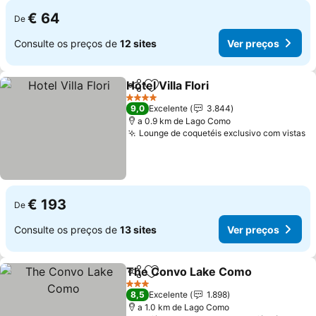
€ 64
De
Consulte os preços de
12 sites
Ver preços
Hotel Villa Flori
Partilhar
Adicionar aos favoritos
4 Estrelas
9,0
Excelente
3.844
a 0.9 km de Lago Como
Lounge de coquetéis exclusivo com vistas
€ 193
De
Consulte os preços de
13 sites
Ver preços
The Convo Lake Como
Partilhar
Adicionar aos favoritos
3 Estrelas
8,5
Excelente
1.898
a 1.0 km de Lago Como