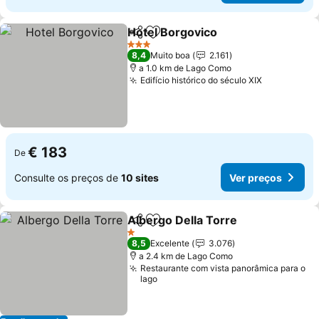
Hotel Borgovico
Partilhar
Adicionar aos favoritos
3 Estrelas
8,4
Muito boa
2.161
a 1.0 km de Lago Como
Edifício histórico do século XIX
€ 183
De
Consulte os preços de
10 sites
Ver preços
Albergo Della Torre
Partilhar
Adicionar aos favoritos
1 Estrelas
8,5
Excelente
3.076
a 2.4 km de Lago Como
Restaurante com vista panorâmica para o
lago