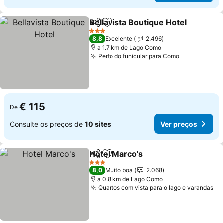
Bellavista Boutique Hotel
Partilhar
Adicionar aos favoritos
3 Estrelas
8,8
Excelente
2.496
a 1.7 km de Lago Como
Perto do funicular para Como
€ 115
De
Consulte os preços de
10 sites
Ver preços
Hotel Marco's
Partilhar
Adicionar aos favoritos
3 Estrelas
8,0
Muito boa
2.068
a 0.8 km de Lago Como
Quartos com vista para o lago e varandas