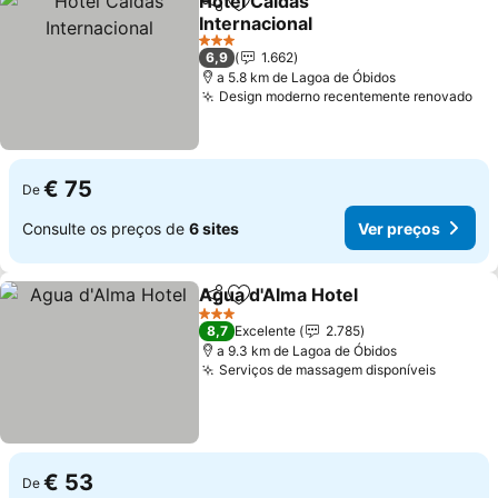
Hotel Caldas
Partilhar
Adicionar aos favoritos
Internacional
3 Estrelas
6,9
1.662
a 5.8 km de Lagoa de Óbidos
Design moderno recentemente renovado
€ 75
De
Consulte os preços de
6 sites
Ver preços
Agua d'Alma Hotel
Partilhar
Adicionar aos favoritos
3 Estrelas
8,7
Excelente
2.785
a 9.3 km de Lagoa de Óbidos
Serviços de massagem disponíveis
€ 53
De