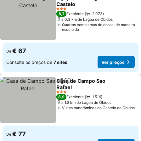
Partilhar
Adicionar aos favoritos
Castelo
3 Estrelas
8,7
Excelente
2.073
a 0.3 km de Lagoa de Óbidos
Quartos com camas de dossel de madeira
esculpida
€ 67
De
Consulte os preços de
7 sites
Ver preços
Casa de Campo Sao
Partilhar
Adicionar aos favoritos
Rafael
3 Estrelas
8,9
Excelente
1.516
a 1.8 km de Lagoa de Óbidos
Vistas panorâmicas do Castelo de Óbidos
€ 77
De