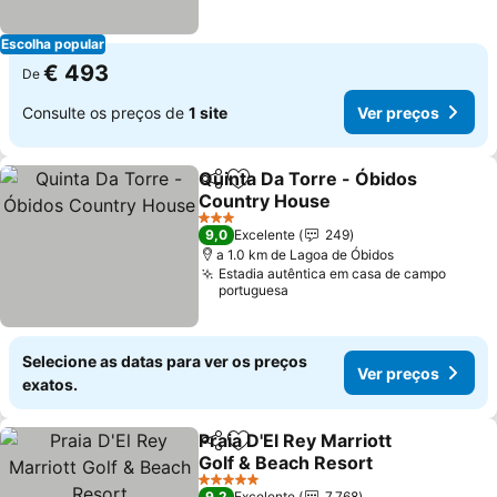
Escolha popular
€ 493
De
Consulte os preços de
1 site
Ver preços
Quinta Da Torre - Óbidos
Partilhar
Adicionar aos favoritos
Country House
3 Estrelas
9,0
Excelente
249
a 1.0 km de Lagoa de Óbidos
Estadia autêntica em casa de campo
portuguesa
Selecione as datas para ver os preços
Ver preços
exatos.
Praia D'El Rey Marriott
Partilhar
Adicionar aos favoritos
Golf & Beach Resort
5 Estrelas
9,2
Excelente
7.768