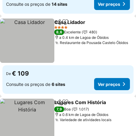
Consulte os preços de
14 sites
Ver preços
Casa Lidador
Partilhar
Adicionar aos favoritos
4 Estrelas
8,6
Excelente
480
a 0.4 km de Lagoa de Óbidos
Restaurante da Pousada Castelo Óbidos
€ 109
De
Consulte os preços de
6 sites
Ver preços
Lugares Com História
Partilhar
Adicionar aos favoritos
7,9
Boa
1.017
a 0.6 km de Lagoa de Óbidos
Variedade de atividades locais