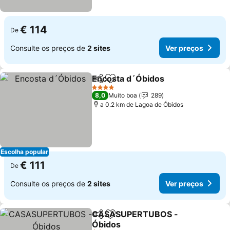
€ 114
De
Consulte os preços de
2 sites
Ver preços
Encosta d´Óbidos
Partilhar
Adicionar aos favoritos
4 Estrelas
8,0
Muito boa
289
a 0.2 km de Lagoa de Óbidos
Escolha popular
€ 111
De
Consulte os preços de
2 sites
Ver preços
CASASUPERTUBOS -
Partilhar
Adicionar aos favoritos
Óbidos