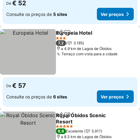
€ 52
De
Consulte os preços de
5 sites
Ver preços
Europeia Hotel
Partilhar
Adicionar aos favoritos
3 Estrelas
7,2
3.185
a 4.9 km de Lagoa de Óbidos
Terraço com vista para a cidade
€ 57
De
Consulte os preços de
6 sites
Ver preços
Royal Óbidos Scenic
Partilhar
Adicionar aos favoritos
Resort
5 Estrelas
8,8
Excelente
5.917
a 8.3 km de Lagoa de Óbidos