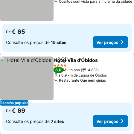
Quartos com vista para a muralha da cidade
€ 65
De
Consulte os preços de
15 sites
Ver preços
Hotel Vila d'Óbidos
Partilhar
Adicionar aos favoritos
4 Estrelas
8,0
Muito boa
4.831
a 0.9 km de Lagoa de Óbidos
Restaurante Que nem ginjas
Escolha popular
€ 69
De
Consulte os preços de
7 sites
Ver preços