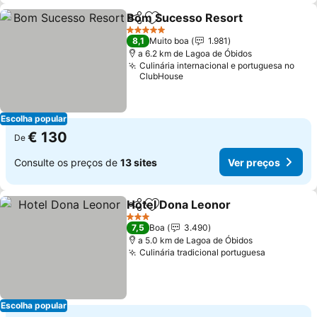
Bom Sucesso Resort
Partilhar
Adicionar aos favoritos
5 Estrelas
8,1
Muito boa
1.981
a 6.2 km de Lagoa de Óbidos
Culinária internacional e portuguesa no
ClubHouse
Escolha popular
€ 130
De
Consulte os preços de
13 sites
Ver preços
Hotel Dona Leonor
Partilhar
Adicionar aos favoritos
3 Estrelas
7,5
Boa
3.490
a 5.0 km de Lagoa de Óbidos
Culinária tradicional portuguesa
Escolha popular