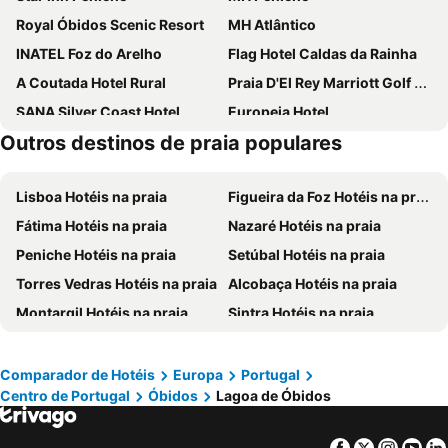
Royal Óbidos Scenic Resort
MH Atlântico
INATEL Foz do Arelho
Flag Hotel Caldas da Rainha
A Coutada Hotel Rural
Praia D'El Rey Marriott Golf & Beach Resort
SANA Silver Coast Hotel
Europeia Hotel
Outros destinos de praia populares
Hotel Cristal Caldas
Rio do Prado
Agua d'Alma Hotel
Hotel Louro
Lisboa Hotéis na praia
Figueira da Foz Hotéis na praia
Hotel Neptuno
Josefa D`Obidos Hotel
Fátima Hotéis na praia
Nazaré Hotéis na praia
Hotel Dona Leonor
Hotel Concha
Peniche Hotéis na praia
Setúbal Hotéis na praia
Hotel Vila d'Óbidos
Hotel Atlântica
Torres Vedras Hotéis na praia
Alcobaça Hotéis na praia
Casa Do Foral
Sea Garden Residência
Montargil Hotéis na praia
Sintra Hotéis na praia
Aktion Peniche Hostel & Apartments
Pousada Vila Óbidos
Leiria Hotéis na praia
Óbidos Hotéis na praia
Hotel Santo Antonio Da Baia
Marazul
Tomar Hotéis na praia
Cascais Hotéis na praia
Hotel Caldas Internacional
Casa das Senhoras Rainhas
Comparador de Hotéis
Europa
Portugal
Centro de Portugal
Óbidos
Lagoa de Óbidos
Santarém Hotéis na praia
Oeiras Hotéis na praia
Storytellers Palace
Hotel Dom Lourenço
Caldas da Rainha Hotéis na praia
São Pedro de Moel Hotéis na praia
Hotel Hebe
Casa de Campo Sao Rafael
Facebook
Twitter
Insta
Yo