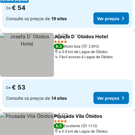
€ 54
De
Consulte os preços de
19 sites
Ver preços
Josefa D`Obidos Hotel
Partilhar
Adicionar aos favoritos
4 Estrelas
8,3
Muito boa
2.910
a 0.6 km de Lagoa de Óbidos
Fácil acesso à Lagoa de Óbidos
€ 53
De
Consulte os preços de
14 sites
Ver preços
Pousada Vila Óbidos
Partilhar
Adicionar aos favoritos
4 Estrelas
8,5
Excelente
1.112
a 0.5 km de Lagoa de Óbidos