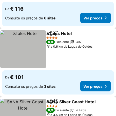
€ 116
De
Consulte os preços de
6 sites
Ver preços
&Tales Hotel
Partilhar
Adicionar aos favoritos
4 Estrelas
8,9
Excelente
397
a 0.6 km de Lagoa de Óbidos
€ 101
De
Consulte os preços de
3 sites
Ver preços
SANA Silver Coast Hotel
Partilhar
Adicionar aos favoritos
4 Estrelas
8,9
Excelente
4.470
a 4.5 km de Lagoa de Óbidos