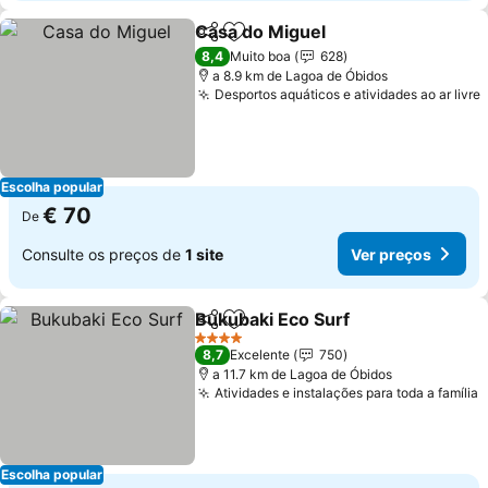
Casa do Miguel
Partilhar
Adicionar aos favoritos
8,4
Muito boa
628
a 8.9 km de Lagoa de Óbidos
Desportos aquáticos e atividades ao ar livre
Escolha popular
€ 70
De
Consulte os preços de
1 site
Ver preços
Bukubaki Eco Surf
Partilhar
Adicionar aos favoritos
4 Estrelas
8,7
Excelente
750
a 11.7 km de Lagoa de Óbidos
Atividades e instalações para toda a família
Escolha popular