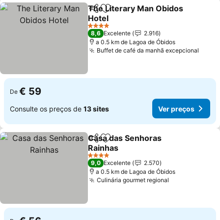
The Literary Man Obidos
Partilhar
Adicionar aos favoritos
Hotel
4 Estrelas
8,6
Excelente
2.916
a 0.5 km de Lagoa de Óbidos
Buffet de café da manhã excepcional
€ 59
De
Consulte os preços de
13 sites
Ver preços
Casa das Senhoras
Partilhar
Adicionar aos favoritos
Rainhas
4 Estrelas
9,0
Excelente
2.570
a 0.5 km de Lagoa de Óbidos
Culinária gourmet regional