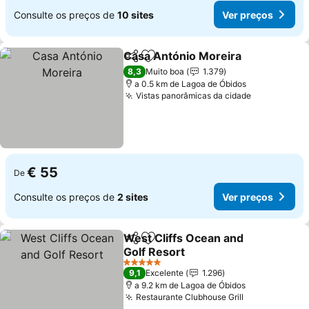
Consulte os preços de
10 sites
Ver preços
Casa António Moreira
Partilhar
Adicionar aos favoritos
8,3
Muito boa
1.379
a 0.5 km de Lagoa de Óbidos
Vistas panorâmicas da cidade
€ 55
De
Consulte os preços de
2 sites
Ver preços
West Cliffs Ocean and
Partilhar
Adicionar aos favoritos
Golf Resort
5 Estrelas
9,1
Excelente
1.296
a 9.2 km de Lagoa de Óbidos
Restaurante Clubhouse Grill