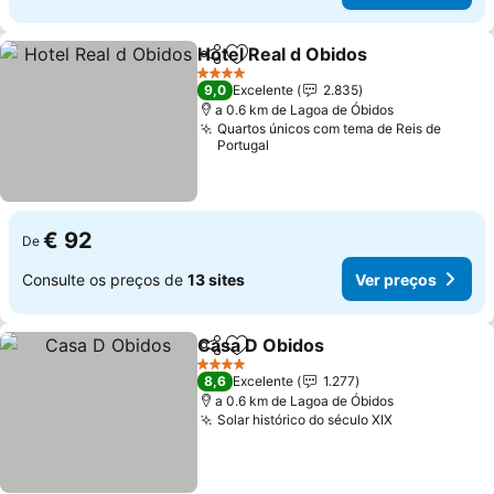
Hotel Real d Obidos
Partilhar
Adicionar aos favoritos
4 Estrelas
9,0
Excelente
2.835
a 0.6 km de Lagoa de Óbidos
Quartos únicos com tema de Reis de
Portugal
€ 92
De
Consulte os preços de
13 sites
Ver preços
Casa D Obidos
Partilhar
Adicionar aos favoritos
4 Estrelas
8,6
Excelente
1.277
a 0.6 km de Lagoa de Óbidos
Solar histórico do século XIX