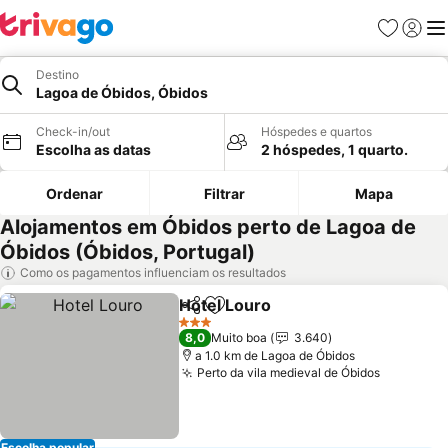
Favoritos
Iniciar
Me
Destino
Lagoa de Óbidos, Óbidos
Check-in/out
Hóspedes e quartos
Escolha as datas
2 hóspedes, 1 quarto.
Ordenar
Filtrar
Mapa
Alojamentos em Óbidos perto de Lagoa de
Óbidos (Óbidos, Portugal)
Como os pagamentos influenciam os resultados
Hotel Louro
Partilhar
Adicionar aos favoritos
3 Estrelas
8,0
Muito boa
3.640
a 1.0 km de Lagoa de Óbidos
Perto da vila medieval de Óbidos
Escolha popular