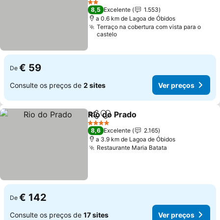
2 Estrelas
8,5
Excelente
1.553
a 0.6 km de Lagoa de Óbidos
Terraço na cobertura com vista para o
castelo
€ 59
De
Consulte os preços de
2 sites
Ver preços
Rio do Prado
Partilhar
Adicionar aos favoritos
4 Estrelas
8,6
Excelente
2.165
a 3.9 km de Lagoa de Óbidos
Restaurante Maria Batata
€ 142
De
Consulte os preços de
17 sites
Ver preços