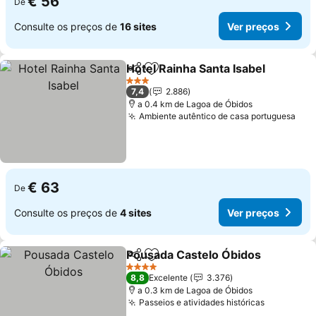
€ 56
De
Consulte os preços de
16 sites
Ver preços
Hotel Rainha Santa Isabel
Partilhar
Adicionar aos favoritos
3 Estrelas
7,4
2.886
a 0.4 km de Lagoa de Óbidos
Ambiente autêntico de casa portuguesa
€ 63
De
Consulte os preços de
4 sites
Ver preços
Pousada Castelo Óbidos
Partilhar
Adicionar aos favoritos
4 Estrelas
8,8
Excelente
3.376
a 0.3 km de Lagoa de Óbidos
Passeios e atividades históricas