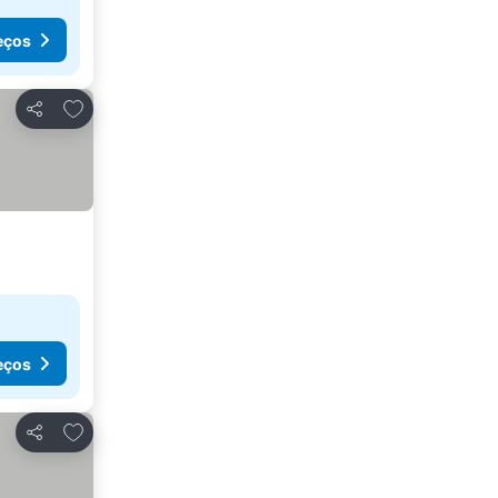
eços
Adicionar aos favoritos
Partilhar
eços
Adicionar aos favoritos
Partilhar