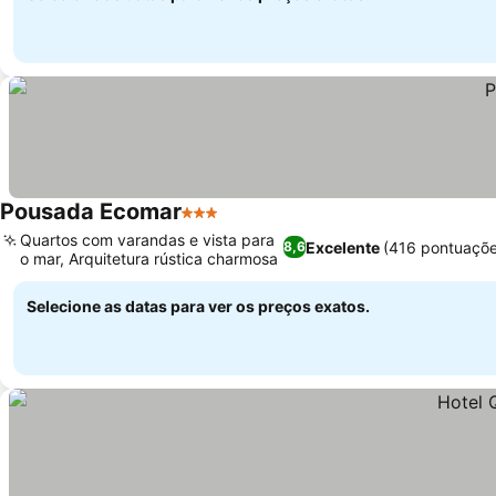
Pousada Ecomar
3 Estrelas
Ver preços
Quartos com varandas e vista para
Excelente
(416 pontuaçõe
8,6
o mar, Arquitetura rústica charmosa
Ver preços
Selecione as datas para ver os preços exatos.