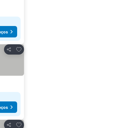
eços
Adicionar aos favoritos
Partilhar
eços
Adicionar aos favoritos
Partilhar