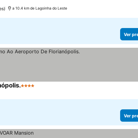
es)
a 10.4 km de Lagoinha do Leste
Ver pr
ópolis.
4 Estrelas
Ver preços
Ver pr