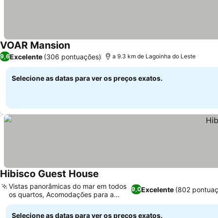
VOAR Mansion
Ver preços
Excelente
(306 pontuações)
9,6
a 9.3 km de Lagoinha do Leste
Selecione as datas para ver os preços exatos.
Hibisco Guest House
Ver preços
Vistas panorâmicas do mar em todos
Excelente
(802 pontuaç
9,0
os quartos, Acomodações para a
Ver preços
família
Selecione as datas para ver os preços exatos.