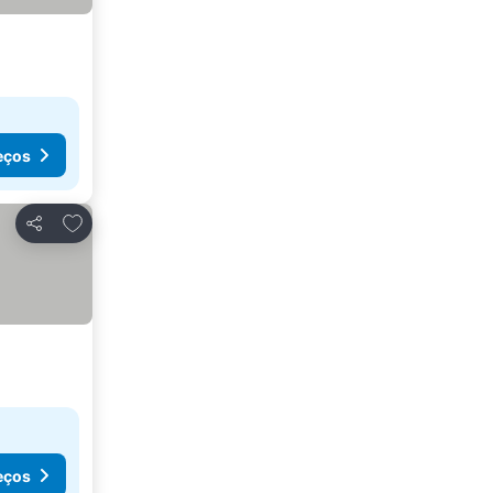
eços
Adicionar aos favoritos
Partilhar
eços