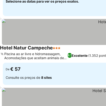
Selecione as datas para ver os preços exatos.
Hotel Natur Campeche
3 Estrelas
Ver preços
Piscina ao ar livre e hidromassagem,
Excelente
(1.352 pon
9,1
Acomodações que aceitam animais de
Ver preços
estimação
€ 57
De
Consulte os preços de
8 sites