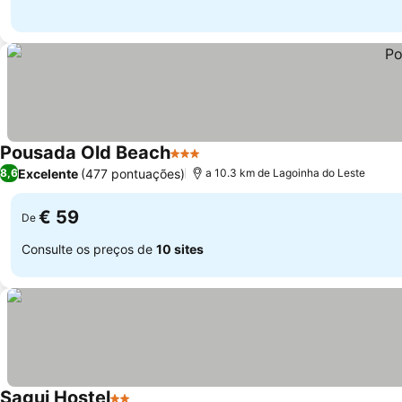
Pousada Old Beach
3 Estrelas
Ver preços
Excelente
(477 pontuações)
8,6
a 10.3 km de Lagoinha do Leste
€ 59
De
Consulte os preços de
10 sites
Sagui Hostel