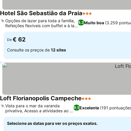
Hotel São Sebastião da Praia
3 Estrelas
Ver preços
Opções de lazer para toda a família,
Muito boa
(3.259 pontu
8,2
Refeições flexíveis com buffet e à la
Ver preços
carte
€ 62
De
Consulte os preços de
12 sites
Loft Florianopolis Campeche
3 Estrelas
Ver preços
Vista para o mar da varanda
Excelente
(191 pontuaçõe
9,5
privativa, Acesso a atividades ao ar
Ver preços
livre
Selecione as datas para ver os preços exatos.