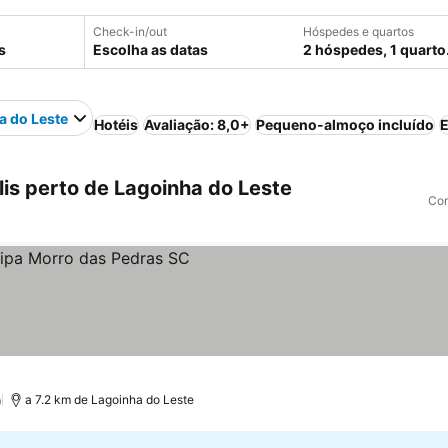
Check-in/out
Hóspedes e quartos
Escolha as datas
2 hóspedes, 1 quarto
a do Leste
Hotéis
Avaliação: 8,0+
Pequeno-almoço incluído
E
is perto de Lagoinha do Leste
Com
eços
)
a 7.2 km de Lagoinha do Leste