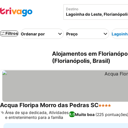
Destino
Filtros
Ordenar por
Preço
Lagoinh
Alojamentos em Florianópol
(Florianópolis, Brasil)
Acqua Floripa Morro das Pedras SC
4 Estrelas
Ver pr
Área de spa dedicada, Atividades
Muito boa
(225 pontuações
8,0
e entretenimento para a família
Ver preços