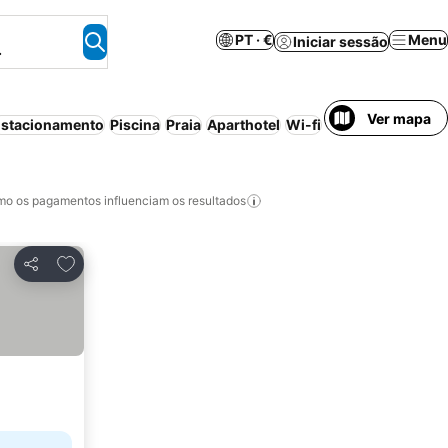
PT · €
Menu
Iniciar sessão
.
Ver mapa
stacionamento
Piscina
Praia
Aparthotel
Wi-fi
Banheira de hid
o os pagamentos influenciam os resultados
Adicionar aos favoritos
Partilhar