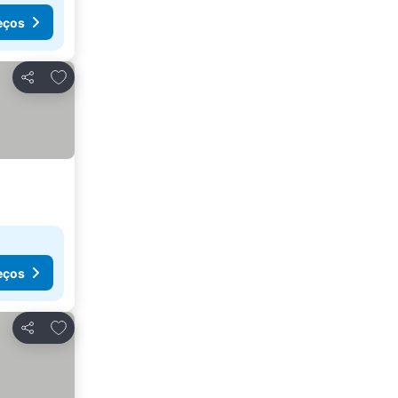
eços
Adicionar aos favoritos
Partilhar
eços
Adicionar aos favoritos
Partilhar