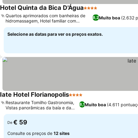
Hotel Quinta da Bica D'Água
4 Estrelas
Ver preços
Quartos aprimorados com banheiras de
Muito boa
(2.632 
8,2
hidromassagem, Hotel familiar com
Ver preços
ambiente acolhedor
Selecione as datas para ver os preços exatos.
Iate Hotel Florianopolis
4 Estrelas
Ver preços
Restaurante Tomilho Gastronomia,
Muito boa
(4.611 pontuaç
8,1
Vistas panorâmicas da baía e da
Ver preços
ponte
€ 59
De
Consulte os preços de
12 sites