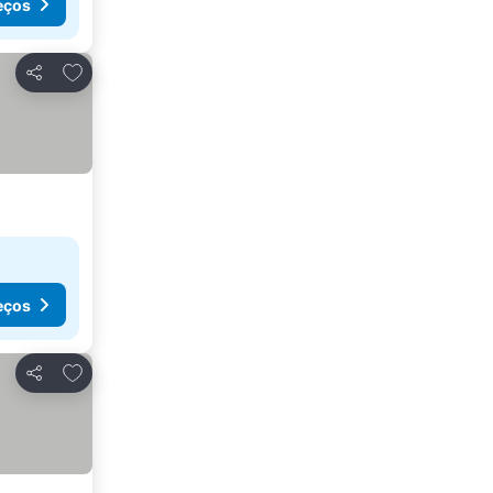
eços
Adicionar aos favoritos
Partilhar
eços
Adicionar aos favoritos
Partilhar