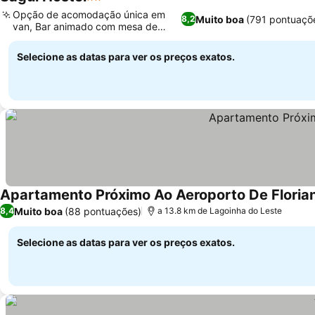
2 Estrelas
Ver preços
Opção de acomodação única em
Muito boa
(791 pontuaçõ
8,2
van, Bar animado com mesa de
Ver preços
sinuca
Selecione as datas para ver os preços exatos.
Apartamento Próximo Ao Aeroporto De Florian
Muito boa
(88 pontuações)
8,4
a 13.8 km de Lagoinha do Leste
Selecione as datas para ver os preços exatos.